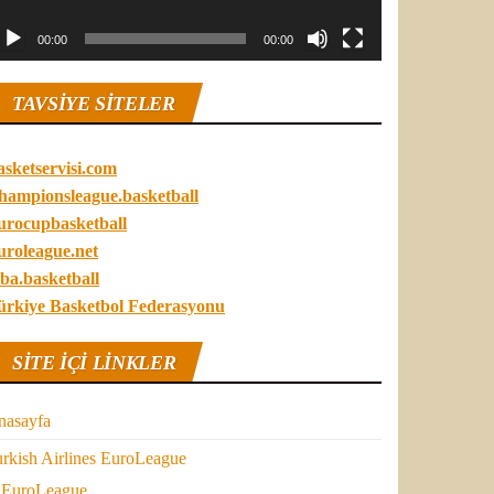
00:00
00:00
TAVSIYE SITELER
asketservisi.com
hampionsleague.basketball
urocupbasketball
uroleague.net
ba.basketball
ürkiye Basketbol Federasyonu
SITE IÇI LINKLER
nasayfa
rkish Airlines EuroLeague
EuroLeague