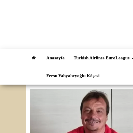
İçeriğe
atla
Anasayfa
Turkish Airlines EuroLeague
Fersu Yahyabeyoğlu Köşesi