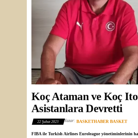
Koç Ataman ve Koç Itou
Asistanlara Devretti
Yazar:
BASKETHABER BASKET
22 Şubat 2023
FIBA ile
Turkish Airlines Euroleague
yönetiminlerinin hal