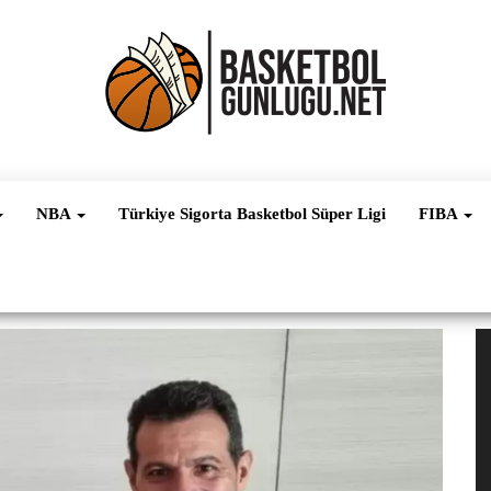
Basketbol
NBA, FIBA,
EuroLeague,
Haber
Süper Lig ve
NBA
Türkiye Sigorta Basketbol Süper Ligi
FIBA
Dünya
Ligleri
V
oy