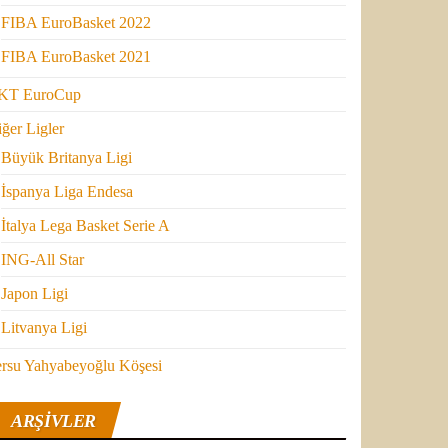
FIBA EuroBasket 2022
FIBA EuroBasket 2021
KT EuroCup
ğer Ligler
Büyük Britanya Ligi
İspanya Liga Endesa
İtalya Lega Basket Serie A
ING-All Star
Japon Ligi
Litvanya Ligi
ersu Yahyabeyoğlu Köşesi
ARŞIVLER