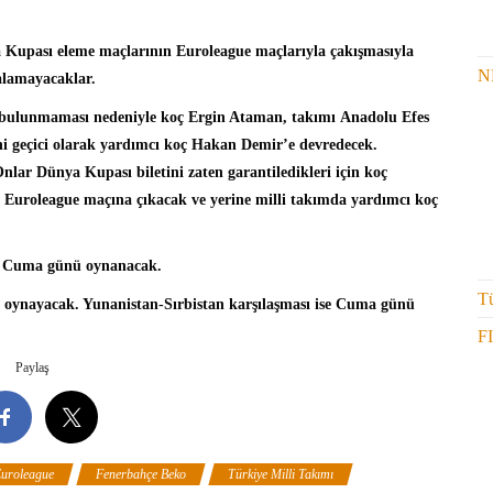
 Kupası
eleme maçlarının Euroleague maçlarıyla çakışmasıyla
N
alamayacaklar.
n bulunmaması nedeniyle koç
Ergin Ataman
, takımı
Anadolu Efes
ni geçici olarak yardımcı koç Hakan Demir’e devredecek.
nlar Dünya Kupası biletini zaten garantiledikleri için koç
 Euroleague maçına çıkacak ve yerine milli takımda yardımcı koç
rı Cuma günü oynanacak.
Tü
 oynayacak. Yunanistan-Sırbistan karşılaşması ise Cuma günü
F
Paylaş
uroleague
Fenerbahçe Beko
Türkiye Milli Takımı
Yunanistan