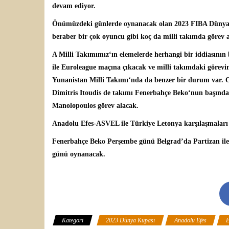
devam ediyor.
Önümüzdeki günlerde oynanacak olan
2023 FIBA Dünya
beraber bir çok oyuncu gibi koç da milli takımda görev 
A Milli Takımımız
‘ın elemelerde herhangi bir iddiasını
ile Euroleague maçına çıkacak ve milli takımdaki görevi
Yunanistan Milli Takımı
‘nda da benzer bir durum var. O
Dimitris Itoudis
de takımı
Fenerbahçe Beko
‘nun başında
Manolopoulos görev alacak.
Anadolu Efes-ASVEL ile Türkiye Letonya karşılaşmala
Fenerbahçe Beko Perşembe günü Belgrad’da Partizan ile
günü oynanacak.
Kategori
2023 Dünya Kupası
Anadolu Efes
E