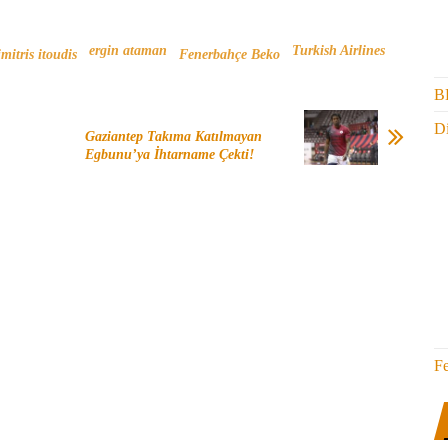
ergin ataman
Turkish Airlines
imitris itoudis
Fenerbahçe Beko
B
Di
Gaziantep Takıma Katılmayan
Egbunu’ya İhtarname Çekti!
F