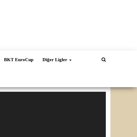
BKT EuroCup
Diğer Ligler
ideo
natıcı