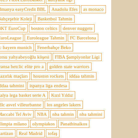
almanya easyCredit BBL
Anadolu Efes
as monaco
ahçeşehir Koleji
Basketbol Tahmin
BKT EuroCup
boston celtics
denver nuggets
EuroLeague
Euroleague Tahmin
FC Barcelona
c bayern munich
Fenerbahçe Beko
ersu yahyabeyoğlu köşesi
FIBA Şampiyonlar Ligi
ransa betclic elite pro a
golden state warriors
azırlık maçları
houston rockets
iddaa tahmin
ddaa tahmini
ispanya liga endesa
talya lega basket serie A
Kızıl Yıldız
dlc asvel villeurbanne
los angeles lakers
accabi Tel Aviv
NBA
nba tahmin
nba tahmini
limpia milano
olympiakos
Panathinaikos
artizan
Real Madrid
tofaş