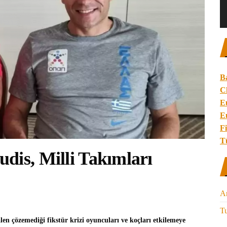
B
C
E
E
Fi
T
dis, Milli Takımları
A
Tu
en çözemediği fikstür krizi oyuncuları ve koçları etkilemeye