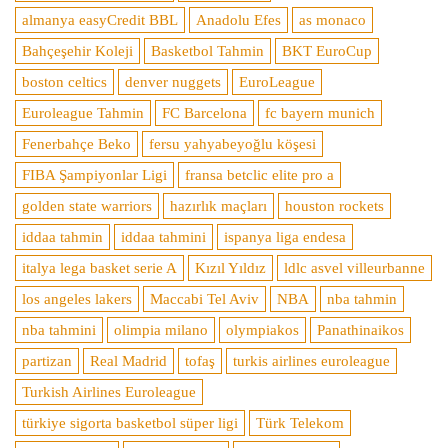
almanya easyCredit BBL
Anadolu Efes
as monaco
Bahçeşehir Koleji
Basketbol Tahmin
BKT EuroCup
boston celtics
denver nuggets
EuroLeague
Euroleague Tahmin
FC Barcelona
fc bayern munich
Fenerbahçe Beko
fersu yahyabeyoğlu köşesi
FIBA Şampiyonlar Ligi
fransa betclic elite pro a
golden state warriors
hazırlık maçları
houston rockets
iddaa tahmin
iddaa tahmini
ispanya liga endesa
italya lega basket serie A
Kızıl Yıldız
ldlc asvel villeurbanne
los angeles lakers
Maccabi Tel Aviv
NBA
nba tahmin
nba tahmini
olimpia milano
olympiakos
Panathinaikos
partizan
Real Madrid
tofaş
turkis airlines euroleague
Turkish Airlines Euroleague
türkiye sigorta basketbol süper ligi
Türk Telekom