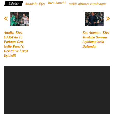
luca banchi
Etiketler
Anadolu Efes
turkis airlines euroleague
Analiz: Efes,
Koç Ataman, Efes
OAKA’da 15
Yenilgisi Sonrası
Farktan Geri
Açıklamalarda
Gelip Pana’yı
Bulundu
Devirdi ve Seriyi
Eşitledi!
Video
oynatıcı