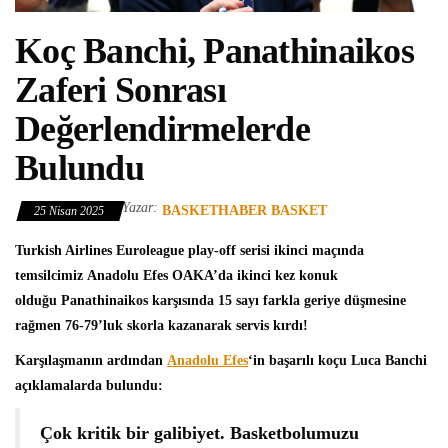
Koç Banchi, Panathinaikos
Zaferi Sonrası
Değerlendirmelerde
Bulundu
Yazar:
BASKETHABER BASKET
25 Nisan 2025
Turkish Airlines Euroleague
play-off serisi ikinci maçında
temsilcimiz
Anadolu Efes
OAKA’da ikinci kez konuk
olduğu Panathinaikos karşısında 15 sayı farkla geriye düşmesine
rağmen 76-79’luk skorla kazanarak servis kırdı!
Karşılaşmanın ardından
Anadolu Efes
‘in başarılı koçu
Luca Banchi
açıklamalarda bulundu:
Çok kritik bir galibiyet. Basketbolumuzu