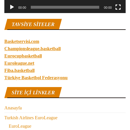
00:00
00:00
TAVSIYE SITELER
Basketservisi.com
Championsleague.basketball
Eurocupbasketball
Euroleague.net
Fiba.basketball
Türkiye Basketbol Federasyonu
SITE IÇI LINKLER
Anasayfa
Turkish Airlines EuroLeague
EuroLeague