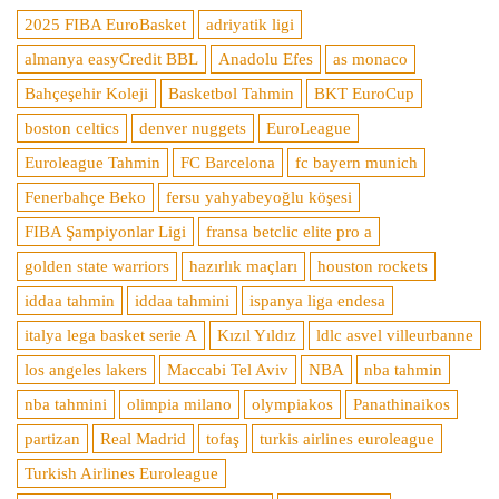
2025 FIBA EuroBasket
adriyatik ligi
almanya easyCredit BBL
Anadolu Efes
as monaco
Bahçeşehir Koleji
Basketbol Tahmin
BKT EuroCup
boston celtics
denver nuggets
EuroLeague
Euroleague Tahmin
FC Barcelona
fc bayern munich
Fenerbahçe Beko
fersu yahyabeyoğlu köşesi
FIBA Şampiyonlar Ligi
fransa betclic elite pro a
golden state warriors
hazırlık maçları
houston rockets
iddaa tahmin
iddaa tahmini
ispanya liga endesa
italya lega basket serie A
Kızıl Yıldız
ldlc asvel villeurbanne
los angeles lakers
Maccabi Tel Aviv
NBA
nba tahmin
nba tahmini
olimpia milano
olympiakos
Panathinaikos
partizan
Real Madrid
tofaş
turkis airlines euroleague
Turkish Airlines Euroleague