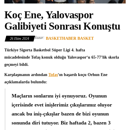
Koç Ene, Yalovaspor
Galibiyeti Sonrası Konuştu
Yazar:
BASKETHABER BASKET
26 Ekim 2024
Türkiye Sigorta Basketbol Süper Ligi
4. hafta
mücadelesinde
Tofaş
konuk olduğu Yalovaspor‘u 65-77’lik skorla
geçmeyi bildi.
Karşılaşmanın ardından
Tofaş
‘ın başarılı koçu
Orhun Ene
açıklamalarda bulundu:
Maçların sonlarını iyi oynuyoruz. Oyunun
içerisinde evet inişlerimiz çıkışlarımız oluyor
ancak bu iniş-çıkışlar bazen de bizi oyunun
sonunda diri tutuyor. Biz haftada 2, bazen 3