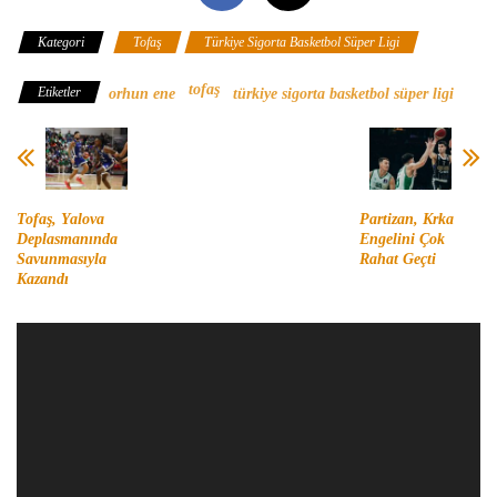
Kategori
Tofaş
Türkiye Sigorta Basketbol Süper Ligi
tofaş
Etiketler
orhun ene
türkiye sigorta basketbol süper ligi
Tofaş, Yalova
Partizan, Krka
Deplasmanında
Engelini Çok
Savunmasıyla
Rahat Geçti
Kazandı
Video
oynatıcı