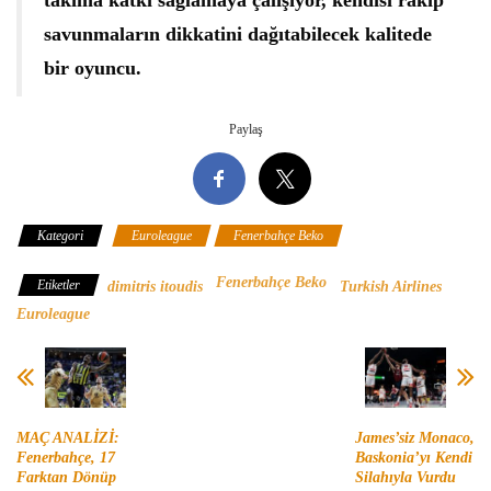
takıma katkı sağlamaya çalışıyor, kendisi rakip
savunmaların dikkatini dağıtabilecek kalitede
bir oyuncu.
Paylaş
Kategori
Euroleague
Fenerbahçe Beko
Fenerbahçe Beko
Etiketler
dimitris itoudis
Turkish Airlines
Euroleague
MAÇ ANALİZİ:
James’siz Monaco,
Fenerbahçe, 17
Baskonia’yı Kendi
Farktan Dönüp
Silahıyla Vurdu