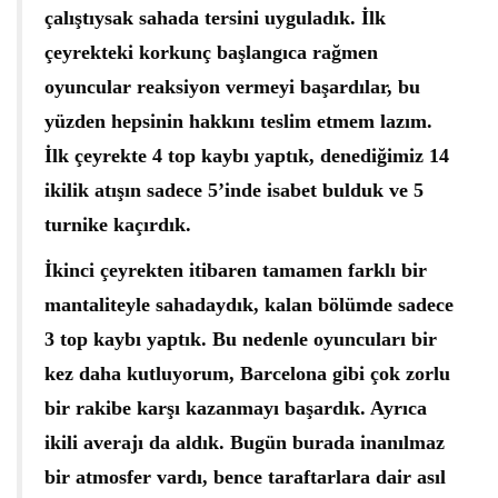
çalıştıysak sahada tersini uyguladık. İlk
çeyrekteki korkunç başlangıca rağmen
oyuncular reaksiyon vermeyi başardılar, bu
yüzden hepsinin hakkını teslim etmem lazım.
İlk çeyrekte 4 top kaybı yaptık, denediğimiz 14
ikilik atışın sadece 5’inde isabet bulduk ve 5
turnike kaçırdık.
İkinci çeyrekten itibaren tamamen farklı bir
mantaliteyle sahadaydık, kalan bölümde sadece
3 top kaybı yaptık. Bu nedenle oyuncuları bir
kez daha kutluyorum, Barcelona gibi çok zorlu
bir rakibe karşı kazanmayı başardık. Ayrıca
ikili averajı da aldık. Bugün burada inanılmaz
bir atmosfer vardı, bence taraftarlara dair asıl