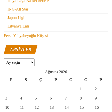
İtalya Lega Basket Serie A
ING-All Star
Japon Ligi
Litvanya Ligi
Fersu Yahyabeyoğlu Köşesi
ARŞIVLER
Arşivler
Ağustos 2026
P
S
Ç
P
C
C
P
1
2
3
4
5
6
7
8
9
10
11
12
13
14
15
16