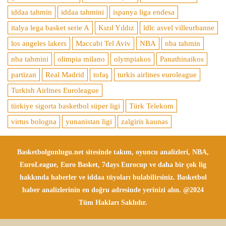
iddaa tahmin
iddaa tahmini
ispanya liga endesa
italya lega basket serie A
Kızıl Yıldız
ldlc asvel villeurbanne
los angeles lakers
Maccabi Tel Aviv
NBA
nba tahmin
nba tahmini
olimpia milano
olympiakos
Panathinaikos
partizan
Real Madrid
tofaş
turkis airlines euroleague
Turkish Airlines Euroleague
türkiye sigorta basketbol süper ligi
Türk Telekom
virtus bologna
yunanistan ligi
zalgiris kaunas
Basketbolgunlugu.net sitesinde takım, oyuncu analizleri, NBA,
EuroLeague, Euro Basket, 7days Eurocup ve daha bir çok lig
hakkında haberler ve iddaa tüyoları bulabilirsiniz. Basketbol
haber analizlerinin en doğru adresinde yerinizi alın. @2024
Tüm Hakları Saklıdır.