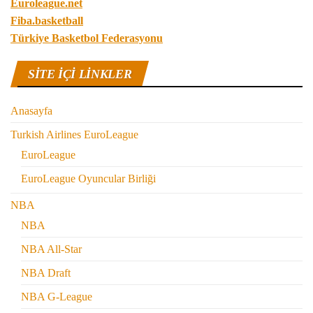
Euroleague.net
Fiba.basketball
Türkiye Basketbol Federasyonu
SITE IÇI LINKLER
Anasayfa
Turkish Airlines EuroLeague
EuroLeague
EuroLeague Oyuncular Birliği
NBA
NBA
NBA All-Star
NBA Draft
NBA G-League