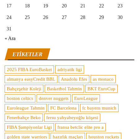
17
18
19
20
21
22
23
24
25
26
27
28
29
30
31
« Ara
ETIKETLER
2025 FIBA EuroBasket
adriyatik ligi
almanya easyCredit BBL
Anadolu Efes
as monaco
Bahçeşehir Koleji
Basketbol Tahmin
BKT EuroCup
boston celtics
denver nuggets
EuroLeague
Euroleague Tahmin
FC Barcelona
fc bayern munich
Fenerbahçe Beko
fersu yahyabeyoğlu köşesi
FIBA Şampiyonlar Ligi
fransa betclic elite pro a
golden state warriors
hazırlık maçları
houston rockets