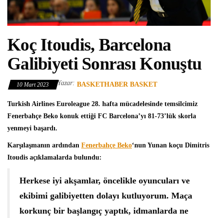
Koç Itoudis, Barcelona
Galibiyeti Sonrası Konuştu
Yazar:
BASKETHABER BASKET
10 Mart 2023
Turkish Airlines Euroleague
28. hafta mücadelesinde temsilcimiz
Fenerbahçe Beko
konuk ettiği FC Barcelona’yı 81-73’lük skorla
yenmeyi başardı.
Karşılaşmanın ardından
Fenerbahçe Beko
‘nun Yunan koçu
Dimitris
Itoudis
açıklamalarda bulundu:
Herkese iyi akşamlar, öncelikle oyuncuları ve
ekibimi galibiyetten dolayı kutluyorum. Maça
korkunç bir başlangıç yaptık, idmanlarda ne