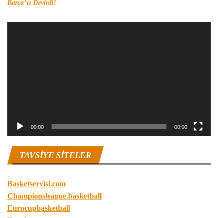
Barça’yı Devirdi!
Video
oynatıcı
00:00
00:00
TAVSIYE SITELER
Basketservisi.com
Championsleague.basketball
Eurocupbasketball