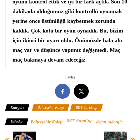
oyunu kontrol ettik ve iyi bir fark açtık. Son 10
dakikada olduğumuz gibi kontrollü oynamak
yerine önce üstünlüğü kaybetmek zorunda
kaldık. Çok kötü bir oyun oynadık. Bu, bizim
için ikinci bir uyarı oldu. Önümüzde hala altı
maç var ve düşünce yapımız değişmedi. Maç
maç bakmaya devam edeceğiz.
Paylaş
Kategori
Bahçeşehir Koleji
BKT EuroCup
BKT EuroCup
Etiketler
Bahçeşehir Koleji
dejan radonjic