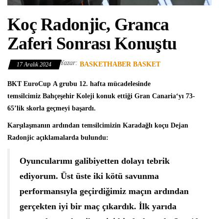
Koç Radonjic, Granca
Zaferi Sonrası Konuştu
Yazar:
BASKETHABER BASKET
17 Aralık 2024
BKT EuroCup
A grubu 12. hafta mücadelesinde
temsilcimiz
Bahçeşehir Koleji
konuk ettiği Gran Canaria‘yı 73-
65’lik skorla geçmeyi başardı.
Karşılaşmanın ardından temsilcimizin Karadağlı koçu
Dejan
Radonjic
açıklamalarda bulundu:
Oyuncularımı galibiyetten dolayı tebrik
ediyorum. Üst üste iki kötü savunma
performansıyla geçirdiğimiz maçın ardından
gerçekten iyi bir maç çıkardık. İlk yarıda