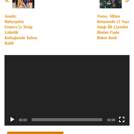
Analiz:
Nunn, Milan
Bahçeşehir,
Karşısında 21 Sayı
Granca’yı Yenip
Attığı İlk Çeyrekte
Liderlik
Birden Fazla
Koltuğunda Yalnız
Rekor Kırdı
Kaldı
Video
oynatıcı
00:00
00:00