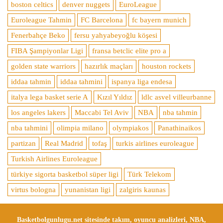
boston celtics
denver nuggets
EuroLeague
Euroleague Tahmin
FC Barcelona
fc bayern munich
Fenerbahçe Beko
fersu yahyabeyoğlu köşesi
FIBA Şampiyonlar Ligi
fransa betclic elite pro a
golden state warriors
hazırlık maçları
houston rockets
iddaa tahmin
iddaa tahmini
ispanya liga endesa
italya lega basket serie A
Kızıl Yıldız
ldlc asvel villeurbanne
los angeles lakers
Maccabi Tel Aviv
NBA
nba tahmin
nba tahmini
olimpia milano
olympiakos
Panathinaikos
partizan
Real Madrid
tofaş
turkis airlines euroleague
Turkish Airlines Euroleague
türkiye sigorta basketbol süper ligi
Türk Telekom
virtus bologna
yunanistan ligi
zalgiris kaunas
Basketbolgunlugu.net sitesinde takım, oyuncu analizleri, NBA,