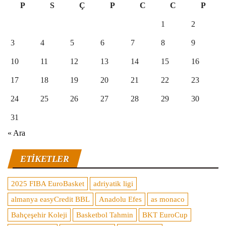
P
S
Ç
P
C
C
P
1
2
3
4
5
6
7
8
9
10
11
12
13
14
15
16
17
18
19
20
21
22
23
24
25
26
27
28
29
30
31
« Ara
ETIKETLER
2025 FIBA EuroBasket
adriyatik ligi
almanya easyCredit BBL
Anadolu Efes
as monaco
Bahçeşehir Koleji
Basketbol Tahmin
BKT EuroCup