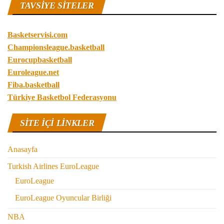
TAVSIYE SITELER
Basketservisi.com
Championsleague.basketball
Eurocupbasketball
Euroleague.net
Fiba.basketball
Türkiye Basketbol Federasyonu
SITE IÇI LINKLER
Anasayfa
Turkish Airlines EuroLeague
EuroLeague
EuroLeague Oyuncular Birliği
NBA