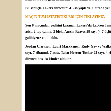
Bu sonuçla Lakers derecesini 41-38 yaptı ve 7. sırada yer 
MAÇIN TÜM İSTATİSTİKLERİ İÇİN TIKLAYINIZ.
Son 8 maçından yedisini kazanan Lakers’da
LeBron Ja
asist, 2 top çalma, 2 blok, Austin Reaves 28 sayı (4-7 üç
galibiyette etkili oldu.
Jordan Clarkson, Lauri Markkanen, Rudy Gay ve Walker
sayı, 7 ribaund, 7 asist, Talen Horton-Tucker 23 sayı, 4 ri
direnen başlıca isimler oldular.