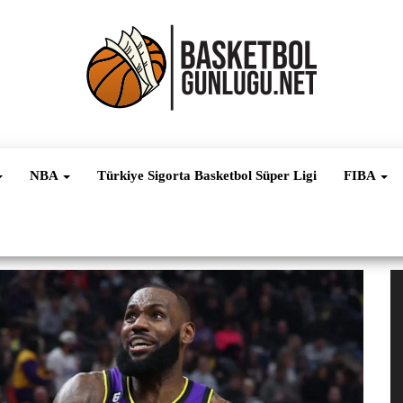
Basketbol
NBA, FIBA,
EuroLeague,
Haber
Süper Lig ve
NBA
Türkiye Sigorta Basketbol Süper Ligi
FIBA
Dünya
Ligleri
V
oy