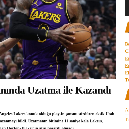
B
C
E
E
Fi
T
nında Uzatma ile Kazandı
A
Angeles Lakers
konuk olduğu play-in şansını sürdüren eksik
Utah
Tu
azanmayı bildi. Uzatmanın bitimine 11 saniye kala Lakers,
nan Horton-Tucker’ın atışı başarılı olmadı.