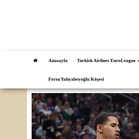
İçeriğe
atla
Anasayfa
Turkish Airlines EuroLeague
Fersu Yahyabeyoğlu Köşesi