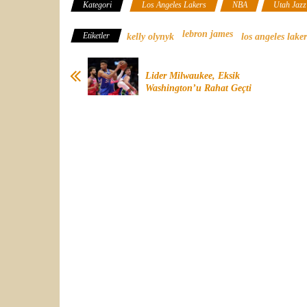
Kategori
Los Angeles Lakers
NBA
Utah Jazz
lebron james
Etiketler
kelly olynyk
los angeles laker
Lider Milwaukee, Eksik
Washington’u Rahat Geçti