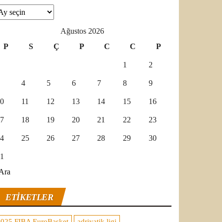
şivler
Ağustos 2026
P
S
Ç
P
C
C
P
1
2
4
5
6
7
8
9
0
11
12
13
14
15
16
7
18
19
20
21
22
23
4
25
26
27
28
29
30
1
Ara
ETIKETLER
2025 FIBA EuroBasket
adriyatik ligi