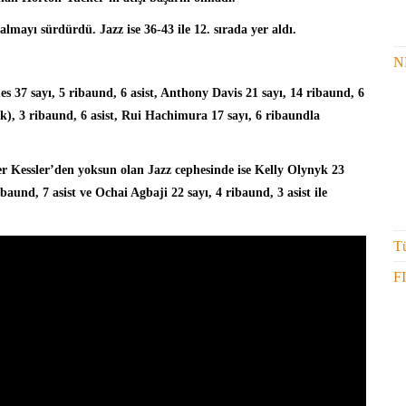
almayı sürdürdü. Jazz ise 36-43 ile 12. sırada yer aldı.
N
mes
37 sayı, 5 ribaund, 6 asist, Anthony Davis 21 sayı, 14 ribaund, 6
lük), 3 ribaund, 6 asist, Rui Hachimura 17 sayı, 6 ribaundla
 Kessler’den yoksun olan Jazz cephesinde ise
Kelly Olynyk
23
baund, 7 asist ve Ochai Agbaji 22 sayı, 4 ribaund, 3 asist ile
Tü
F