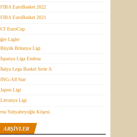
FIBA EuroBasket 2022
FIBA EuroBasket 2021
KT EuroCup
ğer Ligler
Büyük Britanya Ligi
İspanya Liga Endesa
İtalya Lega Basket Serie A
ING-All Star
Japon Ligi
Litvanya Ligi
ersu Yahyabeyoğlu Köşesi
ARŞIVLER