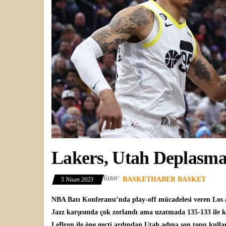
Lakers, Utah Deplasma
Yazar:
BASKETHABER BASKET
5 Nisan 2023
NBA
Batı Konferansı’nda play-off mücadelesi veren
Los 
Jazz
karşısında çok zorlandı ama uzatmada 135-133 ile k
LeBron ile öne geçti ardından Utah adına son topu kulla