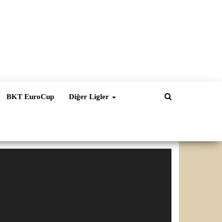
BKT EuroCup
Diğer Ligler
ideo
natıcı