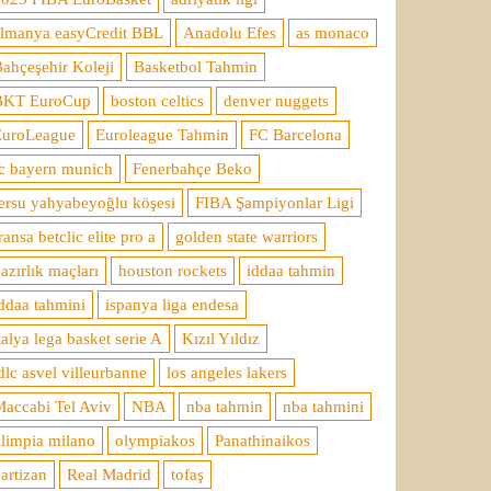
almanya easyCredit BBL
Anadolu Efes
as monaco
ahçeşehir Koleji
Basketbol Tahmin
BKT EuroCup
boston celtics
denver nuggets
EuroLeague
Euroleague Tahmin
FC Barcelona
c bayern munich
Fenerbahçe Beko
ersu yahyabeyoğlu köşesi
FIBA Şampiyonlar Ligi
ransa betclic elite pro a
golden state warriors
azırlık maçları
houston rockets
iddaa tahmin
ddaa tahmini
ispanya liga endesa
talya lega basket serie A
Kızıl Yıldız
dlc asvel villeurbanne
los angeles lakers
accabi Tel Aviv
NBA
nba tahmin
nba tahmini
limpia milano
olympiakos
Panathinaikos
artizan
Real Madrid
tofaş