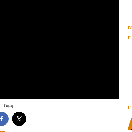
B
Di
Paylaş
F