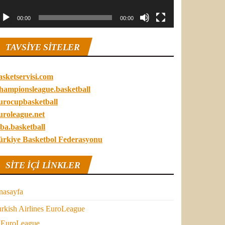
00:00
00:00
TAVSIYE SITELER
asketservisi.com
hampionsleague.basketball
urocupbasketball
uroleague.net
ba.basketball
ürkiye Basketbol Federasyonu
SITE IÇI LINKLER
nasayfa
rkish Airlines EuroLeague
EuroLeague