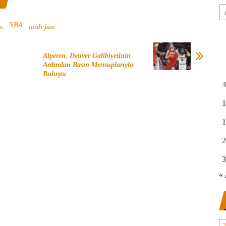
Ar
NBA
s
utah jazz
Alperen, Denver Galibiyetinin
Ardından Basın Mensuplarıyla
Buluştu
3
1
1
2
3
« 