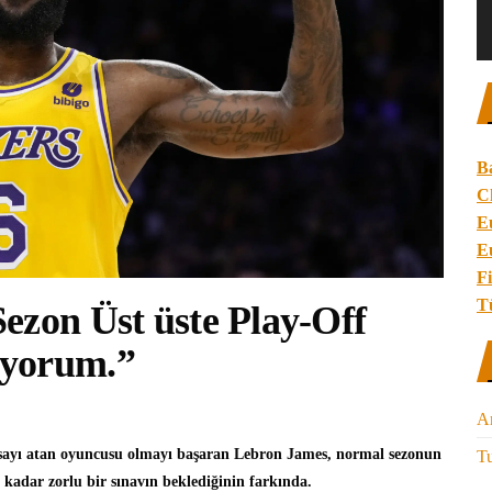
B
C
E
E
Fi
T
ezon Üst üste Play-Off
iyorum.”
A
 sayı atan oyuncusu olmayı başaran
Lebron James
, normal sezonun
Tu
e kadar zorlu bir sınavın beklediğinin farkında.