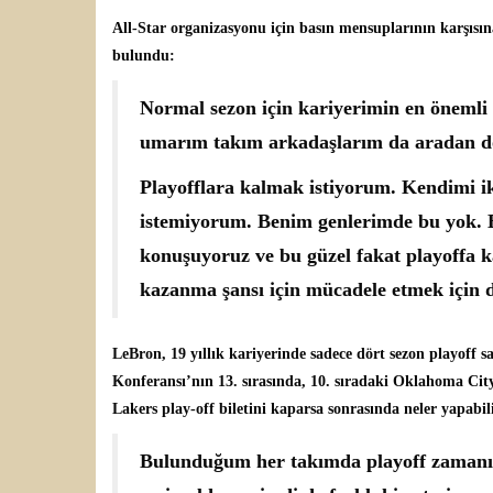
All-Star organizasyonu için basın mensuplarının karşısı
bulundu:
Normal sezon için kariyerimin en öneml
umarım takım arkadaşlarım da aradan d
Playofflara kalmak istiyorum. Kendimi ik
istemiyorum. Benim genlerimde bu yok. 
konuşuyoruz ve bu güzel fakat playoffa 
kazanma şansı için mücadele etmek için 
LeBron, 19 yıllık kariyerinde sadece dört sezon playoff s
Konferansı’nın 13. sırasında, 10. sıradaki Oklahoma City
Lakers play-off biletini kaparsa sonrasında neler yapabili
Bulunduğum her takımda playoff zamanı g