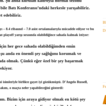
um. Şu anda kurulan kadroyla normal sezonu
bile Batı Konferansı’ndaki herkesle yarışabiliriz.
t edebiliriz.
B
ayı – 8.4 ribaund – 7.0 asist ortalamalarıyla mücadele ediyor ve bu
Di
 playoff yarışı sırasında olabildiğince sahada kalmak istiyor:
çin her gece sahada olabildiğimden emin
 şu anda en önemli şey sağlığımı korumak ve
nda olmak. Çünkü eğer özel bir şey başarmak
ekiyor.
 isimleriyle birlikte gayet iyi gözükmüştü. D’Angelo Russell,
F
 takım, o maçta neler yapabileceğini gösterdi:
m. Bizim için araya gidiyor olmak en kötü şey