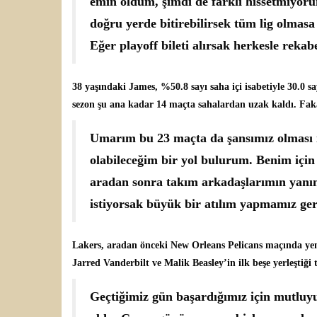
emin oldum, şimdi de farklı hissetmiyor
doğru yerde bitirebilirsek tüm lig olmasa 
Eğer playoff bileti alırsak herkesle rekabe
38 yaşındaki James, %50.8 sayı saha içi isabetiyle 30.0 s
sezon şu ana kadar 14 maçta sahalardan uzak kaldı. Fakat
Umarım bu 23 maçta da şansımız olması i
olabileceğim bir yol bulurum. Benim için
aradan sonra takım arkadaşlarımın yanı
istiyorsak büyük bir atılım yapmamız ger
Lakers, aradan önceki New Orleans Pelicans maçında yeni
Jarred Vanderbilt ve Malik Beasley’in ilk beşe yerleştiği
Geçtiğimiz gün başardığımız için mutluyu