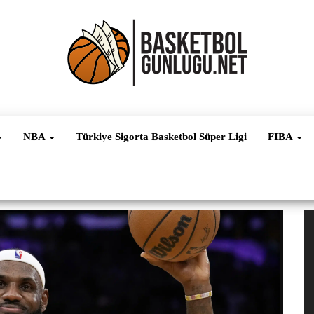
Basketbol
NBA, FIBA,
EuroLeague,
Haber
Süper Lig ve
NBA
Türkiye Sigorta Basketbol Süper Ligi
FIBA
Dünya
Ligleri
V
oy