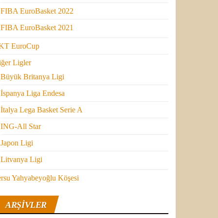
FIBA EuroBasket 2022
FIBA EuroBasket 2021
KT EuroCup
ğer Ligler
Büyük Britanya Ligi
İspanya Liga Endesa
İtalya Lega Basket Serie A
ING-All Star
Japon Ligi
Litvanya Ligi
ersu Yahyabeyoğlu Köşesi
ARŞIVLER