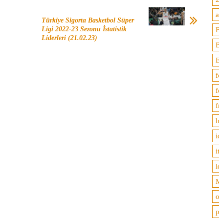
Türkiye Sigorta Basketbol Süper
Ligi 2022-23 Sezonu İstatistik
B
Liderleri (21.02.23)
f
f
f
h
i
i
l
M
o
p