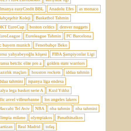
almanya easyCredit BBL
Anadolu Efes
as monaco
ahçeşehir Koleji
Basketbol Tahmin
BKT EuroCup
boston celtics
denver nuggets
EuroLeague
Euroleague Tahmin
FC Barcelona
c bayern munich
Fenerbahçe Beko
ersu yahyabeyoğlu köşesi
FIBA Şampiyonlar Ligi
ransa betclic elite pro a
golden state warriors
azırlık maçları
houston rockets
iddaa tahmin
ddaa tahmini
ispanya liga endesa
talya lega basket serie A
Kızıl Yıldız
dlc asvel villeurbanne
los angeles lakers
accabi Tel Aviv
NBA
nba tahmin
nba tahmini
limpia milano
olympiakos
Panathinaikos
artizan
Real Madrid
tofaş