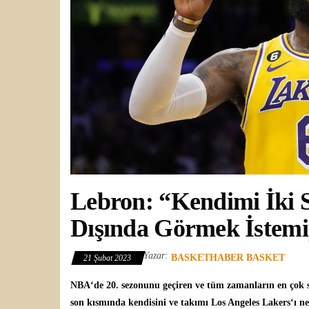
Lebron: “Kendimi İki S
Dışında Görmek İstem
Yazar:
BASKETHABER BASKET
21 Şubat 2023
NBA
‘de 20. sezonunu geçiren ve tüm zamanların en çok
son kısmında kendisini ve takımı
Los Angeles Lakers
‘ı n