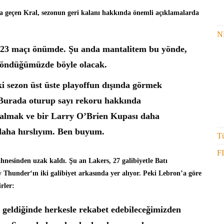
na geçen Kral, sezonun geri kalanı hakkında önemli açıklamalarda
N
i 23 maçı önümde. Şu anda mantalitem bu yönde,
öndüğümüzde böyle olacak.
i sezon üst üste playoffun dışında görmek
Burada oturup sayı rekoru hakkında
kalmak ve bir Larry O’Brien Kupası daha
daha hırslıyım. Ben buyum.
Tü
F
ahnesinden uzak kaldı. Şu an Lakers, 27 galibiyetle Batı
 Thunder‘ın iki galibiyet arkasında yer alıyor. Peki Lebron’a göre
rler:
eldiğinde herkesle rekabet edebileceğimizden