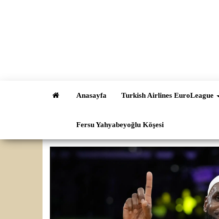
İçeriğe
atla
Anasayfa
Turkish Airlines EuroLeague
Fersu Yahyabeyoğlu Köşesi