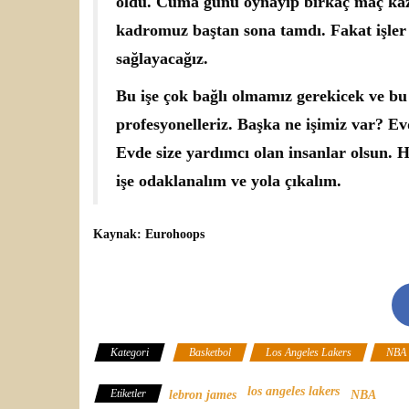
oldu. Cuma günü oynayıp birkaç maç kaz
kadromuz baştan sona tamdı. Fakat işle
sağlayacağız.
Bu işe çok bağlı olmamız gerekicek ve bu
profesyonelleriz. Başka ne işimiz var? Ev
Evde size yardımcı olan insanlar olsun. 
işe odaklanalım ve yola çıkalım.
Kaynak: Eurohoops
Kategori
Basketbol
Los Angeles Lakers
NBA
los angeles lakers
Etiketler
lebron james
NBA