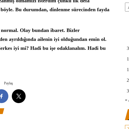
anmış olmamızı isterdim çünkü ilk defa
Ar
r böyle. Bu durumdan, dinlenme sürecinden fayda
 normal. Olay bundan ibaret. Bizler
den ayrıldığında ailenin iyi olduğundan emin ol.
Herkes iyi mi? Hadi bu işe odaklanalım. Hadi bu
3
1
1
2
Paylaş
3
« 