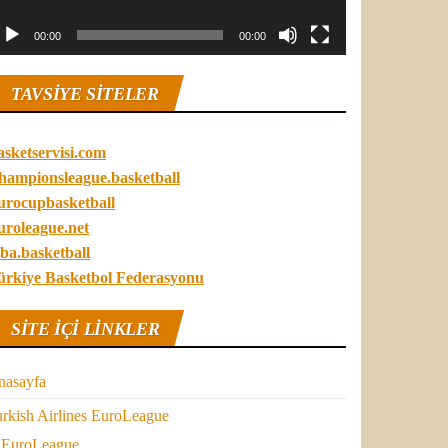
00:00
00:00
TAVSIYE SITELER
asketservisi.com
hampionsleague.basketball
urocupbasketball
uroleague.net
ba.basketball
ürkiye Basketbol Federasyonu
SITE IÇI LINKLER
nasayfa
rkish Airlines EuroLeague
EuroLeague