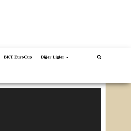
BKT EuroCup
Diğer Ligler
ideo
natıcı