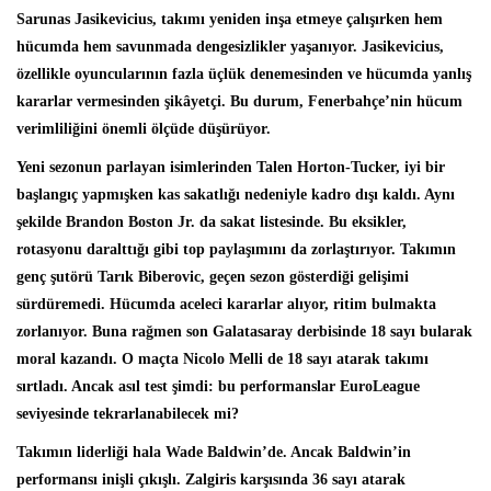
Sarunas Jasikevicius, takımı yeniden inşa etmeye çalışırken hem
hücumda hem savunmada dengesizlikler yaşanıyor. Jasikevicius,
özellikle oyuncularının fazla üçlük denemesinden ve hücumda yanlış
kararlar vermesinden şikâyetçi. Bu durum, Fenerbahçe’nin hücum
verimliliğini önemli ölçüde düşürüyor.
Yeni sezonun parlayan isimlerinden Talen Horton-Tucker, iyi bir
başlangıç yapmışken kas sakatlığı nedeniyle kadro dışı kaldı. Aynı
şekilde Brandon Boston Jr. da sakat listesinde. Bu eksikler,
rotasyonu daralttığı gibi top paylaşımını da zorlaştırıyor. Takımın
genç şutörü Tarık Biberovic, geçen sezon gösterdiği gelişimi
sürdüremedi. Hücumda aceleci kararlar alıyor, ritim bulmakta
zorlanıyor. Buna rağmen son Galatasaray derbisinde 18 sayı bularak
moral kazandı. O maçta Nicolo Melli de 18 sayı atarak takımı
sırtladı. Ancak asıl test şimdi: bu performanslar EuroLeague
seviyesinde tekrarlanabilecek mi?
Takımın liderliği hala Wade Baldwin’de. Ancak Baldwin’in
performansı inişli çıkışlı. Zalgiris karşısında 36 sayı atarak