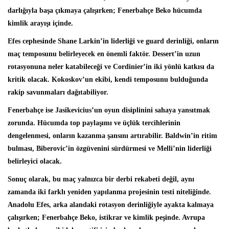
darlığıyla başa çıkmaya çalışırken; Fenerbahçe Beko hücumda
kimlik arayışı içinde.
Efes cephesinde Shane Larkin’in liderliği ve guard derinliği, onların
maç temposunu belirleyecek en önemli faktör. Dessert’in uzun
rotasyonuna neler katabileceği ve Cordinier’in iki yönlü katkısı da
kritik olacak. Kokoskov’un ekibi, kendi temposunu bulduğunda
rakip savunmaları dağıtabiliyor.
Fenerbahçe ise Jasikevicius’un oyun disiplinini sahaya yansıtmak
zorunda. Hücumda top paylaşımı ve üçlük tercihlerinin
dengelenmesi, onların kazanma şansını artırabilir. Baldwin’in ritim
bulması, Biberovic’in özgüvenini sürdürmesi ve Melli’nin liderliği
belirleyici olacak.
Sonuç olarak, bu maç yalnızca bir derbi rekabeti değil, aynı
zamanda iki farklı yeniden yapılanma projesinin testi niteliğinde.
Anadolu Efes, arka alandaki rotasyon derinliğiyle ayakta kalmaya
çalışırken; Fenerbahçe Beko, istikrar ve kimlik peşinde. Avrupa