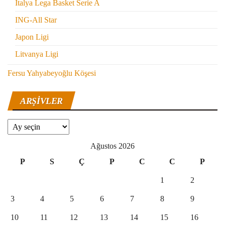
İtalya Lega Basket Serie A
ING-All Star
Japon Ligi
Litvanya Ligi
Fersu Yahyabeyoğlu Köşesi
ARŞIVLER
Arşivler
Ağustos 2026
P
S
Ç
P
C
C
P
1
2
3
4
5
6
7
8
9
10
11
12
13
14
15
16