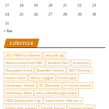
17
18
19
20
21
22
23
24
25
26
27
28
29
30
31
« Ara
ETIKETLER
2025 FIBA EuroBasket
adriyatik ligi
almanya easyCredit BBL
Anadolu Efes
as monaco
Bahçeşehir Koleji
Basketbol Tahmin
BKT EuroCup
boston celtics
denver nuggets
EuroLeague
Euroleague Tahmin
FC Barcelona
fc bayern munich
Fenerbahçe Beko
fersu yahyabeyoğlu köşesi
FIBA Şampiyonlar Ligi
fransa betclic elite pro a
golden state warriors
hazırlık maçları
houston rockets