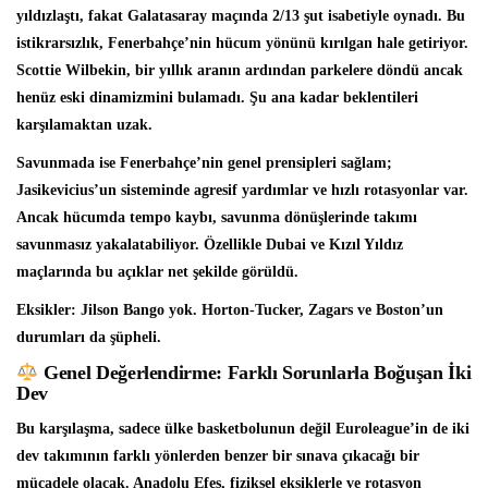
yıldızlaştı, fakat Galatasaray maçında 2/13 şut isabetiyle oynadı. Bu
istikrarsızlık, Fenerbahçe’nin hücum yönünü kırılgan hale getiriyor.
Scottie Wilbekin, bir yıllık aranın ardından parkelere döndü ancak
henüz eski dinamizmini bulamadı. Şu ana kadar beklentileri
karşılamaktan uzak.
Savunmada ise Fenerbahçe’nin genel prensipleri sağlam;
Jasikevicius’un sisteminde agresif yardımlar ve hızlı rotasyonlar var.
Ancak hücumda tempo kaybı, savunma dönüşlerinde takımı
savunmasız yakalatabiliyor. Özellikle Dubai ve Kızıl Yıldız
maçlarında bu açıklar net şekilde görüldü.
Eksikler: Jilson Bango yok. Horton-Tucker, Zagars ve Boston’un
durumları da şüpheli.
Genel Değerlendirme: Farklı Sorunlarla Boğuşan İki
Dev
Bu karşılaşma, sadece ülke basketbolunun değil Euroleague’in de iki
dev takımının farklı yönlerden benzer bir sınava çıkacağı bir
mücadele olacak. Anadolu Efes, fiziksel eksiklerle ve rotasyon