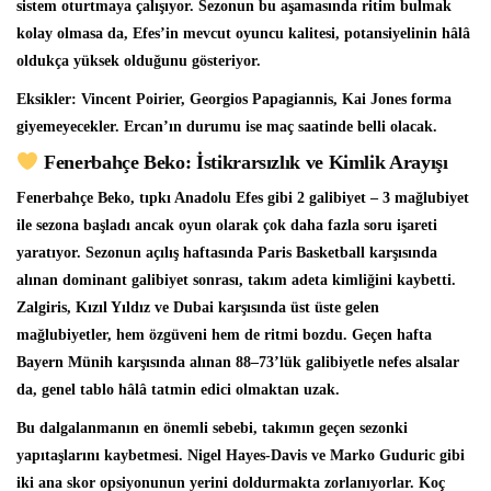
sistem oturtmaya çalışıyor. Sezonun bu aşamasında ritim bulmak
kolay olmasa da, Efes’in mevcut oyuncu kalitesi, potansiyelinin hâlâ
oldukça yüksek olduğunu gösteriyor.
Eksikler: Vincent Poirier, Georgios Papagiannis, Kai Jones forma
giyemeyecekler. Ercan’ın durumu ise maç saatinde belli olacak.
Fenerbahçe Beko: İstikrarsızlık ve Kimlik Arayışı
Fenerbahçe Beko, tıpkı Anadolu Efes gibi 2 galibiyet – 3 mağlubiyet
ile sezona başladı ancak oyun olarak çok daha fazla soru işareti
yaratıyor. Sezonun açılış haftasında Paris Basketball karşısında
alınan dominant galibiyet sonrası, takım adeta kimliğini kaybetti.
Zalgiris, Kızıl Yıldız ve Dubai karşısında üst üste gelen
mağlubiyetler, hem özgüveni hem de ritmi bozdu. Geçen hafta
Bayern Münih karşısında alınan 88–73’lük galibiyetle nefes alsalar
da, genel tablo hâlâ tatmin edici olmaktan uzak.
Bu dalgalanmanın en önemli sebebi, takımın geçen sezonki
yapıtaşlarını kaybetmesi. Nigel Hayes-Davis ve Marko Guduric gibi
iki ana skor opsiyonunun yerini doldurmakta zorlanıyorlar. Koç