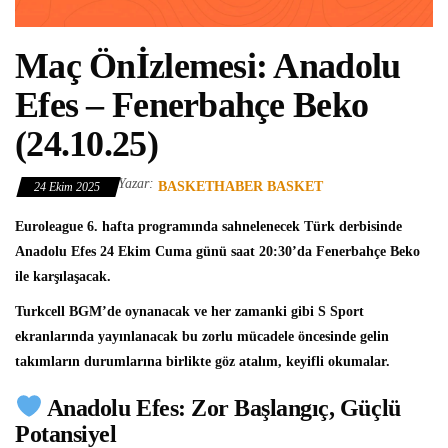
Maç Önİzlemesi: Anadolu
Efes – Fenerbahçe Beko
(24.10.25)
Yazar:
BASKETHABER BASKET
24 Ekim 2025
Euroleague
6. hafta programında sahnelenecek Türk derbisinde
Anadolu Efes
24 Ekim Cuma günü saat 20:30’da
Fenerbahçe Beko
ile karşılaşacak.
Turkcell BGM’de oynanacak ve her zamanki gibi S Sport
ekranlarında yayınlanacak bu zorlu mücadele öncesinde gelin
takımların durumlarına birlikte göz atalım, keyifli okumalar.
Anadolu Efes: Zor Başlangıç, Güçlü
Potansiyel