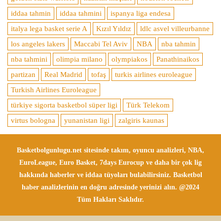
iddaa tahmin
iddaa tahmini
ispanya liga endesa
italya lega basket serie A
Kızıl Yıldız
ldlc asvel villeurbanne
los angeles lakers
Maccabi Tel Aviv
NBA
nba tahmin
nba tahmini
olimpia milano
olympiakos
Panathinaikos
partizan
Real Madrid
tofaş
turkis airlines euroleague
Turkish Airlines Euroleague
türkiye sigorta basketbol süper ligi
Türk Telekom
virtus bologna
yunanistan ligi
zalgiris kaunas
Basketbolgunlugu.net sitesinde takım, oyuncu analizleri, NBA,
EuroLeague, Euro Basket, 7days Eurocup ve daha bir çok lig
hakkında haberler ve iddaa tüyoları bulabilirsiniz. Basketbol
haber analizlerinin en doğru adresinde yerinizi alın. @2024
Tüm Hakları Saklıdır.