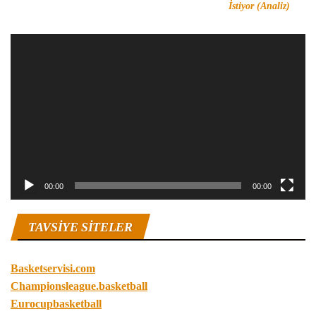
İstiyor (Analiz)
Video
oynatıcı
00:00
00:00
TAVSIYE SITELER
Basketservisi.com
Championsleague.basketball
Eurocupbasketball