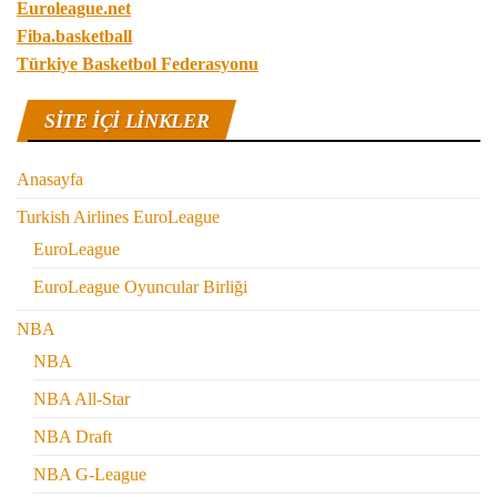
Euroleague.net
Fiba.basketball
Türkiye Basketbol Federasyonu
SITE IÇI LINKLER
Anasayfa
Turkish Airlines EuroLeague
EuroLeague
EuroLeague Oyuncular Birliği
NBA
NBA
NBA All-Star
NBA Draft
NBA G-League