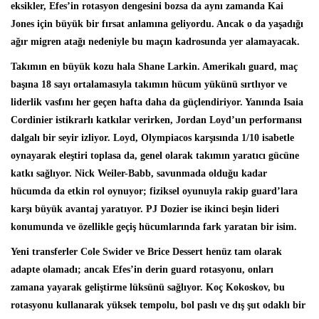
eksikler, Efes’in rotasyon dengesini bozsa da aynı zamanda Kai
Jones için büyük bir fırsat anlamına geliyordu. Ancak o da yaşadığı
ağır migren atağı nedeniyle bu maçın kadrosunda yer alamayacak.
Takımın en büyük kozu hala Shane Larkin. Amerikalı guard, maç
başına 18 sayı ortalamasıyla takımın hücum yükünü sırtlıyor ve
liderlik vasfını her geçen hafta daha da güçlendiriyor. Yanında Isaia
Cordinier istikrarlı katkılar verirken, Jordan Loyd’un performansı
dalgalı bir seyir izliyor. Loyd, Olympiacos karşısında 1/10 isabetle
oynayarak eleştiri toplasa da, genel olarak takımın yaratıcı gücüne
katkı sağlıyor. Nick Weiler-Babb, savunmada olduğu kadar
hücumda da etkin rol oynuyor; fiziksel oyunuyla rakip guard’lara
karşı büyük avantaj yaratıyor. PJ Dozier ise ikinci beşin lideri
konumunda ve özellikle geçiş hücumlarında fark yaratan bir isim.
Yeni transferler Cole Swider ve Brice Dessert henüz tam olarak
adapte olamadı; ancak Efes’in derin guard rotasyonu, onları
zamana yayarak geliştirme lüksünü sağlıyor. Koç Kokoskov, bu
rotasyonu kullanarak yüksek tempolu, bol paslı ve dış şut odaklı bir