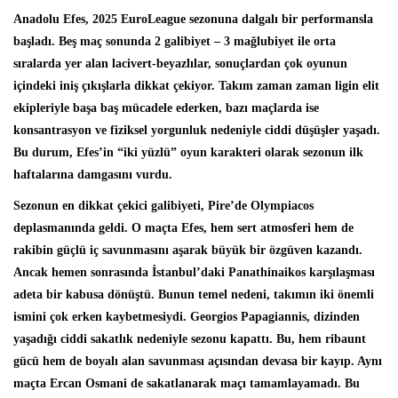
Anadolu Efes, 2025 EuroLeague sezonuna dalgalı bir performansla
başladı. Beş maç sonunda 2 galibiyet – 3 mağlubiyet ile orta
sıralarda yer alan lacivert-beyazlılar, sonuçlardan çok oyunun
içindeki iniş çıkışlarla dikkat çekiyor. Takım zaman zaman ligin elit
ekipleriyle başa baş mücadele ederken, bazı maçlarda ise
konsantrasyon ve fiziksel yorgunluk nedeniyle ciddi düşüşler yaşadı.
Bu durum, Efes’in “iki yüzlü” oyun karakteri olarak sezonun ilk
haftalarına damgasını vurdu.
Sezonun en dikkat çekici galibiyeti, Pire’de Olympiacos
deplasmanında geldi. O maçta Efes, hem sert atmosferi hem de
rakibin güçlü iç savunmasını aşarak büyük bir özgüven kazandı.
Ancak hemen sonrasında İstanbul’daki Panathinaikos karşılaşması
adeta bir kabusa dönüştü. Bunun temel nedeni, takımın iki önemli
ismini çok erken kaybetmesiydi. Georgios Papagiannis, dizinden
yaşadığı ciddi sakatlık nedeniyle sezonu kapattı. Bu, hem ribaunt
gücü hem de boyalı alan savunması açısından devasa bir kayıp. Aynı
maçta Ercan Osmani de sakatlanarak maçı tamamlayamadı. Bu