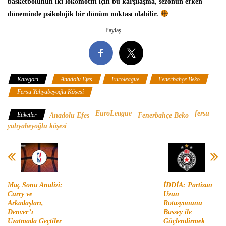
basketbolunun iki lokomotifi için bu karşılaşma, sezonun erken
döneminde psikolojik bir dönüm noktası olabilir.
Paylaş
Kategori
Anadolu Efes
Euroleague
Fenerbahçe Beko
Fersu Yahyabeyoğlu Köşesi
EuroLeague
fersu
Etiketler
Anadolu Efes
Fenerbahçe Beko
yahyabeyoğlu köşesi
Maç Sonu Analizi:
İDDİA: Partizan
Curry ve
Uzun
Arkadaşları,
Rotasyonunu
Denver’ı
Bassey ile
Uzatmada Geçtiler
Güçlendirmek