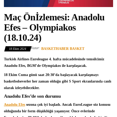
Maç Önİzlemesi: Anadolu
Efes – Olympiakos
(18.10.24)
Yazar:
BASKETHABER BASKET
18 Ekim 2024
Turkish Airlines Euroleague
4. hafta mücadelesinde temsilcimiz
Anadolu Efes
, BGM’de
Olympiakos
ile karşılaşacak.
18 Ekim Cuma günü saat 20:30’da başlayacak karşılaşmayı
basketbolseverler her zaman olduğu gibi S Sport ekranlarında canlı
olarak izleyebilecekler.
Anadolu Efes’de son durumu
Anadolu Efes
sezona çok iyi başladı. Ancak EuroLeague söz konusu
olduğunda bir form düşüklüğü yaşanıyor. Önce evlerinde