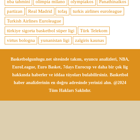
nba tahmini
olimpia milano
olympiakos
Panathinaikos
partizan
Real Madrid
tofaş
turkis airlines euroleague
Turkish Airlines Euroleague
türkiye sigorta basketbol süper ligi
Türk Telekom
virtus bologna
yunanistan ligi
zalgiris kaunas
Basketbolgunlugu.net sitesinde takım, oyuncu analizleri, NBA,
EuroLeague, Euro Basket, 7days Eurocup ve daha bir çok lig
hakkında haberler ve iddaa tüyoları bulabilirsiniz. Basketbol
haber analizlerinin en doğru adresinde yerinizi alın. @2024
Tüm Hakları Saklıdır.