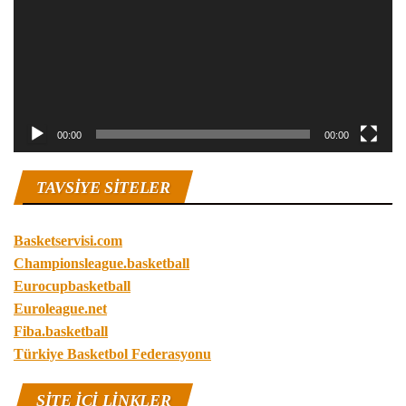
00:00
00:00
TAVSIYE SITELER
Basketservisi.com
Championsleague.basketball
Eurocupbasketball
Euroleague.net
Fiba.basketball
Türkiye Basketbol Federasyonu
SITE IÇI LINKLER