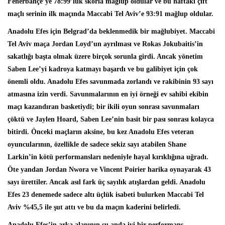
Fenerbahçe’ye 78:99’luk skorla mağlup oldular ve bu haftaki çift
maçlı serinin ilk maçında Maccabi Tel Aviv’e 93:91 mağlup oldular.
Anadolu Efes için Belgrad’da beklenmedik bir mağlubiyet. Maccabi
Tel Aviv maça Jordan Loyd’un ayrılması ve Rokas Jokubaitis’in
sakatlığı başta olmak üzere birçok sorunla girdi. Ancak yönetim
Saben Lee’yi kadroya katmayı başardı ve bu galibiyet için çok
önemli oldu. Anadolu Efes savunmada zorlandı ve rakibinin 93 sayı
atmasına izin verdi. Savunmalarının en iyi örneği ev sahibi ekibin
maçı kazandıran basketiydi; bir ikili oyun sonrası savunmaları
çöktü ve Jaylen Hoard, Saben Lee’nin basit bir pası sonrası kolayca
bitirdi. Önceki maçların aksine, bu kez Anadolu Efes veteran
oyuncularının, özellikle de sadece sekiz sayı atabilen Shane
Larkin’in kötü performansları nedeniyle hayal kırıklığına uğradı.
Öte yandan Jordan Nwora ve Vincent Poirier harika oynayarak 43
sayı ürettiler. Ancak asıl fark üç sayılık atışlardan geldi. Anadolu
Efes 23 denemede sadece altı üçlük isabeti bulurken Maccabi Tel
Aviv %45,5 ile şut attı ve bu da maçın kaderini belirledi.
Anadolu Efes’in arka alanının şu anda iyi bir performans