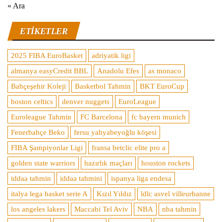
« Ara
ETIKETLER
2025 FIBA EuroBasket
adriyatik ligi
almanya easyCredit BBL
Anadolu Efes
as monaco
Bahçeşehir Koleji
Basketbol Tahmin
BKT EuroCup
boston celtics
denver nuggets
EuroLeague
Euroleague Tahmin
FC Barcelona
fc bayern munich
Fenerbahçe Beko
fersu yahyabeyoğlu köşesi
FIBA Şampiyonlar Ligi
fransa betclic elite pro a
golden state warriors
hazırlık maçları
houston rockets
iddaa tahmin
iddaa tahmini
ispanya liga endesa
italya lega basket serie A
Kızıl Yıldız
ldlc asvel villeurbanne
los angeles lakers
Maccabi Tel Aviv
NBA
nba tahmin