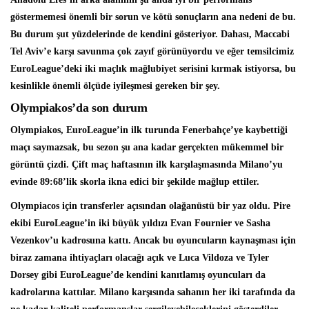
göstermemesi önemli bir sorun ve kötü sonuçların ana nedeni de bu.
Bu durum şut yüzdelerinde de kendini gösteriyor. Dahası, Maccabi
Tel Aviv’e karşı savunma çok zayıf görünüyordu ve eğer temsilcimiz
EuroLeague’deki iki maçlık mağlubiyet serisini kırmak istiyorsa, bu
kesinlikle önemli ölçüde iyileşmesi gereken bir şey.
Olympiakos’da son durum
Olympiakos, EuroLeague’in ilk turunda Fenerbahçe’ye kaybettiği
maçı saymazsak, bu sezon şu ana kadar gerçekten mükemmel bir
görüntü çizdi. Çift maç haftasının ilk karşılaşmasında Milano’yu
evinde 89:68’lik skorla ikna edici bir şekilde mağlup ettiler.
Olympiacos için transferler açısından olağanüstü bir yaz oldu. Pire
ekibi EuroLeague’in iki büyük yıldızı Evan Fournier ve Sasha
Vezenkov’u kadrosuna kattı. Ancak bu oyuncuların kaynaşması için
biraz zamana ihtiyaçları olacağı açık ve Luca Vildoza ve Tyler
Dorsey gibi EuroLeague’de kendini kanıtlamış oyuncuları da
kadrolarına kattılar. Milano karşısında sahanın her iki tarafında da