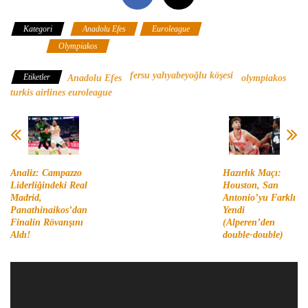
Kategori
Anadolu Efes
Euroleague
Fersu Yahyabeyoğlu
Köşesi
Olympiakos
fersu yahyabeyoğlu köşesi
Etiketler
Anadolu Efes
olympiakos
turkis airlines euroleague
Analiz: Campazzo
Hazırlık Maçı:
Liderliğindeki Real
Houston, San
Madrid,
Antonio’yu Farklı
Panathinaikos’dan
Yendi
Finalin Rövanşını
(Alperen’den
Aldı!
double-double)
Video
oynatıcı