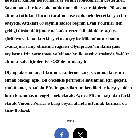
ne kadar kaliteli performanslar sergileyebileceklerini gösterdiler.
Savunmada bir kez daha mükemmeldiler ve rakiplerini 70 sayının
altında tuttular. Hücum tarafında ise cephanelikleri etkileyici bir
seviyede. Attıkları 89 sayının sadece beşinin Evan Fournier’den
geldiği düşünüldüğünde ne kadar yetenekli oldukları açıkça
görülüyor. Daha da etkileyici olan şey ise Milano’nun ribaunt
avantajına sahip olmasına rağmen Olympiakos’un ikinci şans
sayılarına izin vermemesi ve Milano’yu iki sayılık atışlarda %40’ın
altında, saha içinden ise %38’de tutmasıydı.
Olympiakos’un ana fikrinin rakiplerine karşı savunmada üstün
olmak olacağı açık. Bu öncelikle perimetre savunması için geçerli,
çünkü amaç Anadolu Efes’in guardlarının kendilerine karşı yeniden
form kazanmasını engellemek olacak. Ayrıca Milan maçından farklı
olarak Vincent Poirier’e karşı boyalı alanda üstünlük kurmak da
önemli olacak.
Paylaş