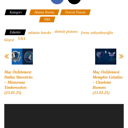
Kategori
Atlanta Hawks
Detroit Pistons
Fersu
Yahyabeyoğlu Köşesi
NBA
detroit pistons
Etiketler
atlanta hawks
fersu yahyabeyoğlu
NBA
köşesi
Maç Önİzlemesi:
Maç Önİzlemesi:
Dallas Mavericks
Memphis Grizzlies
– Minnesota
– Charlotte
Timberwolves
Hornets
(23.01.25)
(23.01.25)
Video
oynatıcı