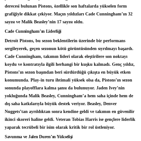
derecesi bulunan Pistons, özellikle son haftalarda yükselen form
grafiğiyle dikkat çekiyor. Maçın yıldızları Cade Cunningham’ın 32
sayısı ve Malik Beasley’nin 17 sayısı oldu.
Cade Cunningham’ın Liderliği
Detroit Pistons, bu sezon beklentilerin üzerinde bir performans
sergileyerek, geçen sezonun kötü görüntüsünden sıyrılmayı başardı.
Cade Cunningham, takımın lideri olarak eleştirilere son noktayı
koydu ve kontratıyla ilgili herhangi bir kuşku kalmadı. Genç yıldız,
Pistons’ın sezon başından beri sürdürdüğü çıkışta en büyük etken
konumunda. Play-in turu ihtimali yüksek olsa da, Pistons’ın sezon
sonunda playofflara kalma şansı da bulunuyor. Jaden Ivey’nin
yokluğunda Malik Beasley, Cunningham’a hem saha içinde hem de
dış saha katkılarıyla büyük destek veriyor. Beasley, Denver
Nuggets’tan ayrıldıktan sonra kendine geldi ve takımın en güvenilir
ikinci skoreri haline geldi. Veteran Tobias Harris ise gençlere liderlik
yaparak tecrübeli bir isim olarak kritik bir rol üstleniyor.
Savunma ve Jalen Duren’ın Yükselişi