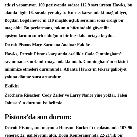
etkiyi yapamıyor. 100 pozisyonda sadece 112.9 sayı üreten Hawks, bu
alanda ligde 18. sırada yer alıyor. Knicks karşısındaki mağlubiyet,
Bogdan Bogdanovic’in 110 maçlık üçlük serisinin sona erdiği bir
maç oldu. Bu performans, takımın hücumdaki güvenilir
opsiyonlarının sınırlı olduğunu bir kez daha ortaya koydu.
Detroit Pistons Maçı: Savunma Anahtar Faktör
Hawks, Detroit Pistons karşısında özellikle Cade Cunningham’ı
savunmada sınırlandırmaya odaklanmalı. Cunningham’ın etkisini
minimize etmeleri durumunda, Atlanta Hawks’ın tekrar galibiyet
yoluna dönme şansı artacaktır.
Eksikler
Zaccharie Risacher, Cody Zeller ve Larry Nance yine yoklar. Jalen
Johnson’ın durumu ise belirsiz.
Pistons’da son durum:
Detroit Pistons, son maçında Houston Rockets’ı deplasmanda 107-96
yenerek 22. galibiyetini aldı. Doğu Konferansı’nda 22-21’lik bir