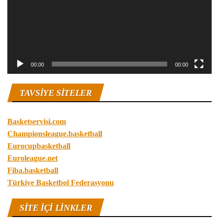
00:00
00:00
TAVSIYE SITELER
Basketservisi.com
Championsleague.basketball
Eurocupbasketball
Euroleague.net
Fiba.basketball
Türkiye Basketbol Federasyonu
SITE IÇI LINKLER