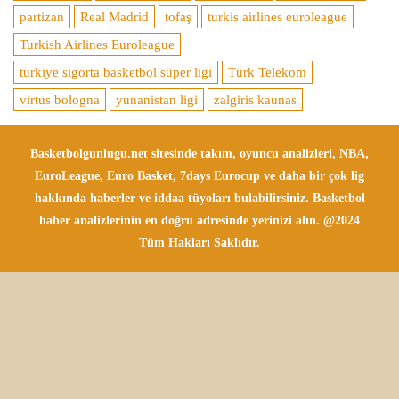
partizan
Real Madrid
tofaş
turkis airlines euroleague
Turkish Airlines Euroleague
türkiye sigorta basketbol süper ligi
Türk Telekom
virtus bologna
yunanistan ligi
zalgiris kaunas
Basketbolgunlugu.net sitesinde takım, oyuncu analizleri, NBA,
EuroLeague, Euro Basket, 7days Eurocup ve daha bir çok lig
hakkında haberler ve iddaa tüyoları bulabilirsiniz. Basketbol
haber analizlerinin en doğru adresinde yerinizi alın. @2024
Tüm Hakları Saklıdır.