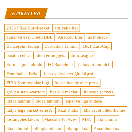
ETIKETLER
2025 FIBA EuroBasket
adriyatik ligi
almanya easyCredit BBL
Anadolu Efes
as monaco
Bahçeşehir Koleji
Basketbol Tahmin
BKT EuroCup
boston celtics
denver nuggets
EuroLeague
Euroleague Tahmin
FC Barcelona
fc bayern munich
Fenerbahçe Beko
fersu yahyabeyoğlu köşesi
FIBA Şampiyonlar Ligi
fransa betclic elite pro a
golden state warriors
hazırlık maçları
houston rockets
iddaa tahmin
iddaa tahmini
ispanya liga endesa
italya lega basket serie A
Kızıl Yıldız
ldlc asvel villeurbanne
los angeles lakers
Maccabi Tel Aviv
NBA
nba tahmin
nba tahmini
olimpia milano
olympiakos
Panathinaikos