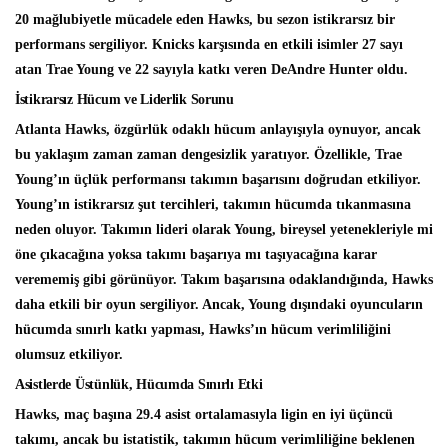
20 mağlubiyetle mücadele eden Hawks, bu sezon istikrarsız bir
performans sergiliyor. Knicks karşısında en etkili isimler 27 sayı
atan Trae Young ve 22 sayıyla katkı veren DeAndre Hunter oldu.
İstikrarsız Hücum ve Liderlik Sorunu
Atlanta Hawks, özgürlük odaklı hücum anlayışıyla oynuyor, ancak
bu yaklaşım zaman zaman dengesizlik yaratıyor. Özellikle, Trae
Young’ın üçlük performansı takımın başarısını doğrudan etkiliyor.
Young’ın istikrarsız şut tercihleri, takımın hücumda tıkanmasına
neden oluyor. Takımın lideri olarak Young, bireysel yetenekleriyle mi
öne çıkacağına yoksa takımı başarıya mı taşıyacağına karar
verememiş gibi görünüyor. Takım başarısına odaklandığında, Hawks
daha etkili bir oyun sergiliyor. Ancak, Young dışındaki oyuncuların
hücumda sınırlı katkı yapması, Hawks’ın hücum verimliliğini
olumsuz etkiliyor.
Asistlerde Üstünlük, Hücumda Sınırlı Etki
Hawks, maç başına 29.4 asist ortalamasıyla ligin en iyi üçüncü
takımı, ancak bu istatistik, takımın hücum verimliliğine beklenen