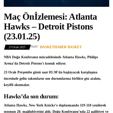
Maç Önİzlemesi: Atlanta
Hawks – Detroit Pistons
(23.01.25)
Yazar:
BASKETHABER BASKET
23 Ocak 2025
NBA
Doğu Konferansı mücadelesinde
Atlanta Hawks
, Philips
Arena’da
Detroit Pistons
‘ı konuk ediyor.
23 Ocak Perşembe günü saat 03:30’da başlayacak karşılaşma
öncesinde gelin takımların son durumlarına birlikte göz atalım,
keyifli okumalar.
Hawks’da son durum:
Atlanta Hawks, New York Knicks’e deplasmanda 119-110 yenilerek
sezonun 20. mağlubiyetini aldı. Doğu Konferansı’nda 22 galibiyet ve