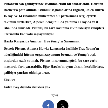
Pistons’ın son galibiyetinde savunma etkili bir faktör oldu. Houston
Rockets’a pota altında üstünlük sağlamalarına rağmen, Jalen Duren
16 sayı ve 14 ribaundla mükemmel bir performans sergileyerek
takımını sırtlarken, Alperen Sengun’u da yalnızca 11 sayıda ve 8
ribaunda sınırladı. Pistons, bu tarz savunma etkinlikleriyle rakipleri
üzerindeki kontrolü sağlayabiliyor.
Hawks Karşısında Anahtar: Trae Young’ın Savunması
Detroit Pistons, Atlanta Hawks karşısında özellikle Trae Young’ın
liderliğindeki hücum organizasyonunu bozmalı ve Young’ı açık
atışlardan uzak tutmalı. Pistons’ın savunma gücü, bu tarz zorlu
maçlarda fark yaratabilir. Eğer Hawks’ın oyun akışını kesebilirlerse,
galibiyet şansları oldukça artar.
Eksikler
Jaden Ivey dışında eksikleri yok.
Paylaş