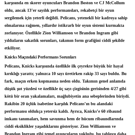
karşısında en skorer oyuncuları Brandon Boston ve CJ McCollum
oldu, ancak 13’er sayılık performansları, rekabetçi bir oyun
sergilemek için yeterli değildi. Pelicans, yetenekli bir kadroya sahip
olmalarına rağmen, yıllardır istikrarlı bir oyun sistemi kurmakta
zorlanıyor. Özellikle Zion Williamson ve Brandon Ingram gibi
yıldızların sakatlık sorunları, takımın form grafiğini ciddi şekilde
etkiliyor.
Knicks Maçındaki Performans Sorunları
Pelicans, Knicks karşısında özellikle ilk çeyrekte büyük bir hayal
kırıklığı yarattı; yalnızca 10 sayı üretirken rakip 33 sayı buldu. Bu
fark, maçın erken kopmasına neden oldu. Takımın genel anlamda
düşük şut yüzdesi ve özellikle üç sayı çizgisinin gerisinden 4/27 gibi
kötü bir oran yakalamaları, mağlubiyetin ana sebeplerinden biriydi.
Rakibin 20 üçlük isabetine karşılık Pelicans’ın bu alandaki
performansı oldukça yetersiz kaldı. Ayrıca, Knicks’e 60 ribaund
imkanı tanımaları, hem savunma hem de hücum ribaundlarında
ciddi eksiklikler yaşadıklarını gösteriyor. Zion Williamson ve
Brandon Ingram gibi temel oyuncuların yokluğu, bu tabloyu daha