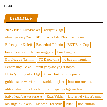
« Ara
ETIKETLER
2025 FIBA EuroBasket
adriyatik ligi
almanya easyCredit BBL
Anadolu Efes
as monaco
Bahçeşehir Koleji
Basketbol Tahmin
BKT EuroCup
boston celtics
denver nuggets
EuroLeague
Euroleague Tahmin
FC Barcelona
fc bayern munich
Fenerbahçe Beko
fersu yahyabeyoğlu köşesi
FIBA Şampiyonlar Ligi
fransa betclic elite pro a
golden state warriors
hazırlık maçları
houston rockets
iddaa tahmin
iddaa tahmini
ispanya liga endesa
italya lega basket serie A
Kızıl Yıldız
ldlc asvel villeurbanne
los angeles lakers
Maccabi Tel Aviv
NBA
nba tahmin