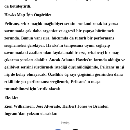
da kötüleştirdi.
Hawks Maçı İçin Öngörüler
Pelicans, sekiz maçlık mağlubiyet serisini sonlandırmak istiyorsa
savunmada çok daha organize ve agresif bir yapıya bürünmek
zorunda. Bunun yanı sıra, hücumda da tutarlı bir performans
sergilemeleri gerekiyor. Hawks’ın temposuna uyum sağlayıp
savunmadaki zaaflarından faydalanabilirlerse, rekabetçi bir maç
çıkarma şansları olabilir. Ancak Atlanta Hawks’ın formda olduğu ve
galibiyet serisini sürdürmek istediği düşünüldüğünde, Pelicans’ın işi
hiç de kolay olmayacak. Özellikle üç sayı çizgisinin gerisinden daha
etkili bir şut performansı sergilemek, Pelicans’ın maça
tutunabilmesi için kritik olacak.
Eksikler
Zion Williamson, Jose Alverado, Herbert Jones ve Brandon
Ingram’dan yoksun olacaklar.
Paylaş