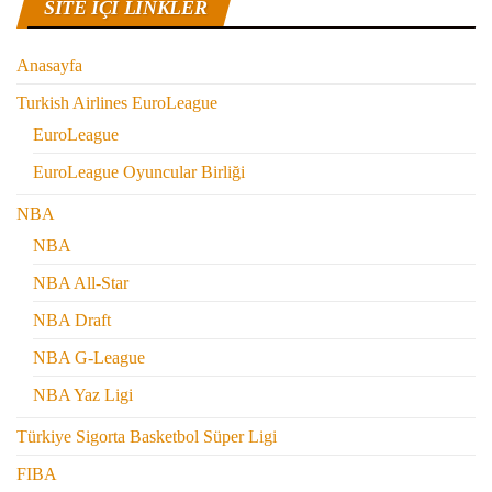
SITE IÇI LINKLER
Anasayfa
Turkish Airlines EuroLeague
EuroLeague
EuroLeague Oyuncular Birliği
NBA
NBA
NBA All-Star
NBA Draft
NBA G-League
NBA Yaz Ligi
Türkiye Sigorta Basketbol Süper Ligi
FIBA