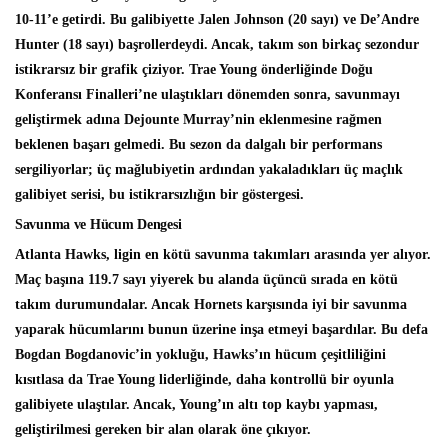
10-11’e getirdi. Bu galibiyette Jalen Johnson (20 sayı) ve De’Andre
Hunter (18 sayı) başrollerdeydi. Ancak, takım son birkaç sezondur
istikrarsız bir grafik çiziyor. Trae Young önderliğinde Doğu
Konferansı Finalleri’ne ulaştıkları dönemden sonra, savunmayı
geliştirmek adına Dejounte Murray’nin eklenmesine rağmen
beklenen başarı gelmedi. Bu sezon da dalgalı bir performans
sergiliyorlar; üç mağlubiyetin ardından yakaladıkları üç maçlık
galibiyet serisi, bu istikrarsızlığın bir göstergesi.
Savunma ve Hücum Dengesi
Atlanta Hawks, ligin en kötü savunma takımları arasında yer alıyor.
Maç başına 119.7 sayı yiyerek bu alanda üçüncü sırada en kötü
takım durumundalar. Ancak Hornets karşısında iyi bir savunma
yaparak hücumlarını bunun üzerine inşa etmeyi başardılar. Bu defa
Bogdan Bogdanovic’in yokluğu, Hawks’ın hücum çeşitliliğini
kısıtlasa da Trae Young liderliğinde, daha kontrollü bir oyunla
galibiyete ulaştılar. Ancak, Young’ın altı top kaybı yapması,
geliştirilmesi gereken bir alan olarak öne çıkıyor.