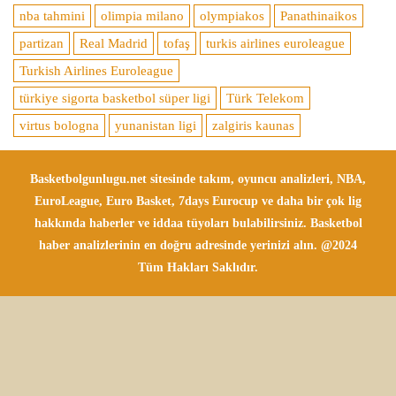
nba tahmini
olimpia milano
olympiakos
Panathinaikos
partizan
Real Madrid
tofaş
turkis airlines euroleague
Turkish Airlines Euroleague
türkiye sigorta basketbol süper ligi
Türk Telekom
virtus bologna
yunanistan ligi
zalgiris kaunas
Basketbolgunlugu.net sitesinde takım, oyuncu analizleri, NBA,
EuroLeague, Euro Basket, 7days Eurocup ve daha bir çok lig
hakkında haberler ve iddaa tüyoları bulabilirsiniz. Basketbol
haber analizlerinin en doğru adresinde yerinizi alın. @2024
Tüm Hakları Saklıdır.