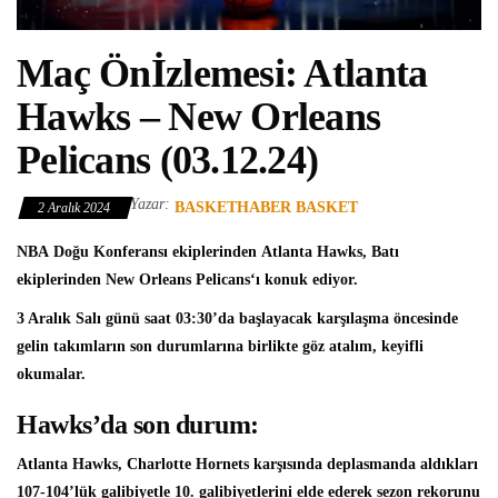
Maç Önİzlemesi: Atlanta
Hawks – New Orleans
Pelicans (03.12.24)
Yazar:
BASKETHABER BASKET
2 Aralık 2024
NBA
Doğu Konferansı ekiplerinden
Atlanta Hawks
, Batı
ekiplerinden
New Orleans Pelicans
‘ı konuk ediyor.
3 Aralık Salı günü saat 03:30’da başlayacak karşılaşma öncesinde
gelin takımların son durumlarına birlikte göz atalım, keyifli
okumalar.
Hawks’da son durum:
Atlanta Hawks, Charlotte Hornets karşısında deplasmanda aldıkları
107-104’lük galibiyetle 10. galibiyetlerini elde ederek sezon rekorunu