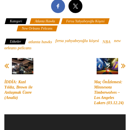
Kategori
Atlanta Hawks
Fersu Yahyabeyoğlu Köşesi
NBA
New Orleans Pelicans
fersu yahyabeyoğlu köşesi
new
Etiketler
atlanta hawks
NBA
orleans pelicans
İDDİA: Kızıl
Maç Önİzlemesi:
Yıldız, Brown ile
Minnesota
Anlaşmak Üzere
Timberwolves –
(Analiz)
Los Angeles
Lakers (03.12.24)
Video
oynatıcı