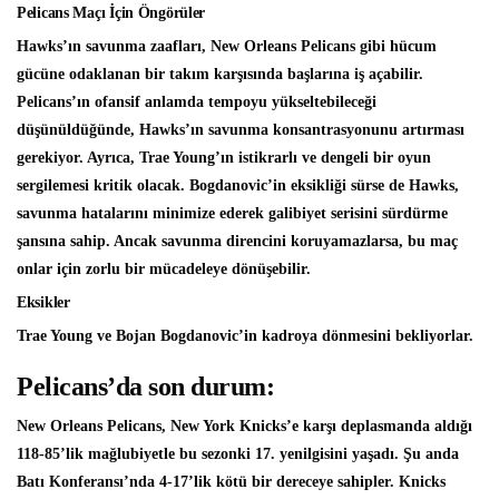
Pelicans Maçı İçin Öngörüler
Hawks’ın savunma zaafları, New Orleans Pelicans gibi hücum
gücüne odaklanan bir takım karşısında başlarına iş açabilir.
Pelicans’ın ofansif anlamda tempoyu yükseltebileceği
düşünüldüğünde, Hawks’ın savunma konsantrasyonunu artırması
gerekiyor. Ayrıca, Trae Young’ın istikrarlı ve dengeli bir oyun
sergilemesi kritik olacak. Bogdanovic’in eksikliği sürse de Hawks,
savunma hatalarını minimize ederek galibiyet serisini sürdürme
şansına sahip. Ancak savunma direncini koruyamazlarsa, bu maç
onlar için zorlu bir mücadeleye dönüşebilir.
Eksikler
Trae Young ve Bojan Bogdanovic’in kadroya dönmesini bekliyorlar.
Pelicans’da son durum:
New Orleans Pelicans, New York Knicks’e karşı deplasmanda aldığı
118-85’lik mağlubiyetle bu sezonki 17. yenilgisini yaşadı. Şu anda
Batı Konferansı’nda 4-17’lik kötü bir dereceye sahipler. Knicks