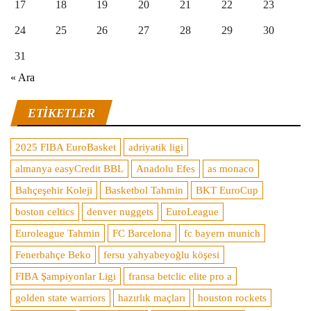
17
18
19
20
21
22
23
24
25
26
27
28
29
30
31
« Ara
ETIKETLER
2025 FIBA EuroBasket
adriyatik ligi
almanya easyCredit BBL
Anadolu Efes
as monaco
Bahçeşehir Koleji
Basketbol Tahmin
BKT EuroCup
boston celtics
denver nuggets
EuroLeague
Euroleague Tahmin
FC Barcelona
fc bayern munich
Fenerbahçe Beko
fersu yahyabeyoğlu köşesi
FIBA Şampiyonlar Ligi
fransa betclic elite pro a
golden state warriors
hazırlık maçları
houston rockets