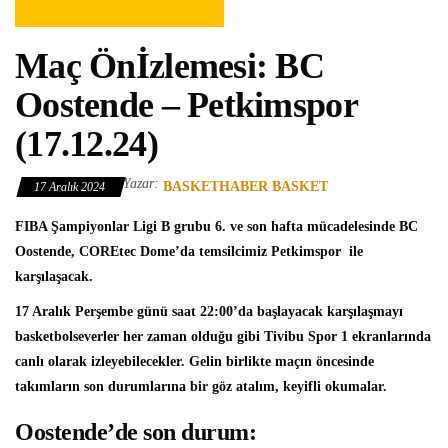
Maç Önİzlemesi: BC
Oostende – Petkimspor
(17.12.24)
Yazar:
BASKETHABER BASKET
17 Aralık 2024
FIBA Şampiyonlar Ligi
B grubu 6. ve son hafta mücadelesinde
BC
Oostende
, COREtec Dome’da temsilcimiz
Petkimspor
ile
karşılaşacak.
17 Aralık Perşembe günü saat 22:00’da başlayacak karşılaşmayı
basketbolseverler her zaman olduğu gibi Tivibu Spor 1 ekranlarında
canlı olarak izleyebilecekler. Gelin birlikte maçın öncesinde
takımların son durumlarına bir göz atalım, keyifli okumalar.
Oostende’de son durum: