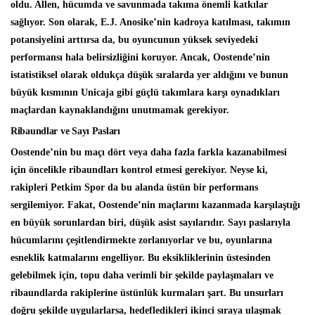
oldu. Allen, hücumda ve savunmada takıma önemli katkılar
sağlıyor. Son olarak, E.J. Anosike’nin kadroya katılması, takımın
potansiyelini arttırsa da, bu oyuncunun yüksek seviyedeki
performansı hala belirsizliğini koruyor. Ancak, Oostende’nin
istatistiksel olarak oldukça düşük sıralarda yer aldığını ve bunun
büyük kısmının Unicaja gibi güçlü takımlara karşı oynadıkları
maçlardan kaynaklandığını unutmamak gerekiyor.
Ribaundlar ve Sayı Pasları
Oostende’nin bu maçı dört veya daha fazla farkla kazanabilmesi
için öncelikle ribaundları kontrol etmesi gerekiyor. Neyse ki,
rakipleri Petkim Spor da bu alanda üstün bir performans
sergilemiyor. Fakat, Oostende’nin maçlarını kazanmada karşılaştığı
en büyük sorunlardan biri, düşük asist sayılarıdır. Sayı paslarıyla
hücumlarını çeşitlendirmekte zorlanıyorlar ve bu, oyunlarına
esneklik katmalarını engelliyor. Bu eksikliklerinin üstesinden
gelebilmek için, topu daha verimli bir şekilde paylaşmaları ve
ribaundlarda rakiplerine üstünlük kurmaları şart. Bu unsurları
doğru şekilde uygularlarsa, hedefledikleri ikinci sıraya ulaşmak