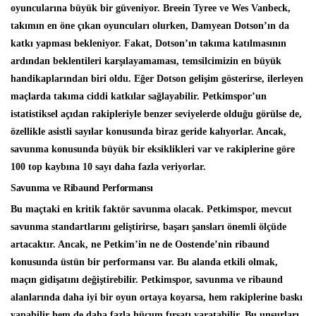
oyuncularına büyük bir güveniyor. Breein Tyree ve Wes Vanbeck,
takımın en öne çıkan oyuncuları olurken, Damyean Dotson’ın da
katkı yapması bekleniyor. Fakat, Dotson’ın takıma katılmasının
ardından beklentileri karşılayamaması, temsilcimizin en büyük
handikaplarından biri oldu. Eğer Dotson gelişim gösterirse, ilerleyen
maçlarda takıma ciddi katkılar sağlayabilir. Petkimspor’un
istatistiksel açıdan rakipleriyle benzer seviyelerde olduğu görülse de,
özellikle asistli sayılar konusunda biraz geride kalıyorlar. Ancak,
savunma konusunda büyük bir eksiklikleri var ve rakiplerine göre
100 top kaybına 10 sayı daha fazla veriyorlar.
Savunma ve Ribaund Performansı
Bu maçtaki en kritik faktör savunma olacak. Petkimspor, mevcut
savunma standartlarını geliştirirse, başarı şansları önemli ölçüde
artacaktır. Ancak, ne Petkim’in ne de Oostende’nin ribaund
konusunda üstün bir performansı var. Bu alanda etkili olmak,
maçın gidişatını değiştirebilir. Petkimspor, savunma ve ribaund
alanlarında daha iyi bir oyun ortaya koyarsa, hem rakiplerine baskı
yapabilir hem de daha fazla hücum fırsatı yaratabilir. Bu unsurları