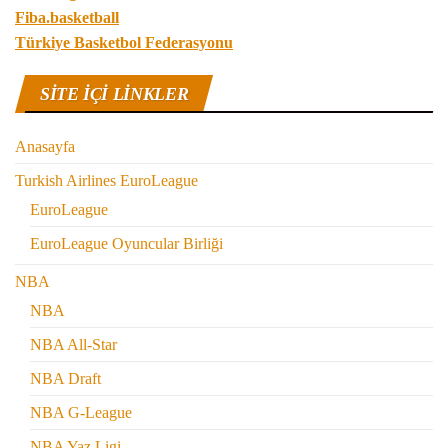
Fiba.basketball
Türkiye Basketbol Federasyonu
SITE IÇI LINKLER
Anasayfa
Turkish Airlines EuroLeague
EuroLeague
EuroLeague Oyuncular Birliği
NBA
NBA
NBA All-Star
NBA Draft
NBA G-League
NBA Yaz Ligi