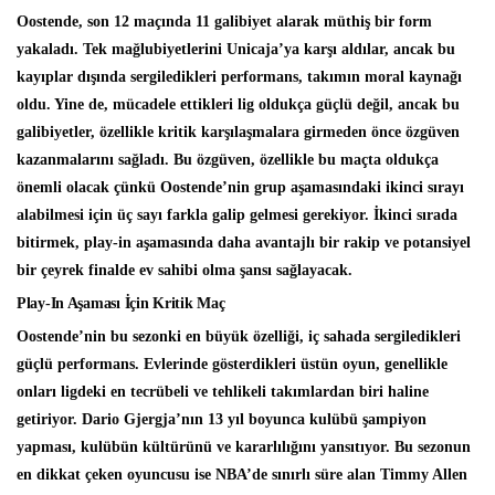
Oostende, son 12 maçında 11 galibiyet alarak müthiş bir form
yakaladı. Tek mağlubiyetlerini Unicaja’ya karşı aldılar, ancak bu
kayıplar dışında sergiledikleri performans, takımın moral kaynağı
oldu. Yine de, mücadele ettikleri lig oldukça güçlü değil, ancak bu
galibiyetler, özellikle kritik karşılaşmalara girmeden önce özgüven
kazanmalarını sağladı. Bu özgüven, özellikle bu maçta oldukça
önemli olacak çünkü Oostende’nin grup aşamasındaki ikinci sırayı
alabilmesi için üç sayı farkla galip gelmesi gerekiyor. İkinci sırada
bitirmek, play-in aşamasında daha avantajlı bir rakip ve potansiyel
bir çeyrek finalde ev sahibi olma şansı sağlayacak.
Play-In Aşaması İçin Kritik Maç
Oostende’nin bu sezonki en büyük özelliği, iç sahada sergiledikleri
güçlü performans. Evlerinde gösterdikleri üstün oyun, genellikle
onları ligdeki en tecrübeli ve tehlikeli takımlardan biri haline
getiriyor. Dario Gjergja’nın 13 yıl boyunca kulübü şampiyon
yapması, kulübün kültürünü ve kararlılığını yansıtıyor. Bu sezonun
en dikkat çeken oyuncusu ise NBA’de sınırlı süre alan Timmy Allen