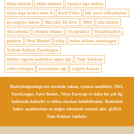
iddaa tahmin
iddaa tahmini
ispanya liga endesa
italya lega basket serie A
Kızıl Yıldız
ldlc asvel villeurbanne
los angeles lakers
Maccabi Tel Aviv
NBA
nba tahmin
nba tahmini
olimpia milano
olympiakos
Panathinaikos
partizan
Real Madrid
tofaş
turkis airlines euroleague
Turkish Airlines Euroleague
türkiye sigorta basketbol süper ligi
Türk Telekom
virtus bologna
yunanistan ligi
zalgiris kaunas
Basketbolgunlugu.net sitesinde takım, oyuncu analizleri, NBA,
EuroLeague, Euro Basket, 7days Eurocup ve daha bir çok lig
hakkında haberler ve iddaa tüyoları bulabilirsiniz. Basketbol
haber analizlerinin en doğru adresinde yerinizi alın. @2024
Tüm Hakları Saklıdır.