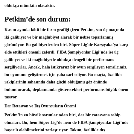
oldukça mümkün olacaktır.
Petkim’de son durum:
Kasım ayında kötü bir form grafiği çizen Petkim, son üç maçında
iki galibiyet ve bir mağlubiyet alarak bir nebze toparlanmış
görünüyor. Bu galibiyetlerden biri, Süper Lig’de Karşıyaka’ya karşı
elde ettikleri önemli zaferdi. FIBA Şampiyonlar Ligi’nde ise üç
galibiyet ve iki mağlubiyetle oldukça dengeli bir performans
sergiliyorlar. Ancak, hala istikrarsız bir oyun sergileyen temsilcimiz,
bu oyununu geliştirmek için çaba sarf ediyor. Bu maçta, özellikle
rakiplerinin sahasında daha güçlü olduğunu göz önünde
bulundurarak, deplasmanda gösterecekleri performans büyük önem
taşıyor.
Dar Rotasyon ve Dış Oyuncuların Önemi
Petkim’in en büyük sorunlarından biri, dar bir rotasyona sahip
olmaları. Bu, hem Süper Lig’de hem de FIBA Şampiyonlar Ligi’nde
başarılı olabilmelerini zorlaştırıyor. Takım, özellikle dış