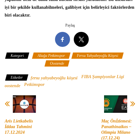
iyi bir şekilde kullanabilmeleri, galibiyet için belirleyici faktörlerden
biri olacaktır.
Paylaş
Kategori
Aliağa Petkimspor
Fersu Yahyabeyoğlu Köşesi
FIBA Şampiyonlar ligi
Oostende
FIBA Şampiyonlar Ligi
Etiketler
fersu yahyabeyoğlu köşesi
Petkimspor
oostende
Aris Lietkabelis
Maç Önİzlemesi:
İddaa Tahmini
Panathinaikos –
17.12.2024
Olimpia Milano
(17.12.24)