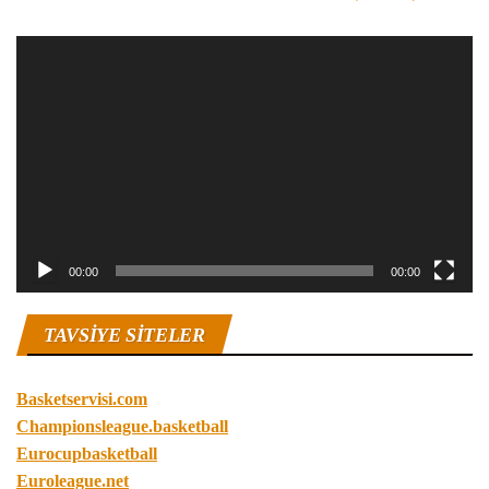
Video
oynatıcı
00:00
00:00
TAVSIYE SITELER
Basketservisi.com
Championsleague.basketball
Eurocupbasketball
Euroleague.net