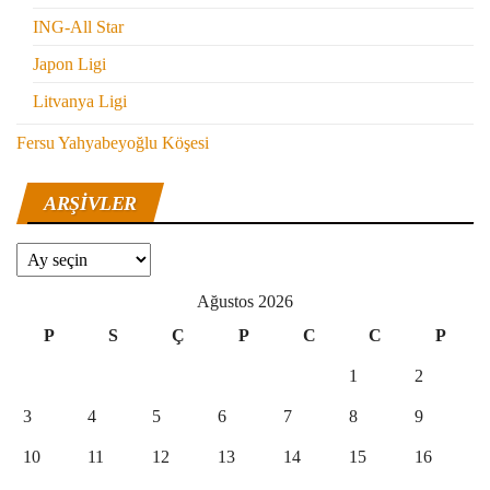
ING-All Star
Japon Ligi
Litvanya Ligi
Fersu Yahyabeyoğlu Köşesi
ARŞIVLER
Arşivler
Ağustos 2026
P
S
Ç
P
C
C
P
1
2
3
4
5
6
7
8
9
10
11
12
13
14
15
16