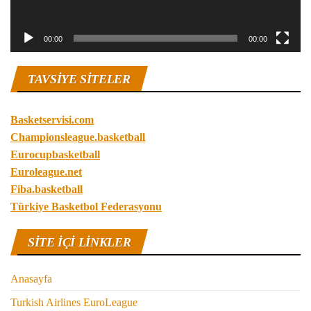
00:00
00:00
TAVSIYE SITELER
Basketservisi.com
Championsleague.basketball
Eurocupbasketball
Euroleague.net
Fiba.basketball
Türkiye Basketbol Federasyonu
SITE IÇI LINKLER
Anasayfa
Turkish Airlines EuroLeague