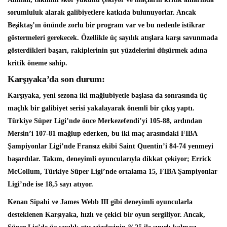
sorumluluk alarak galibiyetlere katkıda bulunuyorlar. Ancak
Beşiktaş’ın önünde zorlu bir program var ve bu nedenle istikrar
göstermeleri gerekecek. Özellikle üç sayılık atışlara karşı savunmada
gösterdikleri başarı, rakiplerinin şut yüzdelerini düşürmek adına
kritik öneme sahip.
Karşıyaka’da son durum:
Karşıyaka, yeni sezona iki mağlubiyetle başlasa da sonrasında üç
maçlık bir galibiyet serisi yakalayarak önemli bir çıkış yaptı.
Türkiye Süper Ligi’nde önce Merkezefendi’yi 105-88, ardından
Mersin’i 107-81 mağlup ederken, bu iki maç arasındaki FIBA
Şampiyonlar Ligi’nde Fransız ekibi Saint Quentin’i 84-74 yenmeyi
başardılar. Takım, deneyimli oyuncularıyla dikkat çekiyor; Errick
McCollum, Türkiye Süper Ligi’nde ortalama 15, FIBA Şampiyonlar
Ligi’nde ise 18,5 sayı atıyor.
Kenan Sipahi ve James Webb III gibi deneyimli oyuncularla
desteklenen Karşıyaka, hızlı ve çekici bir oyun sergiliyor. Ancak,