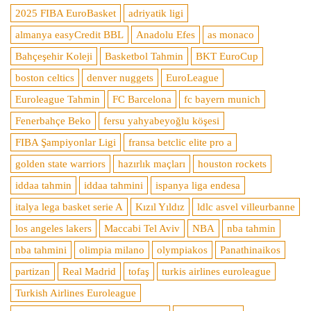
2025 FIBA EuroBasket
adriyatik ligi
almanya easyCredit BBL
Anadolu Efes
as monaco
Bahçeşehir Koleji
Basketbol Tahmin
BKT EuroCup
boston celtics
denver nuggets
EuroLeague
Euroleague Tahmin
FC Barcelona
fc bayern munich
Fenerbahçe Beko
fersu yahyabeyoğlu köşesi
FIBA Şampiyonlar Ligi
fransa betclic elite pro a
golden state warriors
hazırlık maçları
houston rockets
iddaa tahmin
iddaa tahmini
ispanya liga endesa
italya lega basket serie A
Kızıl Yıldız
ldlc asvel villeurbanne
los angeles lakers
Maccabi Tel Aviv
NBA
nba tahmin
nba tahmini
olimpia milano
olympiakos
Panathinaikos
partizan
Real Madrid
tofaş
turkis airlines euroleague
Turkish Airlines Euroleague