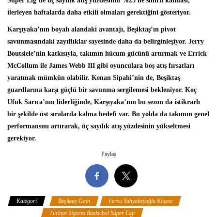
Süper Lig’de üç sayılık atış yüzdesinin %25 ile sınırlı kalması,
ilerleyen haftalarda daha etkili olmaları gerektiğini gösteriyor.
Karşıyaka’nın boyalı alandaki avantajı, Beşiktaş’ın pivot
savunmasındaki zayıflıklar sayesinde daha da belirginleşiyor. Jerry
Boutsiele’nin katkısıyla, takımın hücum gücünü artırmak ve Errick
McCollum ile James Webb III gibi oyunculara boş atış fırsatları
yaratmak mümkün olabilir. Kenan Sipahi’nin de, Beşiktaş
guardlarına karşı güçlü bir savunma sergilemesi bekleniyor. Koç
Ufuk Sarıca’nın liderliğinde, Karşıyaka’nın bu sezon da istikrarlı
bir şekilde üst sıralarda kalma hedefi var. Bu yolda da takımın genel
performansını artırarak, üç sayılık atış yüzdesinin yükseltmesi
gerekiyor.
Paylaş
Kategori
Beşiktaş Gain
Fersu Yahyabeyoğlu Köşesi
Karşıyaka
Türkiye Sigorta Basketbol Süper Ligi