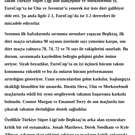
takım Türkiye Süper Ligi’nde Bahçeşehir ve Merkezefendi’yi,
EuroCup’ta ise Ulm ve Joventut’u yenerek üst üste dört galibiyet
elde etti. Şu anda ligde 2-1, EuroCup’da ise 3-2 dereceleri ile
mücadele ediyorlar.
Sezonun ilk haftalarında savunma sorunları yaşayan Beşiktaş, ilk
dört maçta ortalama 90 sayının üzerinde sayı yemesine karşın, son
dört maçta yalnızca 78, 74, 72 ve 76 sayı ile rakiplerini sınırladı. Bu
durum, savunmada kaydedilen belirgin gelişimi gözler önüne
seriyor. Siyah beyazlılar, EuroCup’ta en iyi üçüncü hücum takım
konumuna yükseldi ve bu da onların hücum performansını
artırdığını gösteriyor. Uzun oyunculardan gelen katkılar, başlangıçta
eksikliği hissedilen bir unsurdu. Dustin Sleva, Ulm ve Merkezefendi
maçlarında etkili bir oyun sergileyerek takımın başarısına katkıda
bulundu. Connor Morgan ve Emanuel Terry de son maçlarda öne
çıkarak takımın derinliğine destek sağladılar.
Özellikle Türkiye Süper Ligi’nde Beşiktaş’ın arka alan oyuncuları
kritik bir rol oynamakta. Jonah Matthews, Derek Needham ve Kyle
Allman, takımın skor yükünü çekiyor ve maçların kritik anlarında