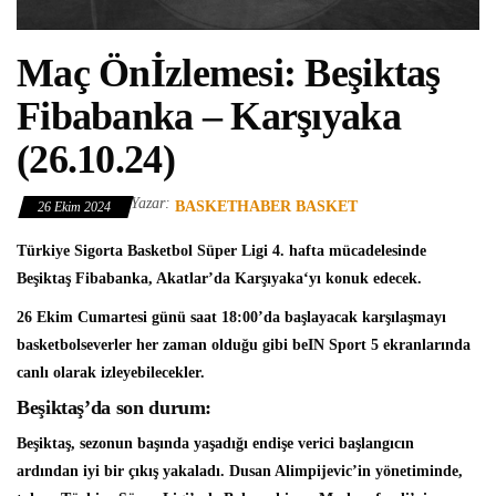
Maç Önİzlemesi: Beşiktaş
Fibabanka – Karşıyaka
(26.10.24)
Yazar:
BASKETHABER BASKET
26 Ekim 2024
Türkiye Sigorta Basketbol Süper Ligi
4. hafta mücadelesinde
Beşiktaş Fibabanka
, Akatlar’da
Karşıyaka
‘yı konuk edecek.
26 Ekim Cumartesi günü saat 18:00’da başlayacak karşılaşmayı
basketbolseverler her zaman olduğu gibi beIN Sport 5 ekranlarında
canlı olarak izleyebilecekler.
Beşiktaş’da son durum:
Beşiktaş, sezonun başında yaşadığı endişe verici başlangıcın
ardından iyi bir çıkış yakaladı. Dusan Alimpijevic’in yönetiminde,