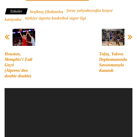
fersu yahyabeyoğlu köşesi
Etiketler
beşiktaş fibabanka
türkiye sigorta basketbol süper ligi
karşıyaka
Houston,
Tofaş, Yalova
Memphis’i Ezdi
Deplasmanında
Geçti
Savunmasıyla
(Alperen’den
Kazandı
double-double)
Video
oynatıcı