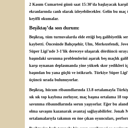
2 Kasım Cumartesi günü saat 15:30’da başlayacak karşıl
ekranlarında canlı olarak izleyebilecekler. Gelin bu maç
keyifli okumalar.
Beşiktaş’da son durum:
Beşiktaş, tüm turnuvalarda elde ettiği beş galibiyetlik s
kaybetti. Öncesinde Bahçeşehir, Ulm, Merkezefendi, Joven
Süper Ligi’nde 3-1’lik dereceye ulaşarak dördüncü sıraya
başındaki savunma problemlerini aşarak beş maçlık galibiy
karşı oynanan deplasmanda yine yüksek skor yedikleri içi
başından bu yana güçlü ve istikrarlı. Türkiye Süper Li
üçüncü sırada bulunuyorlar.
Beşiktaş, hücum ribaundlarında 13.8 ortalamayla Türkiye
sık sık top kaybına zorluyor, maç başına ortalama 18 to
savunma ribaundlarında sorun yaşıyorlar. Eğer bu alanda
olma savaşını kazanarak avantaj sağlayabilirler. Jonah M
ortalamalarıyla takımın en öne çıkan oyuncuları, perfor