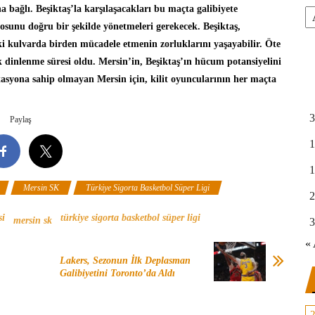
bağlı. Beşiktaş’la karşılaşacakları bu maçta galibiyete
Ar
osunu doğru bir şekilde yönetmeleri gerekecek. Beşiktaş,
 kulvarda birden mücadele etmenin zorluklarını yaşayabilir. Öte
 dinlenme süresi oldu. Mersin’in, Beşiktaş’ın hücum potansiyelini
otasyona sahip olmayan Mersin için, kilit oyuncularının her maçta
3
Paylaş
1
1
Mersin SK
Türkiye Sigorta Basketbol Süper Ligi
2
si
türkiye sigorta basketbol süper ligi
mersin sk
3
« 
Lakers, Sezonun İlk Deplasman
Galibiyetini Toronto’da Aldı