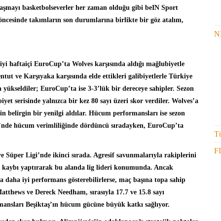
aşmayı basketbolseverler her zaman olduğu gibi beIN Sport
 öncesinde takımların son durumlarına birlikte bir göz atalım,
N
eriyi haftaiçi EuroCup’ta Wolves karşısında aldığı mağlubiyetle
tut ve Karşıyaka karşısında elde ettikleri galibiyetlerle Türkiye
 yükseldiler; EuroCup’ta ise 3-3’lük bir dereceye sahipler. Sezon
et serisinde yalnızca bir kez 80 sayı üzeri skor verdiler. Wolves’a
n belirgin bir yenilgi aldılar. Hücum performansları ise sezon
gi’nde hücum verimliliğinde dördüncü sıradayken, EuroCup’ta
Tü
F
 Süper Ligi’nde ikinci sırada. Agresif savunmalarıyla rakiplerini
p kaybı yaptırarak bu alanda lig lideri konumunda. Ancak
 daha iyi performans gösterebilirlerse, maç başına topa sahip
atthews ve Dereck Needham, sırasıyla 17.7 ve 15.8 sayı
mansları Beşiktaş’ın hücum gücüne büyük katkı sağlıyor.