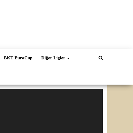
BKT EuroCup
Diğer Ligler
ideo
natıcı