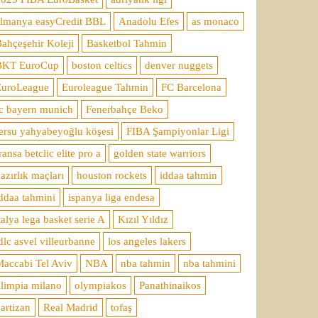
almanya easyCredit BBL
Anadolu Efes
as monaco
ahçeşehir Koleji
Basketbol Tahmin
BKT EuroCup
boston celtics
denver nuggets
EuroLeague
Euroleague Tahmin
FC Barcelona
c bayern munich
Fenerbahçe Beko
ersu yahyabeyoğlu köşesi
FIBA Şampiyonlar Ligi
ransa betclic elite pro a
golden state warriors
azırlık maçları
houston rockets
iddaa tahmin
ddaa tahmini
ispanya liga endesa
talya lega basket serie A
Kızıl Yıldız
dlc asvel villeurbanne
los angeles lakers
accabi Tel Aviv
NBA
nba tahmin
nba tahmini
limpia milano
olympiakos
Panathinaikos
artizan
Real Madrid
tofaş