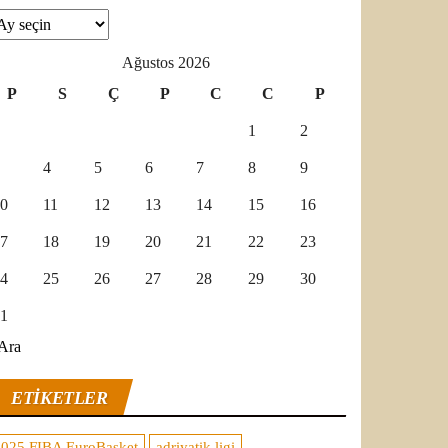
şivler
Ağustos 2026
P
S
Ç
P
C
C
P
1
2
4
5
6
7
8
9
0
11
12
13
14
15
16
7
18
19
20
21
22
23
4
25
26
27
28
29
30
1
Ara
ETIKETLER
2025 FIBA EuroBasket
adriyatik ligi