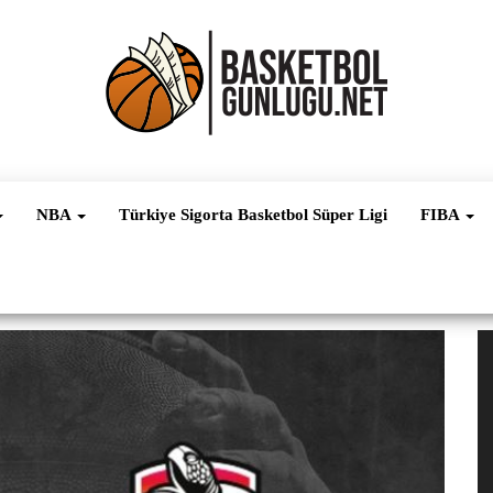
Basketbol
NBA, FIBA,
EuroLeague,
Haber
Süper Lig ve
NBA
Türkiye Sigorta Basketbol Süper Ligi
FIBA
Dünya
Ligleri
V
oy