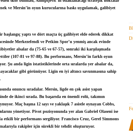
treden skor bulması, Alimpijevic’in odaklanacağı stratejik noktalar
tmek ve Mersin’in oyun kurucularına baskı uygulamak, galibiyet
B
r başlangıç yaptı ve dört maçta üç galibiyet elde ederek dikkat
Di
öncesinde Merkezefendi ve Petkim Spor’u yenmiş ancak evinde
biyetler alsalar da (75-65 ve 67-57), sonraki iki karşılaşmada
ttiler (107-81 ve 97-88). Bu performans, Mersin’in farklı oyun
r. Şu anda ligin istatistiklerinde orta sıralarda yer alsalar da,
acaklar gibi görünüyor. Ligin en iyi altıncı savunmasına sahip
.
ında onuncu sıradalar. Mersin, ligde en çok asist yapan
sinde de ikinci sırada. Bu başarıda en önemli rolü, takımın
oynuyor. Maç başına 12 sayı ve yaklaşık 7 asistle oynayan Cobbs,
F
arını yönetiyor. Pivot pozisyonunda yer alan Gabriel Olaseni ise
da etkili bir performans sergiliyor. Francisco Cruz, Gerel Simmons
malarıyla rakipler için sürekli bir tehdit oluşturuyor.