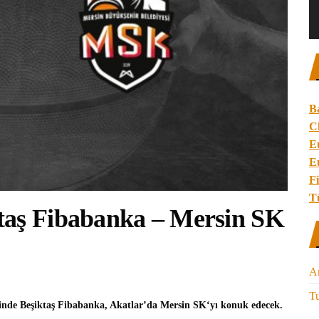
B
C
E
E
Fi
T
taş Fibabanka – Mersin SK
A
Tu
inde
Beşiktaş Fibabanka
, Akatlar’da
Mersin SK
‘yı konuk edecek.