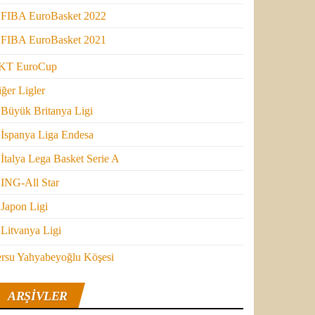
FIBA EuroBasket 2022
FIBA EuroBasket 2021
KT EuroCup
ğer Ligler
Büyük Britanya Ligi
İspanya Liga Endesa
İtalya Lega Basket Serie A
ING-All Star
Japon Ligi
Litvanya Ligi
ersu Yahyabeyoğlu Köşesi
ARŞIVLER