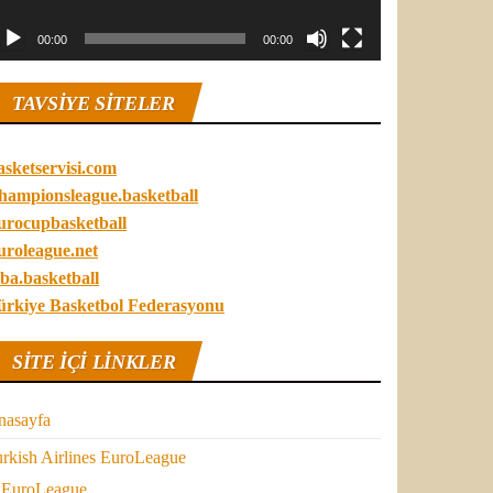
00:00
00:00
TAVSIYE SITELER
asketservisi.com
hampionsleague.basketball
urocupbasketball
uroleague.net
ba.basketball
ürkiye Basketbol Federasyonu
SITE IÇI LINKLER
nasayfa
rkish Airlines EuroLeague
EuroLeague