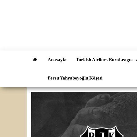
İçeriğe
atla
Anasayfa
Turkish Airlines EuroLeague
Fersu Yahyabeyoğlu Köşesi