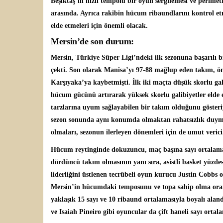
Beşiktaş’ın hızlı tempolu bir oyun sergilemesi ve perime
arasında. Ayrıca rakibin hücum ribaundlarını kontrol e
elde etmeleri için önemli olacak.
Mersin’de son durum:
Mersin, Türkiye Süper Ligi’ndeki ilk sezonuna başarılı bi
çekti. Son olarak Manisa’yı 97-88 mağlup eden takım, 
Karşıyaka’ya kaybetmişti. İlk iki maçta düşük skorlu gali
hücum gücünü artırarak yüksek skorlu galibiyetler elde e
tarzlarına uyum sağlayabilen bir takım olduğunu gösteriyo
sezon sonunda aynı konumda olmaktan rahatsızlık duymay
olmaları, sezonun ilerleyen dönemleri için de umut verici
Hücum reytinginde dokuzuncu, maç başına sayı ortalamas
dördüncü takım olmasının yanı sıra, asistli basket yüzde
liderliğini üstlenen tecrübeli oyun kurucu Justin Cobbs 
Mersin’in hücumdaki temposunu ve topa sahip olma oranl
yaklaşık 15 sayı ve 10 ribaund ortalamasıyla boyalı alan
ve Isaiah Pineiro gibi oyuncular da çift haneli sayı ortala