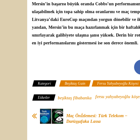
Mersin’in başarısı büyük oranda Cobbs’un performansına 
ulaşabilmek için topa sahip olma oranlarını ve maç temp
Litvanya’daki EuroCup maçından yorgun dönebilir ve iki
yandan, Mersin’in bu maça hazırlanmak için bir haftalık
sınırlayarak galibiyete ulaşma şansı yüksek. Derin bir r
en iyi performanslarını göstermesi ise son derece önemli.
Kategori
Beşiktaş Gain
Fersu Yahyabeyoğlu Köşesi
fersu yahyabeyoğlu köşe
Etiketler
beşiktaş fibabanka
Maç Önİzlemesi: Türk Telekom –
Darüşşafaka Lassa