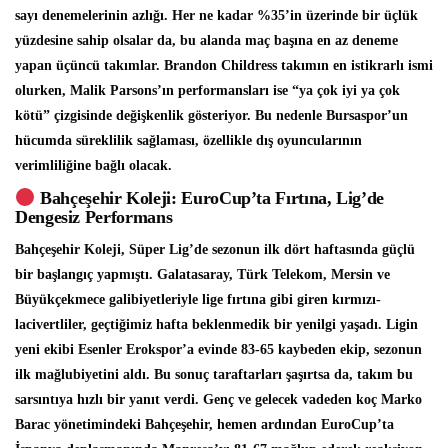
sayı denemelerinin azlığı. Her ne kadar %35’in üzerinde bir üçlük
yüzdesine sahip olsalar da, bu alanda maç başına en az deneme
yapan üçüncü takımlar. Brandon Childress takımın en istikrarlı ismi
olurken, Malik Parsons’ın performansları ise “ya çok iyi ya çok
kötü” çizgisinde değişkenlik gösteriyor. Bu nedenle Bursaspor’un
hücumda süreklilik sağlaması, özellikle dış oyuncularının
verimliliğine bağlı olacak.
Bahçeşehir Koleji: EuroCup’ta Fırtına, Lig’de
Dengesiz Performans
Bahçeşehir Koleji, Süper Lig’de sezonun ilk dört haftasında güçlü
bir başlangıç yapmıştı. Galatasaray, Türk Telekom, Mersin ve
Büyükçekmece galibiyetleriyle lige fırtına gibi giren kırmızı-
lacivertliler, geçtiğimiz hafta beklenmedik bir yenilgi yaşadı. Ligin
yeni ekibi Esenler Erokspor’a evinde 83-65 kaybeden ekip, sezonun
ilk mağlubiyetini aldı. Bu sonuç taraftarları şaşırtsa da, takım bu
sarsıntıya hızlı bir yanıt verdi. Genç ve gelecek vadeden koç Marko
Barac yönetimindeki Bahçeşehir, hemen ardından EuroCup’ta