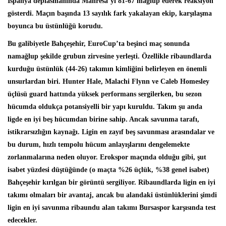
İspanya deplasmanında Manresa’yı 81-67 mağlup ederek reaksiyon
gösterdi. Maçın başında 13 sayılık fark yakalayan ekip, karşılaşma
boyunca bu üstünlüğü korudu.
Bu galibiyetle Bahçeşehir, EuroCup’ta beşinci maç sonunda
namağlup şekilde grubun zirvesine yerleşti. Özellikle ribaundlarda
kurduğu üstünlük (44-26) takımın kimliğini belirleyen en önemli
unsurlardan biri. Hunter Hale, Malachi Flynn ve Caleb Homesley
üçlüsü guard hattında yüksek performans sergilerken, bu sezon
hücumda oldukça potansiyelli bir yapı kuruldu. Takım şu anda
ligde en iyi beş hücumdan birine sahip. Ancak savunma tarafı,
istikrarsızlığın kaynağı. Ligin en zayıf beş savunması arasındalar ve
bu durum, hızlı tempolu hücum anlayışlarını dengelemekte
zorlanmalarına neden oluyor. Erokspor maçında olduğu gibi, şut
isabet yüzdesi düştüğünde (o maçta %26 üçlük, %38 genel isabet)
Bahçeşehir kırılgan bir görüntü sergiliyor. Ribaundlarda ligin en iyi
takımı olmaları bir avantaj, ancak bu alandaki üstünlüklerini şimdi
ligin en iyi savunma ribaundu alan takımı Bursaspor karşısında test
edecekler.