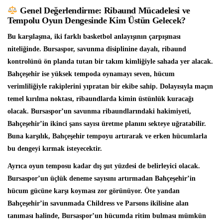
Genel Değerlendirme: Ribaund Mücadelesi ve
Tempolu Oyun Dengesinde Kim Üstün Gelecek?
Bu karşılaşma, iki farklı basketbol anlayışının çarpışması
niteliğinde. Bursaspor, savunma disiplinine dayalı, ribaund
kontrolünü ön planda tutan bir takım kimliğiyle sahada yer alacak.
Bahçeşehir ise yüksek tempoda oynamayı seven, hücum
verimliliğiyle rakiplerini yıpratan bir ekibe sahip. Dolayısıyla maçın
temel kırılma noktası, ribaundlarda kimin üstünlük kuracağı
olacak. Bursaspor’un savunma ribaundlarındaki hakimiyeti,
Bahçeşehir’in ikinci şans sayısı üretme planını sekteye uğratabilir.
Buna karşılık, Bahçeşehir tempoyu artırarak ve erken hücumlarla
bu dengeyi kırmak isteyecektir.
Ayrıca oyun temposu kadar dış şut yüzdesi de belirleyici olacak.
Bursaspor’un üçlük deneme sayısını artırmadan Bahçeşehir’in
hücum gücüne karşı koyması zor görünüyor. Öte yandan
Bahçeşehir’in savunmada Childress ve Parsons ikilisine alan
tanıması halinde, Bursaspor’un hücumda ritim bulması mümkün