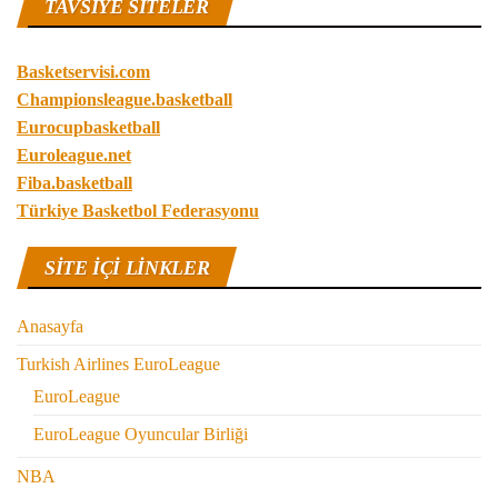
TAVSIYE SITELER
Basketservisi.com
Championsleague.basketball
Eurocupbasketball
Euroleague.net
Fiba.basketball
Türkiye Basketbol Federasyonu
SITE IÇI LINKLER
Anasayfa
Turkish Airlines EuroLeague
EuroLeague
EuroLeague Oyuncular Birliği
NBA