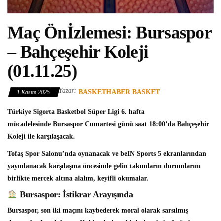
Maç Önİzlemesi: Bursaspor
– Bahçeşehir Koleji
(01.11.25)
Yazar:
BASKETHABER BASKET
1 Kasım 2025
Türkiye Sigorta Basketbol Süper Ligi
6. hafta
mücadelesinde
Bursaspor
Cumartesi günü saat 18:00’da
Bahçeşehir
Koleji
ile karşılaşacak.
Tofaş Spor Salonu’nda oynanacak ve beIN Sports 5 ekranlarından
yayınlanacak karşılaşma öncesinde gelin takımların durumlarını
birlikte mercek altına alalım, keyifli okumalar.
Bursaspor: İstikrar Arayışında
Bursaspor, son iki maçını kaybederek moral olarak sarsılmış