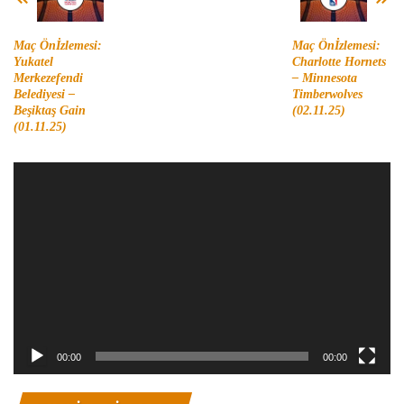
Maç Önİzlemesi:
Maç Önİzlemesi:
Yukatel
Charlotte Hornets
Merkezefendi
– Minnesota
Belediyesi –
Timberwolves
Beşiktaş Gain
(02.11.25)
(01.11.25)
Video
oynatıcı
00:00
00:00