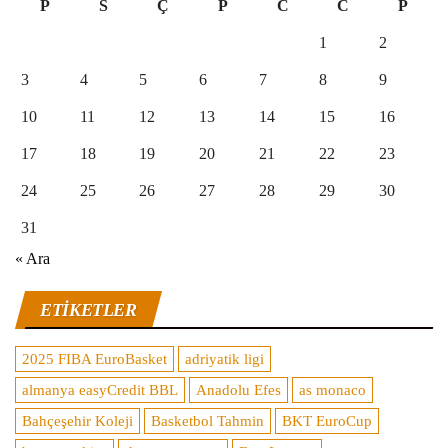
P
S
Ç
P
C
C
P
1
2
3
4
5
6
7
8
9
10
11
12
13
14
15
16
17
18
19
20
21
22
23
24
25
26
27
28
29
30
31
« Ara
ETIKETLER
2025 FIBA EuroBasket
adriyatik ligi
almanya easyCredit BBL
Anadolu Efes
as monaco
Bahçeşehir Koleji
Basketbol Tahmin
BKT EuroCup