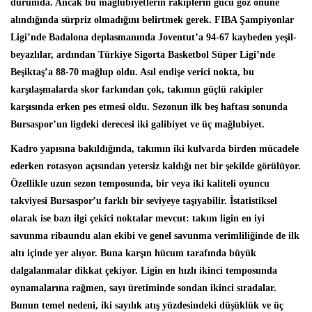
durumda. Ancak bu mağlubiyetlerin rakiplerin gücü göz önüne
alındığında sürpriz olmadığını belirtmek gerek. FIBA Şampiyonlar
Ligi’nde Badalona deplasmanında Joventut’a 94-67 kaybeden yeşil-
beyazlılar, ardından Türkiye Sigorta Basketbol Süper Ligi’nde
Beşiktaş’a 88-70 mağlup oldu. Asıl endişe verici nokta, bu
karşılaşmalarda skor farkından çok, takımın güçlü rakipler
karşısında erken pes etmesi oldu. Sezonun ilk beş haftası sonunda
Bursaspor’un ligdeki derecesi iki galibiyet ve üç mağlubiyet.
Kadro yapısına bakıldığında, takımın iki kulvarda birden mücadele
ederken rotasyon açısından yetersiz kaldığı net bir şekilde görülüyor.
Özellikle uzun sezon temposunda, bir veya iki kaliteli oyuncu
takviyesi Bursaspor’u farklı bir seviyeye taşıyabilir. İstatistiksel
olarak ise bazı ilgi çekici noktalar mevcut: takım ligin en iyi
savunma ribaundu alan ekibi ve genel savunma verimliliğinde de ilk
altı içinde yer alıyor. Buna karşın hücum tarafında büyük
dalgalanmalar dikkat çekiyor. Ligin en hızlı ikinci temposunda
oynamalarına rağmen, sayı üretiminde sondan ikinci sıradalar.
Bunun temel nedeni, iki sayılık atış yüzdesindeki düşüklük ve üç