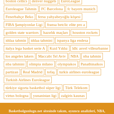
boston celtics
denver nuggets
EuroLeague
Euroleague Tahmin
FC Barcelona
fc bayern munich
Fenerbahçe Beko
fersu yahyabeyoğlu köşesi
FIBA Şampiyonlar Ligi
fransa betclic elite pro a
golden state warriors
hazırlık maçları
houston rockets
iddaa tahmin
iddaa tahmini
ispanya liga endesa
italya lega basket serie A
Kızıl Yıldız
ldlc asvel villeurbanne
los angeles lakers
Maccabi Tel Aviv
NBA
nba tahmin
nba tahmini
olimpia milano
olympiakos
Panathinaikos
partizan
Real Madrid
tofaş
turkis airlines euroleague
Turkish Airlines Euroleague
türkiye sigorta basketbol süper ligi
Türk Telekom
virtus bologna
yunanistan ligi
zalgiris kaunas
Basketbolgunlugu.net sitesinde takım, oyuncu analizleri, NBA,