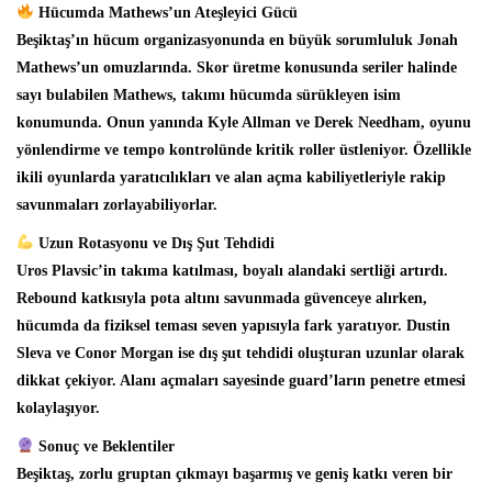
Hücumda Mathews’un Ateşleyici Gücü
Beşiktaş’ın hücum organizasyonunda en büyük sorumluluk Jonah
Mathews’un omuzlarında. Skor üretme konusunda seriler halinde
sayı bulabilen Mathews, takımı hücumda sürükleyen isim
konumunda. Onun yanında Kyle Allman ve Derek Needham, oyunu
yönlendirme ve tempo kontrolünde kritik roller üstleniyor. Özellikle
ikili oyunlarda yaratıcılıkları ve alan açma kabiliyetleriyle rakip
savunmaları zorlayabiliyorlar.
Uzun Rotasyonu ve Dış Şut Tehdidi
Uros Plavsic’in takıma katılması, boyalı alandaki sertliği artırdı.
Rebound katkısıyla pota altını savunmada güvenceye alırken,
hücumda da fiziksel teması seven yapısıyla fark yaratıyor. Dustin
Sleva ve Conor Morgan ise dış şut tehdidi oluşturan uzunlar olarak
dikkat çekiyor. Alanı açmaları sayesinde guard’ların penetre etmesi
kolaylaşıyor.
Sonuç ve Beklentiler
Beşiktaş, zorlu gruptan çıkmayı başarmış ve geniş katkı veren bir