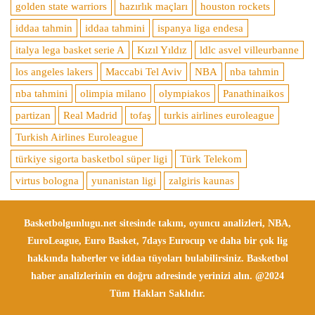
golden state warriors
hazırlık maçları
houston rockets
iddaa tahmin
iddaa tahmini
ispanya liga endesa
italya lega basket serie A
Kızıl Yıldız
ldlc asvel villeurbanne
los angeles lakers
Maccabi Tel Aviv
NBA
nba tahmin
nba tahmini
olimpia milano
olympiakos
Panathinaikos
partizan
Real Madrid
tofaş
turkis airlines euroleague
Turkish Airlines Euroleague
türkiye sigorta basketbol süper ligi
Türk Telekom
virtus bologna
yunanistan ligi
zalgiris kaunas
Basketbolgunlugu.net sitesinde takım, oyuncu analizleri, NBA,
EuroLeague, Euro Basket, 7days Eurocup ve daha bir çok lig
hakkında haberler ve iddaa tüyoları bulabilirsiniz. Basketbol
haber analizlerinin en doğru adresinde yerinizi alın. @2024
Tüm Hakları Saklıdır.