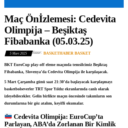
Maç Önİzlemesi: Cedevita
Olimpija – Beşiktaş
Fibabanka (05.03.25)
Yazar:
BASKETHABER BASKET
5 Mart 2025
BKT EuroCup
play-off eleme maçında temsilcimiz
Beşiktaş
Fibabanka
, Slovenya’da
Cedevita Olimpija
ile karşılaşacak.
5 Mart Çarşamba günü saat 21:30’da başlayacak karşılaşmayı
basketbolseverler TRT Spor Yıldız ekranlarında canlı olarak
izleyebilecekler. Gelin birlikte maçın öncesinde takımların son
durumlarına bir göz atalım, keyifli okumalar.
Cedevita Olimpija: EuroCup’ta
Parlayan, ABA’da Zorlanan Bir Kimlik