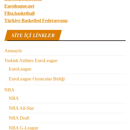
Euroleague.net
Fiba.basketball
Türkiye Basketbol Federasyonu
SITE IÇI LINKLER
Anasayfa
Turkish Airlines EuroLeague
EuroLeague
EuroLeague Oyuncular Birliği
NBA
NBA
NBA All-Star
NBA Draft
NBA G-League