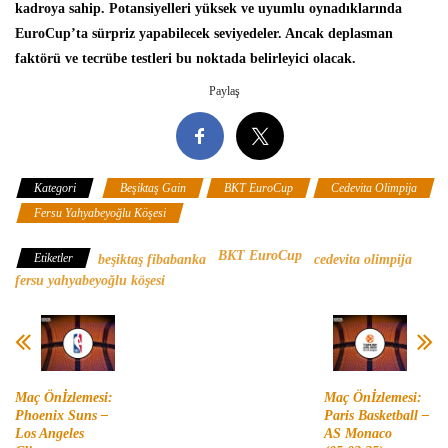
kadroya sahip. Potansiyelleri yüksek ve uyumlu oynadıklarında
EuroCup’ta sürpriz yapabilecek seviyedeler. Ancak deplasman
faktörü ve tecrübe testleri bu noktada belirleyici olacak.
Paylaş
Kategori
Beşiktaş Gain
BKT EuroCup
Cedevita Olimpija
Fersu Yahyabeyoğlu Köşesi
BKT EuroCup
Etiketler
beşiktaş fibabanka
cedevita olimpija
fersu yahyabeyoğlu köşesi
Maç Önİzlemesi:
Maç Önİzlemesi:
Phoenix Suns –
Paris Basketball –
Los Angeles
AS Monaco