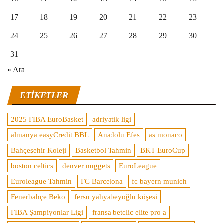
17
18
19
20
21
22
23
24
25
26
27
28
29
30
31
« Ara
ETIKETLER
2025 FIBA EuroBasket
adriyatik ligi
almanya easyCredit BBL
Anadolu Efes
as monaco
Bahçeşehir Koleji
Basketbol Tahmin
BKT EuroCup
boston celtics
denver nuggets
EuroLeague
Euroleague Tahmin
FC Barcelona
fc bayern munich
Fenerbahçe Beko
fersu yahyabeyoğlu köşesi
FIBA Şampiyonlar Ligi
fransa betclic elite pro a