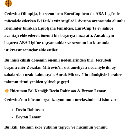
Cedevita Olimpija, bu sezon hem
EuroCup
hem de
ABA Ligi
‘nde
mücadele ederken
iki farklı yüz
sergiledi. Avrupa arenasında olumlu
izlenimler bırakan Ljubljana temsilcisi,
EuroCup’ta ev sahibi
avantajı
elde ederek önemli bir başarıya imza attı. Ancak aynı
başarıyı ABA Ligi’ne taşıyamadılar ve sezonun bu kısmında
istikrarsız sonuçlar
elde ettiler.
Bu inişli çıkışlı dönemin önemli nedenlerinden biri, tecrübeli
başantrenör
Zvezdan Mitrović’in sırt ameliyatı nedeniyle iki ay
sahalardan uzak kalmasıydı.
Ancak Mitrović’in dönüşüyle beraber
takımın ritmi yeniden yükselişe geçti.
Hücumun Bel Kemiği: Devin Robinson & Bryton Lemar
Cedevita’nın hücum organizasyonunun merkezinde iki isim var:
Devin Robinson
Bryton Lemar
Bu ikili, takımın skor yükünü taşıyor ve hücumun yönünü