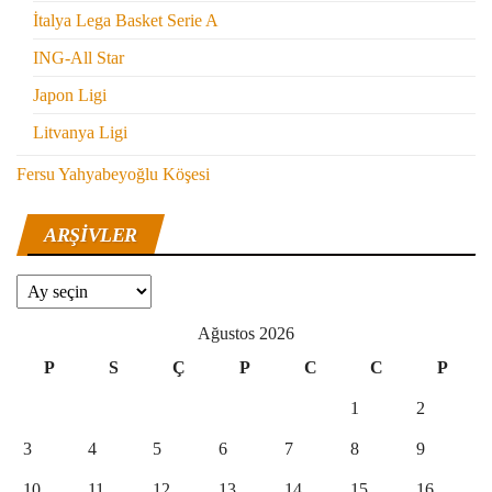
İtalya Lega Basket Serie A
ING-All Star
Japon Ligi
Litvanya Ligi
Fersu Yahyabeyoğlu Köşesi
ARŞIVLER
Arşivler
Ağustos 2026
P
S
Ç
P
C
C
P
1
2
3
4
5
6
7
8
9
10
11
12
13
14
15
16