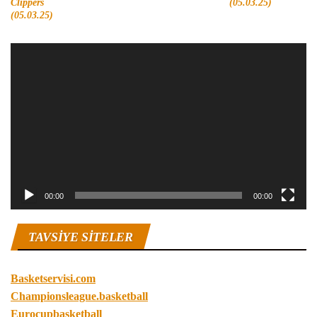
Clippers
(05.03.25)
(05.03.25)
Video
oynatıcı
00:00
00:00
TAVSIYE SITELER
Basketservisi.com
Championsleague.basketball
Eurocupbasketball