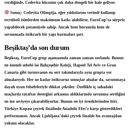
verdiğinde
, Cedevita hücumu çok daha dengeli bir hale geliyor.
Sonuç:
Cedevita Olimpija, eğer yıldızlarını verimli kullanıp
tecrübeli isimlerden maksimum katkı alabilirse, EuroCup’ta sürpriz
yapabilecek potansiyele sahip. Ancak hem hücumda hem de
savunmada
istikrarlı bir yapı kurmaları
şart.
Beşiktaş’da son durum
Beşiktaş, EuroCup grup aşamasında zaman zaman zorlandı. Bunun
en önemli sebebi ise Bahçeşehir Koleji, Hapoel Tel Aviv ve Gran
Canaria gibi turnuvanın en sert takımlarıyla aynı grupta yer
almalarıydı. Her ne kadar istikrarsız sonuçlar alsalar da, savunmaya
dayalı oyun felsefeleriyle dikkat çektiler. Özellikle iç sahadaki
maçlarda taraftar desteğini arkasına aldıklarında savunma sertliğini
en üst seviyeye çıkarabiliyorlar. Bunun en iyi örneklerinden biri,
Türkiye Kupası çeyrek finalinde Anadolu Efes’e karşı gösterdikleri
performanstı. Ancak Ljubljana’daki çeyrek finalde bu avantajdan
yoksun olacaklar.