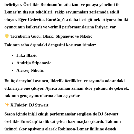
belirliyor. Özellikle Robinson’ın atletizmi ve potaya yönelimi ile
Lemar’ın dış şut tehditleri, rakip savunmaları zorlamada etkili
oluyor. Eğer Cedevita, EuroCup’ta daha ileri gitmek istiyorsa bu iki
oyuncunun
istikrarlı ve verimli
performanslarına ihtiyacı var.
Tecrübenin Gücü: Blazic, Stipanovic ve Nikolic
Takımın saha dışındaki dengesini koruyan isimler:
Jaka Blazic
Andrija Stipanovic
Aleksej Nikolic
Bu üç deneyimli oyuncu,
liderlik özellikleri
ve
soyunda odasındaki
etkileriyle
öne çıkıyor. Ayrıca zaman zaman skor yükünü de çekerek,
takımın genç oyuncularına alan açıyorlar.
X Faktör: DJ Stewart
Sezon içinde inişli çıkışlı performanslar sergilese de
DJ Stewart
,
özellikle EuroCup’ta dikkat çeken bazı maçlar çıkardı. Takımın
üçüncü skor opsiyonu olarak
Robinson-Lemar ikilisine destek