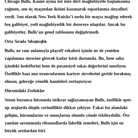
Chicago Bulls, Kasım ayına üst üste dört mağlubiyetle başlamasına
rağmen, son üç maçından ikisini kazanarak toparlanma sinyalleri
verdi. Son olarak New York Knicks’i zorlu bir maçta mağlup ederek
beş galibiyet, yedi mağlubiyetlik bir dereceye ulaştılar. Ancak bu
galibiyetler, Bulls’un genel tablosunu değiştirmedi.
Orta Sırada Sıkışmışlık
Bulls, ne tam anlamıyla playoff rekabeti içinde ne de yeniden
yapılanma sürecine girecek kadar kötü durumda. Bu, hem saha
içindeki hedeflerini hem de potansiyel takas değerlerini sınırlıyor.
Özellikle bazı ana oyuncularının kariyer zirvelerini geride bırakmış
olması, geleceğe yönelik hamleleri zorlaştırıyor.
Hücumdaki Zorluklar
Sezon boyunca hücumda istikrar sağlayamayan Bulls, özellikle spot-
up atışlarda düşük verimlilikle dikkat çekiyor. Fakat bu alandaki
gelişim, hücumlarını ve sonuçlarını olumlu yönde etkileyebilir. Öte
yandan savunmada ribaundlarda liderlik etmeleri, Bulls için en
büyük artılardan biri.