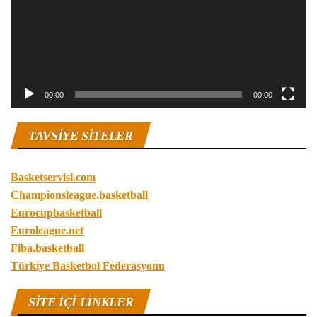
00:00
00:00
TAVSIYE SITELER
Basketservisi.com
Championsleague.basketball
Eurocupbasketball
Euroleague.net
Fiba.basketball
Türkiye Basketbol Federasyonu
SITE IÇI LINKLER