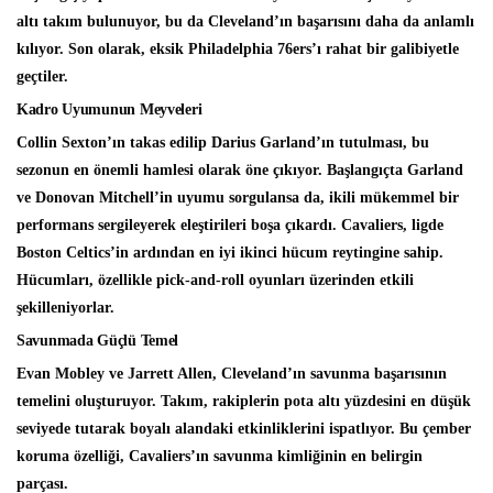
altı takım bulunuyor, bu da Cleveland’ın başarısını daha da anlamlı
kılıyor. Son olarak, eksik Philadelphia 76ers’ı rahat bir galibiyetle
geçtiler.
Kadro Uyumunun Meyveleri
Collin Sexton’ın takas edilip Darius Garland’ın tutulması, bu
sezonun en önemli hamlesi olarak öne çıkıyor. Başlangıçta Garland
ve Donovan Mitchell’in uyumu sorgulansa da, ikili mükemmel bir
performans sergileyerek eleştirileri boşa çıkardı. Cavaliers, ligde
Boston Celtics’in ardından en iyi ikinci hücum reytingine sahip.
Hücumları, özellikle pick-and-roll oyunları üzerinden etkili
şekilleniyorlar.
Savunmada Güçlü Temel
Evan Mobley ve Jarrett Allen, Cleveland’ın savunma başarısının
temelini oluşturuyor. Takım, rakiplerin pota altı yüzdesini en düşük
seviyede tutarak boyalı alandaki etkinliklerini ispatlıyor. Bu çember
koruma özelliği, Cavaliers’ın savunma kimliğinin en belirgin
parçası.