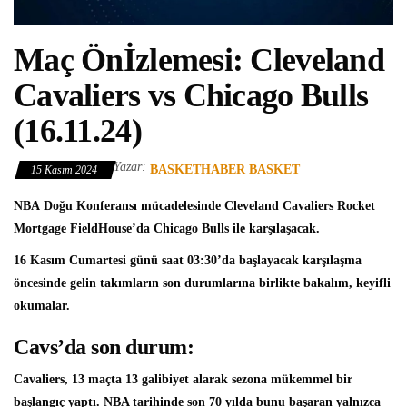
Maç Önİzlemesi: Cleveland
Cavaliers vs Chicago Bulls
(16.11.24)
Yazar:
BASKETHABER BASKET
15 Kasım 2024
NBA
Doğu Konferansı mücadelesinde
Cleveland Cavaliers
Rocket
Mortgage FieldHouse’da
Chicago Bulls
ile karşılaşacak.
16 Kasım Cumartesi günü saat 03:30’da başlayacak karşılaşma
öncesinde gelin takımların son durumlarına birlikte bakalım, keyifli
okumalar.
Cavs’da son durum:
Cavaliers, 13 maçta 13 galibiyet alarak sezona mükemmel bir
başlangıç yaptı. NBA tarihinde son 70 yılda bunu başaran yalnızca