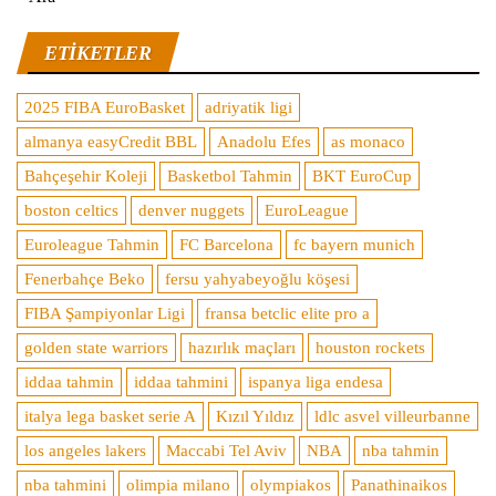
ETIKETLER
2025 FIBA EuroBasket
adriyatik ligi
almanya easyCredit BBL
Anadolu Efes
as monaco
Bahçeşehir Koleji
Basketbol Tahmin
BKT EuroCup
boston celtics
denver nuggets
EuroLeague
Euroleague Tahmin
FC Barcelona
fc bayern munich
Fenerbahçe Beko
fersu yahyabeyoğlu köşesi
FIBA Şampiyonlar Ligi
fransa betclic elite pro a
golden state warriors
hazırlık maçları
houston rockets
iddaa tahmin
iddaa tahmini
ispanya liga endesa
italya lega basket serie A
Kızıl Yıldız
ldlc asvel villeurbanne
los angeles lakers
Maccabi Tel Aviv
NBA
nba tahmin
nba tahmini
olimpia milano
olympiakos
Panathinaikos