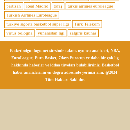
partizan
Real Madrid
tofaş
turkis airlines euroleague
Turkish Airlines Euroleague
türkiye sigorta basketbol süper ligi
Türk Telekom
virtus bologna
yunanistan ligi
zalgiris kaunas
Basketbolgunlugu.net sitesinde takım, oyuncu analizleri, NBA,
EuroLeague, Euro Basket, 7days Eurocup ve daha bir çok lig
hakkında haberler ve iddaa tüyoları bulabilirsiniz. Basketbol
haber analizlerinin en doğru adresinde yerinizi alın. @2024
Tüm Hakları Saklıdır.