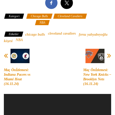
Kategori
Chicago Bulls
Cleveland Cavaliers
Fersu
Yahyabeyoğlu Köşesi
NBA
cleveland cavaliers
Etiketler
chicago bulls
fersu yahyabeyoğlu
NBA
köşesi
Maç Önİzlemesi:
Maç Önİzlemesi:
Indiana Pacers vs
New York Knicks –
Miami Heat
Brooklyn Nets
(16.11.24)
(16.11.24)
Video
oynatıcı