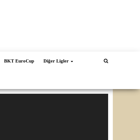
BKT EuroCup
Diğer Ligler
ideo
natıcı