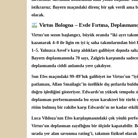
istikrarsız; Bayern maçındaki direnç bir ışık verdi ama b
olacak.
Virtus Bologna – Evde Fırtına, Deplasmand
Virtus’un sezon başlangıcı, büyük oranda “iki ayrı takı
kazanarak 4–0 ile ligin en iyi iç saha takımlarından bir
1–5. Yalnızca Asvel’e karşı aldıkları galibiyet dışında s
Bayern deplasmanında 70 sayı, Zalgiris karşısında sadec
deplasmanda ciddi anlamda yere çakılıyor.
Son Efes maçındaki 99–89’luk galibiyet ise Virtus’un “i
patlaması, Allan Smailagic’in özellikle dış şutlarda buld
doğru işlediğini gösteriyor. Edwards’ın yüksek tempolu 
deplasman performansında bu oyun karakteri bir türlü 
ritim bulmuş bir rakibe karşı Edwards’ın ne kadar etkili 
Luca Vildoza’nın Efes karşılaşmasındaki çok yönlü perform
Virtus’un deplasman zayıflığını bir ölçüde kapatabilir. B
sırada yer alan savunma rating’i, takımın fiziksel olarak