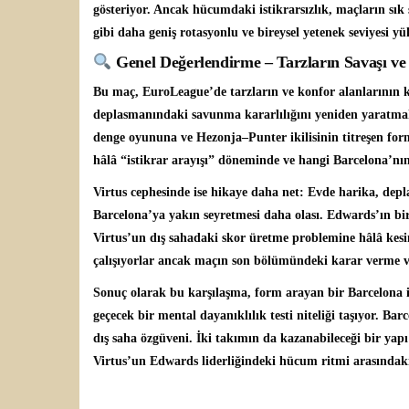
gösteriyor. Ancak hücumdaki istikrarsızlık, maçların sık
gibi daha geniş rotasyonlu ve bireysel yetenek seviyesi yü
Genel Değerlendirme – Tarzların Savaşı ve 
Bu maç, EuroLeague’de tarzların ve konfor alanlarının kar
deplasmanındaki savunma kararlılığını yeniden yaratmak
denge oyununa ve Hezonja–Punter ikilisinin titreşen for
hâlâ “istikrar arayışı” döneminde ve hangi Barcelona’nın 
Virtus cephesinde ise hikaye daha net: Evde harika, de
Barcelona’ya yakın seyretmesi daha olası. Edwards’ın bi
Virtus’un dış sahadaki skor üretme problemine hâlâ k
çalışıyorlar ancak maçın son bölümündeki karar verme 
Sonuç olarak bu karşılaşma, form arayan bir Barcelona il
geçecek bir mental dayanıklılık testi niteliği taşıyor. Bar
dış saha özgüveni. İki takımın da kazanabileceği bir yapı
Virtus’un Edwards liderliğindeki hücum ritmi arasındaki