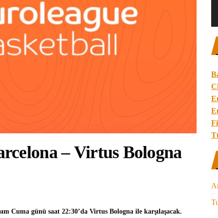
B
C
E
E
Fi
T
rcelona – Virtus Bologna
A
Tu
sım Cuma günü saat 22:30’da
Virtus Bologna
ile karşılaşacak.