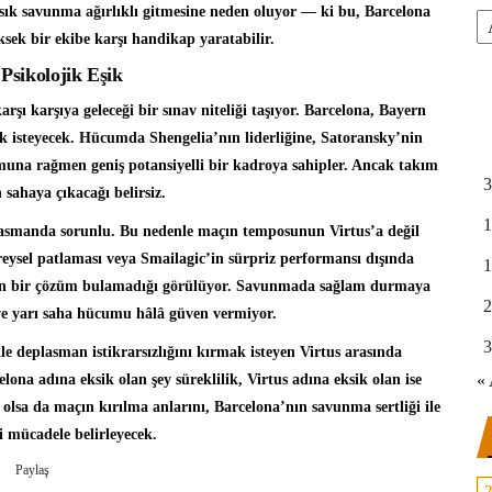
 sık savunma ağırlıklı gitmesine neden oluyor — ki bu, Barcelona
Ar
ksek bir ekibe karşı handikap yaratabilir.
Psikolojik Eşik
şı karşıya geleceği bir sınav niteliği taşıyor. Barcelona, Bayern
 isteyecek. Hücumda Shengelia’nın liderliğine, Satoransky’nin
muna rağmen geniş potansiyelli bir kadroya sahipler. Ancak takım
3
sahaya çıkacağı belirsiz.
1
plasmanda sorunlu. Bu nedenle maçın temposunun Virtus’a değil
reysel patlaması veya Smailagic’in sürpriz performansı dışında
1
esin bir çözüm bulamadığı görülüyor. Savunmada sağlam durmaya
2
ve yarı saha hücumu hâlâ güven vermiyor.
3
e deplasman istikrarsızlığını kırmak isteyen Virtus arasında
« 
celona adına eksik olan şey süreklilik, Virtus adına eksik olan ise
 olsa da maçın kırılma anlarını, Barcelona’nın savunma sertliği ile
 mücadele belirleyecek.
Paylaş