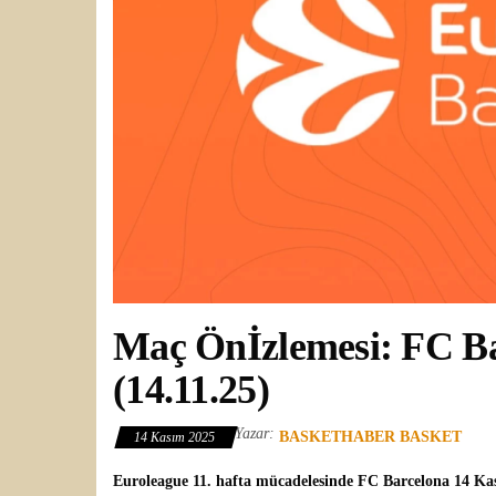
Maç Önİzlemesi: FC Ba
(14.11.25)
Yazar:
BASKETHABER BASKET
14 Kasım 2025
Euroleague
11. hafta mücadelesinde
FC Barcelona
14 Ka