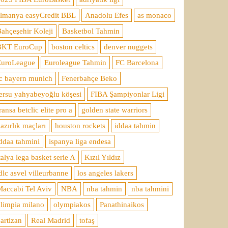
almanya easyCredit BBL
Anadolu Efes
as monaco
ahçeşehir Koleji
Basketbol Tahmin
BKT EuroCup
boston celtics
denver nuggets
EuroLeague
Euroleague Tahmin
FC Barcelona
c bayern munich
Fenerbahçe Beko
ersu yahyabeyoğlu köşesi
FIBA Şampiyonlar Ligi
ransa betclic elite pro a
golden state warriors
azırlık maçları
houston rockets
iddaa tahmin
ddaa tahmini
ispanya liga endesa
talya lega basket serie A
Kızıl Yıldız
dlc asvel villeurbanne
los angeles lakers
accabi Tel Aviv
NBA
nba tahmin
nba tahmini
limpia milano
olympiakos
Panathinaikos
artizan
Real Madrid
tofaş