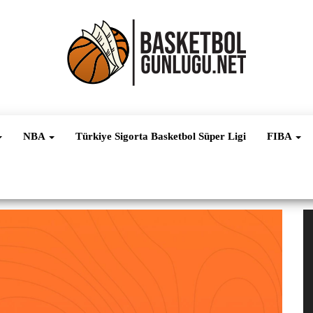
Basketbol
NBA, FIBA,
EuroLeague,
Haber
Süper Lig ve
NBA
Türkiye Sigorta Basketbol Süper Ligi
FIBA
Dünya
Ligleri
V
oy