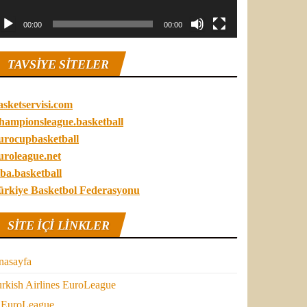
00:00
00:00
TAVSIYE SITELER
asketservisi.com
hampionsleague.basketball
urocupbasketball
uroleague.net
ba.basketball
ürkiye Basketbol Federasyonu
SITE IÇI LINKLER
nasayfa
rkish Airlines EuroLeague
EuroLeague