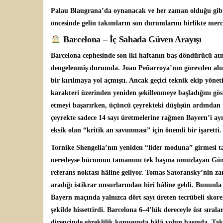
Palau Blaugrana’da oynanacak ve her zaman olduğu gibi
öncesinde gelin takımların son durumlarını birlikte merc
Barcelona – İç Sahada Güven Arayışı
Barcelona cephesinde son iki haftanın baş döndürücü atm
dengelenmiş durumda. Joan Peñarroya’nın görevden alınma
bir kırılmaya yol açmıştı. Ancak geçici teknik ekip yöne
karakteri üzerinden yeniden şekillenmeye başladığını gö
etmeyi başarırken, üçüncü çeyrekteki düşüşün ardından
çeyrekte sadece 14 sayı üretmelerine rağmen Bayern’i ay
eksik olan “kritik an savunması” için önemli bir işaretti.
Tornike Shengelia’nın yeniden “lider moduna” girmesi t
neredeyse hücumun tamamını tek başına omuzlayan Gürcü
referans noktası hâline geliyor. Tomas Satoransky’nin z
aradığı istikrar unsurlarından biri hâline geldi. Bununl
Bayern maçında yalnızca dört sayı üreten tecrübeli skorer,
şekilde hissettirdi. Barcelona 6–4’lük dereceyle üst sır
direncinde süreklilik konusunda hâlâ yolun başında. Takı