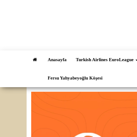
İçeriğe
atla
Anasayfa
Turkish Airlines EuroLeague
Fersu Yahyabeyoğlu Köşesi