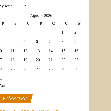
şivler
Ağustos 2026
P
S
Ç
P
C
C
P
1
2
4
5
6
7
8
9
0
11
12
13
14
15
16
7
18
19
20
21
22
23
4
25
26
27
28
29
30
1
Ara
ETIKETLER
2025 FIBA EuroBasket
adriyatik ligi