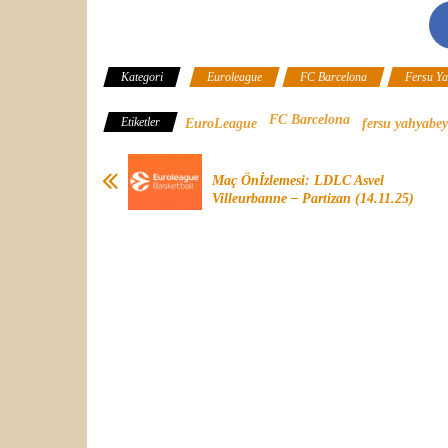
Kategori
Euroleague
FC Barcelona
Fersu Ya
FC Barcelona
Etiketler
EuroLeague
fersu yahyabey
Maç Önİzlemesi: LDLC Asvel
Villeurbanne – Partizan (14.11.25)