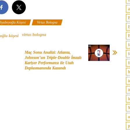
B
hyabeyoğlu Köşesi
Virtus Bologna
virtus bologna
oğlu köşesi
f
Maç Sonu Analizi: Atlanta,
f
Johnson’un Triple-Double İmzalı
f
Kariyer Performansı ile Utah
Deplasmanında Kazandı
h
i
i
l
M
o
p