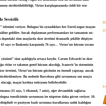
unun sürdürülebilirliği, Virtus karşılaşmasında ciddi bir test
a Sessizlik
B
m” izlenimi veriyor. Bologna’da oynadıkları her EuroLeague maçını
Di
i hâline geldiler. Ancak deplasman performansları ise tamamen zıt:
aha dışındaki tüm maçlarda skor üretimi dramatik şekilde düşüyor.
e 65 sayı ve Baskonia karşısında 76 sayı… Virtus’un hücum tavanı
yi yüzünü” tüm açıklığıyla ortaya koydu. Carsen Edwards’ın skor
uğu ritim ve takımın genel hücum akıcılığı, Ivanovic’in sisteminin
skor üretimi, Virtus’un hücum gücünün en önemli yapıtaşı; ancak
sürdürülemiyor. Bu nedenle Barcelona gibi savunması son maçta
olacağı, maçın kırılma noktasını belirleyebilir.
F
ansı (11 sayı, 5 ribaund, 7 asist), eğer devamlılık sağlarsa
ologna temsilcisinin savunması ise nispeten daha güven veriyor. 10.
 disiplinli ve pozisyon bazlı savunma kurallarına sadık kaldığını