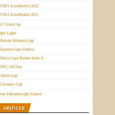
FIBA EuroBasket 2022
FIBA EuroBasket 2021
KT EuroCup
ğer Ligler
Büyük Britanya Ligi
İspanya Liga Endesa
İtalya Lega Basket Serie A
ING-All Star
Japon Ligi
Litvanya Ligi
ersu Yahyabeyoğlu Köşesi
ARŞIVLER