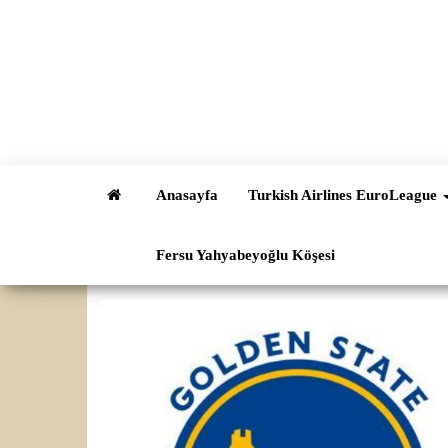
İçeriğe
atla
Anasayfa
Turkish Airlines EuroLeague
Fersu Yahyabeyoğlu Köşesi