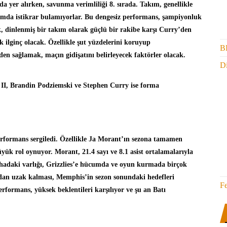
da yer alırken, savunma verimliliği 8. sırada. Takım, genellikle
umda istikrar bulamıyorlar. Bu dengesiz performans, şampiyonluk
ak, dinlenmiş bir takım olarak güçlü bir rakibe karşı Curry’den
 ilginç olacak. Özellikle şut yüzdelerini koruyup
B
en sağlamak, maçın gidişatını belirleyecek faktörler olacak.
Di
 II, Brandin Podziemski ve Stephen Curry ise forma
erformans sergiledi. Özellikle Ja Morant’ın sezona tamamen
yük rol oynuyor. Morant, 21.4 sayı ve 8.1 asist ortalamalarıyla
hadaki varlığı, Grizzlies’e hücumda ve oyun kurmada birçok
rdan uzak kalması, Memphis’in sezon sonundaki hedefleri
F
rformans, yüksek beklentileri karşılıyor ve şu an Batı