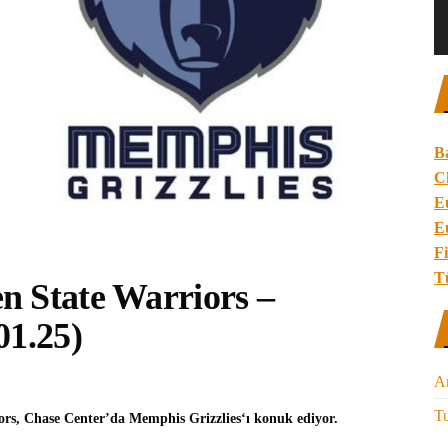
B
C
E
E
Fi
T
n State Warriors –
01.25)
A
Tu
ors
, Chase Center’da
Memphis Grizzlies
‘ı konuk ediyor.