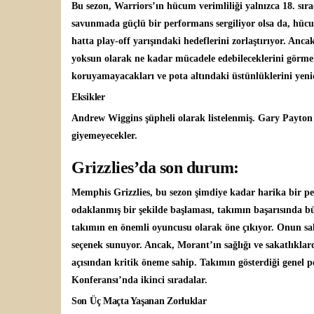
Bu sezon, Warriors’ın hücum verimliliği yalnızca 18. sıra
savunmada güçlü bir performans sergiliyor olsa da, hüc
hatta play-off yarışındaki hedeflerini zorlaştırıyor. Anc
yoksun olarak ne kadar mücadele edebileceklerini görmek
koruyamayacakları ve pota altındaki üstünlüklerini yenid
Eksikler
Andrew Wiggins şüpheli olarak listelenmiş. Gary Payton
giyemeyecekler.
Grizzlies’da son durum:
Memphis Grizzlies, bu sezon şimdiye kadar harika bir p
odaklanmış bir şekilde başlaması, takımın başarısında bü
takımın en önemli oyuncusu olarak öne çıkıyor. Onun sa
seçenek sunuyor. Ancak, Morant’ın sağlığı ve sakatlıkla
açısından kritik öneme sahip. Takımın gösterdiği genel pe
Konferansı’nda ikinci sıradalar.
Son Üç Maçta Yaşanan Zorluklar