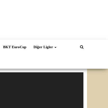
BKT EuroCup
Diğer Ligler
ideo
natıcı