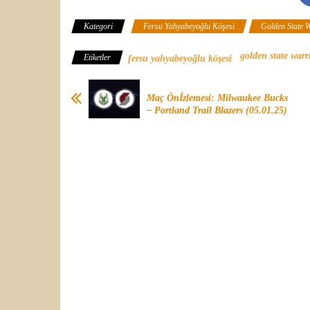
Kategori
Fersu Yahyabeyoğlu Köşesi
Golden State 
golden state warr
Etiketler
fersu yahyabeyoğlu köşesi
Maç Önİzlemesi: Milwaukee Bucks
– Portland Trail Blazers (05.01.25)