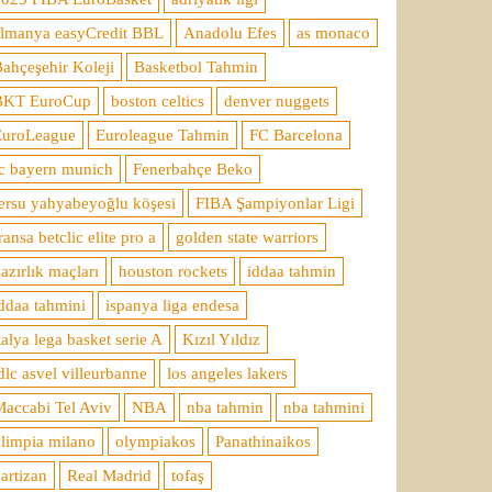
almanya easyCredit BBL
Anadolu Efes
as monaco
ahçeşehir Koleji
Basketbol Tahmin
BKT EuroCup
boston celtics
denver nuggets
EuroLeague
Euroleague Tahmin
FC Barcelona
c bayern munich
Fenerbahçe Beko
ersu yahyabeyoğlu köşesi
FIBA Şampiyonlar Ligi
ransa betclic elite pro a
golden state warriors
azırlık maçları
houston rockets
iddaa tahmin
ddaa tahmini
ispanya liga endesa
talya lega basket serie A
Kızıl Yıldız
dlc asvel villeurbanne
los angeles lakers
accabi Tel Aviv
NBA
nba tahmin
nba tahmini
limpia milano
olympiakos
Panathinaikos
artizan
Real Madrid
tofaş