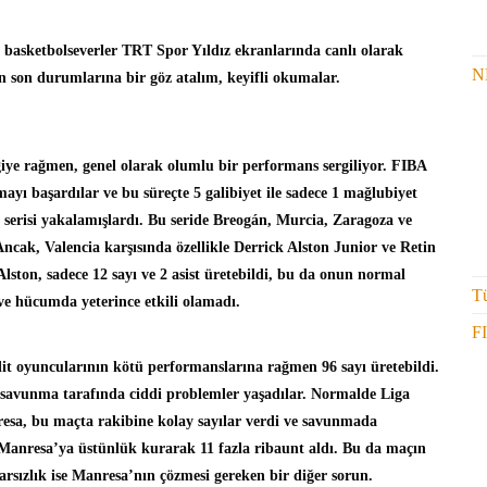
 basketbolseverler TRT Spor Yıldız ekranlarında canlı olarak
N
ın son durumlarına bir göz atalım, keyifli okumalar.
lgiye rağmen, genel olarak olumlu bir performans sergiliyor. FIBA
ayı başardılar ve bu süreçte 5 galibiyet ile sadece 1 mağlubiyet
t serisi yakalamışlardı. Bu seride Breogán, Murcia, Zaragoza ve
Ancak, Valencia karşısında özellikle Derrick Alston Junior ve Retin
ston, sadece 12 sayı ve 2 asist üretebildi, bu da onun normal
Tü
 ve hücumda yeterince etkili olamadı.
F
lit oyuncularının kötü performanslarına rağmen 96 sayı üretebildi.
savunma tarafında ciddi problemler yaşadılar. Normalde Liga
esa, bu maçta rakibine kolay sayılar verdi ve savunmada
a Manresa’ya üstünlük kurarak 11 fazla ribaunt aldı. Bu da maçın
arsızlık ise Manresa’nın çözmesi gereken bir diğer sorun.