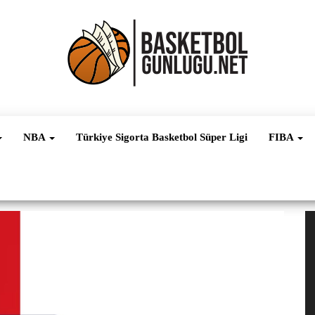
Basketbol
NBA, FIBA,
EuroLeague,
Haber
Süper Lig ve
NBA
Türkiye Sigorta Basketbol Süper Ligi
FIBA
Dünya
Ligleri
V
oy