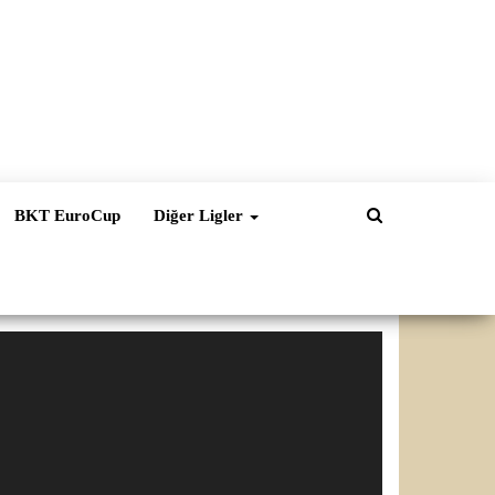
BKT EuroCup
Diğer Ligler
ideo
natıcı