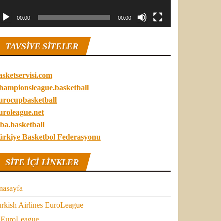
00:00
00:00
TAVSIYE SITELER
asketservisi.com
hampionsleague.basketball
urocupbasketball
uroleague.net
ba.basketball
ürkiye Basketbol Federasyonu
SITE IÇI LINKLER
nasayfa
rkish Airlines EuroLeague
EuroLeague