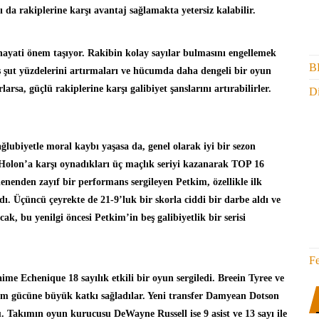
da rakiplerine karşı avantaj sağlamakta yetersiz kalabilir.
yati önem taşıyor. Rakibin kolay sayılar bulmasını engellemek
B
ş şut yüzdelerini artırmaları ve hücumda daha dengeli bir oyun
arsa, güçlü rakiplerine karşı galibiyet şanslarını artırabilirler.
Di
lubiyetle moral kaybı yaşasa da, genel olarak iyi bir sezon
Holon’a karşı oynadıkları üç maçlık seriyi kazanarak TOP 16
nenden zayıf bir performans sergileyen Petkim, özellikle ilk
ı. Üçüncü çeyrekte de 21-9’luk bir skorla ciddi bir darbe aldı ve
k, bu yenilgi öncesi Petkim’in beş galibiyetlik bir serisi
F
me Echenique 18 sayılık etkili bir oyun sergiledi. Breein Tyree ve
m gücüne büyük katkı sağladılar. Yeni transfer Damyean Dotson
du. Takımın oyun kurucusu DeWayne Russell ise 9 asist ve 13 sayı ile