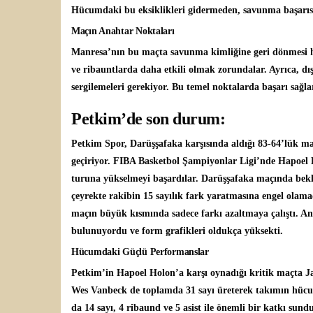
Hücumdaki bu eksiklikleri gidermeden, savunma başarısı 
Maçın Anahtar Noktaları
Manresa’nın bu maçta savunma kimliğine geri dönmesi ha
ve ribauntlarda daha etkili olmak zorundalar. Ayrıca, dı
sergilemeleri gerekiyor. Bu temel noktalarda başarı sağlarl
Petkim’de son durum:
Petkim Spor, Darüşşafaka karşısında aldığı 83-64’lük mağ
geçiriyor. FIBA Basketbol Şampiyonlar Ligi’nde Hapoel 
turuna yükselmeyi başardılar. Darüşşafaka maçında bekle
çeyrekte rakibin 15 sayılık fark yaratmasına engel olamad
maçın büyük kısmında sadece farkı azaltmaya çalıştı. Anca
bulunuyordu ve form grafikleri oldukça yüksekti.
Hücumdaki Güçlü Performanslar
Petkim’in Hapoel Holon’a karşı oynadığı kritik maçta Jai
Wes Vanbeck de toplamda 31 sayı üreterek takımın hücu
da 14 sayı, 4 ribaund ve 5 asist ile önemli bir katkı sun