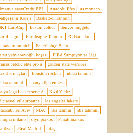
almanya easyCredit BBL
Anadolu Efes
as monaco
ahçeşehir Koleji
Basketbol Tahmin
BKT EuroCup
boston celtics
denver nuggets
EuroLeague
Euroleague Tahmin
FC Barcelona
c bayern munich
Fenerbahçe Beko
ersu yahyabeyoğlu köşesi
FIBA Şampiyonlar Ligi
ransa betclic elite pro a
golden state warriors
azırlık maçları
houston rockets
iddaa tahmin
ddaa tahmini
ispanya liga endesa
talya lega basket serie A
Kızıl Yıldız
dlc asvel villeurbanne
los angeles lakers
accabi Tel Aviv
NBA
nba tahmin
nba tahmini
limpia milano
olympiakos
Panathinaikos
artizan
Real Madrid
tofaş