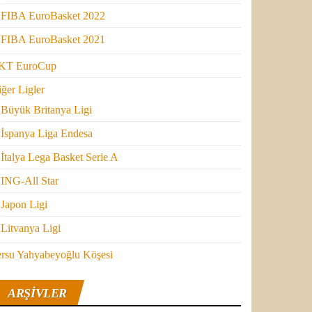
FIBA EuroBasket 2022
FIBA EuroBasket 2021
KT EuroCup
ğer Ligler
Büyük Britanya Ligi
İspanya Liga Endesa
İtalya Lega Basket Serie A
ING-All Star
Japon Ligi
Litvanya Ligi
ersu Yahyabeyoğlu Köşesi
ARŞIVLER