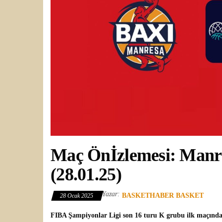
Maç Önİzlemesi: Manre
(28.01.25)
Yazar:
BASKETHABER BASKET
28 Ocak 2025
FIBA Şampiyonlar Ligi
son 16 turu K grubu ilk maçınd