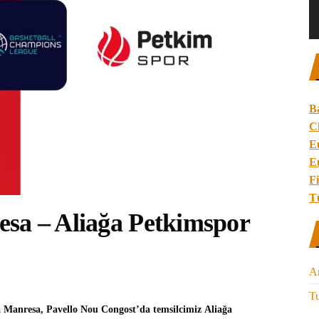
B
C
E
E
Fi
T
sa – Aliağa Petkimspor
A
Tu
a
Manresa
, Pavello Nou Congost’da temsilcimiz
Aliağa