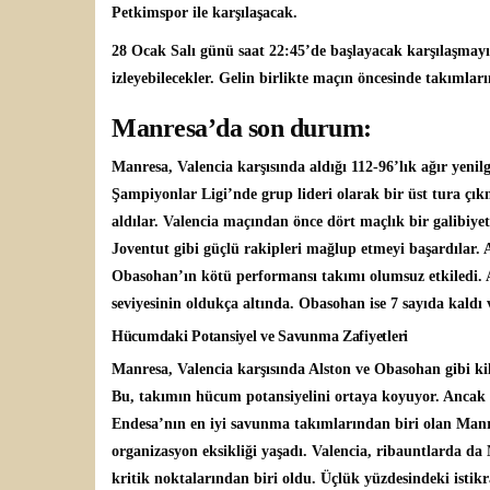
Petkimspor
ile karşılaşacak.
28 Ocak Salı günü saat 22:45’de başlayacak karşılaşmayı
izleyebilecekler. Gelin birlikte maçın öncesinde takımlar
Manresa’da son durum:
Manresa, Valencia karşısında aldığı 112-96’lık ağır yeni
Şampiyonlar Ligi’nde grup lideri olarak bir üst tura çıkm
aldılar. Valencia maçından önce dört maçlık bir galibiye
Joventut gibi güçlü rakipleri mağlup etmeyi başardılar. 
Obasohan’ın kötü performansı takımı olumsuz etkiledi. Al
seviyesinin oldukça altında. Obasohan ise 7 sayıda kaldı
Hücumdaki Potansiyel ve Savunma Zafiyetleri
Manresa, Valencia karşısında Alston ve Obasohan gibi ki
Bu, takımın hücum potansiyelini ortaya koyuyor. Ancak 
Endesa’nın en iyi savunma takımlarından biri olan Manr
organizasyon eksikliği yaşadı. Valencia, ribauntlarda d
kritik noktalarından biri oldu. Üçlük yüzdesindeki istikr