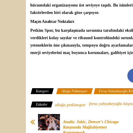
hücumdaki organizasyonu üst seviyeye taşıdı. Bu isimle
faktörlerden biri olarak göze çarpıyor.
Maçın Anahtar Noktaları
Petkim Spor, bu karşılaşmada savunma tarafındaki eksik
verdikleri kolay sayılar ve ribaund kontrolündeki sorun
yeteneklerin öne çıkmasıyla, tempoyu doğru ayarlamalar
enerji seviyelerini maç boyunca korumaları, galibiyet için
Kategori
Aliağa Petkimspor
Fersu Yahyabeyoğlu Kö
fersu yahyabeyoğlu köşes
Etiketler
aliağa petkimspor
Analiz: Jokic, Denver’ı Chicago
Karşısında Mağlubiyetten
Kurtaramadı