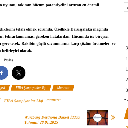
rin uyumu, takımın hücum potansiyelini artıran en önemli
Ar
liklerini telafi etmek zorunda. Özellikle Darüşşafaka maçında
lar, tekrarlanmaması gereken hatalardan. Hücumda ise bireysel
ı gerekecek. Rakibin güçlü savunmasına karşı çözüm üretmeleri ve
3
 belirleyici olacak.
1
Paylaş
1
2
şesi
FIBA Şampiyonlar ligi
Manresa
3
« 
i
manresa
FIBA Şampiyonlar Ligi
Wurzburg Derthona Basket İddaa
Tahmini 28.01.2025