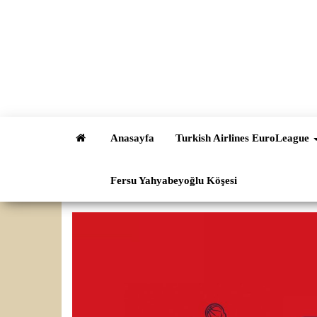
İçeriğe
atla
Anasayfa
Turkish Airlines EuroLeague
Fersu Yahyabeyoğlu Köşesi