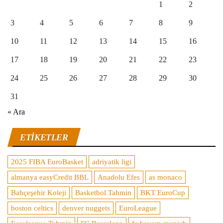
1
2
3
4
5
6
7
8
9
10
11
12
13
14
15
16
17
18
19
20
21
22
23
24
25
26
27
28
29
30
31
« Ara
ETIKETLER
2025 FIBA EuroBasket
adriyatik ligi
almanya easyCredit BBL
Anadolu Efes
as monaco
Bahçeşehir Koleji
Basketbol Tahmin
BKT EuroCup
boston celtics
denver nuggets
EuroLeague