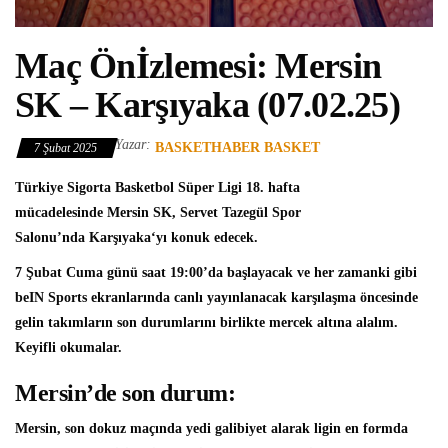
Maç Önİzlemesi: Mersin
SK – Karşıyaka (07.02.25)
Yazar:
BASKETHABER BASKET
7 Şubat 2025
Türkiye Sigorta Basketbol Süper Ligi
18. hafta
mücadelesinde
Mersin SK
, Servet Tazegül Spor
Salonu’nda
Karşıyaka
‘yı konuk edecek.
7 Şubat Cuma günü saat 19:00’da başlayacak ve her zamanki gibi
beIN Sports ekranlarında canlı yayınlanacak karşılaşma öncesinde
gelin takımların son durumlarını birlikte mercek altına alalım.
Keyifli okumalar.
Mersin’de son durum:
Mersin, son dokuz maçında yedi galibiyet alarak ligin en formda