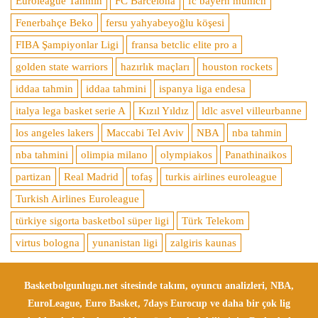
Euroleague Tahmin
FC Barcelona
fc bayern munich
Fenerbahçe Beko
fersu yahyabeyoğlu köşesi
FIBA Şampiyonlar Ligi
fransa betclic elite pro a
golden state warriors
hazırlık maçları
houston rockets
iddaa tahmin
iddaa tahmini
ispanya liga endesa
italya lega basket serie A
Kızıl Yıldız
ldlc asvel villeurbanne
los angeles lakers
Maccabi Tel Aviv
NBA
nba tahmin
nba tahmini
olimpia milano
olympiakos
Panathinaikos
partizan
Real Madrid
tofaş
turkis airlines euroleague
Turkish Airlines Euroleague
türkiye sigorta basketbol süper ligi
Türk Telekom
virtus bologna
yunanistan ligi
zalgiris kaunas
Basketbolgunlugu.net sitesinde takım, oyuncu analizleri, NBA,
EuroLeague, Euro Basket, 7days Eurocup ve daha bir çok lig