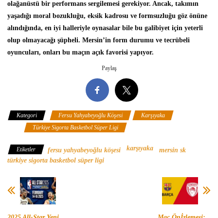
olağanüstü bir performans sergilemesi gerekiyor. Ancak, takımın
yaşadığı moral bozukluğu, eksik kadrosu ve formsuzluğu göz önüne
alındığında, en iyi halleriyle oynasalar bile bu galibiyet için yeterli
olup olmayacağı şüpheli. Mersin’in form durumu ve tecrübeli
oyuncuları, onları bu maçın açık favorisi yapıyor.
Paylaş
Kategori
Fersu Yahyabeyoğlu Köşesi
Karşıyaka
Mersin
SK
Türkiye Sigorta Basketbol Süper Ligi
karşıyaka
Etiketler
fersu yahyabeyoğlu köşesi
mersin sk
türkiye sigorta basketbol süper ligi
2025 All-Star Yeni
Maç Önİzlemesi: