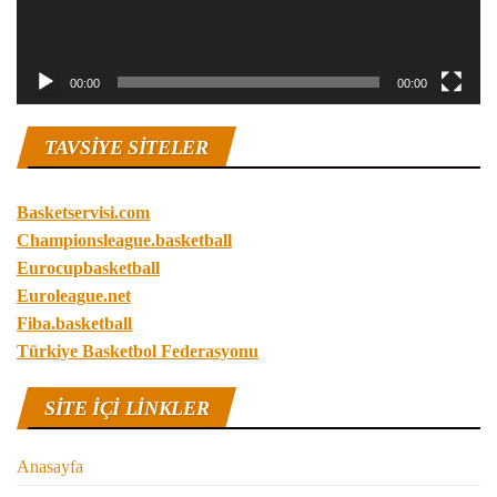
00:00
00:00
TAVSIYE SITELER
Basketservisi.com
Championsleague.basketball
Eurocupbasketball
Euroleague.net
Fiba.basketball
Türkiye Basketbol Federasyonu
SITE IÇI LINKLER
Anasayfa