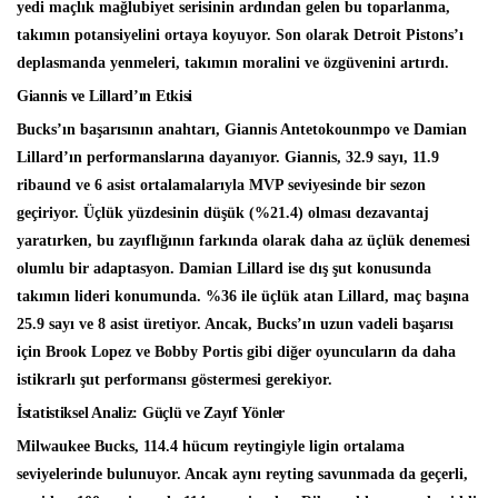
yedi maçlık mağlubiyet serisinin ardından gelen bu toparlanma,
takımın potansiyelini ortaya koyuyor. Son olarak Detroit Pistons’ı
deplasmanda yenmeleri, takımın moralini ve özgüvenini artırdı.
Giannis ve Lillard’ın Etkisi
Bucks’ın başarısının anahtarı, Giannis Antetokounmpo ve Damian
Lillard’ın performanslarına dayanıyor. Giannis, 32.9 sayı, 11.9
ribaund ve 6 asist ortalamalarıyla MVP seviyesinde bir sezon
geçiriyor. Üçlük yüzdesinin düşük (%21.4) olması dezavantaj
yaratırken, bu zayıflığının farkında olarak daha az üçlük denemesi
olumlu bir adaptasyon. Damian Lillard ise dış şut konusunda
takımın lideri konumunda. %36 ile üçlük atan Lillard, maç başına
25.9 sayı ve 8 asist üretiyor. Ancak, Bucks’ın uzun vadeli başarısı
için Brook Lopez ve Bobby Portis gibi diğer oyuncuların da daha
istikrarlı şut performansı göstermesi gerekiyor.
İstatistiksel Analiz: Güçlü ve Zayıf Yönler
Milwaukee Bucks, 114.4 hücum reytingiyle ligin ortalama
seviyelerinde bulunuyor. Ancak aynı reyting savunmada da geçerli,