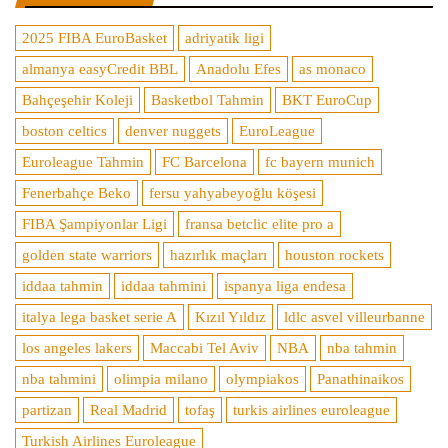
2025 FIBA EuroBasket
adriyatik ligi
almanya easyCredit BBL
Anadolu Efes
as monaco
Bahçeşehir Koleji
Basketbol Tahmin
BKT EuroCup
boston celtics
denver nuggets
EuroLeague
Euroleague Tahmin
FC Barcelona
fc bayern munich
Fenerbahçe Beko
fersu yahyabeyoğlu köşesi
FIBA Şampiyonlar Ligi
fransa betclic elite pro a
golden state warriors
hazırlık maçları
houston rockets
iddaa tahmin
iddaa tahmini
ispanya liga endesa
italya lega basket serie A
Kızıl Yıldız
ldlc asvel villeurbanne
los angeles lakers
Maccabi Tel Aviv
NBA
nba tahmin
nba tahmini
olimpia milano
olympiakos
Panathinaikos
partizan
Real Madrid
tofaş
turkis airlines euroleague
Turkish Airlines Euroleague