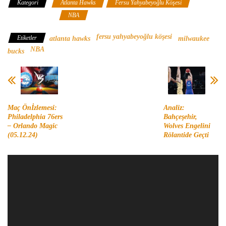
Kategori
Atlanta Hawks
Fersu Yahyabeyoğlu Köşesi
Milwaukee Bucks
NBA
fersu yahyabeyoğlu köşesi
Etiketler
atlanta hawks
milwaukee
NBA
bucks
Maç Önİzlemesi:
Analiz:
Philadelphia 76ers
Bahçeşehir,
– Orlando Magic
Wolves Engelini
(05.12.24)
Rölantide Geçti
Video
oynatıcı