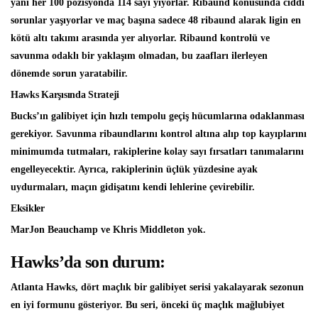
yani her 100 pozisyonda 114 sayı yiyorlar. Ribaund konusunda ciddi
sorunlar yaşıyorlar ve maç başına sadece 48 ribaund alarak ligin en
kötü altı takımı arasında yer alıyorlar. Ribaund kontrolü ve
savunma odaklı bir yaklaşım olmadan, bu zaafları ilerleyen
dönemde sorun yaratabilir.
Hawks Karşısında Strateji
Bucks’ın galibiyet için hızlı tempolu geçiş hücumlarına odaklanması
gerekiyor. Savunma ribaundlarını kontrol altına alıp top kayıplarını
minimumda tutmaları, rakiplerine kolay sayı fırsatları tanımalarını
engelleyecektir. Ayrıca, rakiplerinin üçlük yüzdesine ayak
uydurmaları, maçın gidişatını kendi lehlerine çevirebilir.
Eksikler
MarJon Beauchamp ve Khris Middleton yok.
Hawks’da son durum:
Atlanta Hawks, dört maçlık bir galibiyet serisi yakalayarak sezonun
en iyi formunu gösteriyor. Bu seri, önceki üç maçlık mağlubiyet