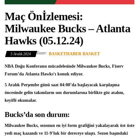
Maç Önİzlemesi:
Milwaukee Bucks – Atlanta
Hawks (05.12.24)
Yazar:
BASKETHABER BASKET
5 Aralık 2024
NBA
Doğu Konferansı mücadelesinde
Milwaukee Bucks
, Fiserv
Forum’da
Atlanta Hawks
‘ı konuk ediyor.
5 Aralık Perşembe günü saat 04:00’da başlayacak karşılaşma
öncesinde gelin takımların son durumlarına birlikte göz atalım,
keyifli okumalar.
Bucks’da son durum:
Milwaukee Bucks, sezonun en iyi form grafiğini yakalayarak üst üste
yedi maç kazandı ve 11-9’luk bir dereceye ulaştı. Sezon başındaki