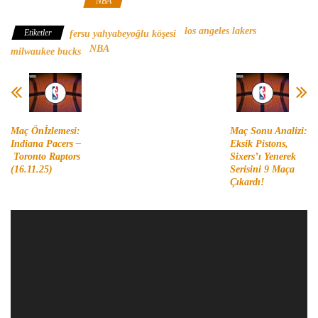
Milwaukee Bucks
NBA
los angeles lakers
Etiketler
fersu yahyabeyoğlu köşesi
NBA
milwaukee bucks
Maç Önİzlemesi:
Maç Sonu Analizi:
Indiana Pacers –
Eksik Pistons,
Toronto Raptors
Sixers’ı Yenerek
(16.11.25)
Serisini 9 Maça
Çıkardı!
Video
oynatıcı