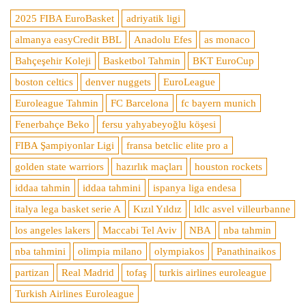
2025 FIBA EuroBasket
adriyatik ligi
almanya easyCredit BBL
Anadolu Efes
as monaco
Bahçeşehir Koleji
Basketbol Tahmin
BKT EuroCup
boston celtics
denver nuggets
EuroLeague
Euroleague Tahmin
FC Barcelona
fc bayern munich
Fenerbahçe Beko
fersu yahyabeyoğlu köşesi
FIBA Şampiyonlar Ligi
fransa betclic elite pro a
golden state warriors
hazırlık maçları
houston rockets
iddaa tahmin
iddaa tahmini
ispanya liga endesa
italya lega basket serie A
Kızıl Yıldız
ldlc asvel villeurbanne
los angeles lakers
Maccabi Tel Aviv
NBA
nba tahmin
nba tahmini
olimpia milano
olympiakos
Panathinaikos
partizan
Real Madrid
tofaş
turkis airlines euroleague
Turkish Airlines Euroleague