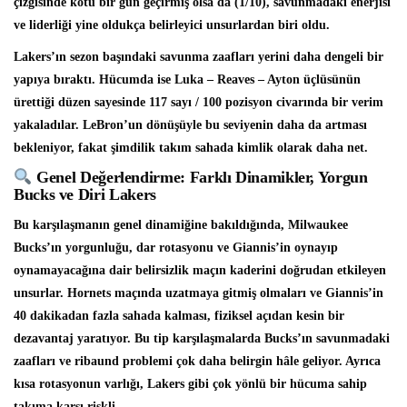
çizgisinde kötü bir gün geçirmiş olsa da (1/10), savunmadaki enerjisi
ve liderliği yine oldukça belirleyici unsurlardan biri oldu.
Lakers’ın sezon başındaki savunma zaafları yerini daha dengeli bir
yapıya bıraktı. Hücumda ise Luka – Reaves – Ayton üçlüsünün
ürettiği düzen sayesinde 117 sayı / 100 pozisyon civarında bir verim
yakaladılar. LeBron’un dönüşüyle bu seviyenin daha da artması
bekleniyor, fakat şimdilik takım sahada kimlik olarak daha net.
Genel Değerlendirme: Farklı Dinamikler, Yorgun
Bucks ve Diri Lakers
Bu karşılaşmanın genel dinamiğine bakıldığında, Milwaukee
Bucks’ın yorgunluğu, dar rotasyonu ve Giannis’in oynayıp
oynamayacağına dair belirsizlik maçın kaderini doğrudan etkileyen
unsurlar. Hornets maçında uzatmaya gitmiş olmaları ve Giannis’in
40 dakikadan fazla sahada kalması, fiziksel açıdan kesin bir
dezavantaj yaratıyor. Bu tip karşılaşmalarda Bucks’ın savunmadaki
zaafları ve ribaund problemi çok daha belirgin hâle geliyor. Ayrıca
kısa rotasyonun varlığı, Lakers gibi çok yönlü bir hücuma sahip
takıma karşı riskli.