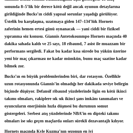
sonunda 8–5’lik bir derece kötü değil ancak oyunun detaylarına
girildiğinde Bucks’ın ciddi yapısal sorunlar yaşadığı görülüyor.
Üstelik bu karşılaşma, uzatmaya giden 147–134’lük Hornets
zaferinin hemen ertesi günü oynanacak — yani ciddi bir fiziksel
yıpranma söz konusu. Giannis Antetokounmpo Hornets maçında 40
dakika sahada kaldı ve 25 sayı, 18 ribaund, 7 asist ile muazzam bir
performans sergiledi. Fakat bu kadar kısa sürede bu yükün üzerine
yeni bir maç çıkarması ne kadar mümkün, bunu maç saatine kadar
bilmek zor.
Bucks’ın en büyük problemlerinden biri, dar rotasyon. Özellikle
uzun rotasyonunda Giannis’in olmadığı her dakikada seviye belirgin
biçimde düşüyor. Defansif ribaund yüzdelerinde ligin en kötü ikinci
takımı olmaları, rakiplere sık sık ikinci şans imkânı tanımaları ve
oyuncuların enerjisinin hızla düşmesi bu durumun somut
göstergeleri. Serbest atış yüzdelerinde NBA’in en dipteki takımı
olmaları ise sıkı geçen maçlarda onları sürekli dezavantajlı kılıyor.
Hornets maçında Kyle Kuzma’nın sezonun en iyi