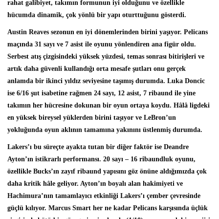
rahat galibiyet, takımın formunun iyi olduğunu ve özellikle
hücumda dinamik, çok yönlü bir yapı oturttuğunu gösterdi.
Austin Reaves sezonun en iyi dönemlerinden birini yaşıyor. Pelicans
maçında 31 sayı ve 7 asist ile oyunu yönlendiren ana figür oldu.
Serbest atış çizgisindeki yüksek yüzdesi, temas sonrası bitirişleri ve
artık daha güvenli kullandığı orta mesafe şutları onu gerçek
anlamda bir ikinci yıldız seviyesine taşımış durumda. Luka Doncic
ise 6/16 şut isabetine rağmen 24 sayı, 12 asist, 7 ribaund ile yine
takımın her hücresine dokunan bir oyun ortaya koydu. Hâlâ ligdeki
en yüksek bireysel yüklerden birini taşıyor ve LeBron’un
yokluğunda oyun aklının tamamına yakınını üstlenmiş durumda.
Lakers’ı bu süreçte ayakta tutan bir diğer faktör ise Deandre
Ayton’ın istikrarlı performansı. 20 sayı – 16 ribaundluk oyunu,
özellikle Bucks’ın zayıf ribaund yapısını göz önüne aldığımızda çok
daha kritik hâle geliyor. Ayton’ın boyalı alan hakimiyeti ve
Hachimura’nın tamamlayıcı etkinliği Lakers’ı çember çevresinde
güçlü kılıyor. Marcus Smart her ne kadar Pelicans karşısında üçlük