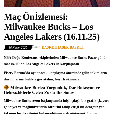
Maç Önİzlemesi:
Milwaukee Bucks – Los
Angeles Lakers (16.11.25)
Yazar:
BASKETHABER BASKET
16 Kasım 2025
NBA
Doğu Konferansı ekiplerinden
Milwaukee Bucks
Pazar günü
saat 04:00’da
Los Angeles Lakers
ile karşılaşacak.
Fiserv Forum’da oynanacak karşılaşma öncesinde gelin takımların
durumlarına birlikte göz atalım, keyifli okumalar.
Milwaukee Bucks: Yorgunluk, Dar Rotasyon ve
Belirsizliklerle Gelen Zorlu Bir Sınav
Milwaukee Bucks sezon başlangıcında inişli çıkışlı bir grafik çiziyor;
galibiyet ve mağlubiyetlerin birbirini takip ettiği bu dengesiz yapı,
takımın henüz ritmini bulamadığının açık göstergesi. 13 maç