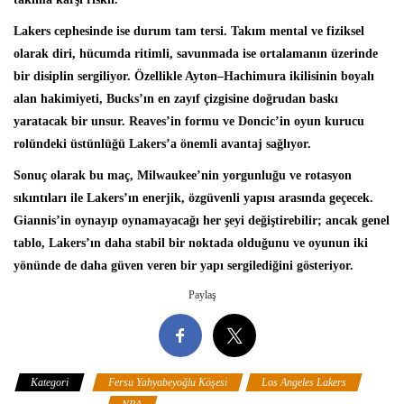
Lakers cephesinde ise durum tam tersi. Takım mental ve fiziksel
olarak diri, hücumda ritimli, savunmada ise ortalamanın üzerinde
bir disiplin sergiliyor. Özellikle Ayton–Hachimura ikilisinin boyalı
alan hakimiyeti, Bucks’ın en zayıf çizgisine doğrudan baskı
yaratacak bir unsur. Reaves’in formu ve Doncic’in oyun kurucu
rolündeki üstünlüğü Lakers’a önemli avantaj sağlıyor.
Sonuç olarak bu maç, Milwaukee’nin yorgunluğu ve rotasyon
sıkıntıları ile Lakers’ın enerjik, özgüvenli yapısı arasında geçecek.
Giannis’in oynayıp oynamayacağı her şeyi değiştirebilir; ancak genel
tablo, Lakers’ın daha stabil bir noktada olduğunu ve oyunun iki
yönünde de daha güven veren bir yapı sergilediğini gösteriyor.
Paylaş
Kategori
Fersu Yahyabeyoğlu Köşesi
Los Angeles Lakers