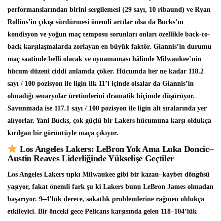
performanslarından birini sergilemesi (29 sayı, 10 ribaund) ve Ryan
Rollins’in çıkışı sürdürmesi önemli artılar olsa da Bucks’ın
kondisyon ve yoğun maç temposu sorunları onları özellikle back-to-
back karşılaşmalarda zorlayan en büyük faktör. Giannis’in durumu
maç saatinde belli olacak ve oynamaması hâlinde Milwaukee’nin
hücum düzeni ciddi anlamda çöker. Hücumda her ne kadar 118.2
sayı / 100 pozisyon ile ligin ilk 11’i içinde olsalar da Giannis’in
olmadığı senaryolar üretimlerini dramatik biçimde düşürüyor.
Savunmada ise 117.1 sayı / 100 pozisyon ile ligin alt sıralarında yer
alıyorlar. Yani Bucks, çok güçlü bir Lakers hücumuna karşı oldukça
kırılgan bir görüntüyle maça çıkıyor.
Los Angeles Lakers: LeBron Yok Ama Luka Doncic–
Austin Reaves Liderliğinde Yükselişe Geçtiler
Los Angeles Lakers tıpkı Milwaukee gibi bir kazan–kaybet döngüsü
yaşıyor, fakat önemli fark şu ki Lakers bunu LeBron James olmadan
başarıyor. 9–4’lük derece, sakatlık problemlerine rağmen oldukça
etkileyici. Bir önceki gece Pelicans karşısında gelen 118–104’lük