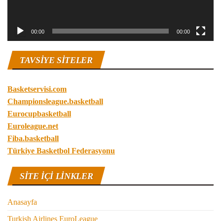
00:00
00:00
TAVSIYE SITELER
Basketservisi.com
Championsleague.basketball
Eurocupbasketball
Euroleague.net
Fiba.basketball
Türkiye Basketbol Federasyonu
SITE IÇI LINKLER
Anasayfa
Turkish Airlines EuroLeague