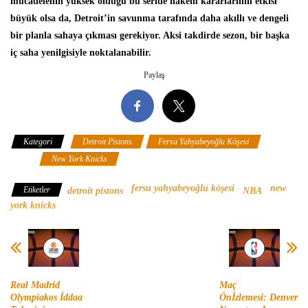
mücadelenin yüksek olduğu bu seride hakem kararlarının etkisi
büyük olsa da, Detroit’in savunma tarafında daha akıllı ve dengeli
bir planla sahaya çıkması gerekiyor. Aksi takdirde sezon, bir başka
iç saha yenilgisiyle noktalanabilir.
Paylaş
Kategori
Detroit Pistons
Fersu Yahyabeyoğlu Köşesi
NBA
New York Knicks
fersu yahyabeyoğlu köşesi
new
Etiketler
detroit pistons
NBA
york knicks
Real Madrid
Maç
Olympiakos İddaa
Önİzlemesi: Denver