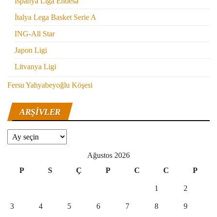
İspanya Liga Endesa
İtalya Lega Basket Serie A
ING-All Star
Japon Ligi
Litvanya Ligi
Fersu Yahyabeyoğlu Köşesi
ARŞIVLER
Arşivler
Ağustos 2026
P
S
Ç
P
C
C
P
1
2
3
4
5
6
7
8
9