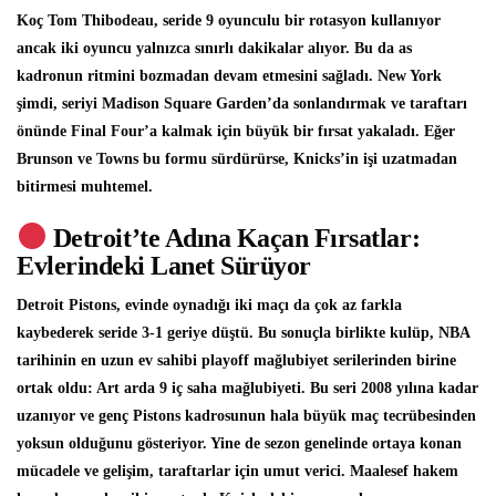
Koç Tom Thibodeau, seride 9 oyunculu bir rotasyon kullanıyor
ancak iki oyuncu yalnızca sınırlı dakikalar alıyor. Bu da as
kadronun ritmini bozmadan devam etmesini sağladı. New York
şimdi, seriyi Madison Square Garden’da sonlandırmak ve taraftarı
önünde Final Four’a kalmak için büyük bir fırsat yakaladı. Eğer
Brunson ve Towns bu formu sürdürürse, Knicks’in işi uzatmadan
bitirmesi muhtemel.
Detroit’te Adına Kaçan Fırsatlar:
Evlerindeki Lanet Sürüyor
Detroit Pistons, evinde oynadığı iki maçı da çok az farkla
kaybederek seride 3-1 geriye düştü. Bu sonuçla birlikte kulüp, NBA
tarihinin en uzun ev sahibi playoff mağlubiyet serilerinden birine
ortak oldu: Art arda 9 iç saha mağlubiyeti. Bu seri 2008 yılına kadar
uzanıyor ve genç Pistons kadrosunun hala büyük maç tecrübesinden
yoksun olduğunu gösteriyor. Yine de sezon genelinde ortaya konan
mücadele ve gelişim, taraftarlar için umut verici. Maalesef hakem