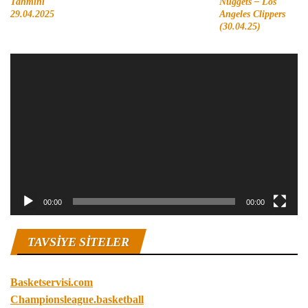
Tahmini
Nuggets – Los
29.04.2025
Angeles Clippers
(30.04.25)
Video
oynatıcı
00:00
00:00
TAVSIYE SITELER
Basketservisi.com
Championsleague.basketball