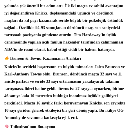
yolunda çok önemli bir adım attı. İlk iki maçta ev sahibi avantajını
iyi değerlendiren Knicks, deplasmandaki üçüncü ve dördüncü
maçları da kıl payı kazanarak seride büyük bir psikolojik üstünlük
sağladı. Özellikle 94-93 sonuçlanan dördüncü maç, son saniyedeki
tartışmalı pozisyonla gündeme oturdu. Tim Hardaway’in üçlük
denemesinde yapılan açık faulün hakemler tarafından çalınmaması
NBA’in de resmi olarak kabul ettiği ciddi bir hakem hatasıydı.
Brunson & Towns: Kazanmanın Anahtarı
Knicks’in serideki başarısının en büyük mimarları Jalen Brunson ve
Karl-Anthony Towns oldu. Brunson, dördüncü maçta 32 sayı ve 11
asistle parladı ve seride 33 sayı ortalamasını yakalayarak takımın
tartışmasız lideri haline geldi. Towns ise 27 sayıyla oynarken, bitime
46 saniye kala 10 metreden bulduğu inanılmaz üçlükle galibiyeti
perçinledi. Maçta 16 sayılık farkı koruyamayan Knicks, son çeyrekte
10 sayı geriden gelerek etkileyici bir geri dönüş yaptı. Bu ikiliye OG
Anunoby de savunma katkısıyla eşlik etti.
Thibodeau’nun Rotasyonu