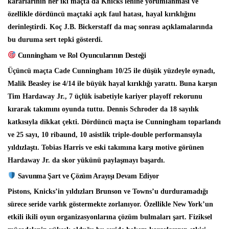
kararlarının her iki maçta da Knicks lehine yorumlanması ve
özellikle dördüncü maçtaki açık faul hatası, hayal kırıklığını
derinleştirdi. Koç J.B. Bickerstaff da maç sonrası açıklamalarında
bu duruma sert tepki gösterdi.
Cunningham ve Rol Oyuncularının Desteği
Üçüncü maçta Cade Cunningham 10/25 ile düşük yüzdeyle oynadı,
Malik Beasley ise 4/14 ile büyük hayal kırıklığı yarattı. Buna karşın
Tim Hardaway Jr., 7 üçlük isabetiyle kariyer playoff rekorunu
kırarak takımını oyunda tuttu. Dennis Schroder da 18 sayılık
katkısıyla dikkat çekti. Dördüncü maçta ise Cunningham toparlandı
ve 25 sayı, 10 ribaund, 10 asistlik triple-double performansıyla
yıldızlaştı. Tobias Harris ve eski takımına karşı motive görünen
Hardaway Jr. da skor yükünü paylaşmayı başardı.
Savunma Şart ve Çözüm Arayışı Devam Ediyor
Pistons, Knicks’in yıldızları Brunson ve Towns’u durduramadığı
sürece seride varlık göstermekte zorlanıyor. Özellikle New York’un
etkili ikili oyun organizasyonlarına çözüm bulmaları şart. Fiziksel