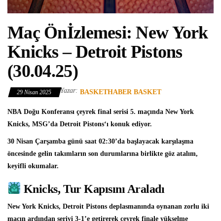
Maç Önİzlemesi: New York
Knicks – Detroit Pistons
(30.04.25)
Yazar:
BASKETHABER BASKET
29 Nisan 2025
NBA
Doğu Konferansı çeyrek final serisi 5. maçında
New York
Knicks
, MSG’da
Detroit Pistons
‘ı konuk ediyor.
30 Nisan Çarşamba günü saat 02:30’da başlayacak karşılaşma
öncesinde gelin takımların son durumlarına birlikte göz atalım,
keyifli okumalar.
Knicks, Tur Kapısını Araladı
New York Knicks, Detroit Pistons deplasmanında oynanan zorlu iki
maçın ardından seriyi 3-1’e getirerek çeyrek finale yükselme