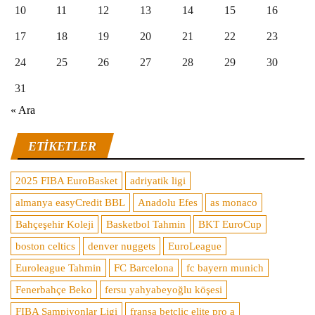
10
11
12
13
14
15
16
17
18
19
20
21
22
23
24
25
26
27
28
29
30
31
« Ara
ETIKETLER
2025 FIBA EuroBasket
adriyatik ligi
almanya easyCredit BBL
Anadolu Efes
as monaco
Bahçeşehir Koleji
Basketbol Tahmin
BKT EuroCup
boston celtics
denver nuggets
EuroLeague
Euroleague Tahmin
FC Barcelona
fc bayern munich
Fenerbahçe Beko
fersu yahyabeyoğlu köşesi
FIBA Şampiyonlar Ligi
fransa betclic elite pro a