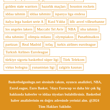
golden state warriors
hazırlık maçları
houston rockets
iddaa tahmin
iddaa tahmini
ispanya liga endesa
italya lega basket serie A
Kızıl Yıldız
ldlc asvel villeurbanne
los angeles lakers
Maccabi Tel Aviv
NBA
nba tahmin
nba tahmini
olimpia milano
olympiakos
Panathinaikos
partizan
Real Madrid
tofaş
turkis airlines euroleague
Turkish Airlines Euroleague
türkiye sigorta basketbol süper ligi
Türk Telekom
virtus bologna
yunanistan ligi
zalgiris kaunas
Basketbolgunlugu.net sitesinde takım, oyuncu analizleri, NBA,
EuroLeague, Euro Basket, 7days Eurocup ve daha bir çok lig
hakkında haberler ve iddaa tüyoları bulabilirsiniz. Basketbol
haber analizlerinin en doğru adresinde yerinizi alın. @2024
Tüm Hakları Saklıdır.