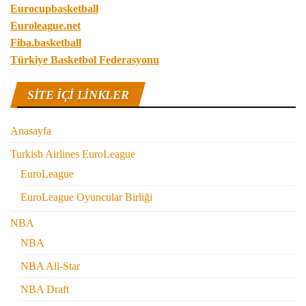
Eurocupbasketball
Euroleague.net
Fiba.basketball
Türkiye Basketbol Federasyonu
SITE IÇI LINKLER
Anasayfa
Turkish Airlines EuroLeague
EuroLeague
EuroLeague Oyuncular Birliği
NBA
NBA
NBA All-Star
NBA Draft