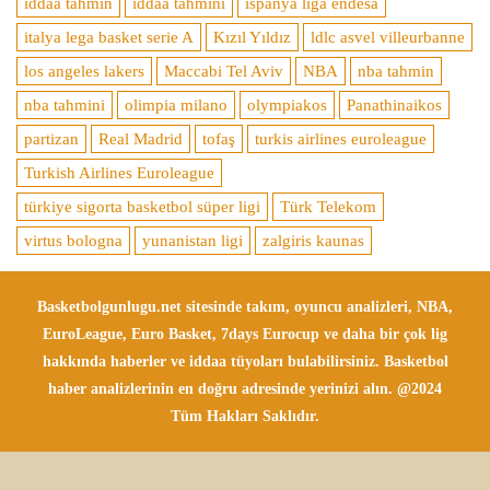
iddaa tahmin
iddaa tahmini
ispanya liga endesa
italya lega basket serie A
Kızıl Yıldız
ldlc asvel villeurbanne
los angeles lakers
Maccabi Tel Aviv
NBA
nba tahmin
nba tahmini
olimpia milano
olympiakos
Panathinaikos
partizan
Real Madrid
tofaş
turkis airlines euroleague
Turkish Airlines Euroleague
türkiye sigorta basketbol süper ligi
Türk Telekom
virtus bologna
yunanistan ligi
zalgiris kaunas
Basketbolgunlugu.net sitesinde takım, oyuncu analizleri, NBA,
EuroLeague, Euro Basket, 7days Eurocup ve daha bir çok lig
hakkında haberler ve iddaa tüyoları bulabilirsiniz. Basketbol
haber analizlerinin en doğru adresinde yerinizi alın. @2024
Tüm Hakları Saklıdır.