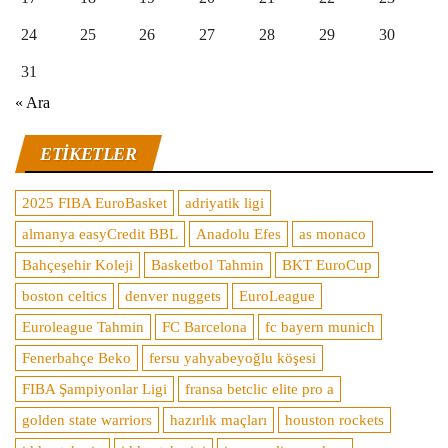
24
25
26
27
28
29
30
31
« Ara
ETIKETLER
2025 FIBA EuroBasket
adriyatik ligi
almanya easyCredit BBL
Anadolu Efes
as monaco
Bahçeşehir Koleji
Basketbol Tahmin
BKT EuroCup
boston celtics
denver nuggets
EuroLeague
Euroleague Tahmin
FC Barcelona
fc bayern munich
Fenerbahçe Beko
fersu yahyabeyoğlu köşesi
FIBA Şampiyonlar Ligi
fransa betclic elite pro a
golden state warriors
hazırlık maçları
houston rockets