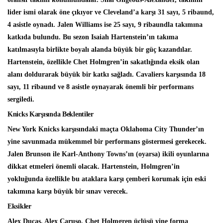
lider ismi olarak öne çıkıyor ve Cleveland’a karşı 31 sayı, 5 ribaund,
4 asistle oynadı. Jalen Williams ise 25 sayı, 9 ribaundla takımına
katkıda bulundu. Bu sezon Isaiah Hartenstein’ın takıma
katılmasıyla birlikte boyalı alanda büyük bir güç kazandılar.
Hartenstein, özellikle Chet Holmgren’in sakatlığında eksik olan
alanı doldurarak büyük bir katkı sağladı. Cavaliers karşısında 18
sayı, 11 ribaund ve 8 asistle oynayarak önemli bir performans
sergiledi.
Knicks Karşısında Beklentiler
New York Knicks karşısındaki maçta Oklahoma City Thunder’ın
yine savunmada mükemmel bir performans göstermesi gerekecek.
Jalen Brunson ile Karl-Anthony Towns’ın (oyarsa) ikili oyunlarına
dikkat etmeleri önemli olacak. Hartenstein, Holmgren’in
yokluğunda özellikle bu ataklara karşı çemberi korumak için eski
takımına karşı büyük bir sınav verecek.
Eksikler
Alex Ducas, Alex Caruso, Chet Holmgren üçlüsü yine forma