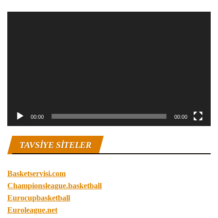
Video
oynatıcı
00:00
00:00
TAVSIYE SITELER
Basketservisi.com
Championsleague.basketball
Eurocupbasketball
Euroleague.net