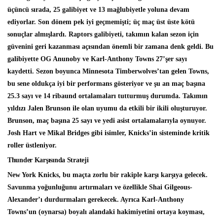
üçüncü sırada, 25 galibiyet ve 13 mağlubiyetle yoluna devam
ediyorlar. Son dönem pek iyi geçmemişti; üç maç üst üste kötü
sonuçlar almışlardı. Raptors galibiyeti, takımın kalan sezon için
güvenini geri kazanması açısından önemli bir zamana denk geldi. Bu
galibiyette OG Anunoby ve Karl-Anthony Towns 27’şer sayı
kaydetti. Sezon boyunca Minnesota Timberwolves’tan gelen Towns,
bu sene oldukça iyi bir performans gösteriyor ve şu an maç başına
25.3 sayı ve 14 ribaund ortalamaları tutturmuş durumda. Takımın
yıldızı Jalen Brunson ile olan uyumu da etkili bir ikili oluşturuyor.
Brunson, maç başına 25 sayı ve yedi asist ortalamalarıyla oynuyor.
Josh Hart ve Mikal Bridges gibi isimler, Knicks’in sisteminde kritik
roller üstleniyor.
Thunder Karşısında Strateji
New York Knicks, bu maçta zorlu bir rakiple karşı karşıya gelecek.
Savunma yoğunluğunu artırmaları ve özellikle Shai Gilgeous-
Alexander’ı durdurmaları gerekecek. Ayrıca Karl-Anthony
Towns’un (oynarsa) boyalı alandaki hakimiyetini ortaya koyması,