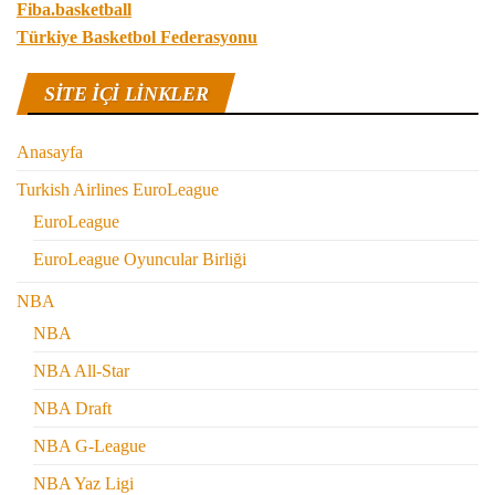
Fiba.basketball
Türkiye Basketbol Federasyonu
SITE IÇI LINKLER
Anasayfa
Turkish Airlines EuroLeague
EuroLeague
EuroLeague Oyuncular Birliği
NBA
NBA
NBA All-Star
NBA Draft
NBA G-League
NBA Yaz Ligi