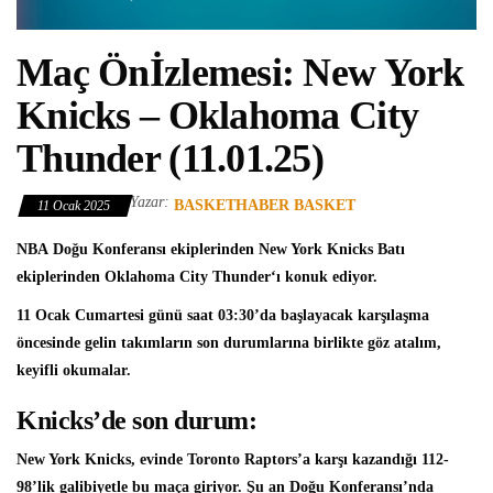
Maç Önİzlemesi: New York
Knicks – Oklahoma City
Thunder (11.01.25)
Yazar:
BASKETHABER BASKET
11 Ocak 2025
NBA
Doğu Konferansı ekiplerinden
New York Knicks
Batı
ekiplerinden
Oklahoma City Thunder
‘ı konuk ediyor.
11 Ocak Cumartesi günü saat 03:30’da başlayacak karşılaşma
öncesinde gelin takımların son durumlarına birlikte göz atalım,
keyifli okumalar.
Knicks’de son durum:
New York Knicks, evinde Toronto Raptors’a karşı kazandığı 112-
98’lik galibiyetle bu maça giriyor. Şu an Doğu Konferansı’nda