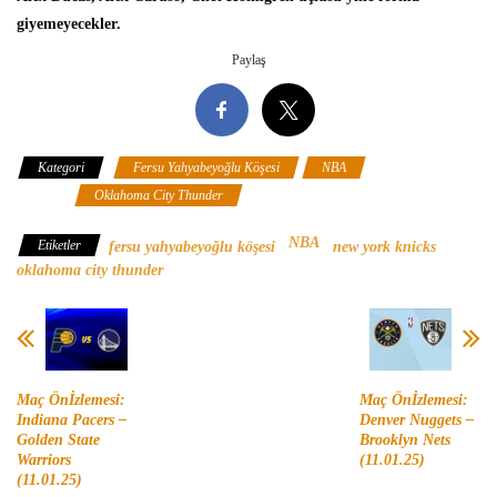
giyemeyecekler.
Paylaş
Kategori
Fersu Yahyabeyoğlu Köşesi
NBA
New York
Knicks
Oklahoma City Thunder
NBA
Etiketler
fersu yahyabeyoğlu köşesi
new york knicks
oklahoma city thunder
Maç Önİzlemesi:
Maç Önİzlemesi:
Indiana Pacers –
Denver Nuggets –
Golden State
Brooklyn Nets
Warriors
(11.01.25)
(11.01.25)