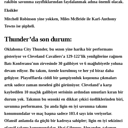
rakibin savunma zayıflıklarından faydalanmak adına önemli olacak.
Eksikler
Mitchell Robinson yine yokken, Miles McBride ile Karl-Anthony
Towns ise şüpheli.
Thunder’da son durum:
Oklahoma City Thunder, bu sezon yine harika bir performans
gösteriyor ve Cleveland Cavaliers’a 129-122’lik yenilgilerine rağmen
Batı Konferansı’nın zirvesinde 30 galibiyet ve 6 mağlubiyetle yoluna
devam ediyor. Bu takım, özenle kurulmuş ve her yıl biraz daha
gelişiyor. Playofflarda ciddi bir şampiyonluk koşusuna çıkmaları
artık sadece zaman meselesi gibi görünüyor. Cleveland’a karşı
kaybedilen 10 maçlık galibiyet serisinin ardından umutları kıran bir
durum yok. Takımın bu sezonki en dikkat çekici özelliklerinden biri,
savunma performansı. Şu anda ligin en iyi savunma takımı
konumundalar ve maç başına sadece 103.4 sayı izin veriyorlar.
Ofansif anlamda da güçlü bir kadroya sahipler; ligin en iyi sekizinci
ofansif takımı konumundalar. Shai Gilgeous-Alexander, takımın