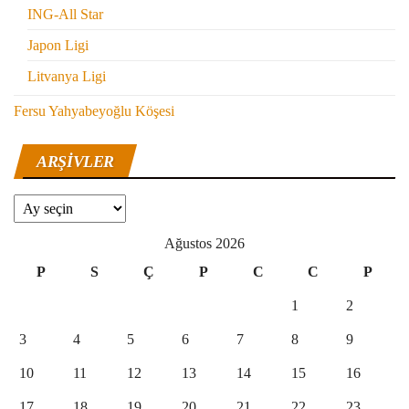
ING-All Star
Japon Ligi
Litvanya Ligi
Fersu Yahyabeyoğlu Köşesi
ARŞIVLER
Arşivler
Ağustos 2026
P
S
Ç
P
C
C
P
1
2
3
4
5
6
7
8
9
10
11
12
13
14
15
16
17
18
19
20
21
22
23