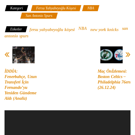
Kategori
Fersu Yahyabeyoğlu Köşesi
NBA
New York
Knicks
San Antonio Spurs
NBA
san
Etiketler
fersu yahyabeyoğlu köşesi
new york knicks
antonio spurs
İDDİA:
Maç Önİzlemesi:
Fenerbahçe, Uzun
Boston Celtics –
Transferi İçin
Philadelphia 76ers
Fernando’yu
(26.12.24)
Yeniden Gündeme
Aldı (Analiz)
Video
oynatıcı