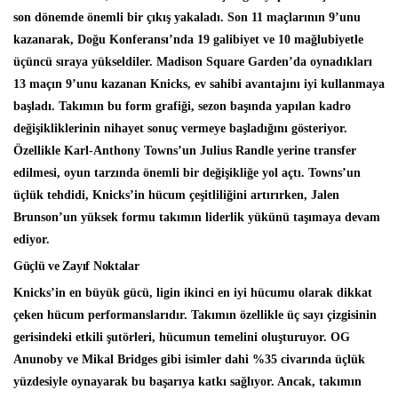
son dönemde önemli bir çıkış yakaladı. Son 11 maçlarının 9’unu
kazanarak, Doğu Konferansı’nda 19 galibiyet ve 10 mağlubiyetle
üçüncü sıraya yükseldiler. Madison Square Garden’da oynadıkları
13 maçın 9’unu kazanan Knicks, ev sahibi avantajını iyi kullanmaya
başladı. Takımın bu form grafiği, sezon başında yapılan kadro
değişikliklerinin nihayet sonuç vermeye başladığını gösteriyor.
Özellikle Karl-Anthony Towns’un Julius Randle yerine transfer
edilmesi, oyun tarzında önemli bir değişikliğe yol açtı. Towns’un
üçlük tehdidi, Knicks’in hücum çeşitliliğini artırırken, Jalen
Brunson’un yüksek formu takımın liderlik yükünü taşımaya devam
ediyor.
Güçlü ve Zayıf Noktalar
Knicks’in en büyük gücü, ligin ikinci en iyi hücumu olarak dikkat
çeken hücum performanslarıdır. Takımın özellikle üç sayı çizgisinin
gerisindeki etkili şutörleri, hücumun temelini oluşturuyor. OG
Anunoby ve Mikal Bridges gibi isimler dahi %35 civarında üçlük
yüzdesiyle oynayarak bu başarıya katkı sağlıyor. Ancak, takımın