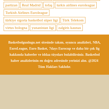
partizan
Real Madrid
tofaş
turkis airlines euroleague
Turkish Airlines Euroleague
türkiye sigorta basketbol süper ligi
Türk Telekom
virtus bologna
yunanistan ligi
zalgiris kaunas
Basketbolgunlugu.net sitesinde takım, oyuncu analizleri, NBA,
EuroLeague, Euro Basket, 7days Eurocup ve daha bir çok lig
hakkında haberler ve iddaa tüyoları bulabilirsiniz. Basketbol
haber analizlerinin en doğru adresinde yerinizi alın. @2024
Tüm Hakları Saklıdır.