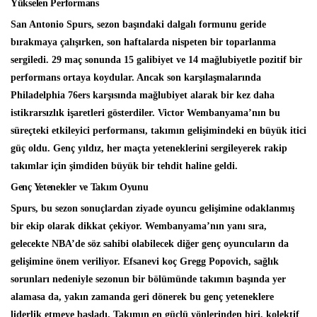
Yükselen Performans
San Antonio Spurs, sezon başındaki dalgalı formunu geride
bırakmaya çalışırken, son haftalarda nispeten bir toparlanma
sergiledi. 29 maç sonunda 15 galibiyet ve 14 mağlubiyetle pozitif bir
performans ortaya koydular. Ancak son karşılaşmalarında
Philadelphia 76ers karşısında mağlubiyet alarak bir kez daha
istikrarsızlık işaretleri gösterdiler. Victor Wembanyama’nın bu
süreçteki etkileyici performansı, takımın gelişimindeki en büyük itici
güç oldu. Genç yıldız, her maçta yeteneklerini sergileyerek rakip
takımlar için şimdiden büyük bir tehdit haline geldi.
Genç Yetenekler ve Takım Oyunu
Spurs, bu sezon sonuçlardan ziyade oyuncu gelişimine odaklanmış
bir ekip olarak dikkat çekiyor. Wembanyama’nın yanı sıra,
gelecekte NBA’de söz sahibi olabilecek diğer genç oyuncuların da
gelişimine önem veriliyor. Efsanevi koç Gregg Popovich, sağlık
sorunları nedeniyle sezonun bir bölümünde takımın başında yer
alamasa da, yakın zamanda geri dönerek bu genç yeteneklere
liderlik etmeye başladı. Takımın en güçlü yönlerinden biri, kolektif