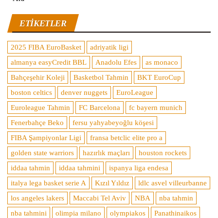
ETIKETLER
2025 FIBA EuroBasket
adriyatik ligi
almanya easyCredit BBL
Anadolu Efes
as monaco
Bahçeşehir Koleji
Basketbol Tahmin
BKT EuroCup
boston celtics
denver nuggets
EuroLeague
Euroleague Tahmin
FC Barcelona
fc bayern munich
Fenerbahçe Beko
fersu yahyabeyoğlu köşesi
FIBA Şampiyonlar Ligi
fransa betclic elite pro a
golden state warriors
hazırlık maçları
houston rockets
iddaa tahmin
iddaa tahmini
ispanya liga endesa
italya lega basket serie A
Kızıl Yıldız
ldlc asvel villeurbanne
los angeles lakers
Maccabi Tel Aviv
NBA
nba tahmin
nba tahmini
olimpia milano
olympiakos
Panathinaikos