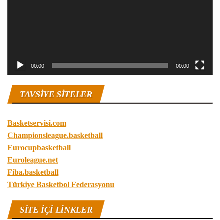
00:00
00:00
TAVSIYE SITELER
Basketservisi.com
Championsleague.basketball
Eurocupbasketball
Euroleague.net
Fiba.basketball
Türkiye Basketbol Federasyonu
SITE IÇI LINKLER