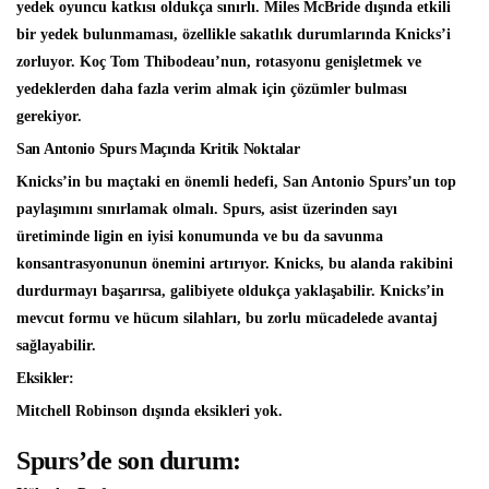
yedek oyuncu katkısı oldukça sınırlı. Miles McBride dışında etkili
bir yedek bulunmaması, özellikle sakatlık durumlarında Knicks’i
zorluyor. Koç Tom Thibodeau’nun, rotasyonu genişletmek ve
yedeklerden daha fazla verim almak için çözümler bulması
gerekiyor.
San Antonio Spurs Maçında Kritik Noktalar
Knicks’in bu maçtaki en önemli hedefi, San Antonio Spurs’un top
paylaşımını sınırlamak olmalı. Spurs, asist üzerinden sayı
üretiminde ligin en iyisi konumunda ve bu da savunma
konsantrasyonunun önemini artırıyor. Knicks, bu alanda rakibini
durdurmayı başarırsa, galibiyete oldukça yaklaşabilir. Knicks’in
mevcut formu ve hücum silahları, bu zorlu mücadelede avantaj
sağlayabilir.
Eksikler:
Mitchell Robinson dışında eksikleri yok.
Spurs’de son durum: