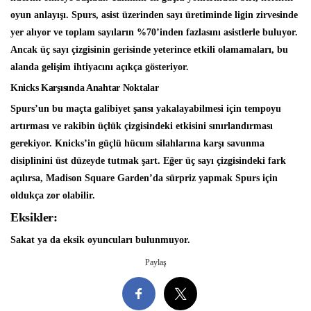
oyun anlayışı. Spurs, asist üzerinden sayı üretiminde ligin zirvesinde
yer alıyor ve toplam sayıların %70’inden fazlasını asistlerle buluyor.
Ancak üç sayı çizgisinin gerisinde yeterince etkili olamamaları, bu
alanda gelişim ihtiyacını açıkça gösteriyor.
Knicks Karşısında Anahtar Noktalar
Spurs’un bu maçta galibiyet şansı yakalayabilmesi için tempoyu
artırması ve rakibin üçlük çizgisindeki etkisini sınırlandırması
gerekiyor. Knicks’in güçlü hücum silahlarına karşı savunma
disiplinini üst düzeyde tutmak şart. Eğer üç sayı çizgisindeki fark
açılırsa, Madison Square Garden’da sürpriz yapmak Spurs için
oldukça zor olabilir.
Eksikler:
Sakat ya da eksik oyuncuları bulunmuyor.
Paylaş