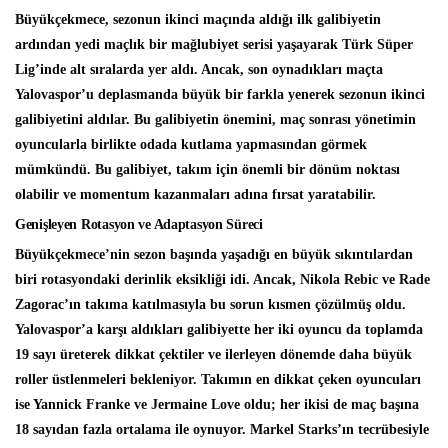
Büyükçekmece, sezonun ikinci maçında aldığı ilk galibiyetin
ardından yedi maçlık bir mağlubiyet serisi yaşayarak Türk Süper
Lig’inde alt sıralarda yer aldı. Ancak, son oynadıkları maçta
Yalovaspor’u deplasmanda büyük bir farkla yenerek sezonun ikinci
galibiyetini aldılar. Bu galibiyetin önemini, maç sonrası yönetimin
oyuncularla birlikte odada kutlama yapmasından görmek
mümkündü. Bu galibiyet, takım için önemli bir dönüm noktası
olabilir ve momentum kazanmaları adına fırsat yaratabilir.
Genişleyen Rotasyon ve Adaptasyon Süreci
Büyükçekmece’nin sezon başında yaşadığı en büyük sıkıntılardan
biri rotasyondaki derinlik eksikliği idi. Ancak, Nikola Rebic ve Rade
Zagorac’ın takıma katılmasıyla bu sorun kısmen çözülmüş oldu.
Yalovaspor’a karşı aldıkları galibiyette her iki oyuncu da toplamda
19 sayı üreterek dikkat çektiler ve ilerleyen dönemde daha büyük
roller üstlenmeleri bekleniyor. Takımın en dikkat çeken oyuncuları
ise Yannick Franke ve Jermaine Love oldu; her ikisi de maç başına
18 sayıdan fazla ortalama ile oynuyor. Markel Starks’ın tecrübesiyle