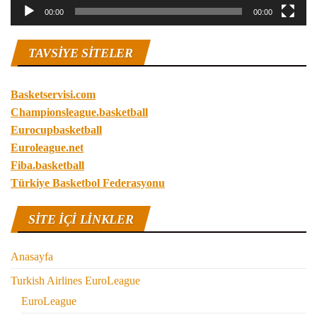
00:00
00:00
TAVSIYE SITELER
Basketservisi.com
Championsleague.basketball
Eurocupbasketball
Euroleague.net
Fiba.basketball
Türkiye Basketbol Federasyonu
SITE IÇI LINKLER
Anasayfa
Turkish Airlines EuroLeague
EuroLeague