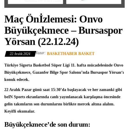
Maç Önİzlemesi: Onvo
Büyükçekmece – Bursaspor
Yörsan (22.12.24)
Yazar:
BASKETHABER BASKET
22 Aralık 2024
Türkiye Sigorta Basketbol Süper Ligi
11. hafta mücadelesinde
Onvo
Büyükçekmece
, Gazanfer Bilge Spor Salonu’nda
Bursaspor Yörsan
‘ı
konuk edecek.
22 Aralık Pazar günü saat 15:30’da başlayacak ve her zamanki gibi
beIN Sports ekranlarında canlı yayınlanacak karşılaşma öncesinde
gelin takımların son durumlarını birlikte mercek altına alalım.
Keyifli okumalar.
Büyükçekmece’de son durum: