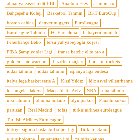
almanya easyCredit BBL
Anadolu Efes
as monaco
Bahçeşehir Koleji
Basketbol Tahmin
BKT EuroCup
boston celtics
denver nuggets
EuroLeague
Euroleague Tahmin
FC Barcelona
fc bayern munich
Fenerbahçe Beko
fersu yahyabeyoğlu köşesi
FIBA Şampiyonlar Ligi
fransa betclic elite pro a
golden state warriors
hazırlık maçları
houston rockets
iddaa tahmin
iddaa tahmini
ispanya liga endesa
italya lega basket serie A
Kızıl Yıldız
ldlc asvel villeurbanne
los angeles lakers
Maccabi Tel Aviv
NBA
nba tahmin
nba tahmini
olimpia milano
olympiakos
Panathinaikos
partizan
Real Madrid
tofaş
turkis airlines euroleague
Turkish Airlines Euroleague
türkiye sigorta basketbol süper ligi
Türk Telekom
virtus bologna
yunanistan ligi
zalgiris kaunas