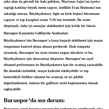
arka alan da güvenli bir hale gelirken, Martynas Sajus’un içeriye
yaptığı katkılar büyük önem taşıyor, özellikle Evan Bruinsma’nın
sakatlığı sonrası. Büyükçekmece, ligin en kötü beşinci hücumunu
yapıyor ve top kayıpları oranı %16’nın üzerinde. Bu oranı
düşürmek, daha iyi sonuçlar alabilmeleri için kritik bir faktör.
Bursaspor Karşısında Galibiyetin Anahtarları
Büyükçekmece’nin Bursaspor’a karşı başarılı olabilmesi için maçın
temposunu kontrol altına alması gerekecek. Hızlı tempoda
oynamak, Bursaspor’un oyun tarzına uygun olacaktır ve bu,
Büyükçekmece için dezavantaj oluşturur. Bursaspor’un zayıf
ribaund performansı ise Büyükçekmece için bir avantaj yaratabilir.
Bu alandaki üstünlük, maçın kaderini etkileyebilir ve top
kontrolüyle birlikte takımın bu avantajı en iyi şekilde
değerlendirmesi, onların bir galibiyet serisi başlatmasına olanak
sağlayabilir.
Bursaspor’da son durum:
Bursaspor, sezon boyunca tutarsız bir performans sergileyerek arka