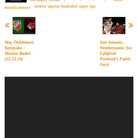
türkiye sigorta basketbol süper ligi
büyükçekmece
Maç Önİzlemesi:
San Antonio,
Karşıyaka –
Wembenyama Şov
Manisa Basket
Eşliğinde
(22.12.24)
Portland’ı Farklı
Geçti
Video
oynatıcı