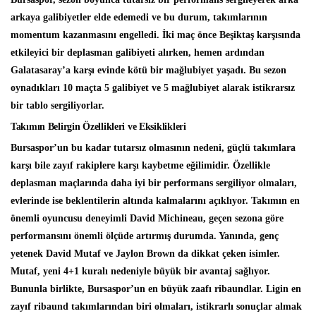
arkaya galibiyetler elde edemedi ve bu durum, takımlarının
momentum kazanmasını engelledi. İki maç önce Beşiktaş karşısında
etkileyici bir deplasman galibiyeti alırken, hemen ardından
Galatasaray’a karşı evinde kötü bir mağlubiyet yaşadı. Bu sezon
oynadıkları 10 maçta 5 galibiyet ve 5 mağlubiyet alarak istikrarsız
bir tablo sergiliyorlar.
Takımın Belirgin Özellikleri ve Eksiklikleri
Bursaspor’un bu kadar tutarsız olmasının nedeni, güçlü takımlara
karşı bile zayıf rakiplere karşı kaybetme eğilimidir. Özellikle
deplasman maçlarında daha iyi bir performans sergiliyor olmaları,
evlerinde ise beklentilerin altında kalmalarını açıklıyor. Takımın en
önemli oyuncusu deneyimli David Michineau, geçen sezona göre
performansını önemli ölçüde artırmış durumda. Yanında, genç
yetenek David Mutaf ve Jaylon Brown da dikkat çeken isimler.
Mutaf, yeni 4+1 kuralı nedeniyle büyük bir avantaj sağlıyor.
Bununla birlikte, Bursaspor’un en büyük zaafı ribaundlar. Ligin en
zayıf ribaund takımlarından biri olmaları, istikrarlı sonuçlar almak