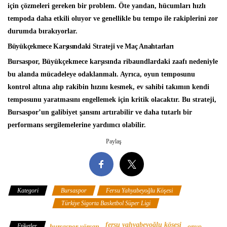
için çözmeleri gereken bir problem. Öte yandan, hücumları hızlı
tempoda daha etkili oluyor ve genellikle bu tempo ile rakiplerini zor
durumda bırakıyorlar.
Büyükçekmece Karşısındaki Strateji ve Maç Anahtarları
Bursaspor, Büyükçekmece karşısında ribaundlardaki zaafı nedeniyle
bu alanda mücadeleye odaklanmalı. Ayrıca, oyun temposunu
kontrol altına alıp rakibin hızını kesmek, ev sahibi takımın kendi
temposunu yaratmasını engellemek için kritik olacaktır. Bu strateji,
Bursaspor’un galibiyet şansını artırabilir ve daha tutarlı bir
performans sergilemelerine yardımcı olabilir.
Paylaş
Kategori
Bursaspor
Fersu Yahyabeyoğlu Köşesi
Onvo
Büyükçekmece
Türkiye Sigorta Basketbol Süper Ligi
fersu yahyabeyoğlu köşesi
Etiketler
bursaspor yörsan
onvo