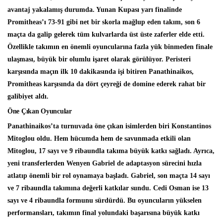
avantaj yakalamış durumda. Yunan Kupası yarı finalinde
Promitheas’ı 73-91 gibi net bir skorla mağlup eden takım, son 6
maçta da galip gelerek tüm kulvarlarda üst üste zaferler elde etti.
Özellikle takımın en önemli oyuncularına fazla yük binmeden finale
ulaşması, büyük bir olumlu işaret olarak görülüyor. Peristeri
karşısında maçın ilk 10 dakikasında işi bitiren Panathinaikos,
Promitheas karşısında da dört çeyreği de domine ederek rahat bir
galibiyet aldı.
Öne Çıkan Oyuncular
Panathinaikos’ta turnuvada öne çıkan isimlerden biri Konstantinos
Mitoglou oldu. Hem hücumda hem de savunmada etkili olan
Mitoglou, 17 sayı ve 9 ribaundla takıma büyük katkı sağladı. Ayrıca,
yeni transferlerden Wenyen Gabriel de adaptasyon sürecini hızla
atlatıp önemli bir rol oynamaya başladı. Gabriel, son maçta 14 sayı
ve 7 ribaundla takımına değerli katkılar sundu. Cedi Osman ise 13
sayı ve 4 ribaundla formunu sürdürdü. Bu oyuncuların yükselen
performansları, takımın final yolundaki başarısına büyük katkı