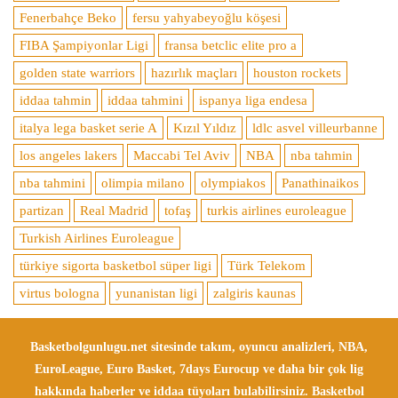
Fenerbahçe Beko
fersu yahyabeyoğlu köşesi
FIBA Şampiyonlar Ligi
fransa betclic elite pro a
golden state warriors
hazırlık maçları
houston rockets
iddaa tahmin
iddaa tahmini
ispanya liga endesa
italya lega basket serie A
Kızıl Yıldız
ldlc asvel villeurbanne
los angeles lakers
Maccabi Tel Aviv
NBA
nba tahmin
nba tahmini
olimpia milano
olympiakos
Panathinaikos
partizan
Real Madrid
tofaş
turkis airlines euroleague
Turkish Airlines Euroleague
türkiye sigorta basketbol süper ligi
Türk Telekom
virtus bologna
yunanistan ligi
zalgiris kaunas
Basketbolgunlugu.net sitesinde takım, oyuncu analizleri, NBA,
EuroLeague, Euro Basket, 7days Eurocup ve daha bir çok lig
hakkında haberler ve iddaa tüyoları bulabilirsiniz. Basketbol