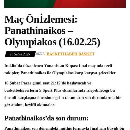
Maç Önİzlemesi:
Panathinaikos –
Olympiakos (16.02.25)
Yazar:
BASKETHABER BASKET
16 Şubat 2025
Iraklio’da düzenlenen
Yunanistan Kupası
final maçında ezeli
rakipler,
Panathinaikos
ile
Olympiakos
karşı karşıya gelecekler.
16 Şubat Pazar günü saat 21:15’de başlayacak ve
basketbolseverlerin S Sport Plus ekranlarında izleyebileceği bu
önemli karşılaşma öncesinde gelin takımların son durumlarına bir
göz atalım, keyifli okumalar.
Panathinaikos’da son durum:
Panathinaikos, son dönemdeki müthiş formuyla final için büyük bir