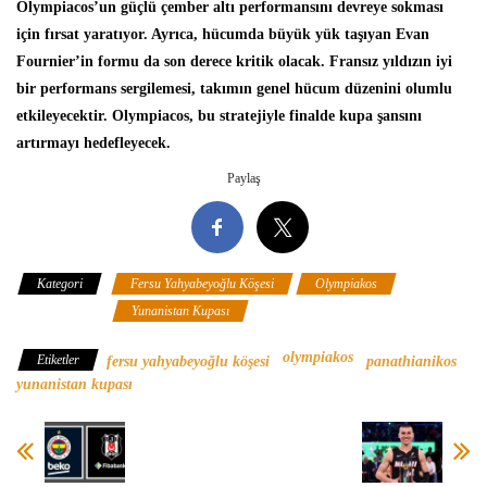
Olympiacos’un güçlü çember altı performansını devreye sokması
için fırsat yaratıyor. Ayrıca, hücumda büyük yük taşıyan Evan
Fournier’in formu da son derece kritik olacak. Fransız yıldızın iyi
bir performans sergilemesi, takımın genel hücum düzenini olumlu
etkileyecektir. Olympiacos, bu stratejiyle finalde kupa şansını
artırmayı hedefleyecek.
Paylaş
Kategori
Fersu Yahyabeyoğlu Köşesi
Olympiakos
Panathinaikos
Yunanistan Kupası
olympiakos
Etiketler
fersu yahyabeyoğlu köşesi
panathianikos
yunanistan kupası