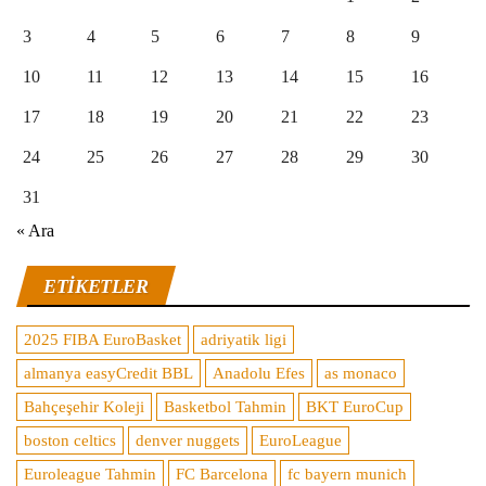
3
4
5
6
7
8
9
10
11
12
13
14
15
16
17
18
19
20
21
22
23
24
25
26
27
28
29
30
31
« Ara
ETIKETLER
2025 FIBA EuroBasket
adriyatik ligi
almanya easyCredit BBL
Anadolu Efes
as monaco
Bahçeşehir Koleji
Basketbol Tahmin
BKT EuroCup
boston celtics
denver nuggets
EuroLeague
Euroleague Tahmin
FC Barcelona
fc bayern munich