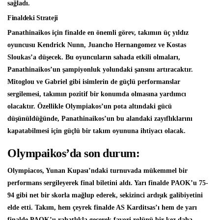
sağladı.
Finaldeki Strateji
Panathinaikos için finalde en önemli görev, takımın üç yıldız
oyuncusu Kendrick Nunn, Juancho Hernangomez ve Kostas
Sloukas’a düşecek. Bu oyuncuların sahada etkili olmaları,
Panathinaikos’un şampiyonluk yolundaki şansını artıracaktır.
Mitoglou ve Gabriel gibi isimlerin de güçlü performanslar
sergilemesi, takımın pozitif bir konumda olmasına yardımcı
olacaktır. Özellikle Olympiakos’un pota altındaki gücü
düşünüldüğünde, Panathinaikos’un bu alandaki zayıflıklarını
kapatabilmesi için güçlü bir takım oyununa ihtiyacı olacak.
Olympaikos’da son durum:
Olympiacos, Yunan Kupası’ndaki turnuvada mükemmel bir
performans sergileyerek final biletini aldı. Yarı finalde PAOK’u 75-
94 gibi net bir skorla mağlup ederek, sekizinci ardışık galibiyetini
elde etti. Takım, hem çeyrek finalde AS Karditsas’ı hem de yarı
finalde PAOK’u rahatlıkla geçerek favori rolünü bir kez daha