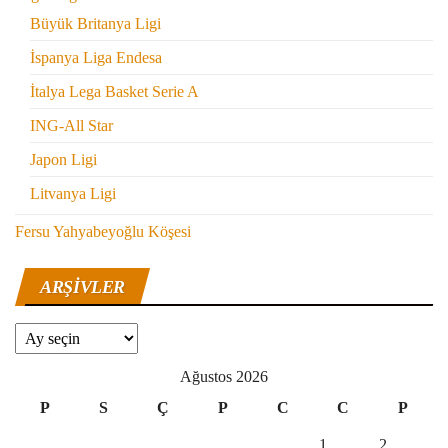
Büyük Britanya Ligi
İspanya Liga Endesa
İtalya Lega Basket Serie A
ING-All Star
Japon Ligi
Litvanya Ligi
Fersu Yahyabeyoğlu Köşesi
ARŞIVLER
Arşivler
Ağustos 2026
P
S
Ç
P
C
C
P
1
2