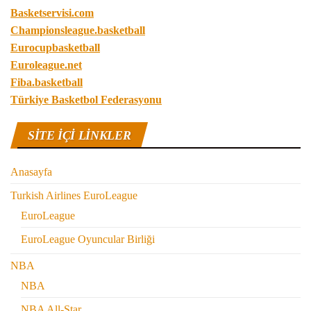
Basketservisi.com
Championsleague.basketball
Eurocupbasketball
Euroleague.net
Fiba.basketball
Türkiye Basketbol Federasyonu
SITE IÇI LINKLER
Anasayfa
Turkish Airlines EuroLeague
EuroLeague
EuroLeague Oyuncular Birliği
NBA
NBA
NBA All-Star