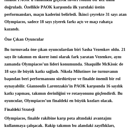
doğruladı. Özellikle PAOK karşısında ilk yarıdaki üstün
performansları, maçın kaderini belirledi. İkinci çeyrekte 31 sayı atan
Olympiacos, sadece 18 sayı yiyerek farkı açtı ve maçı rahatça
kazandı.
Öne Çıkan Oyuncular
Bu turnuvada öne çıkan oyunculardan biri Sasha Vezenkov oldu. 21
sayı ile takımın en skorer ismi olarak fark yaratan Vezenkov, aynı
zamanda Olympiacos’un lideri konumunda. Shaquille McKissic de
18 sayı ile büyük katkı sağladı. Nikola Milutinov ise turnuvanın
başından beri performansını sürdürüyor ve finalde önemli bir rol
oynayabilir. Giannoulis Larentzakis’in PAOK karşısında 16 sayılık
katkı yapması, takımın derinliğini ve rotasyonunu güçlendirdi. Bu
oyuncular, Olympiacos’un finaldeki en büyük kozları olacak.
Finaldeki Strateji
Olympiacos, finalde rakibine karşı pota altındaki avantajını
kullanmaya çalışacak. Rakip takımın bu alandaki zayıflıkları,