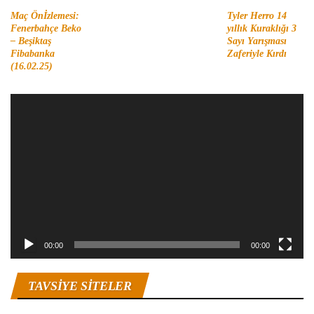
Maç Önİzlemesi:
Tyler Herro 14
Fenerbahçe Beko
yıllık Kuraklığı 3
– Beşiktaş
Sayı Yarışması
Fibabanka
Zaferiyle Kırdı
(16.02.25)
Video
oynatıcı
00:00
00:00
TAVSIYE SITELER