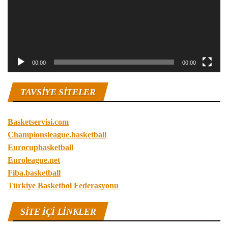
00:00
00:00
TAVSIYE SITELER
Basketservisi.com
Championsleague.basketball
Eurocupbasketball
Euroleague.net
Fiba.basketball
Türkiye Basketbol Federasyonu
SITE IÇI LINKLER