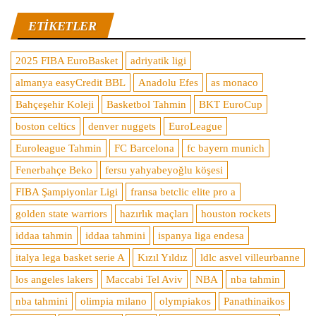
ETIKETLER
2025 FIBA EuroBasket
adriyatik ligi
almanya easyCredit BBL
Anadolu Efes
as monaco
Bahçeşehir Koleji
Basketbol Tahmin
BKT EuroCup
boston celtics
denver nuggets
EuroLeague
Euroleague Tahmin
FC Barcelona
fc bayern munich
Fenerbahçe Beko
fersu yahyabeyoğlu köşesi
FIBA Şampiyonlar Ligi
fransa betclic elite pro a
golden state warriors
hazırlık maçları
houston rockets
iddaa tahmin
iddaa tahmini
ispanya liga endesa
italya lega basket serie A
Kızıl Yıldız
ldlc asvel villeurbanne
los angeles lakers
Maccabi Tel Aviv
NBA
nba tahmin
nba tahmini
olimpia milano
olympiakos
Panathinaikos