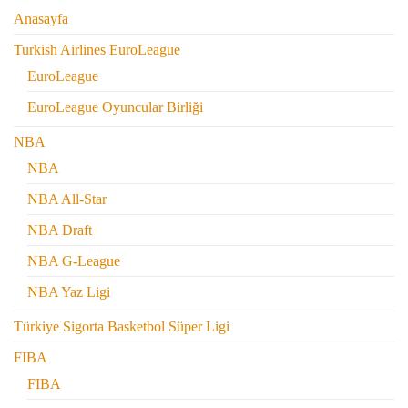
Anasayfa
Turkish Airlines EuroLeague
EuroLeague
EuroLeague Oyuncular Birliği
NBA
NBA
NBA All-Star
NBA Draft
NBA G-League
NBA Yaz Ligi
Türkiye Sigorta Basketbol Süper Ligi
FIBA
FIBA