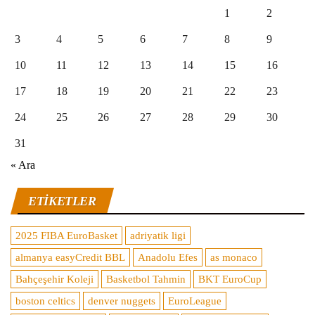
1
2
3
4
5
6
7
8
9
10
11
12
13
14
15
16
17
18
19
20
21
22
23
24
25
26
27
28
29
30
31
« Ara
ETIKETLER
2025 FIBA EuroBasket
adriyatik ligi
almanya easyCredit BBL
Anadolu Efes
as monaco
Bahçeşehir Koleji
Basketbol Tahmin
BKT EuroCup
boston celtics
denver nuggets
EuroLeague