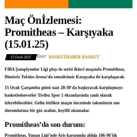
Maç Önİzlemesi:
Promitheas – Karşıyaka
(15.01.25)
Yazar:
BASKETHABER BASKET
15 Ocak 2025
FIBA Şampiyonlar Ligi
play-in serisi ikinci maçında
Promitheas
,
Dimitris Tofalos Arena’da temsilcimiz
Karşıyaka
ile karşılaşacak.
15 Ocak Çarşamba günü saat 20:30’da başlayacak karşılaşmayı
basketbolseverler Tivibu Spor 1 ekranlarında canlı olarak
izleyebilecekler. Gelin birlikte maçın öncesinde takımların son
durumlarına bir göz atalım, keyifli okumalar.
Promitheas’da son durum:
Promitheas, Yunan Ligi’nde Aris karşısında aldığı 106-96’lık