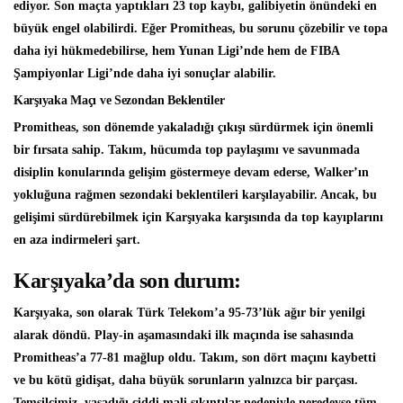
ediyor. Son maçta yaptıkları 23 top kaybı, galibiyetin önündeki en
büyük engel olabilirdi. Eğer Promitheas, bu sorunu çözebilir ve topa
daha iyi hükmedebilirse, hem Yunan Ligi’nde hem de FIBA
Şampiyonlar Ligi’nde daha iyi sonuçlar alabilir.
Karşıyaka Maçı ve Sezondan Beklentiler
Promitheas, son dönemde yakaladığı çıkışı sürdürmek için önemli
bir fırsata sahip. Takım, hücumda top paylaşımı ve savunmada
disiplin konularında gelişim göstermeye devam ederse, Walker’ın
yokluğuna rağmen sezondaki beklentileri karşılayabilir. Ancak, bu
gelişimi sürdürebilmek için Karşıyaka karşısında da top kayıplarını
en aza indirmeleri şart.
Karşıyaka’da son durum:
Karşıyaka, son olarak Türk Telekom’a 95-73’lük ağır bir yenilgi
alarak döndü. Play-in aşamasındaki ilk maçında ise sahasında
Promitheas’a 77-81 mağlup oldu. Takım, son dört maçını kaybetti
ve bu kötü gidişat, daha büyük sorunların yalnızca bir parçası.
Temsilcimiz, yaşadığı ciddi mali sıkıntılar nedeniyle neredeyse tüm