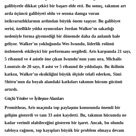
galibiyetle dikkat çekici bir başarı elde etti. Bu sonuç, takımın art
arda üçüncü galibiyeti oldu ve sezona damga vuran
istikrarsızlıklarının ardından büyük önem taşıyor. Bu galibiyet
serisi, özellikle yıldız oyuncuları Jordan Walker’ın sakatlığı
nedeniyle forma giyemediği bir dönemde daha da anlamlı hale
geliyor. Walker’ın yokluğunda Wes Iwundu, liderlik rolünü
üstlenerek etkileyici bir performans sergiledi. Aris karşısında 21 sayı,
5 ribaund ve 4 asistle öne çıkan Iwundu’nun yanı sıra, Michalis
Lountzis de 20 sayı, 8 asist ve 5 ribaund ile yıldızlaştı. Bu ikilinin
katkısı, Walker’ın eksikliğini büyük ölçüde telafi ederken, Simi
Shittu’nun da boyalı alandaki katkıları takımın hücum gücünü
artırdı.
Güçlü Yönler ve İyileşme Alanları
Promitheas, Aris maçında top paylaşımı konusunda önemli bir
gelişim gösterdi ve tam 33 asist kaydetti. Bu, takımın hücumda ne
kadar verimli olabileceğini gösteren bir işaret. Ancak, bu olumlu
tabloya rağmen, top kayıpları büyük bir problem olmaya devam