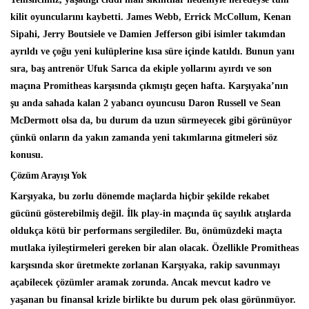
kilit oyuncularını kaybetti. James Webb, Errick McCollum, Kenan
Sipahi, Jerry Boutsiele ve Damien Jefferson gibi isimler takımdan
ayrıldı ve çoğu yeni kulüplerine kısa süre içinde katıldı. Bunun yanı
sıra, baş antrenör Ufuk Sarıca da ekiple yollarını ayırdı ve son
maçına Promitheas karşısında çıkmıştı geçen hafta. Karşıyaka’nın
şu anda sahada kalan 2 yabancı oyuncusu Daron Russell ve Sean
McDermott olsa da, bu durum da uzun sürmeyecek gibi görünüyor
çünkü onların da yakın zamanda yeni takımlarına gitmeleri söz
konusu.
Çözüm Arayışı Yok
Karşıyaka, bu zorlu dönemde maçlarda hiçbir şekilde rekabet
gücünü gösterebilmiş değil. İlk play-in maçında üç sayılık atışlarda
oldukça kötü bir performans sergilediler. Bu, önümüzdeki maçta
mutlaka iyileştirmeleri gereken bir alan olacak. Özellikle Promitheas
karşısında skor üretmekte zorlanan Karşıyaka, rakip savunmayı
açabilecek çözümler aramak zorunda. Ancak mevcut kadro ve
yaşanan bu finansal krizle birlikte bu durum pek olası görünmüyor.