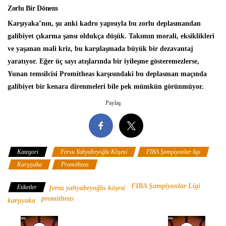
Zorlu Bir Dönem
Karşıyaka’nın, şu anki kadro yapısıyla bu zorlu deplasmandan
galibiyet çıkarma şansı oldukça düşük. Takımın morali, eksiklikleri
ve yaşanan mali kriz, bu karşılaşmada büyük bir dezavantaj
yaratıyor. Eğer üç sayı atışlarında bir iyileşme gösteremezlerse,
Yunan temsilcisi Promitheas karşısındaki bu deplasman maçında
galibiyet bir kenara direnmeleri bile pek mümkün görünmüyor.
Paylaş
Kategori
Fersu Yahyabeyoğlu Köşesi
FIBA Şampiyonlar ligi
Karşıyaka
Promitheas
FIBA Şampiyonlar Ligi
Etiketler
fersu yahyabeyoğlu köşesi
promitheas
karşıyaka