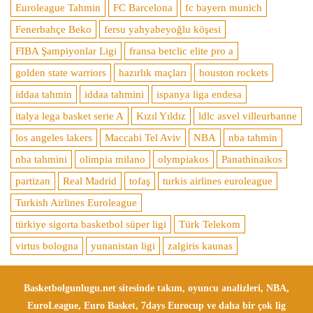
Euroleague Tahmin
FC Barcelona
fc bayern munich
Fenerbahçe Beko
fersu yahyabeyoğlu köşesi
FIBA Şampiyonlar Ligi
fransa betclic elite pro a
golden state warriors
hazırlık maçları
houston rockets
iddaa tahmin
iddaa tahmini
ispanya liga endesa
italya lega basket serie A
Kızıl Yıldız
ldlc asvel villeurbanne
los angeles lakers
Maccabi Tel Aviv
NBA
nba tahmin
nba tahmini
olimpia milano
olympiakos
Panathinaikos
partizan
Real Madrid
tofaş
turkis airlines euroleague
Turkish Airlines Euroleague
türkiye sigorta basketbol süper ligi
Türk Telekom
virtus bologna
yunanistan ligi
zalgiris kaunas
Basketbolgunlugu.net sitesinde takım, oyuncu analizleri, NBA,
EuroLeague, Euro Basket, 7days Eurocup ve daha bir çok lig