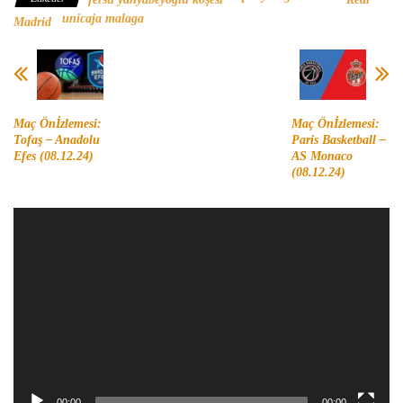
unicaja malaga
Madrid
Maç Önİzlemesi:
Maç Önİzlemesi:
Tofaş – Anadolu
Paris Basketball –
Efes (08.12.24)
AS Monaco
(08.12.24)
Video
oynatıcı
00:00
00:00