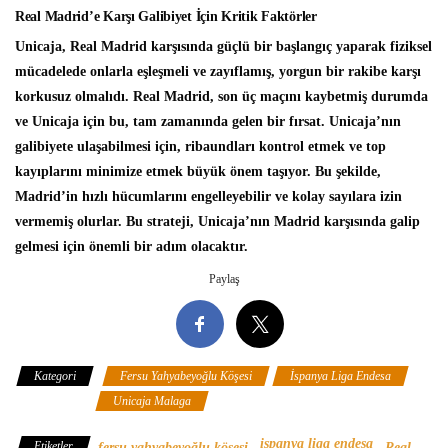
Real Madrid’e Karşı Galibiyet İçin Kritik Faktörler
Unicaja, Real Madrid karşısında güçlü bir başlangıç yaparak fiziksel
mücadelede onlarla eşleşmeli ve zayıflamış, yorgun bir rakibe karşı
korkusuz olmalıdı. Real Madrid, son üç maçını kaybetmiş durumda
ve Unicaja için bu, tam zamanında gelen bir fırsat. Unicaja’nın
galibiyete ulaşabilmesi için, ribaundları kontrol etmek ve top
kayıplarını minimize etmek büyük önem taşıyor. Bu şekilde,
Madrid’in hızlı hücumlarını engelleyebilir ve kolay sayılara izin
vermemiş olurlar. Bu strateji, Unicaja’nın Madrid karşısında galip
gelmesi için önemli bir adım olacaktır.
Paylaş
Kategori
Fersu Yahyabeyoğlu Köşesi
İspanya Liga Endesa
Real Madrid
Unicaja Malaga
ispanya liga endesa
Etiketler
fersu yahyabeyoğlu köşesi
Real