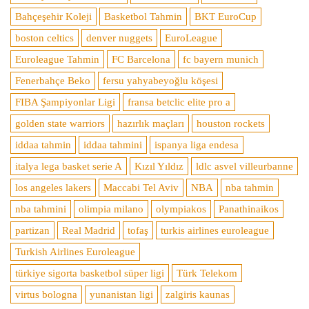
Bahçeşehir Koleji
Basketbol Tahmin
BKT EuroCup
boston celtics
denver nuggets
EuroLeague
Euroleague Tahmin
FC Barcelona
fc bayern munich
Fenerbahçe Beko
fersu yahyabeyoğlu köşesi
FIBA Şampiyonlar Ligi
fransa betclic elite pro a
golden state warriors
hazırlık maçları
houston rockets
iddaa tahmin
iddaa tahmini
ispanya liga endesa
italya lega basket serie A
Kızıl Yıldız
ldlc asvel villeurbanne
los angeles lakers
Maccabi Tel Aviv
NBA
nba tahmin
nba tahmini
olimpia milano
olympiakos
Panathinaikos
partizan
Real Madrid
tofaş
turkis airlines euroleague
Turkish Airlines Euroleague
türkiye sigorta basketbol süper ligi
Türk Telekom
virtus bologna
yunanistan ligi
zalgiris kaunas