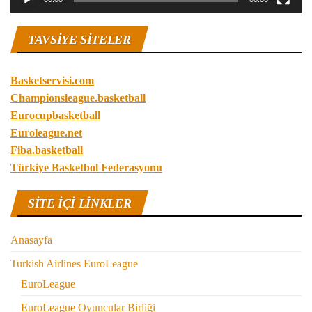
TAVSIYE SITELER
Basketservisi.com
Championsleague.basketball
Eurocupbasketball
Euroleague.net
Fiba.basketball
Türkiye Basketbol Federasyonu
SITE IÇI LINKLER
Anasayfa
Turkish Airlines EuroLeague
EuroLeague
EuroLeague Oyuncular Birliği