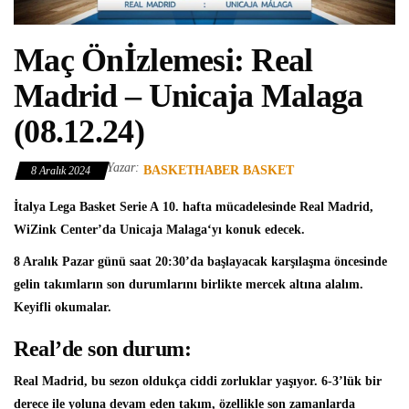
Maç Önİzlemesi: Real
Madrid – Unicaja Malaga
(08.12.24)
Yazar:
BASKETHABER BASKET
8 Aralık 2024
İtalya Lega Basket Serie A
10. hafta mücadelesinde
Real Madrid
,
WiZink Center’da
Unicaja Malaga
‘yı konuk edecek.
8 Aralık Pazar günü saat 20:30’da başlayacak karşılaşma öncesinde
gelin takımların son durumlarını birlikte mercek altına alalım.
Keyifli okumalar.
Real’de son durum:
Real Madrid, bu sezon oldukça ciddi zorluklar yaşıyor. 6-3’lük bir
derece ile yoluna devam eden takım, özellikle son zamanlarda