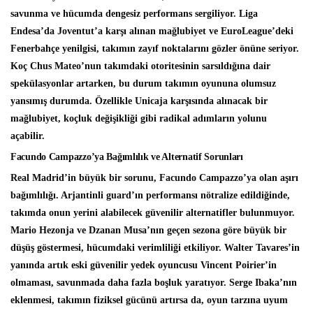
savunma ve hücumda dengesiz performans sergiliyor. Liga
Endesa’da Joventut’a karşı alınan mağlubiyet ve EuroLeague’deki
Fenerbahçe yenilgisi, takımın zayıf noktalarını gözler önüne seriyor.
Koç Chus Mateo’nun takımdaki otoritesinin sarsıldığına dair
spekülasyonlar artarken, bu durum takımın oyununa olumsuz
yansımış durumda. Özellikle Unicaja karşısında alınacak bir
mağlubiyet, koçluk değişikliği gibi radikal adımların yolunu
açabilir.
Facundo Campazzo’ya Bağımlılık ve Alternatif Sorunları
Real Madrid’in büyük bir sorunu, Facundo Campazzo’ya olan aşırı
bağımlılığı. Arjantinli guard’ın performansı nötralize edildiğinde,
takımda onun yerini alabilecek güvenilir alternatifler bulunmuyor.
Mario Hezonja ve Dzanan Musa’nın geçen sezona göre büyük bir
düşüş göstermesi, hücumdaki verimliliği etkiliyor. Walter Tavares’in
yanında artık eski güvenilir yedek oyuncusu Vincent Poirier’in
olmaması, savunmada daha fazla boşluk yaratıyor. Serge Ibaka’nın
eklenmesi, takımın fiziksel gücünü artırsa da, oyun tarzına uyum