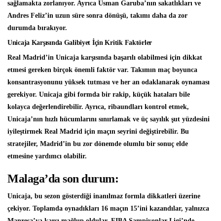
sağlamakta zorlanıyor. Ayrıca Usman Garuba’nın sakatlıkları ve
Andres Feliz’in uzun süre sonra dönüşü, takımı daha da zor
durumda bırakıyor.
Unicaja Karşısında Galibiyet İçin Kritik Faktörler
Real Madrid’in Unicaja karşısında başarılı olabilmesi için dikkat
etmesi gereken birçok önemli faktör var. Takımın maç boyunca
konsantrasyonunu yüksek tutması ve her an odaklanarak oynaması
gerekiyor. Unicaja gibi formda bir rakip, küçük hataları bile
kolayca değerlendirebilir. Ayrıca, ribaundları kontrol etmek,
Unicaja’nın hızlı hücumlarını sınırlamak ve üç sayılık şut yüzdesini
iyileştirmek Real Madrid için maçın seyrini değiştirebilir. Bu
stratejiler, Madrid’in bu zor dönemde olumlu bir sonuç elde
etmesine yardımcı olabilir.
Malaga’da son durum:
Unicaja, bu sezon gösterdiği inanılmaz formla dikkatleri üzerine
çekiyor. Toplamda oynadıkları 16 maçın 15’ini kazandılar, yalnızca
Manresa’ya karşı mağlup oldular. FIBA Şampiyonlar Ligi’nde