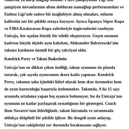
şampiyon ünvanlarının altını dolduran namağlup performansları ve
Endesa Ligi’nde sadece bir mağlubiyet almış olmaları, onların
kalitesini net bir şekilde ortaya koyuyor. Ayrıca İspanya Süper Kupa
ve FIBA Kıtalararası Kupa zaferleriyle özgüvenlerini tazeleyen
Unicaja, her açıdan büyük bir tehdit oluşturuyor. Geçen sezonun
kadrosu büyük ölçüde aynı kalırken, Aleksander Balcerowski’nin
takıma katılması önemli bir güç takviyesi oldu.
Kendrick Perry ve Takım Basketbolu
Unicaja’nın en dikkat çeken özelliği, takım oyununu ön planda
tutarak, çok sayıda oyuncunun skora katkı yapması. Kendrick
Perry, takımın saha içindeki lideri olarak hem skor üretmekte hem
de oyun kuruculuğu başarıyla üstlenmekte. Takımda, 9 ila 15 sayı
arasında ortalama yapan beş oyuncu bulunuyor, bu da Unicaja’nın
oyununu ne kadar paylaşarak oynadığının bir göstergesi. Coach
Ibon Navarro’nun liderliğinde, takım hücumda ve savunmada
oldukça disiplinli bir şekilde işliyor. Bu dengeli oyun anlayışı,
Unicaja’nın rakiplerini zor durumda bırakmasını sağlıyor.