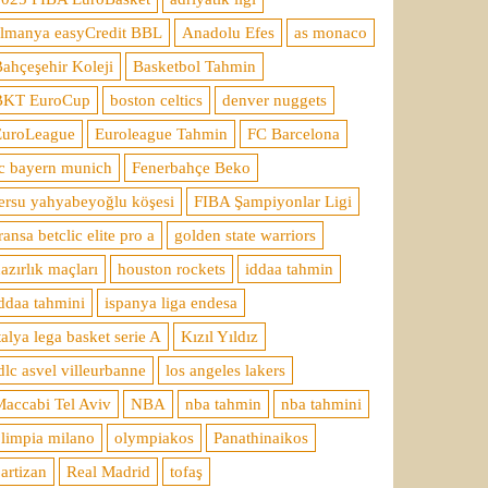
almanya easyCredit BBL
Anadolu Efes
as monaco
ahçeşehir Koleji
Basketbol Tahmin
BKT EuroCup
boston celtics
denver nuggets
EuroLeague
Euroleague Tahmin
FC Barcelona
c bayern munich
Fenerbahçe Beko
ersu yahyabeyoğlu köşesi
FIBA Şampiyonlar Ligi
ransa betclic elite pro a
golden state warriors
azırlık maçları
houston rockets
iddaa tahmin
ddaa tahmini
ispanya liga endesa
talya lega basket serie A
Kızıl Yıldız
dlc asvel villeurbanne
los angeles lakers
accabi Tel Aviv
NBA
nba tahmin
nba tahmini
limpia milano
olympiakos
Panathinaikos
artizan
Real Madrid
tofaş