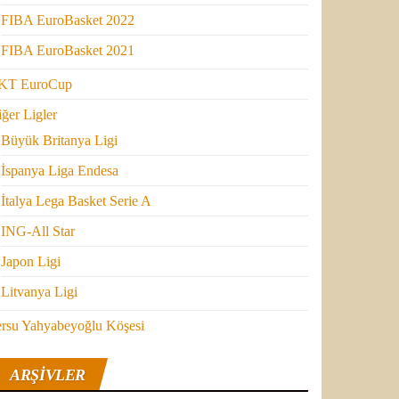
FIBA EuroBasket 2022
FIBA EuroBasket 2021
KT EuroCup
ğer Ligler
Büyük Britanya Ligi
İspanya Liga Endesa
İtalya Lega Basket Serie A
ING-All Star
Japon Ligi
Litvanya Ligi
ersu Yahyabeyoğlu Köşesi
ARŞIVLER