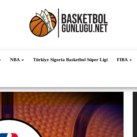
Basketbol
NBA, FIBA,
EuroLeague,
Haber
Süper Lig ve
NBA
Türkiye Sigorta Basketbol Süper Ligi
FIBA
Dünya
Ligleri
V
oy