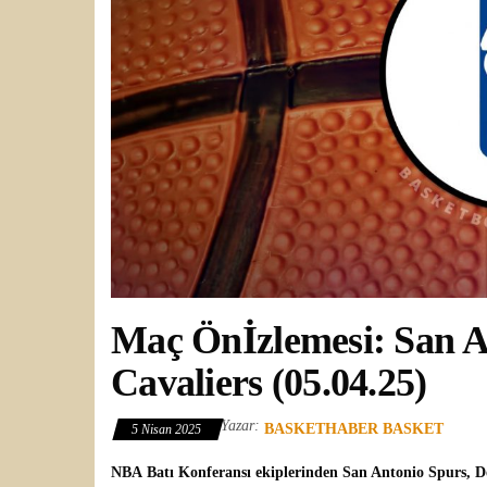
Maç Önİzlemesi: San A
Cavaliers (05.04.25)
Yazar:
BASKETHABER BASKET
5 Nisan 2025
NBA
Batı Konferansı ekiplerinden
San Antonio Spurs
, 