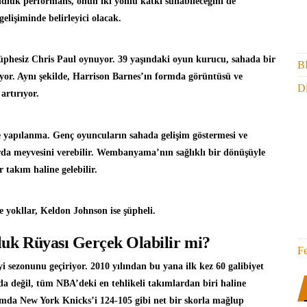
ndluk performans, onun iki yönlü katkı sunabileceğini de
elişiminde belirleyici olacak.
şüphesiz Chris Paul oynuyor. 39 yaşındaki oyun kurucu, sahada bir
B
iyor. Aynı şekilde, Harrison Barnes’ın formda görüntüsü ve
Di
artırıyor.
e yapılanma. Genç oyuncuların sahada gelişim göstermesi ve
rda meyvesini verebilir. Wembanyama’nın sağlıklı bir dönüşüyle
r takım haline gelebilir.
yokllar, Keldon Johnson ise şüpheli.
uk Rüyası Gerçek Olabilir mi?
F
 sezonunu geçiriyor. 2010 yılından bu yana ilk kez 60 galibiyet
da değil, tüm NBA’deki en tehlikeli takımlardan biri haline
ormda New York Knicks’i 124-105 gibi net bir skorla mağlup