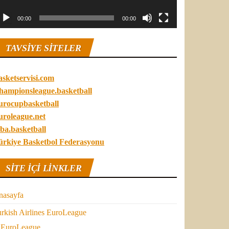
00:00
00:00
TAVSIYE SITELER
asketservisi.com
hampionsleague.basketball
urocupbasketball
uroleague.net
ba.basketball
ürkiye Basketbol Federasyonu
SITE IÇI LINKLER
nasayfa
rkish Airlines EuroLeague
EuroLeague