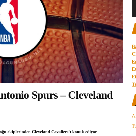
B
C
E
E
Fi
T
ntonio Spurs – Cleveland
A
Tu
Doğu ekiplerinden
Cleveland Cavaliers
‘ı konuk ediyor.