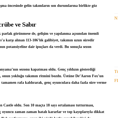
şma öncesinde gelin takımların son durumlarına birlikte göz
N
crübe ve Sabır
ak parlak görünmese de, gelişim ve yapılanma açısından önemli
s’a karşı alınan 113-106’lık galibiyet, takımın uzun süredir
nun potansiyeline dair ipuçları da verdi. Bu sonuçla sezon
anyama’nın sezonu kapatması oldu. Genç yıldızın gösterdiği
Tü
en, onun yokluğu takımın ritmini bozdu. Üstüne De’Aaron Fox’un
F
nı tamamen rafa kaldırarak, genç oyunculara daha fazla süre verme
on Castle oldu. Son 10 maçta 18 sayı ortalaması tutturması,
nç oyuncu zaman zaman hatalı kararlar ve top kayıplarıyla dikkat