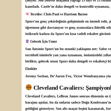
çekiyor. Son Denver maçında yaptığı 15 sayı ve 15 ribau
kanıtladı. Castle’ın daha dengeli ve kontrollü oynaması, g
Tecrübe: Chris Paul ve Harrison Barnes
Spurs’un genç çekirdeğinin gelişiminde en önemli rolü, 
öğretmen gibi davranıyor ve genç oyunculara liderlik ed
istikrarlı katkısı da Spurs’un kısa vadeli rekabet gücünü 
Gelecek İçin Umut
San Antonio Spurs’un bu sezonki yaklaşımı net: Sabır v
tecrübeli isimlerle yan yana oynaması, önümüzdeki yılla
birlikte, gelecek sezon Spurs daha dengeli ve rekabetçi bi
Eksikler
Jeremy Sochan, De’Aaron Fox, Victor Wembanyama yine 
Cleveland Cavaliers: Şampiyonl
Cleveland Cavaliers, LeBron James sonrası dönemin en iyi
barajını aştılar, bu da onların sadece Doğu Konferansı’n
geldiğini gösteriyor. Son altı maçın beşini kazanarak, f