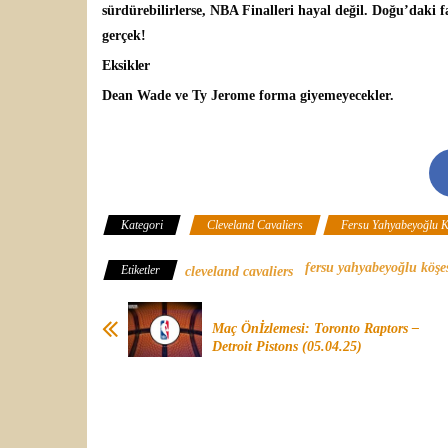
sürdürebilirlerse, NBA Finalleri hayal değil. Doğu’daki f
gerçek!
Eksikler
Dean Wade ve Ty Jerome forma giyemeyecekler.
Kategori
Cleveland Cavaliers
Fersu Yahyabeyoğlu K
fersu yahyabeyoğlu köşe
Etiketler
cleveland cavaliers
Maç Önİzlemesi: Toronto Raptors –
Detroit Pistons (05.04.25)