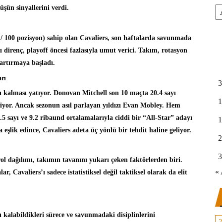
üşün sinyallerini verdi.
Ar
ı / 100 pozisyon) sahip olan Cavaliers, son haftalarda savunmada
direnç, playoff öncesi fazlasıyla umut verici. Takım, rotasyon
artırmaya başladı.
rı
3
lı kalması yatıyor. Donovan Mitchell son 10 maçta 20.4 sayı
1
yor. Ancak sezonun asıl parlayan yıldızı Evan Mobley. Hem
sayı ve 9.2 ribaund ortalamalarıyla ciddi bir “All-Star” adayı
1
 eşlik edince, Cavaliers adeta üç yönlü bir tehdit haline geliyor.
2
3
 dağılımı, takımın tavanını yukarı çeken faktörlerden biri.
« 
r, Cavaliers’ı sadece istatistiksel değil taktiksel olarak da elit
 kalabildikleri sürece ve savunmadaki disiplinlerini