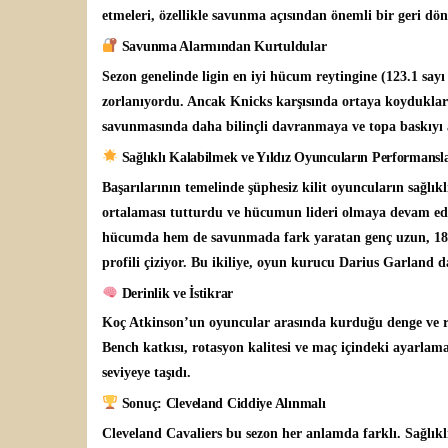
etmeleri, özellikle savunma açısından önemli bir geri dön
Savunma Alarmından Kurtuldular
Sezon genelinde ligin en iyi hücum reytingine (123.1 say
zorlanıyordu. Ancak Knicks karşısında ortaya koydukları 
savunmasında daha bilinçli davranmaya ve topa baskıyı 
Sağlıklı Kalabilmek ve Yıldız Oyuncuların Performansla
Başarılarının temelinde şüphesiz kilit oyuncuların sağlık
ortalaması tutturdu ve hücumun lideri olmaya devam edi
hücumda hem de savunmada fark yaratan genç uzun, 18.5 
profili çiziyor. Bu ikiliye, oyun kurucu Darius Garland da
Derinlik ve İstikrar
Koç Atkinson’un oyuncular arasında kurduğu denge ve rol
Bench katkısı, rotasyon kalitesi ve maç içindeki ayarlamala
seviyeye taşıdı.
Sonuç: Cleveland Ciddiye Alınmalı
Cleveland Cavaliers bu sezon her anlamda farklı. Sağlıklı