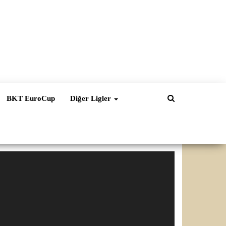
BKT EuroCup
Diğer Ligler
ideo
natıcı