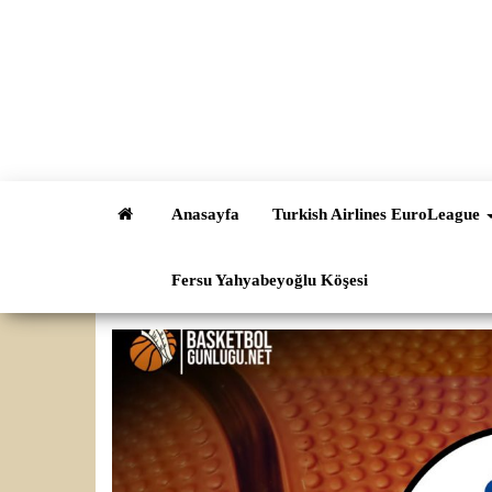
İçeriğe
atla
Anasayfa
Turkish Airlines EuroLeague
Fersu Yahyabeyoğlu Köşesi