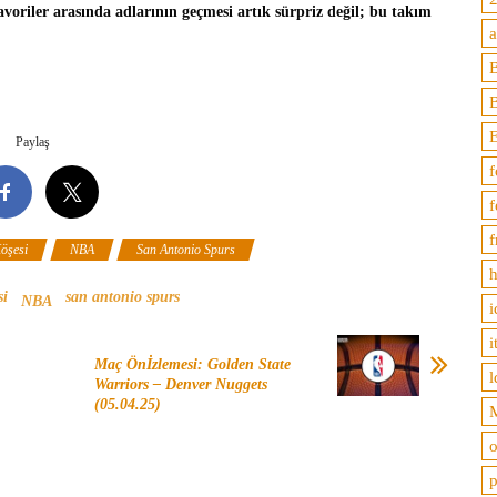
avoriler arasında adlarının geçmesi artık sürpriz değil; bu takım
B
Paylaş
f
f
f
öşesi
NBA
San Antonio Spurs
h
si
san antonio spurs
NBA
i
i
Maç Önİzlemesi: Golden State
l
Warriors – Denver Nuggets
(05.04.25)
M
o
p