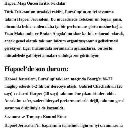
Hapoel Maçı Öncesi Kritik Noktalar
Türk Telekom’un sıradaki rakibi, EuroCup’ın en iyi savunma
takımı Hapoel Jerusalem. Bu mücadelede Telekom’un başarı şansı,
hücumda beklenenden daha iyi bir performans göstermesine bağlı.
Yoan Makoundu ve Braian Angola’nın skor katkıları önemli olacak,
ancak genel olarak takımın hücum organizasyonunu geliştirmesi
gerekiyor. Eğer hücumdaki sorunlarını aşamazlarsa, bu zorlu
mücadelede galibiyet almaları oldukça zor görünüyor.
Hapoel’de son durum:
Hapoel Jerusalem, EuroCup’taki son maçında Bourg’u 86-77
mağlup ederek 6-2’lik bir dereceye ulaştı. Gabriel Chachashvili (20
sayı) ve Jared Harper (18 sayı) takımın öne çıkan isimleri oldu.
Ancak bu zafer, sadece bireysel performanslarla değil, takımın genel
savunma disipliniyle de kazanıldı.
Savunma ve Tempoyu Kontrol Etme
Hapoel Jerusalem’in başarısının temelinde ligin en iyi savunmasına