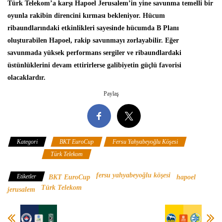
Türk Telekom’a karşı Hapoel Jerusalem’in yine savunma temelli bir
oyunla rakibin direncini kırması bekleniyor. Hücum
ribaundlarındaki etkinlikleri sayesinde hücumda B Planı
oluşturabilen Hapoel, rakip savunmayı zorlayabilir. Eğer
savunmada yüksek performans sergiler ve ribaundlardaki
üstünlüklerini devam ettirirlerse galibiyetin güçlü favorisi
olacaklardır.
Paylaş
Kategori
BKT EuroCup
Fersu Yahyabeyoğlu Köşesi
Hapoel
Jerusalem
Türk Telekom
fersu yahyabeyoğlu köşesi
Etiketler
BKT EuroCup
hapoel
Türk Telekom
jerusalem