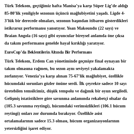
Türk Telekom, geçtiğimiz hafta Manisa’ya karşı Süper Lig’de aldığı
85-80’lik yenilgiyle sezonun üçüncü mağlubiyetini yaşadı. Ligde 4-
3’lük bir derecede olmaları, sezonun başından itibaren gösterdikleri
istikrarsız performansı yansıtıyor. Yoan Makoundu (22 sayı) ve
Braian Angola (16 sayı) gibi oyuncular bireysel anlamda öne çıksa
da takım performansı genelde hayal kırıklığı yaratıyor.
EuroCup’da Beklentilerin Altında Bir Performans
Türk Telekom, Erdem Can yönetiminde geçmişte final oynayan bir
takım olmasına rağmen, bu sezon aynı seviyeyi yakalamakta
zorlanıyor. Venezia’ya karşı alınan 75-67’lik mağlubiyet, özellikle
hücumdaki sorunları gözler önüne serdi. İlk çeyrekte sadece 10 sayı
üretebilen temsilcimiz, düşük tempolu ve dağınık bir oyun sergiledi.
Gelişmiş istatistiklere göre savunma anlamında rekabetçi olsalar da
(105.3 savunma reytingi), hücumdaki verimsizlikleri (106.1 hücum
reytingi) onları zor durumda bırakıyor. Özellikle asist
ortalamalarının sadece 15.3 olması, hücum organizasyonlarının
yetersizliğini işaret ediyor.