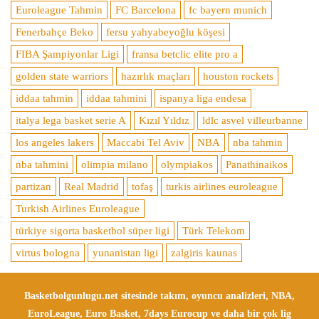
Euroleague Tahmin
FC Barcelona
fc bayern munich
Fenerbahçe Beko
fersu yahyabeyoğlu köşesi
FIBA Şampiyonlar Ligi
fransa betclic elite pro a
golden state warriors
hazırlık maçları
houston rockets
iddaa tahmin
iddaa tahmini
ispanya liga endesa
italya lega basket serie A
Kızıl Yıldız
ldlc asvel villeurbanne
los angeles lakers
Maccabi Tel Aviv
NBA
nba tahmin
nba tahmini
olimpia milano
olympiakos
Panathinaikos
partizan
Real Madrid
tofaş
turkis airlines euroleague
Turkish Airlines Euroleague
türkiye sigorta basketbol süper ligi
Türk Telekom
virtus bologna
yunanistan ligi
zalgiris kaunas
Basketbolgunlugu.net sitesinde takım, oyuncu analizleri, NBA,
EuroLeague, Euro Basket, 7days Eurocup ve daha bir çok lig