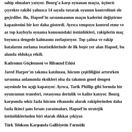
sahip olmaları yatıyor. Bourg’a karşı oynanan maçta, üçüncü
çeyrekte rakibi yalnızca 14 sayıda tutarak oyunun kontrolünü ele
geçirdiler. Bu, Hapoel’in savunmasının maçın kaderini değiştirme
kapasitesini bir kez daha gösterdi. Ayrıca tempoyu kontrol etme ve
az top kaybıyla oynama konusundaki üstünlükleri, rakiplerin maç
boyunca dengede kalmasını zorlaştırıyor. Top çalma ve rakip
hatalarını zorlama istatistiklerinde de ilk beşte yer alan Hapoel, bu
alanda oldukça etkili.
Kadronun Güçlenmesi ve Ribaund Etkisi
Jared Harper’ın takıma katılması, hücum çeşitliliğini artırırken
savunma anlamında eksikleri olsa da takımın genel dengesi
sayesinde bu açığı kapatıyor. Ayrıca, Tarik Phillip gibi formda bir
oyuncunun transferi, rotasyona derinlik ve kalite katıyor. Bourg
karşısında sekiz fazla hücum ribaundu alarak rakiplerinden daha
fazla ikinci şans fırsatı yaratmaları, Hapoel’in stratejik
üstünlüklerinden biri olarak dikkat çekiyor.
Türk Telekom Karşısında Galibiyetin Formülü