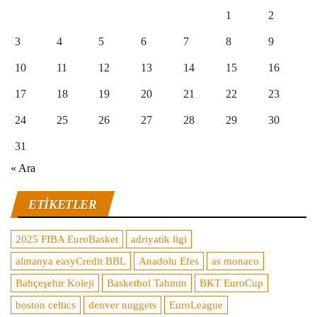
1
2
3
4
5
6
7
8
9
10
11
12
13
14
15
16
17
18
19
20
21
22
23
24
25
26
27
28
29
30
31
« Ara
ETIKETLER
2025 FIBA EuroBasket
adriyatik ligi
almanya easyCredit BBL
Anadolu Efes
as monaco
Bahçeşehir Koleji
Basketbol Tahmin
BKT EuroCup
boston celtics
denver nuggets
EuroLeague