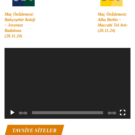
Maç Önİzlemesi:
Maç Önİzlemesi:
Bahçeşehir Koleji
Alba Berlin –
– Joventut
Maccabi Tel Aviv
Badalona
(28.11.24)
(28.11.24)
Video
oynatıcı
00:00
00:00
TAVSIYE SITELER