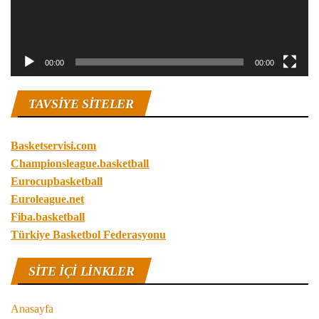
00:00
00:00
TAVSIYE SITELER
Basketservisi.com
Championsleague.basketball
Eurocupbasketball
Euroleague.net
Fiba.basketball
Türkiye Basketbol Federasyonu
SITE IÇI LINKLER
Anasayfa