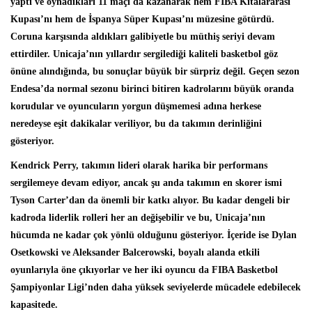
yaptı ve oynadıkları 11 maçı da kazanarak hem FIBA Kıtalararası
Kupası’nı hem de İspanya Süper Kupası’nı müzesine götürdü.
Coruna karşısında aldıkları galibiyetle bu müthiş seriyi devam
ettirdiler. Unicaja’nın yıllardır sergilediği kaliteli basketbol göz
önüne alındığında, bu sonuçlar büyük bir sürpriz değil. Geçen sezon
Endesa’da normal sezonu birinci bitiren kadrolarını büyük oranda
korudular ve oyuncuların yorgun düşmemesi adına herkese
neredeyse eşit dakikalar veriliyor, bu da takımın derinliğini
gösteriyor.
Kendrick Perry, takımın lideri olarak harika bir performans
sergilemeye devam ediyor, ancak şu anda takımın en skorer ismi
Tyson Carter’dan da önemli bir katkı alıyor. Bu kadar dengeli bir
kadroda liderlik rolleri her an değişebilir ve bu, Unicaja’nın
hücumda ne kadar çok yönlü olduğunu gösteriyor. İçeride ise Dylan
Osetkowski ve Aleksander Balcerowski, boyalı alanda etkili
oyunlarıyla öne çıkıyorlar ve her iki oyuncu da FIBA Basketbol
Şampiyonlar Ligi’nden daha yüksek seviyelerde mücadele edebilecek
kapasitede.