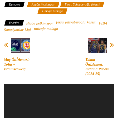
Kategori
Aliağa Petkimspor
Fersu Yahyabeyoğlu Köşesi
FIBA Şampiyonlar ligi
Unicaja Malaga
fersu yahyabeyoğlu köşesi
Etiketler
aliağa petkimspor
FIBA
unicaja malaga
Şampiyonlar Ligi
Maç Önİzlemesi:
Takım
Tofaş –
Önİzlemesi:
Braunschweig
Indiana Pacers
(2024-25)
Video
oynatıcı