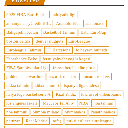
ETIKETLER
2025 FIBA EuroBasket
adriyatik ligi
almanya easyCredit BBL
Anadolu Efes
as monaco
Bahçeşehir Koleji
Basketbol Tahmin
BKT EuroCup
boston celtics
denver nuggets
EuroLeague
Euroleague Tahmin
FC Barcelona
fc bayern munich
Fenerbahçe Beko
fersu yahyabeyoğlu köşesi
FIBA Şampiyonlar Ligi
fransa betclic elite pro a
golden state warriors
hazırlık maçları
houston rockets
iddaa tahmin
iddaa tahmini
ispanya liga endesa
italya lega basket serie A
Kızıl Yıldız
ldlc asvel villeurbanne
los angeles lakers
Maccabi Tel Aviv
NBA
nba tahmin
nba tahmini
olimpia milano
olympiakos
Panathinaikos
partizan
Real Madrid
tofaş
turkis airlines euroleague