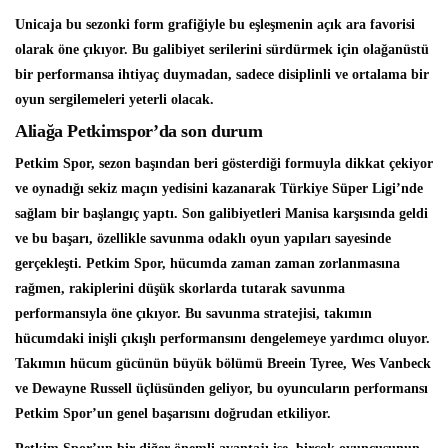
Unicaja bu sezonki form grafiğiyle bu eşleşmenin açık ara favorisi
olarak öne çıkıyor. Bu galibiyet serilerini sürdürmek için olağanüstü
bir performansa ihtiyaç duymadan, sadece disiplinli ve ortalama bir
oyun sergilemeleri yeterli olacak.
Aliağa Petkimspor’da son durum
Petkim Spor, sezon başından beri gösterdiği formuyla dikkat çekiyor
ve oynadığı sekiz maçın yedisini kazanarak Türkiye Süper Ligi’nde
sağlam bir başlangıç yaptı. Son galibiyetleri Manisa karşısında geldi
ve bu başarı, özellikle savunma odaklı oyun yapıları sayesinde
gerçekleşti. Petkim Spor, hücumda zaman zaman zorlanmasına
rağmen, rakiplerini düşük skorlarda tutarak savunma
performansıyla öne çıkıyor. Bu savunma stratejisi, takımın
hücumdaki inişli çıkışlı performansını dengelemeye yardımcı oluyor.
Takımın hücum gücünün büyük bölümü Breein Tyree, Wes Vanbeck
ve Dewayne Russell üçlüsünden geliyor, bu oyuncuların performansı
Petkim Spor’un genel başarısını doğrudan etkiliyor.