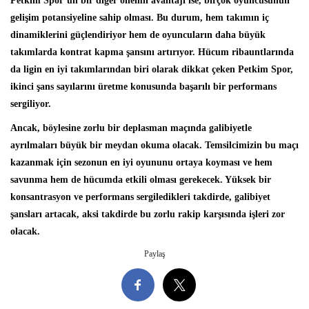
Petkim Spor’un bir diğer önemli avantajı ise, birçok oyuncusunun
gelişim potansiyeline sahip olması. Bu durum, hem takımın iç
dinamiklerini güçlendiriyor hem de oyuncuların daha büyük
takımlarda kontrat kapma şansını artırıyor. Hücum ribauntlarında
da ligin en iyi takımlarından biri olarak dikkat çeken Petkim Spor,
ikinci şans sayılarını üretme konusunda başarılı bir performans
sergiliyor.
Ancak, böylesine zorlu bir deplasman maçında galibiyetle
ayrılmaları büyük bir meydan okuma olacak. Temsilcimizin bu maçı
kazanmak için sezonun en iyi oyununu ortaya koyması ve hem
savunma hem de hücumda etkili olması gerekecek. Yüksek bir
konsantrasyon ve performans sergiledikleri takdirde, galibiyet
şansları artacak, aksi takdirde bu zorlu rakip karşısında işleri zor
olacak.
Paylaş