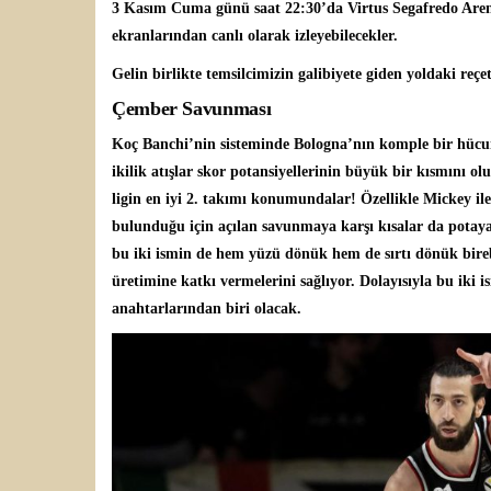
3 Kasım Cuma günü saat 22:30’da Virtus Segafredo Aren
ekranlarından canlı olarak izleyebilecekler.
Gelin birlikte temsilcimizin galibiyete giden yoldaki reçe
Çember Savunması
Koç Banchi’nin sisteminde Bologna’nın komple bir hücu
ikilik atışlar skor potansiyellerinin büyük bir kısmını ol
ligin en iyi 2. takımı konumundalar! Özellikle Mickey ile
bulunduğu için açılan savunmaya karşı kısalar da potaya 
bu iki ismin de hem yüzü dönük hem de sırtı dönük bireb
üretimine katkı vermelerini sağlıyor. Dolayısıyla bu iki
anahtarlarından biri olacak.