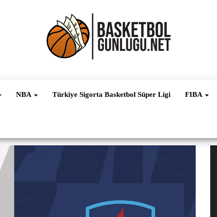
Basketbol
NBA, FIBA,
EuroLeague,
Haber
Süper Lig ve
NBA
Türkiye Sigorta Basketbol Süper Ligi
FIBA
Dünya
Ligleri
V
oy