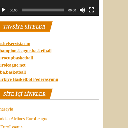
00:00
00:00
TAVSIYE SITELER
asketservisi.com
hampionsleague.basketball
urocupbasketball
uroleague.net
ba.basketball
ürkiye Basketbol Federasyonu
SITE IÇI LINKLER
nasayfa
rkish Airlines EuroLeague
EuroLeague