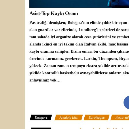
Asist-Top Kaybı Oranı
Pas trafiği demişken; Bologna’nın elinde yıldız bir oyu
olan guardlar var ellerinde, Lundberg’in süreleri de so
tam sahada iyi organize olarak ceza şutörlerini ve çember a
alanda ikinci en iyi takım olan İtalyan ekibi, maç başına 
kaybı oranına sahipler. Bizim onları bu düzenden çıkaraca
üzerinde kurmamız gerekecek. Larkin, Thompson, Bryant
yüksek. Zaman zaman tempoyu ekstra şekilde arttırarak 
şekilde kontrollü basketbolu oynayabilirlerse onların ak
anlayışımız yok…
Kategori
Anadolu Efes
Euroleague
Fersu Ya