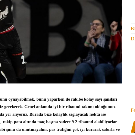
B
Di
unu oynayabilmek, bunu yaparken de rakibe kolay sayı şansları
z gerekecek. Genel anlamda iyi bir ribaund takımı olduğumuz
F
a yer alıyoruz. Burada bize kolaylık sağlayacak nokta ise
rakip pota altında maç başına sadece 9.2 ribaund alabiliyorlar
bi şunu da unutmayalım, pas trafiğini çok iyi kurarak sabırla ve