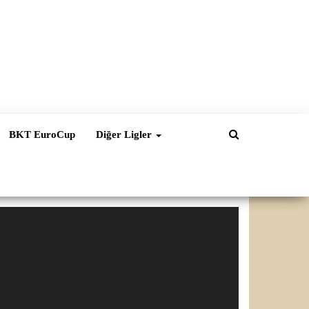
BKT EuroCup
Diğer Ligler
ideo
natıcı