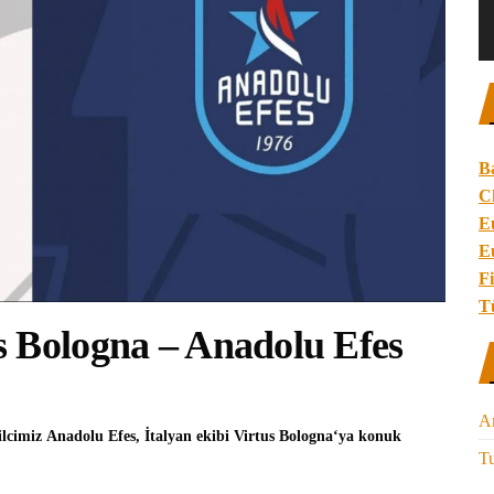
B
C
E
E
Fi
T
s Bologna – Anadolu Efes
A
ilcimiz
Anadolu Efes
, İtalyan ekibi
Virtus Bologna
‘ya konuk
Tu