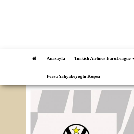
İçeriğe
atla
Anasayfa
Turkish Airlines EuroLeague
Fersu Yahyabeyoğlu Köşesi