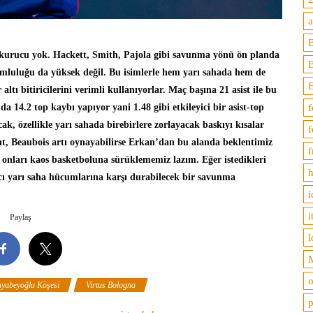
B
n kurucu yok. Hackett, Smith, Pajola gibi savunma yönü ön planda
rumluluğu da yüksek değil. Bu isimlerle hem yarı sahada hem de
ltı bitiricilerini verimli kullanıyorlar. Maç başına 21 asist ile bu
f
da 14.2 top kaybı yapıyor yani 1.48 gibi etkileyici bir asist-top
k, özellikle yarı sahada birebirlere zorlayacak baskıyı kısalar
f
, Beaubois artı oynayabilirse Erkan’dan bu alanda beklentimiz
f
onları kaos basketboluna sürüklememiz lazım. Eğer istedikleri
h
ıcı yarı saha hücumlarına karşı durabilecek bir savunma
i
i
Paylaş
l
M
o
hyabeyoğlu Köşesi
Virtus Bologna
p