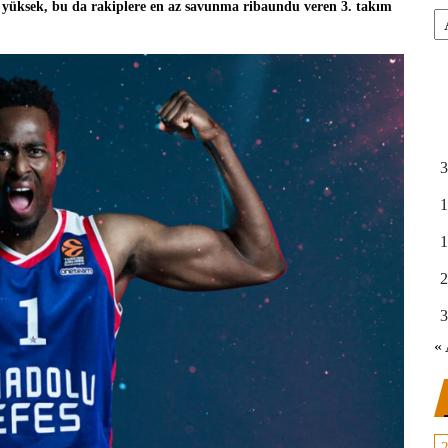
ri yüksek, bu da rakiplere en az savunma ribaundu veren 3. takım
Ar
3
1
1
2
3
« 