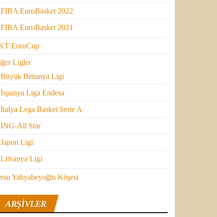
FIBA EuroBasket 2022
FIBA EuroBasket 2021
KT EuroCup
ğer Ligler
Büyük Britanya Ligi
İspanya Liga Endesa
İtalya Lega Basket Serie A
ING-All Star
Japon Ligi
Litvanya Ligi
ersu Yahyabeyoğlu Köşesi
ARŞIVLER