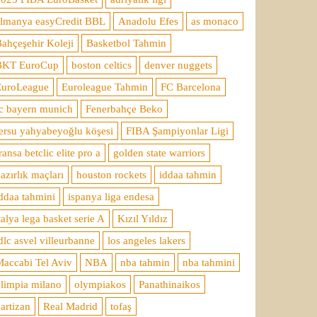
almanya easyCredit BBL
Anadolu Efes
as monaco
ahçeşehir Koleji
Basketbol Tahmin
BKT EuroCup
boston celtics
denver nuggets
EuroLeague
Euroleague Tahmin
FC Barcelona
c bayern munich
Fenerbahçe Beko
ersu yahyabeyoğlu köşesi
FIBA Şampiyonlar Ligi
ransa betclic elite pro a
golden state warriors
azırlık maçları
houston rockets
iddaa tahmin
ddaa tahmini
ispanya liga endesa
talya lega basket serie A
Kızıl Yıldız
dlc asvel villeurbanne
los angeles lakers
accabi Tel Aviv
NBA
nba tahmin
nba tahmini
limpia milano
olympiakos
Panathinaikos
artizan
Real Madrid
tofaş