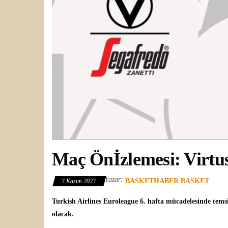
Maç Önİzlemesi: Virtu
Yazar:
BASKETHABER BASKET
3 Kasım 2023
Turkish Airlines Euroleague
6. hafta mücadelesinde tems
olacak.