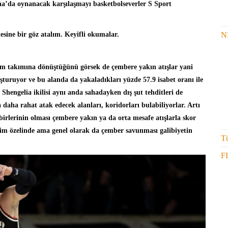
a’da oynanacak karşılaşmayı basketbolseverler S Sport
N
tesine bir göz atalım. Keyifli okumalar.
m takımına dönüştüğünü görsek de çembere yakın atışlar yani
uşturuyor ve bu alanda da yakaladıkları yüzde 57.9 isabet oranı ile
 Shengelia ikilisi aynı anda sahadayken dış şut tehditleri de
daha rahat atak edecek alanları, koridorları bulabiliyorlar. Artı
irlerinin olması çembere yakın ya da orta mesafe atışlarla skor
 isim özelinde ama genel olarak da çember savunması galibiyetin
Tü
F