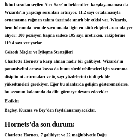
İkinci sıradan seçilen Alex Sarr’ın beklentileri karşılayamaması da
Wizards’ın yaşadığı sorunları artırıyor. 11.2 sayı ortalamasıyla
oynamasına rağmen takım üzerinde sınırlı bir etkisi var. Wizards,
hem hücumda hem de savunmada ligin en kötü ekipleri arasında yer
alıyor: 100 pozisyon başına sadece 105 sayı üretirken, rakiplerine
119.4 sayı veriyorlar.
Gelecek Maçlar ve İyileşme Stratejileri
Charlotte Hornets’a karşı alınan nadir bir galibiyet, Wizards’ın
potansiyelini ortaya koysa da bunu sürdürebilmeleri için savunma
disiplinini artırmaları ve üç sayı yüzdelerini ciddi şekilde
yükseltmeleri gerekiyor. Eğer bu alanlarda gelişim gösteremezlerse,
bu sezonun kalanında da dibi görmeye devam edecekler.
Eksikler
Bagley, Kuzma ve Bey’den faydalanamayacaklar.
Hornets’da son durum:
Charlotte Hornets, 7 galibiyet ve 22 mağlubiyetle Doğu