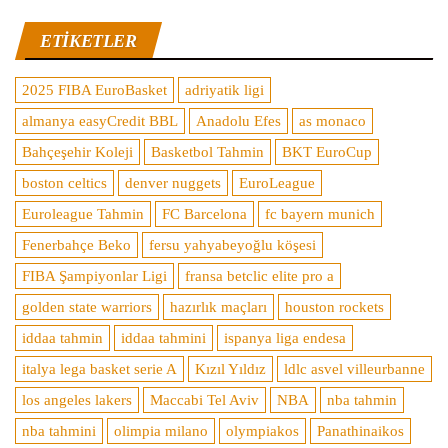
ETIKETLER
2025 FIBA EuroBasket
adriyatik ligi
almanya easyCredit BBL
Anadolu Efes
as monaco
Bahçeşehir Koleji
Basketbol Tahmin
BKT EuroCup
boston celtics
denver nuggets
EuroLeague
Euroleague Tahmin
FC Barcelona
fc bayern munich
Fenerbahçe Beko
fersu yahyabeyoğlu köşesi
FIBA Şampiyonlar Ligi
fransa betclic elite pro a
golden state warriors
hazırlık maçları
houston rockets
iddaa tahmin
iddaa tahmini
ispanya liga endesa
italya lega basket serie A
Kızıl Yıldız
ldlc asvel villeurbanne
los angeles lakers
Maccabi Tel Aviv
NBA
nba tahmin
nba tahmini
olimpia milano
olympiakos
Panathinaikos