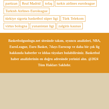
partizan
Real Madrid
tofaş
turkis airlines euroleague
Turkish Airlines Euroleague
türkiye sigorta basketbol süper ligi
Türk Telekom
virtus bologna
yunanistan ligi
zalgiris kaunas
Basketbolgunlugu.net sitesinde takım, oyuncu analizleri, NBA,
EuroLeague, Euro Basket, 7days Eurocup ve daha bir çok lig
hakkında haberler ve iddaa tüyoları bulabilirsiniz. Basketbol
haber analizlerinin en doğru adresinde yerinizi alın. @2024
Tüm Hakları Saklıdır.