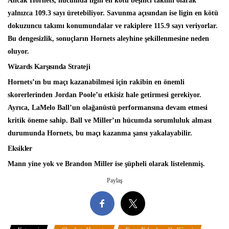
Ancak Hornets, hücumda ligin en kötü beşinci takımı olarak
yalnızca 109.3 sayı üretebiliyor. Savunma açısından ise ligin en kötü
dokuzuncu takımı konumundalar ve rakiplere 115.9 sayı veriyorlar.
Bu dengesizlik, sonuçların Hornets aleyhine şekillenmesine neden
oluyor.
Wizards Karşısında Strateji
Hornets’ın bu maçı kazanabilmesi için rakibin en önemli
skorerlerinden Jordan Poole’u etkisiz hale getirmesi gerekiyor.
Ayrıca, LaMelo Ball’un olağanüstü performansına devam etmesi
kritik öneme sahip. Ball ve Miller’ın hücumda sorumluluk alması
durumunda Hornets, bu maçı kazanma şansı yakalayabilir.
Eksikler
Mann yine yok ve Brandon Miller ise şüpheli olarak listelenmiş.
Paylaş