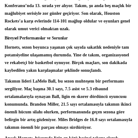
Konferansı’nda 13. sırada yer alıyor. Takım, şu anda beş maçlık bir
mağlubiyet serisiyle zor günler geçiriyor. Son olarak, Houston
Rockets’a karşı evlerinde 114-101 mağlup oldular ve oyunları genel
olarak umut verici olmaktan uzak.
Bireysel Performanslar ve Sorunlar
Hornets, sezon boyunca yaşanan çok sayıda sakatlık nedeniyle tam
potansiyeline ulaşamamış durumda. Yine de takım, organizasyonel
ve rekabetçi bir basketbol oynuyor. Birçok maçları, son dakikada
kaybedilen yakın karşılaşmalar şeklinde sonuçlandı.
Takımın lideri LaMelo Ball, bu sezon muhteşem bir performans
sergiliyor. Maç başına 30.1 sayı, 7.5 asist ve 5.3 ribaund
ortalamalarıyla oynayan Ball, ligin en skorer dördüncü oyuncusu
konumunda. Brandon Miller, 21.5 sayı ortalamasıyla takımın ikinci
önemli hücum silahı olurken, performansında geçen sezona göre
belirgin bir artış gözleniyor. Miles Bridges de 16.8 sayı ortalamasıyla
takımın önemli bir parçası olmayı sürdürüyor.