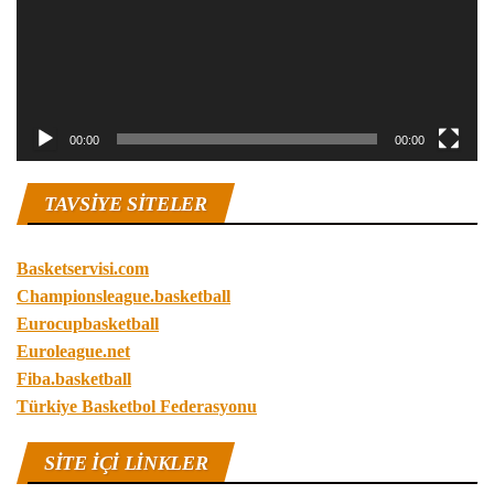
00:00
00:00
TAVSIYE SITELER
Basketservisi.com
Championsleague.basketball
Eurocupbasketball
Euroleague.net
Fiba.basketball
Türkiye Basketbol Federasyonu
SITE IÇI LINKLER