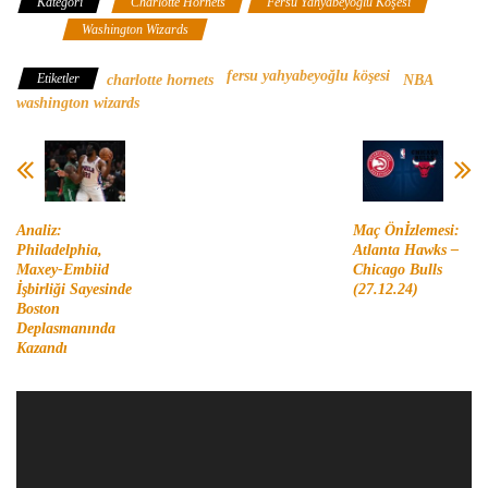
Kategori
Charlotte Hornets
Fersu Yahyabeyoğlu Köşesi
NBA
Washington Wizards
fersu yahyabeyoğlu köşesi
Etiketler
charlotte hornets
NBA
washington wizards
Analiz:
Maç Önİzlemesi:
Philadelphia,
Atlanta Hawks –
Maxey-Embiid
Chicago Bulls
İşbirliği Sayesinde
(27.12.24)
Boston
Deplasmanında
Kazandı
Video
oynatıcı