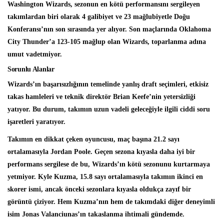
Washington Wizards, sezonun en kötü performansını sergileyen
takımlardan biri olarak 4 galibiyet ve 23 mağlubiyetle Doğu
Konferansı’nın son sırasında yer alıyor. Son maçlarında Oklahoma
City Thunder’a 123-105 mağlup olan Wizards, toparlanma adına
umut vadetmiyor.
Sorunlu Alanlar
Wizards’ın başarısızlığının temelinde yanlış draft seçimleri, etkisiz
takas hamleleri ve teknik direktör Brian Keefe’nin yetersizliği
yatıyor. Bu durum, takımın uzun vadeli geleceğiyle ilgili ciddi soru
işaretleri yaratıyor.
Takımın en dikkat çeken oyuncusu, maç başına 21.2 sayı
ortalamasıyla Jordan Poole. Geçen sezona kıyasla daha iyi bir
performans sergilese de bu, Wizards’ın kötü sezonunu kurtarmaya
yetmiyor. Kyle Kuzma, 15.8 sayı ortalamasıyla takımın ikinci en
skorer ismi, ancak önceki sezonlara kıyasla oldukça zayıf bir
görüntü çiziyor. Hem Kuzma’nın hem de takımdaki diğer deneyimli
isim Jonas Valanciunas’ın takaslanma ihtimali gündemde.