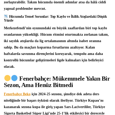
zorlaştırabilir. Takım hücumda önemli adımlar atsa da hâlâ ciddi
yapısal problemler mevcut.
Hücumda Temel Sorunlar: Top Kaybı ve İkilik Atışlardaki Düşük
Yüzde
Merkezefendi’nin oyunundaki en büyük zaaflardan biri top kaybı
oranlarının yüksekliği. Hücum ritmini oturtmakta zorlanan takım,
iki sayılık atışlarda da lig ortalamasının altında isabet oranına
sahip. Bu da maçları koparma fırsatlarını azaltıyor. Kalan
haftalarda savunma dirençlerini koruyarak, tempolu ama daha
kontrollü hücumlar geliştirmeleri ligde kalmaları için belirleyici
olacak.
Fenerbahçe: Mükemmele Yakın Bir
Sezon, Ama Henüz Bitmedi
Fenerbahçe Beko
için 2024-25 sezonu, şimdiye dek adeta ders
niteliğinde bir başarı öyküsü olarak ilerliyor. Türkiye Kupası’nı
kazanarak sezona kupa ile giriş yapan Sarı-Lacivertliler, Türkiye
Sigorta Basketbol Süper Ligi’nde 25-1’lik etkileyici bir dereceyle