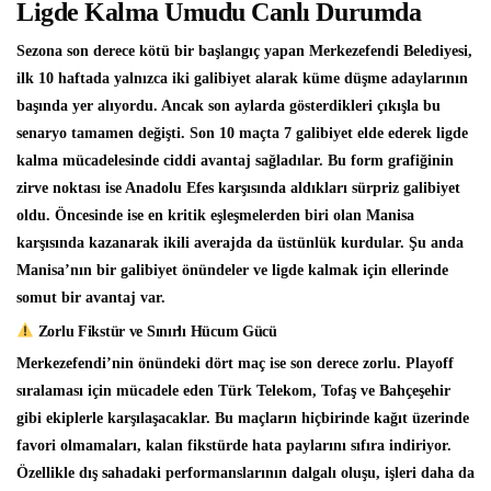
Ligde Kalma Umudu Canlı Durumda
Sezona son derece kötü bir başlangıç yapan Merkezefendi Belediyesi,
ilk 10 haftada yalnızca iki galibiyet alarak küme düşme adaylarının
başında yer alıyordu. Ancak son aylarda gösterdikleri çıkışla bu
senaryo tamamen değişti. Son 10 maçta 7 galibiyet elde ederek ligde
kalma mücadelesinde ciddi avantaj sağladılar. Bu form grafiğinin
zirve noktası ise Anadolu Efes karşısında aldıkları sürpriz galibiyet
oldu. Öncesinde ise en kritik eşleşmelerden biri olan Manisa
karşısında kazanarak ikili averajda da üstünlük kurdular. Şu anda
Manisa’nın bir galibiyet önündeler ve ligde kalmak için ellerinde
somut bir avantaj var.
Zorlu Fikstür ve Sınırlı Hücum Gücü
Merkezefendi’nin önündeki dört maç ise son derece zorlu. Playoff
sıralaması için mücadele eden Türk Telekom, Tofaş ve Bahçeşehir
gibi ekiplerle karşılaşacaklar. Bu maçların hiçbirinde kağıt üzerinde
favori olmamaları, kalan fikstürde hata paylarını sıfıra indiriyor.
Özellikle dış sahadaki performanslarının dalgalı oluşu, işleri daha da