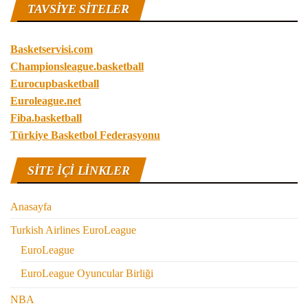
TAVSIYE SITELER
Basketservisi.com
Championsleague.basketball
Eurocupbasketball
Euroleague.net
Fiba.basketball
Türkiye Basketbol Federasyonu
SITE IÇI LINKLER
Anasayfa
Turkish Airlines EuroLeague
EuroLeague
EuroLeague Oyuncular Birliği
NBA