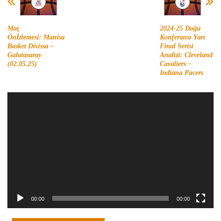
Maç
2024-25 Doğu
Önİzlemesi: Manisa
Konferansı Yarı
Basket Divissa –
Final Serisi
Galatasaray
Analizi: Cleveland
(02.05.25)
Cavaliers –
Indiana Pacers
Video
oynatıcı
00:00
00:00