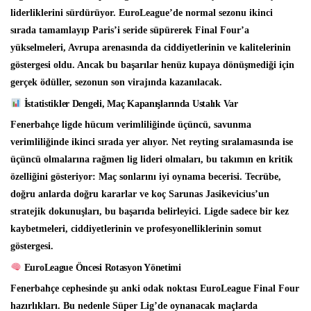
liderliklerini sürdürüyor. EuroLeague’de normal sezonu ikinci
sırada tamamlayıp Paris’i seride süpürerek Final Four’a
yükselmeleri, Avrupa arenasında da ciddiyetlerinin ve kalitelerinin
göstergesi oldu. Ancak bu başarılar henüz kupaya dönüşmediği için
gerçek ödüller, sezonun son virajında kazanılacak.
İstatistikler Dengeli, Maç Kapanışlarında Ustalık Var
Fenerbahçe ligde hücum verimliliğinde üçüncü, savunma
verimliliğinde ikinci sırada yer alıyor. Net reyting sıralamasında ise
üçüncü olmalarına rağmen lig lideri olmaları, bu takımın en kritik
özelliğini gösteriyor: Maç sonlarını iyi oynama becerisi. Tecrübe,
doğru anlarda doğru kararlar ve koç Sarunas Jasikevicius’un
stratejik dokunuşları, bu başarıda belirleyici. Ligde sadece bir kez
kaybetmeleri, ciddiyetlerinin ve profesyonelliklerinin somut
göstergesi.
EuroLeague Öncesi Rotasyon Yönetimi
Fenerbahçe cephesinde şu anki odak noktası EuroLeague Final Four
hazırlıkları. Bu nedenle Süper Lig’de oynanacak maçlarda