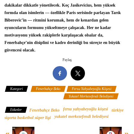
dakikalar dikkatle yönetilecek. Koç Jasikevicius, hem yüksek
formda olan isimlerin — özellikle Paris serisinde parlayan Tarık
Biberovic’in — ritmini korumak, hem de kenardan gelen
oyuncuların formunu yükseltmeye çalışacak. Her ne kadar
motivasyonu yüksek rakiplerle karşılaşacak olsalar da,
Fenerbahçe’nin disiplini ve kadro derinliği bu süreçte en büyük
güvencesi olacak.
Paylaş
Kategori
Fenerbahçe Beko
Fersu Yahyabeyoğlu Köşesi
Türkiye Sigorta Basketbol Süper Ligi
Yukatel Merkezefendi Belediyesi
fersu yahyabeyoğlu köşesi
Etiketler
Fenerbahçe Beko
türkiye
yukatel merkezefendi belediyesi
sigorta basketbol süper ligi