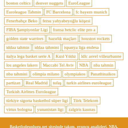
boston celtics
denver nuggets
EuroLeague
Euroleague Tahmin
FC Barcelona
fc bayern munich
Fenerbahçe Beko
fersu yahyabeyoğlu köşesi
FIBA Şampiyonlar Ligi
fransa betclic elite pro a
golden state warriors
hazırlık maçları
houston rockets
iddaa tahmin
iddaa tahmini
ispanya liga endesa
italya lega basket serie A
Kızıl Yıldız
ldlc asvel villeurbanne
los angeles lakers
Maccabi Tel Aviv
NBA
nba tahmin
nba tahmini
olimpia milano
olympiakos
Panathinaikos
partizan
Real Madrid
tofaş
turkis airlines euroleague
Turkish Airlines Euroleague
türkiye sigorta basketbol süper ligi
Türk Telekom
virtus bologna
yunanistan ligi
zalgiris kaunas
Basketbolgunlugu.net sitesinde takım, oyuncu analizleri, NBA,