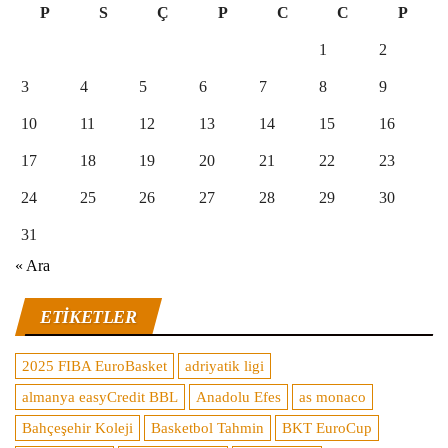
P
S
Ç
P
C
C
P
1
2
3
4
5
6
7
8
9
10
11
12
13
14
15
16
17
18
19
20
21
22
23
24
25
26
27
28
29
30
31
« Ara
ETIKETLER
2025 FIBA EuroBasket
adriyatik ligi
almanya easyCredit BBL
Anadolu Efes
as monaco
Bahçeşehir Koleji
Basketbol Tahmin
BKT EuroCup