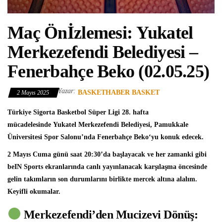
Maç Önİzlemesi: Yukatel
Merkezefendi Belediyesi –
Fenerbahçe Beko (02.05.25)
Yazar:
BASKETHABER BASKET
2 Mayıs 2025
Türkiye Sigorta Basketbol Süper Ligi
28. hafta
mücadelesinde
Yukatel Merkezefendi Belediyesi
, Pamukkale
Üniversitesi Spor Salonu’nda
Fenerbahçe Beko
‘yu konuk edecek.
2 Mayıs Cuma günü saat 20:30’da başlayacak ve her zamanki gibi
beIN Sports ekranlarında canlı yayınlanacak karşılaşma öncesinde
gelin takımların son durumlarını birlikte mercek altına alalım.
Keyifli okumalar.
Merkezefendi’den Mucizevi Dönüş: