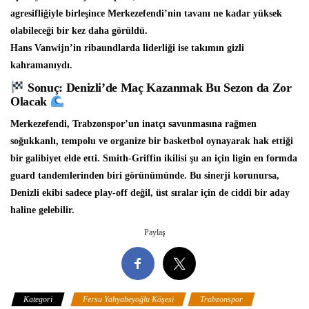
agresifliğiyle birleşince Merkezefendi’nin tavanı ne kadar yüksek
olabileceği bir kez daha görüldü.
Hans Vanwijn’in ribaundlarda liderliği ise takımın gizli
kahramanıydı.
Sonuç: Denizli’de Maç Kazanmak Bu Sezon da Zor
Olacak
Merkezefendi, Trabzonspor’un inatçı savunmasına rağmen
soğukkanlı, tempolu ve organize bir basketbol oynayarak hak ettiği
bir galibiyet elde etti. Smith-Griffin ikilisi şu an için ligin en formda
guard tandemlerinden biri görünümünde. Bu sinerji korunursa,
Denizli ekibi sadece play-off değil, üst sıralar için de ciddi bir aday
haline gelebilir.
Paylaş
Kategori
Fersu Yahyabeyoğlu Köşesi
Trabzonspor
Türkiye