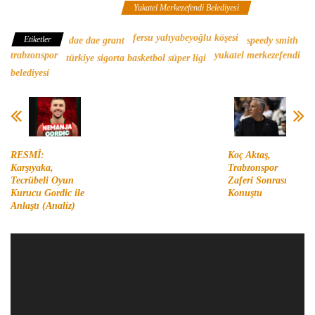
Sigorta Basketbol Süper Ligi
Yukatel Merkezefendi Belediyesi
fersu yahyabeyoğlu köşesi
Etiketler
dae dae grant
speedy smith
trabzonspor
yukatel merkezefendi
türkiye sigorta basketbol süper ligi
belediyesi
RESMİ:
Koç Aktaş,
Karşıyaka,
Trabzonspor
Tecrübeli Oyun
Zaferi Sonrası
Kurucu Gordic ile
Konuştu
Anlaştı (Analiz)
Video
oynatıcı