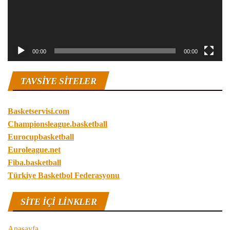
00:00
00:00
TAVSIYE SITELER
Basketservisi.com
Championsleague.basketball
Eurocupbasketball
Euroleague.net
Fiba.basketball
Türkiye Basketbol Federasyonu
SITE IÇI LINKLER
Anasayfa