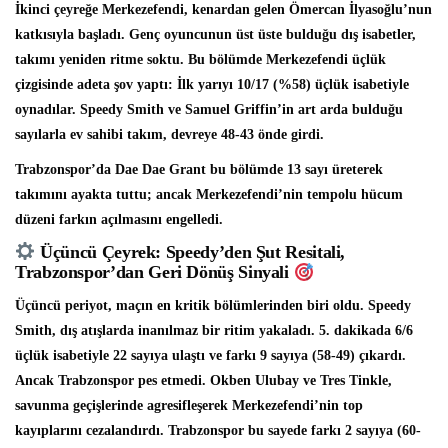
İkinci çeyreğe Merkezefendi, kenardan gelen Ömercan İlyasoğlu’nun
katkısıyla başladı. Genç oyuncunun üst üste bulduğu dış isabetler,
takımı yeniden ritme soktu. Bu bölümde Merkezefendi üçlük
çizgisinde adeta şov yaptı: İlk yarıyı 10/17 (%58) üçlük isabetiyle
oynadılar. Speedy Smith ve Samuel Griffin’in art arda bulduğu
sayılarla ev sahibi takım, devreye 48-43 önde girdi.
Trabzonspor’da Dae Dae Grant bu bölümde 13 sayı üreterek
takımını ayakta tuttu; ancak Merkezefendi’nin tempolu hücum
düzeni farkın açılmasını engelledi.
Üçüncü Çeyrek: Speedy’den Şut Resitali,
Trabzonspor’dan Geri Dönüş Sinyali
Üçüncü periyot, maçın en kritik bölümlerinden biri oldu. Speedy
Smith, dış atışlarda inanılmaz bir ritim yakaladı. 5. dakikada 6/6
üçlük isabetiyle 22 sayıya ulaştı ve farkı 9 sayıya (58-49) çıkardı.
Ancak Trabzonspor pes etmedi. Okben Ulubay ve Tres Tinkle,
savunma geçişlerinde agresifleşerek Merkezefendi’nin top
kayıplarını cezalandırdı. Trabzonspor bu sayede farkı 2 sayıya (60-