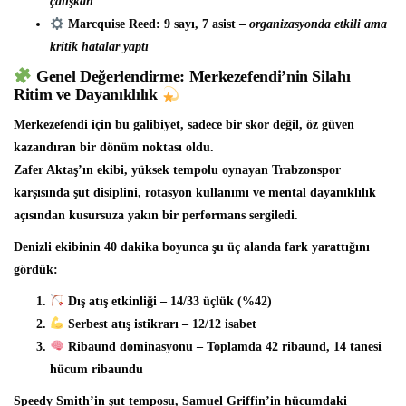
çalışkan
Marcquise Reed: 9 sayı, 7 asist –
organizasyonda etkili ama
kritik hatalar yaptı
Genel Değerlendirme: Merkezefendi’nin Silahı
Ritim ve Dayanıklılık
Merkezefendi için bu galibiyet, sadece bir skor değil, öz güven
kazandıran bir dönüm noktası oldu.
Zafer Aktaş’ın ekibi, yüksek tempolu oynayan Trabzonspor
karşısında şut disiplini, rotasyon kullanımı ve mental dayanıklılık
açısından kusursuza yakın bir performans sergiledi.
Denizli ekibinin 40 dakika boyunca şu üç alanda fark yarattığını
gördük:
Dış atış etkinliği
– 14/33 üçlük (%42)
Serbest atış istikrarı
– 12/12 isabet
Ribaund dominasyonu
– Toplamda 42 ribaund, 14 tanesi
hücum ribaundu
Speedy Smith’in şut temposu, Samuel Griffin’in hücumdaki