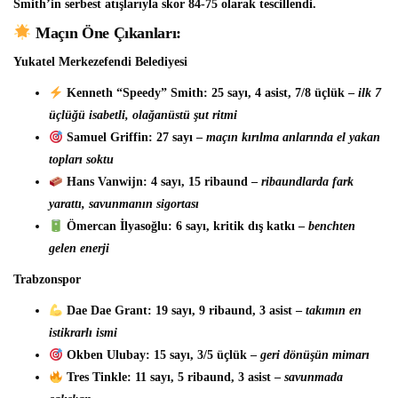
Smith’in serbest atışlarıyla skor 84-75 olarak tescillendi.
Maçın Öne Çıkanları:
Yukatel Merkezefendi Belediyesi
Kenneth “Speedy” Smith:
25 sayı, 4 asist, 7/8 üçlük –
ilk 7
üçlüğü isabetli, olağanüstü şut ritmi
Samuel Griffin: 27 sayı –
maçın kırılma anlarında el yakan
topları soktu
Hans Vanwijn: 4 sayı, 15 ribaund –
ribaundlarda fark
yarattı, savunmanın sigortası
Ömercan İlyasoğlu: 6 sayı, kritik dış katkı –
benchten
gelen enerji
Trabzonspor
Dae Dae Grant:
19 sayı, 9 ribaund, 3 asist –
takımın en
istikrarlı ismi
Okben Ulubay: 15 sayı, 3/5 üçlük –
geri dönüşün mimarı
Tres Tinkle: 11 sayı, 5 ribaund, 3 asist –
savunmada