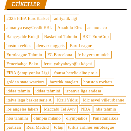
ETIKETLER
2025 FIBA EuroBasket
adriyatik ligi
almanya easyCredit BBL
Anadolu Efes
as monaco
Bahçeşehir Koleji
Basketbol Tahmin
BKT EuroCup
boston celtics
denver nuggets
EuroLeague
Euroleague Tahmin
FC Barcelona
fc bayern munich
Fenerbahçe Beko
fersu yahyabeyoğlu köşesi
FIBA Şampiyonlar Ligi
fransa betclic elite pro a
golden state warriors
hazırlık maçları
houston rockets
iddaa tahmin
iddaa tahmini
ispanya liga endesa
italya lega basket serie A
Kızıl Yıldız
ldlc asvel villeurbanne
los angeles lakers
Maccabi Tel Aviv
NBA
nba tahmin
nba tahmini
olimpia milano
olympiakos
Panathinaikos
partizan
Real Madrid
tofaş
turkis airlines euroleague