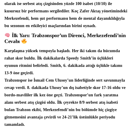
olarak ise serbest atış çizgisinden yüzde 100 isabet (10/10) ile
kusursuz bir performans sergilediler. Koç Zafer Aktaş yönetimindeki
Merkezefendi, hem şut performansı hem de mental dayanıklılığıyla
bu sezonun en etkileyici maçlarından birini oynadı.
İlk Yarı: Trabzonspor’un Direnci, Merkezefendi’nin
Cevabı
Karşılaşma yüksek tempoyla başladı. Her iki takım da hücumda
rahat skor buldu. İlk dakikalarda Speedy Smith’in üçlükleri
oyunun ritmini belirledi. Smith, 6. dakikada attığı üçlükle takımı
13-9 öne geçirdi.
Trabzonspor ise İsmail Cem Ulusoy’un liderliğinde sert savunmayla
cevap verdi. 8. dakikada Ulusoy’un dış isabetiyle skor 17-16 oldu ve
bordo-mavililer ilk kez öne geçti. Trabzonspor’un fark yaratma
alanı serbest atış çizgisi oldu. İlk çeyrekte 8/9 serbest atış isabeti
bulan Trabzon ekibi, Merkezefendi’nin bu bölümde hiç çizgiye
gitmemesini avantaja çevirdi ve 24-21’lik üstünlükle periyodu
tamamladı.