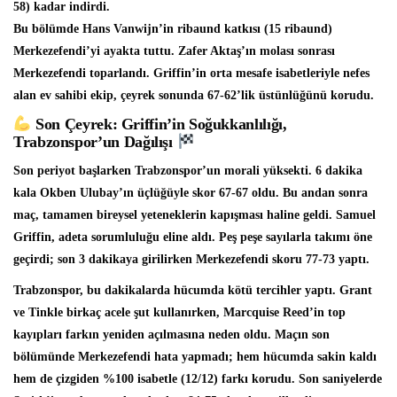
58) kadar indirdi.
Bu bölümde Hans Vanwijn’in ribaund katkısı (15 ribaund)
Merkezefendi’yi ayakta tuttu. Zafer Aktaş’ın molası sonrası
Merkezefendi toparlandı. Griffin’in orta mesafe isabetleriyle nefes
alan ev sahibi ekip, çeyrek sonunda 67-62’lik üstünlüğünü korudu.
Son Çeyrek: Griffin’in Soğukkanlılığı,
Trabzonspor’un Dağılışı
Son periyot başlarken Trabzonspor’un morali yüksekti. 6 dakika
kala Okben Ulubay’ın üçlüğüyle skor 67-67 oldu. Bu andan sonra
maç, tamamen bireysel yeteneklerin kapışması haline geldi. Samuel
Griffin, adeta sorumluluğu eline aldı. Peş peşe sayılarla takımı öne
geçirdi; son 3 dakikaya girilirken Merkezefendi skoru 77-73 yaptı.
Trabzonspor, bu dakikalarda hücumda kötü tercihler yaptı. Grant
ve Tinkle birkaç acele şut kullanırken, Marcquise Reed’in top
kayıpları farkın yeniden açılmasına neden oldu. Maçın son
bölümünde Merkezefendi hata yapmadı; hem hücumda sakin kaldı
hem de çizgiden %100 isabetle (12/12) farkı korudu. Son saniyelerde