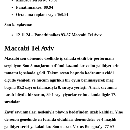
Maccabi Tel Aviv: 79.97
Panathinaikos: 80.94
Ortalama toplam sayı: 160.91
Son karşılaşma:
12.11.24 – Panathinaikos 93-87 Maccabi Tel Aviv
Maccabi Tel Aviv
Maccabi son dönemde özellikle iç sahada etkili bir performans
sergiliyor. Son 5 maçlarının 4’ünü kazandılar ve bu galibiyetlerin
tamamı iç sahada geldi. Takım sezon başında kadrosunu ciddi
ölçüde yeniledi ve hücum ağırlıklı bir oyun benimseyerek
maç
başına 85.2 sayı ortalamasıyla 8. sıraya
yerleşti. Ancak savunma
tarafı büyük bir sorun,
89.1 sayı yiyorlar ve bu alanda ligde 17.
sıradalar.
Zayıf savunmaları nedeniyle play-in hedefinden uzak kaldılar. Yine
de sezon genelinde en formda oldukları dönemdeler ve
4 maçlık
galibiyet serisi
yakaladılar. Son olarak Virtus Bologna’yı 77-67