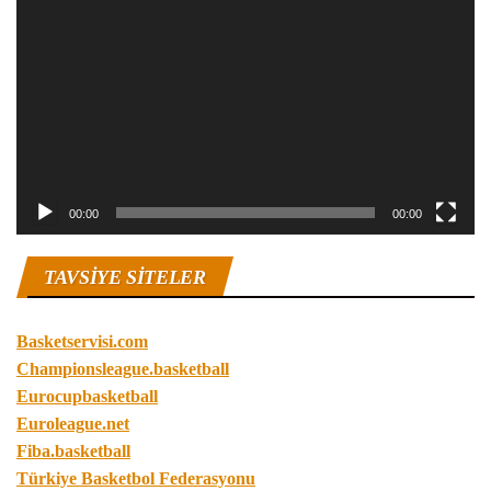
oynatıcı
00:00
00:00
TAVSIYE SITELER
Basketservisi.com
Championsleague.basketball
Eurocupbasketball
Euroleague.net
Fiba.basketball
Türkiye Basketbol Federasyonu