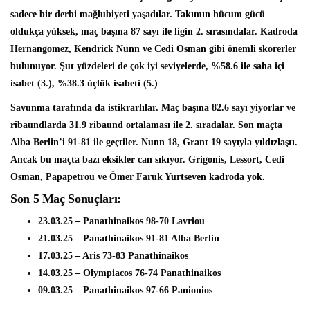
sadece bir derbi mağlubiyeti yaşadılar. Takımın hücum gücü
oldukça yüksek,
maç başına 87 sayı ile ligin 2. sırasındalar.
Kadroda
Hernangomez, Kendrick Nunn ve Cedi Osman gibi önemli skorerler
bulunuyor. Şut yüzdeleri de çok iyi seviyelerde,
%58.6 ile saha içi
isabet (3.), %38.3 üçlük isabeti (5.)
Savunma tarafında da istikrarlılar. Maç başına
82.6 sayı yiyorlar
ve
ribaundlarda
31.9 ribaund ortalaması ile 2. sıradalar.
Son maçta
Alba Berlin’i 91-81 ile geçtiler. Nunn 18, Grant 19 sayıyla yıldızlaştı.
Ancak bu maçta bazı eksikler can sıkıyor.
Grigonis, Lessort, Cedi
Osman, Papapetrou ve Ömer Faruk Yurtseven
kadroda yok.
Son 5 Maç Sonuçları:
23.03.25 – Panathinaikos 98-70 Lavriou
21.03.25 – Panathinaikos 91-81 Alba Berlin
17.03.25 – Aris 73-83 Panathinaikos
14.03.25 – Olympiacos 76-74 Panathinaikos
09.03.25 – Panathinaikos 97-66 Panionios