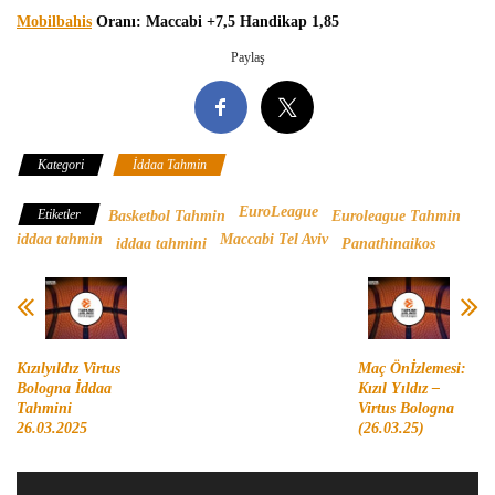
Mobilbahis
Oranı: Maccabi +7,5 Handikap 1,85
Paylaş
Kategori
İddaa Tahmin
EuroLeague
Etiketler
Basketbol Tahmin
Euroleague Tahmin
iddaa tahmin
Maccabi Tel Aviv
iddaa tahmini
Panathinaikos
Kızılyıldız Virtus
Maç Önİzlemesi:
Bologna İddaa
Kızıl Yıldız –
Tahmini
Virtus Bologna
26.03.2025
(26.03.25)
Video