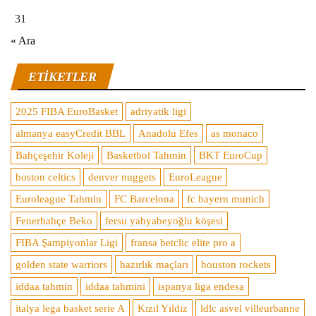
31
« Ara
ETIKETLER
2025 FIBA EuroBasket
adriyatik ligi
almanya easyCredit BBL
Anadolu Efes
as monaco
Bahçeşehir Koleji
Basketbol Tahmin
BKT EuroCup
boston celtics
denver nuggets
EuroLeague
Euroleague Tahmin
FC Barcelona
fc bayern munich
Fenerbahçe Beko
fersu yahyabeyoğlu köşesi
FIBA Şampiyonlar Ligi
fransa betclic elite pro a
golden state warriors
hazırlık maçları
houston rockets
iddaa tahmin
iddaa tahmini
ispanya liga endesa
italya lega basket serie A
Kızıl Yıldız
ldlc asvel villeurbanne