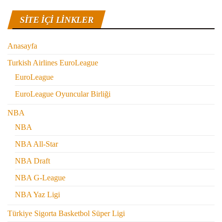
SITE IÇI LINKLER
Anasayfa
Turkish Airlines EuroLeague
EuroLeague
EuroLeague Oyuncular Birliği
NBA
NBA
NBA All-Star
NBA Draft
NBA G-League
NBA Yaz Ligi
Türkiye Sigorta Basketbol Süper Ligi