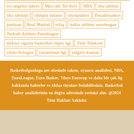
los angeles lakers
Maccabi Tel Aviv
NBA
nba tahmin
nba tahmini
olimpia milano
olympiakos
Panathinaikos
partizan
Real Madrid
tofaş
turkis airlines euroleague
Turkish Airlines Euroleague
türkiye sigorta basketbol süper ligi
Türk Telekom
virtus bologna
yunanistan ligi
zalgiris kaunas
Basketbolgunlugu.net sitesinde takım, oyuncu analizleri, NBA,
EuroLeague, Euro Basket, 7days Eurocup ve daha bir çok lig
hakkında haberler ve iddaa tüyoları bulabilirsiniz. Basketbol
haber analizlerinin en doğru adresinde yerinizi alın. @2024
Tüm Hakları Saklıdır.