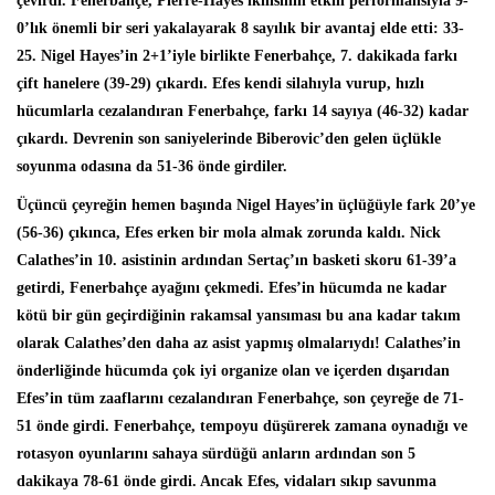
çevirdi. Fenerbahçe, Pierre-Hayes ikilisinin etkili performansıyla 9-
0’lık önemli bir seri yakalayarak 8 sayılık bir avantaj elde etti: 33-
25. Nigel Hayes’in 2+1’iyle birlikte Fenerbahçe, 7. dakikada farkı
çift hanelere (39-29) çıkardı. Efes kendi silahıyla vurup, hızlı
hücumlarla cezalandıran Fenerbahçe, farkı 14 sayıya (46-32) kadar
çıkardı. Devrenin son saniyelerinde Biberovic’den gelen üçlükle
soyunma odasına da 51-36 önde girdiler.
Üçüncü çeyreğin hemen başında Nigel Hayes’in üçlüğüyle fark 20’ye
(56-36) çıkınca, Efes erken bir mola almak zorunda kaldı. Nick
Calathes’in 10. asistinin ardından Sertaç’ın basketi skoru 61-39’a
getirdi, Fenerbahçe ayağını çekmedi. Efes’in hücumda ne kadar
kötü bir gün geçirdiğinin rakamsal yansıması bu ana kadar takım
olarak Calathes’den daha az asist yapmış olmalarıydı! Calathes’in
önderliğinde hücumda çok iyi organize olan ve içerden dışarıdan
Efes’in tüm zaaflarını cezalandıran Fenerbahçe, son çeyreğe de 71-
51 önde girdi. Fenerbahçe, tempoyu düşürerek zamana oynadığı ve
rotasyon oyunlarını sahaya sürdüğü anların ardından son 5
dakikaya 78-61 önde girdi. Ancak Efes, vidaları sıkıp savunma