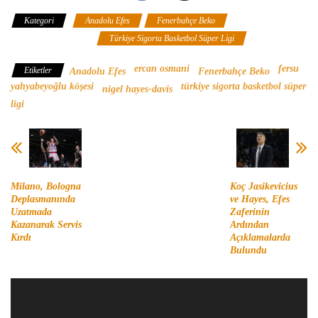
Kategori
Anadolu Efes
Fenerbahçe Beko
Fersu
Yahyabeyoğlu Köşesi
Türkiye Sigorta Basketbol Süper Ligi
ercan osmani
fersu
Etiketler
Anadolu Efes
Fenerbahçe Beko
yahyabeyoğlu köşesi
türkiye sigorta basketbol süper
nigel hayes-davis
ligi
Milano, Bologna
Koç Jasikevicius
Deplasmanında
ve Hayes, Efes
Uzatmada
Zaferinin
Kazanarak Servis
Ardından
Kırdı
Açıklamalarda
Bulundu
Video
oynatıcı