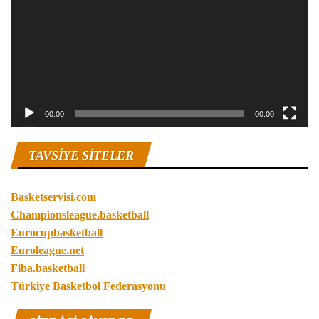
00:00
00:00
TAVSIYE SITELER
Basketservisi.com
Championsleague.basketball
Eurocupbasketball
Euroleague.net
Fiba.basketball
Türkiye Basketbol Federasyonu