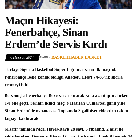
Maçın Hikayesi:
Fenerbahçe, Sinan
Erdem’de Servis Kırdı
Yazar:
BASKETHABER BASKET
6 Haziran 2024
Türkiye Sigorta Basketbol Süper Ligi
final serisi ilk maçında
Fenerbahçe Beko
konuk olduğu
Anadolu Efes
‘i 74-85’lik skorla
yenmeyi bildi.
Bu sonuçla Fenerbahçe Beko servis kırarak saha avantajını alırken
1-0 öne geçti. Serinin ikinci maçı 8 Haziran Cumartesi günü yine
Sinan Erdem’de oynanacak. Toplamda 3 galibiyet elde eden takım
kupayı kaldıracak.
Misafir takımda
Nigel Hayes-Davis
28 sayı, 5 ribaund, 2 asist ile
yıldızlaşırken, Dyshawn Pierre 16 sayı, 5 ribaund, Tarık Biberovic 10