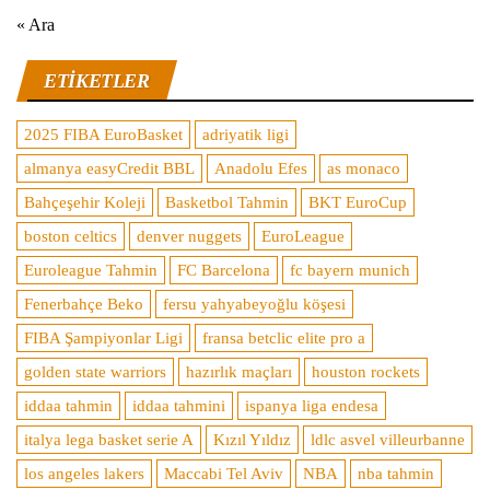
« Ara
ETIKETLER
2025 FIBA EuroBasket
adriyatik ligi
almanya easyCredit BBL
Anadolu Efes
as monaco
Bahçeşehir Koleji
Basketbol Tahmin
BKT EuroCup
boston celtics
denver nuggets
EuroLeague
Euroleague Tahmin
FC Barcelona
fc bayern munich
Fenerbahçe Beko
fersu yahyabeyoğlu köşesi
FIBA Şampiyonlar Ligi
fransa betclic elite pro a
golden state warriors
hazırlık maçları
houston rockets
iddaa tahmin
iddaa tahmini
ispanya liga endesa
italya lega basket serie A
Kızıl Yıldız
ldlc asvel villeurbanne
los angeles lakers
Maccabi Tel Aviv
NBA
nba tahmin