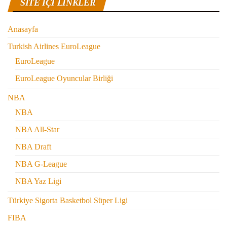
SITE IÇI LINKLER
Anasayfa
Turkish Airlines EuroLeague
EuroLeague
EuroLeague Oyuncular Birliği
NBA
NBA
NBA All-Star
NBA Draft
NBA G-League
NBA Yaz Ligi
Türkiye Sigorta Basketbol Süper Ligi
FIBA