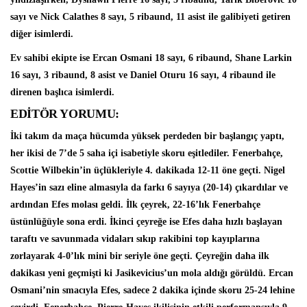
sayı ve Nick Calathes 8 sayı, 5 ribaund, 11 asist ile galibiyeti getiren
diğer isimlerdi.
Ev sahibi ekipte ise
Ercan Osmani
18 sayı, 6 ribaund, Shane Larkin
16 sayı, 3 ribaund, 8 asist ve Daniel Oturu 16 sayı, 4 ribaund ile
direnen başlıca isimlerdi.
EDİTÖR YORUMU:
İki takım da maça hücumda yüksek perdeden bir başlangıç yaptı,
her ikisi de 7’de 5 saha içi isabetiyle skoru eşitlediler. Fenerbahçe,
Scottie Wilbekin’in üçlükleriyle 4. dakikada 12-11 öne geçti. Nigel
Hayes’in sazı eline almasıyla da farkı 6 sayıya (20-14) çıkardılar ve
ardından Efes molası geldi. İlk çeyrek, 22-16’lık Fenerbahçe
üstünlüğüyle sona erdi. İkinci çeyreğe ise Efes daha hızlı başlayan
taraftı ve savunmada vidaları sıkıp rakibini top kayıplarına
zorlayarak 4-0’lık mini bir seriyle öne geçti. Çeyreğin daha ilk
dakikası yeni geçmişti ki Jasikevicius’un mola aldığı görüldü. Ercan
Osmani’nin smacıyla Efes, sadece 2 dakika içinde skoru 25-24 lehine