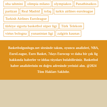
nba tahmini
olimpia milano
olympiakos
Panathinaikos
partizan
Real Madrid
tofaş
turkis airlines euroleague
Turkish Airlines Euroleague
türkiye sigorta basketbol süper ligi
Türk Telekom
virtus bologna
yunanistan ligi
zalgiris kaunas
Basketbolgunlugu.net sitesinde takım, oyuncu analizleri, NBA,
EuroLeague, Euro Basket, 7days Eurocup ve daha bir çok lig
hakkında haberler ve iddaa tüyoları bulabilirsiniz. Basketbol
haber analizlerinin en doğru adresinde yerinizi alın. @2024
Tüm Hakları Saklıdır.