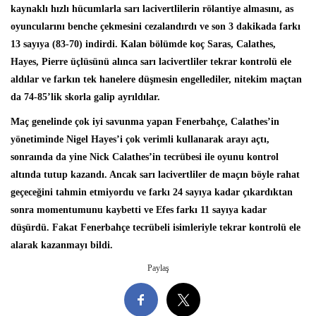
kaynaklı hızlı hücumlarla sarı lacivertlilerin rölantiye almasını, as
oyuncularını benche çekmesini cezalandırdı ve son 3 dakikada farkı
13 sayıya (83-70) indirdi. Kalan bölümde koç Saras, Calathes,
Hayes, Pierre üçlüsünü alınca sarı lacivertliler tekrar kontrolü ele
aldılar ve farkın tek hanelere düşmesin engellediler, nitekim maçtan
da 74-85’lik skorla galip ayrıldılar.
Maç genelinde çok iyi savunma yapan Fenerbahçe, Calathes’in
yönetiminde Nigel Hayes’i çok verimli kullanarak arayı açtı,
sonraında da yine Nick Calathes’in tecrübesi ile oyunu kontrol
altında tutup kazandı. Ancak sarı lacivertliler de maçın böyle rahat
geçeceğini tahmin etmiyordu ve farkı 24 sayıya kadar çıkardıktan
sonra momentumunu kaybetti ve Efes farkı 11 sayıya kadar
düşürdü. Fakat Fenerbahçe tecrübeli isimleriyle tekrar kontrolü ele
alarak kazanmayı bildi.
Paylaş