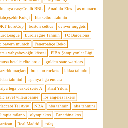
almanya easyCredit BBL
Anadolu Efes
as monaco
ahçeşehir Koleji
Basketbol Tahmin
BKT EuroCup
boston celtics
denver nuggets
EuroLeague
Euroleague Tahmin
FC Barcelona
c bayern munich
Fenerbahçe Beko
ersu yahyabeyoğlu köşesi
FIBA Şampiyonlar Ligi
ransa betclic elite pro a
golden state warriors
azırlık maçları
houston rockets
iddaa tahmin
ddaa tahmini
ispanya liga endesa
talya lega basket serie A
Kızıl Yıldız
dlc asvel villeurbanne
los angeles lakers
accabi Tel Aviv
NBA
nba tahmin
nba tahmini
limpia milano
olympiakos
Panathinaikos
artizan
Real Madrid
tofaş