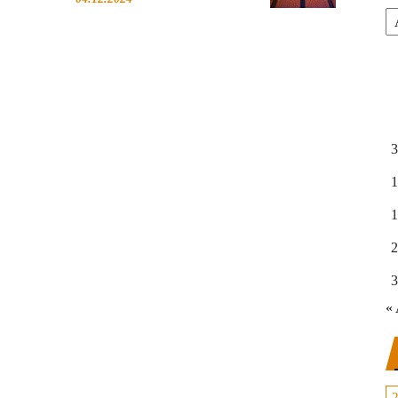
Ar
3
1
1
2
3
« 