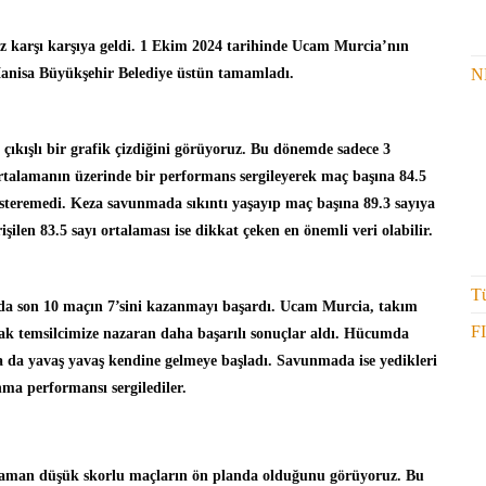
 karşı karşıya geldi. 1 Ekim 2024 tarihinde Ucam Murcia’nın
N
Manisa Büyükşehir Belediye üstün tamamladı.
çıkışlı bir grafik çizdiğini görüyoruz. Bu dönemde sadece 3
rtalamanın üzerinde bir performans sergileyerek maç başına 84.5
teremedi. Keza savunmada sıkıntı yaşayıp maç başına 89.3 sayıya
işilen 83.5 sayı ortalaması ise dikkat çeken en önemli veri olabilir.
Tü
 da son 10 maçın 7’sini kazanmayı başardı. Ucam Murcia, takım
F
arak temsilcimize nazaran daha başarılı sonuçlar aldı. Hücumda
a da yavaş yavaş kendine gelmeye başladı. Savunmada ise yedikleri
nma performansı sergilediler.
ız zaman düşük skorlu maçların ön planda olduğunu görüyoruz. Bu