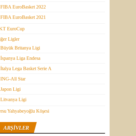
FIBA EuroBasket 2022
FIBA EuroBasket 2021
KT EuroCup
ğer Ligler
Büyük Britanya Ligi
İspanya Liga Endesa
İtalya Lega Basket Serie A
ING-All Star
Japon Ligi
Litvanya Ligi
ersu Yahyabeyoğlu Köşesi
ARŞIVLER