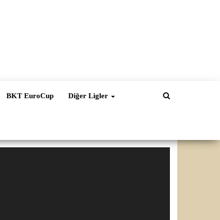
BKT EuroCup
Diğer Ligler
ideo
natıcı