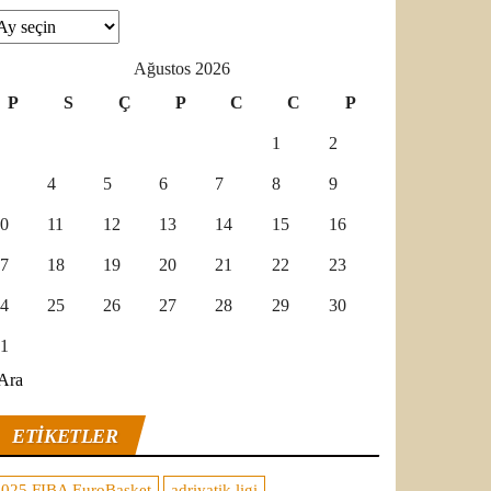
şivler
Ağustos 2026
P
S
Ç
P
C
C
P
1
2
4
5
6
7
8
9
0
11
12
13
14
15
16
7
18
19
20
21
22
23
4
25
26
27
28
29
30
1
Ara
ETIKETLER
2025 FIBA EuroBasket
adriyatik ligi