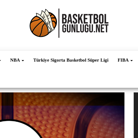
Basketbol
NBA, FIBA,
EuroLeague,
Haber
Süper Lig ve
NBA
Türkiye Sigorta Basketbol Süper Ligi
FIBA
Dünya
Ligleri
V
oy