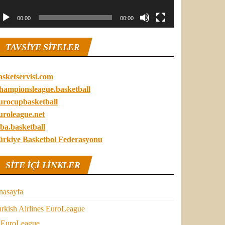
00:00
00:00
TAVSIYE SITELER
asketservisi.com
hampionsleague.basketball
urocupbasketball
uroleague.net
ba.basketball
ürkiye Basketbol Federasyonu
SITE IÇI LINKLER
nasayfa
rkish Airlines EuroLeague
EuroLeague