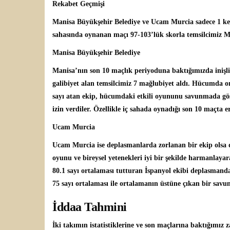
Rekabet Geçmişi
Manisa Büyükşehir Belediye ve Ucam Murcia sadece 1 kez
sahasında oynanan maçı 97-103’lük skorla temsilcimiz 
Manisa Büyükşehir Belediye
Manisa’nın son 10 maçlık periyoduna baktığımızda inişli 
galibiyet alan temsilcimiz 7 mağlubiyet aldı. Hücumda o
sayı atan ekip, hücumdaki etkili oyununu savunmada gös
izin verdiler. Özellikle iç sahada oynadığı son 10 maçta er
Ucam Murcia
Ucam Murcia ise deplasmanlarda zorlanan bir ekip olsa
oyunu ve bireysel yetenekleri iyi bir şekilde harmanlay
80.1 sayı ortalaması tutturan İspanyol ekibi deplasmand
75 sayı ortalaması ile ortalamanın üstüne çıkan bir savu
İddaa Tahmini
İki takımın istatistiklerine ve son maçlarına baktığım