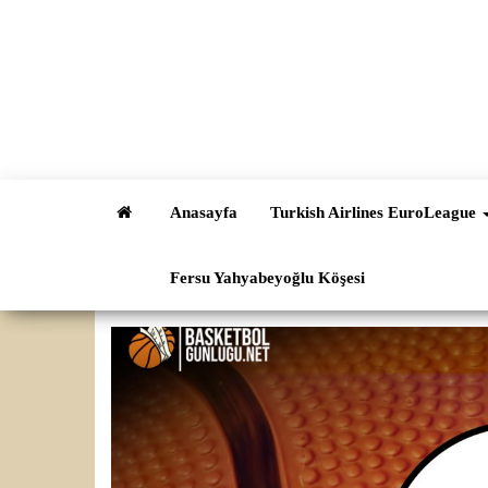
İçeriğe
atla
Anasayfa
Turkish Airlines EuroLeague
Fersu Yahyabeyoğlu Köşesi