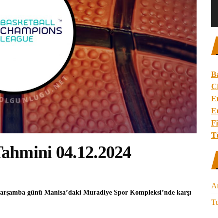
B
C
E
E
Fi
T
ahmini 04.12.2024
A
 Çarşamba günü Manisa’daki Muradiye Spor Kompleksi’nde karşı
Tu