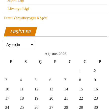
Japon Ligi
Litvanya Ligi
Fersu Yahyabeyoğlu Köşesi
ARŞIVLER
Arşivler
Ağustos 2026
P
S
Ç
P
C
C
P
1
2
3
4
5
6
7
8
9
10
11
12
13
14
15
16
17
18
19
20
21
22
23
24
25
26
27
28
29
30