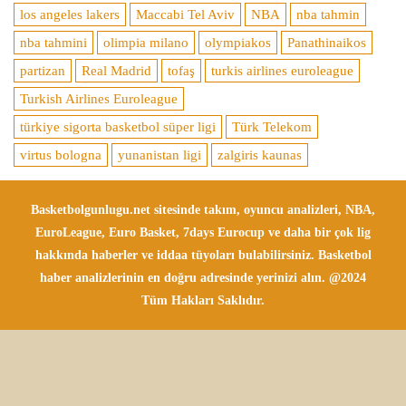
los angeles lakers
Maccabi Tel Aviv
NBA
nba tahmin
nba tahmini
olimpia milano
olympiakos
Panathinaikos
partizan
Real Madrid
tofaş
turkis airlines euroleague
Turkish Airlines Euroleague
türkiye sigorta basketbol süper ligi
Türk Telekom
virtus bologna
yunanistan ligi
zalgiris kaunas
Basketbolgunlugu.net sitesinde takım, oyuncu analizleri, NBA,
EuroLeague, Euro Basket, 7days Eurocup ve daha bir çok lig
hakkında haberler ve iddaa tüyoları bulabilirsiniz. Basketbol
haber analizlerinin en doğru adresinde yerinizi alın. @2024
Tüm Hakları Saklıdır.