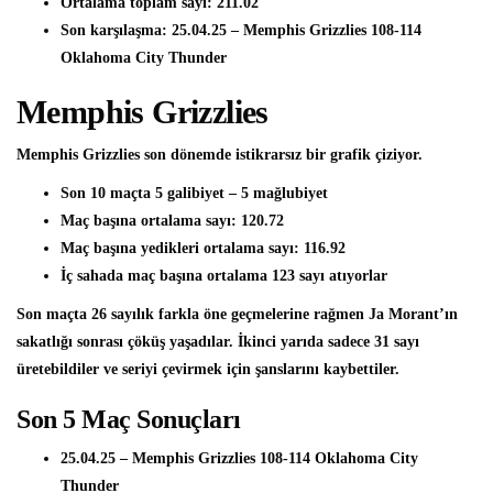
Ortalama toplam sayı: 211.02
Son karşılaşma: 25.04.25 – Memphis Grizzlies 108-114
Oklahoma City Thunder
Memphis Grizzlies
Memphis Grizzlies son dönemde istikrarsız bir grafik çiziyor.
Son 10 maçta 5 galibiyet – 5 mağlubiyet
Maç başına ortalama sayı: 120.72
Maç başına yedikleri ortalama sayı: 116.92
İç sahada maç başına ortalama 123 sayı atıyorlar
Son maçta 26 sayılık farkla öne geçmelerine rağmen Ja Morant’ın
sakatlığı sonrası çöküş yaşadılar. İkinci yarıda sadece 31 sayı
üretebildiler ve seriyi çevirmek için şanslarını kaybettiler.
Son 5 Maç Sonuçları
25.04.25 – Memphis Grizzlies 108-114 Oklahoma City
Thunder