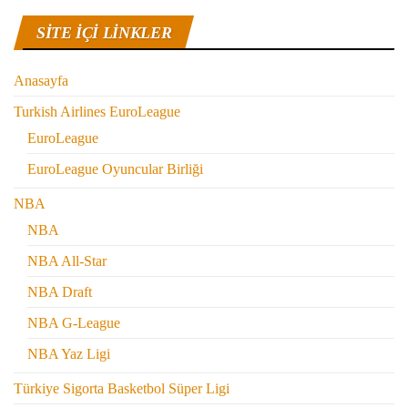
SITE IÇI LINKLER
Anasayfa
Turkish Airlines EuroLeague
EuroLeague
EuroLeague Oyuncular Birliği
NBA
NBA
NBA All-Star
NBA Draft
NBA G-League
NBA Yaz Ligi
Türkiye Sigorta Basketbol Süper Ligi