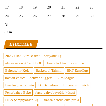
17
18
19
20
21
22
23
24
25
26
27
28
29
30
31
« Ara
ETIKETLER
2025 FIBA EuroBasket
adriyatik ligi
almanya easyCredit BBL
Anadolu Efes
as monaco
Bahçeşehir Koleji
Basketbol Tahmin
BKT EuroCup
boston celtics
denver nuggets
EuroLeague
Euroleague Tahmin
FC Barcelona
fc bayern munich
Fenerbahçe Beko
fersu yahyabeyoğlu köşesi
FIBA Şampiyonlar Ligi
fransa betclic elite pro a