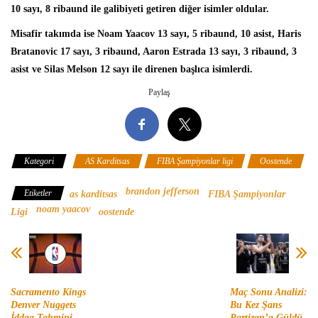
10 sayı, 8 ribaund ile galibiyeti getiren diğer isimler oldular.
Misafir takımda ise
Noam Yaacov
13 sayı, 5 ribaund, 10 asist, Haris
Bratanovic 17 sayı, 3 ribaund, Aaron Estrada 13 sayı, 3 ribaund, 3
asist ve Silas Melson 12 sayı ile direnen başlıca isimlerdi.
Paylaş
Kategori
AS Karditsas
FIBA Şampiyonlar ligi
Oostende
brandon jefferson
Etiketler
as karditsas
FIBA Şampiyonlar
noam yaacov
Ligi
oostende
Sacramento Kings
Maç Sonu Analizi:
Denver Nuggets
Bu Kez Şans
İddaa Tahmini
Partizan’a Güldü