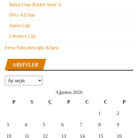
İtalya Lega Basket Serie A
ING-All Star
Japon Ligi
Litvanya Ligi
Fersu Yahyabeyoğlu Köşesi
ARŞIVLER
Arşivler
Ağustos 2026
P
S
Ç
P
C
C
P
1
2
3
4
5
6
7
8
9
10
11
12
13
14
15
16