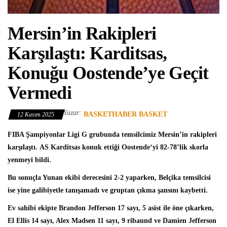
Mersin’in Rakipleri
Karşılaştı: Karditsas,
Konuğu Oostende’ye Geçit
Vermedi
Yazar:
BASKETHABER BASKET
12 Kasım 2025
FIBA Şampiyonlar Ligi
G grubunda temsilcimiz Mersin’in rakipleri
karşılaştı.
AS Karditsas
konuk ettiği
Oostende
‘yi 82-78’lik skorla
yenmeyi bildi.
Bu sonuçla Yunan ekibi derecesini 2-2 yaparken, Belçika temsilcisi
ise yine galibiyetle tanışamadı ve gruptan çıkma şansını kaybetti.
Ev sahibi ekipte
Brandon Jefferson
17 sayı, 5 asist ile öne çıkarken,
El Ellis 14 sayı, Alex Madsen 11 sayı, 9 ribaund ve Damien Jefferson