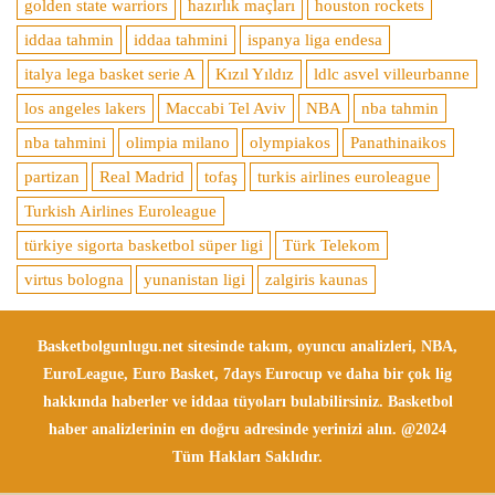
golden state warriors
hazırlık maçları
houston rockets
iddaa tahmin
iddaa tahmini
ispanya liga endesa
italya lega basket serie A
Kızıl Yıldız
ldlc asvel villeurbanne
los angeles lakers
Maccabi Tel Aviv
NBA
nba tahmin
nba tahmini
olimpia milano
olympiakos
Panathinaikos
partizan
Real Madrid
tofaş
turkis airlines euroleague
Turkish Airlines Euroleague
türkiye sigorta basketbol süper ligi
Türk Telekom
virtus bologna
yunanistan ligi
zalgiris kaunas
Basketbolgunlugu.net sitesinde takım, oyuncu analizleri, NBA,
EuroLeague, Euro Basket, 7days Eurocup ve daha bir çok lig
hakkında haberler ve iddaa tüyoları bulabilirsiniz. Basketbol
haber analizlerinin en doğru adresinde yerinizi alın. @2024
Tüm Hakları Saklıdır.