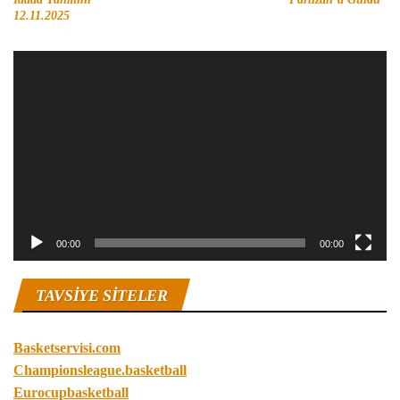
12.11.2025
Video
oynatıcı
00:00
00:00
TAVSIYE SITELER
Basketservisi.com
Championsleague.basketball
Eurocupbasketball