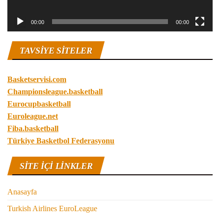
00:00
00:00
TAVSIYE SITELER
Basketservisi.com
Championsleague.basketball
Eurocupbasketball
Euroleague.net
Fiba.basketball
Türkiye Basketbol Federasyonu
SITE IÇI LINKLER
Anasayfa
Turkish Airlines EuroLeague