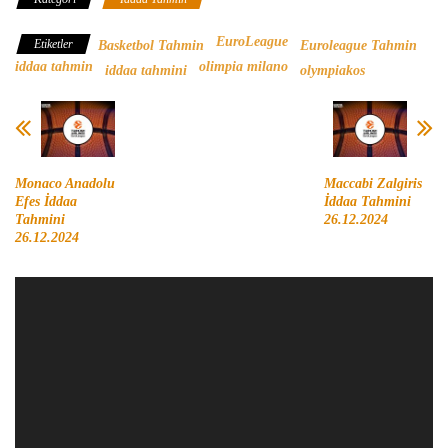
EuroLeague
Etiketler
Basketbol Tahmin
Euroleague Tahmin
iddaa tahmin
olimpia milano
iddaa tahmini
olympiakos
Monaco Anadolu
Maccabi Zalgiris
Efes İddaa
İddaa Tahmini
Tahmini
26.12.2024
26.12.2024
Video
oynatıcı