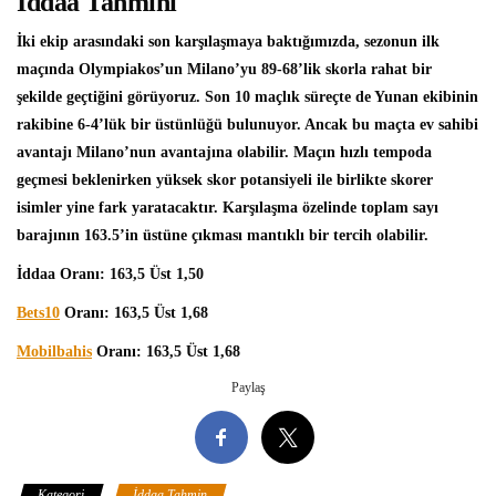
İddaa Tahmini
İki ekip arasındaki son karşılaşmaya baktığımızda, sezonun ilk
maçında Olympiakos’un Milano’yu 89-68’lik skorla rahat bir
şekilde geçtiğini görüyoruz. Son 10 maçlık süreçte de Yunan ekibinin
rakibine 6-4’lük bir üstünlüğü bulunuyor. Ancak bu maçta ev sahibi
avantajı Milano’nun avantajına olabilir. Maçın hızlı tempoda
geçmesi beklenirken yüksek skor potansiyeli ile birlikte skorer
isimler yine fark yaratacaktır. Karşılaşma özelinde toplam sayı
barajının 163.5’in üstüne çıkması mantıklı bir tercih olabilir.
İddaa Oranı: 163,5 Üst 1,50
Bets10
Oranı: 163,5 Üst 1,68
Mobilbahis
Oranı: 163,5 Üst 1,68
Paylaş
Kategori
İddaa Tahmin