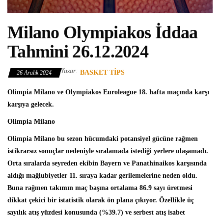
Milano Olympiakos İddaa
Tahmini 26.12.2024
Yazar:
BASKET TIPS
26 Aralık 2024
Olimpia Milano ve Olympiakos Euroleague 18. hafta maçında karşı
karşıya gelecek.
Olimpia Milano
Olimpia Milano bu sezon hücumdaki potansiyel gücüne rağmen
istikrarsız sonuçlar nedeniyle sıralamada istediği yerlere ulaşamadı.
Orta sıralarda seyreden ekibin Bayern ve Panathinaikos karşısında
aldığı mağlubiyetler 11. sıraya kadar gerilemelerine neden oldu.
Buna rağmen takımın maç başına ortalama 86.9 sayı üretmesi
dikkat çekici bir istatistik olarak ön plana çıkıyor. Özellikle üç
sayılık atış yüzdesi konusunda (%39.7) ve serbest atış isabet