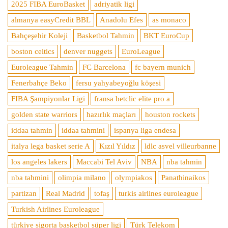
2025 FIBA EuroBasket
adriyatik ligi
almanya easyCredit BBL
Anadolu Efes
as monaco
Bahçeşehir Koleji
Basketbol Tahmin
BKT EuroCup
boston celtics
denver nuggets
EuroLeague
Euroleague Tahmin
FC Barcelona
fc bayern munich
Fenerbahçe Beko
fersu yahyabeyoğlu köşesi
FIBA Şampiyonlar Ligi
fransa betclic elite pro a
golden state warriors
hazırlık maçları
houston rockets
iddaa tahmin
iddaa tahmini
ispanya liga endesa
italya lega basket serie A
Kızıl Yıldız
ldlc asvel villeurbanne
los angeles lakers
Maccabi Tel Aviv
NBA
nba tahmin
nba tahmini
olimpia milano
olympiakos
Panathinaikos
partizan
Real Madrid
tofaş
turkis airlines euroleague
Turkish Airlines Euroleague
türkiye sigorta basketbol süper ligi
Türk Telekom