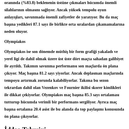
oranında (%83.8) beklenenin üstüne çıkmaları hücumda önemli
silahlarının olmasını sağlıyor. Ancak yüksek tempolu oyun
anlayışları, savunmada önemli zafiyetler de yaratıyor. Bu da maç
başına yedikleri 87.1 sayı ile birlikte orta sıralardan çıkamamalarına
neden oluyor.
Olympiakos
Olympiakos ise son dönemde müthiş bir form grafiği yakaladı ve
yerel ligi de dahil olmak üzere üst üste dört maçta sahadan galibiyet
ile ayrıldı. Takımın savunma performansı son maçlarda ön plana
çıkıyor. Maç başına 81.2 sayı yiyorlar. Ancak deplasman maçlarında
tempoyu artırmak zorunda kalabiliyorlar. Takıma bu sezon
tekrardan dahil olan Vezenkov ve Fournier ikilisi skorer kimlikleri
ile dikkat çekiyorlar. Olympiakos maç başına 85.3 sayı ortalaması
tutturup hücumda verimli bir performans sergiliyor. Ayrıca maç
başına ortalama 20.4 asist ile bu alanda da top paylaşımı konusunda
ön plana çıkıyorlar.