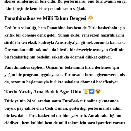
skorer isimlerinden biri oldu. Bu performansı, onu turnuvanın en iyi
ikinci beşinde kendisine yer bulmasını sağladı.
Panathinaikos ve Milli Takım Dengesi
Cedi’nin sakatlığı, hem Panathinaikos hem de Türk basketbolu için
kritik bir döneme denk geldi. Yunan ekibi, yeni sezon hazırlıklarını
sürdürürken eksik kadroyla Avustralya’ya gitmek zorunda kalacak.
Öte yandan milli takımda da büyük bir özveriyle oynayan Cedi’nin,
bu fedakarlığının bedelini sakatlıkla ödemesi dikkat çekiyor.
Panathinaikos cephesi, Osman’ın tedavisinin hızla ilerlemesi için
yoğun bir program uygulayacak. Turnuvada forma giyemeyecek olsa
da, sezonun başlamasıyla birlikte sahalara dönmesi hedefleniyor.
Tarihi Yazdı, Ama Bedeli Ağır Oldu
Türkiye’nin 24 yıl aradan sonra EuroBasket finaline çıkmasında
büyük pay sahibi olan Cedi Osman, gösterdiği performansla adını
bir kez daha Türk basketbol tarihine yazdırdı. Ancak sakatlığının
ciddiyeti, hem kulübü hem de milli takım için soru işaretleri yarattı.