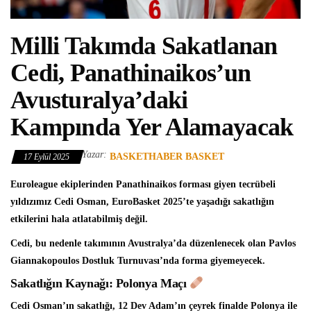
Milli Takımda Sakatlanan
Cedi, Panathinaikos’un
Avusturalya’daki
Kampında Yer Alamayacak
Yazar:
BASKETHABER BASKET
17 Eylül 2025
Euroleague
ekiplerinden
Panathinaikos
forması giyen tecrübeli
yıldızımız
Cedi Osman
, EuroBasket 2025’te yaşadığı sakatlığın
etkilerini hala atlatabilmiş değil.
Cedi, bu nedenle takımının Avustralya’da düzenlenecek olan Pavlos
Giannakopoulos Dostluk Turnuvası’nda forma giyemeyecek.
Sakatlığın Kaynağı: Polonya Maçı
Cedi Osman’ın sakatlığı, 12 Dev Adam’ın çeyrek finalde Polonya ile