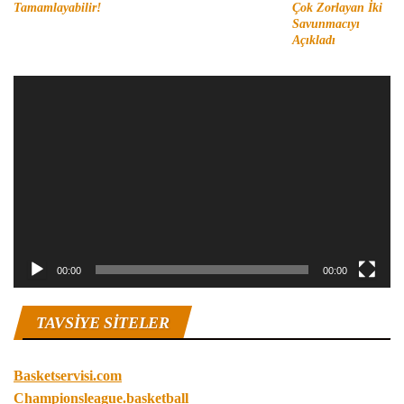
Tamamlayabilir!
Çok Zorlayan İki
Savunmacıyı
Açıkladı
Video
oynatıcı
00:00
00:00
TAVSIYE SITELER
Basketservisi.com
Championsleague.basketball