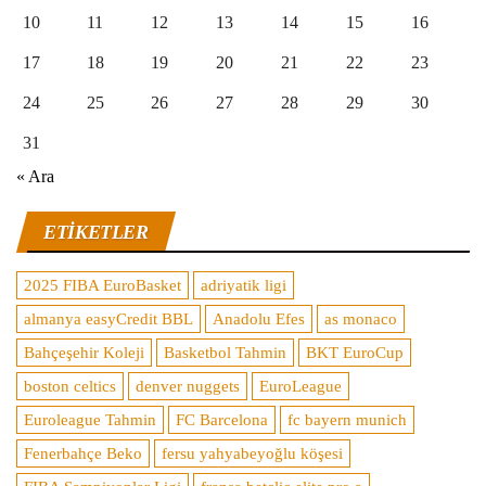
10
11
12
13
14
15
16
17
18
19
20
21
22
23
24
25
26
27
28
29
30
31
« Ara
ETIKETLER
2025 FIBA EuroBasket
adriyatik ligi
almanya easyCredit BBL
Anadolu Efes
as monaco
Bahçeşehir Koleji
Basketbol Tahmin
BKT EuroCup
boston celtics
denver nuggets
EuroLeague
Euroleague Tahmin
FC Barcelona
fc bayern munich
Fenerbahçe Beko
fersu yahyabeyoğlu köşesi