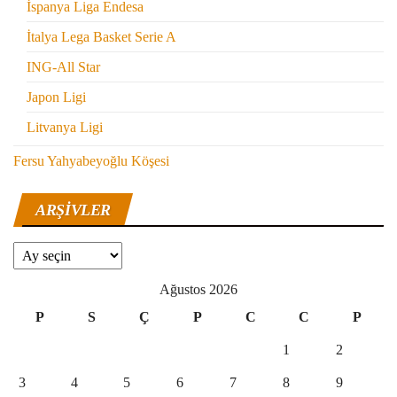
İspanya Liga Endesa
İtalya Lega Basket Serie A
ING-All Star
Japon Ligi
Litvanya Ligi
Fersu Yahyabeyoğlu Köşesi
ARŞIVLER
Arşivler
Ağustos 2026
P
S
Ç
P
C
C
P
1
2
3
4
5
6
7
8
9