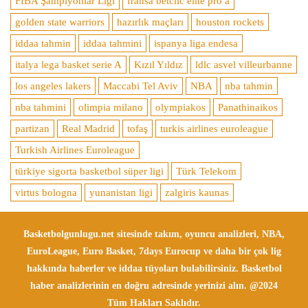
FIBA Şampiyonlar Ligi
fransa betclic elite pro a
golden state warriors
hazırlık maçları
houston rockets
iddaa tahmin
iddaa tahmini
ispanya liga endesa
italya lega basket serie A
Kızıl Yıldız
ldlc asvel villeurbanne
los angeles lakers
Maccabi Tel Aviv
NBA
nba tahmin
nba tahmini
olimpia milano
olympiakos
Panathinaikos
partizan
Real Madrid
tofaş
turkis airlines euroleague
Turkish Airlines Euroleague
türkiye sigorta basketbol süper ligi
Türk Telekom
virtus bologna
yunanistan ligi
zalgiris kaunas
Basketbolgunlugu.net sitesinde takım, oyuncu analizleri, NBA,
EuroLeague, Euro Basket, 7days Eurocup ve daha bir çok lig
hakkında haberler ve iddaa tüyoları bulabilirsiniz. Basketbol
haber analizlerinin en doğru adresinde yerinizi alın. @2024
Tüm Hakları Saklıdır.