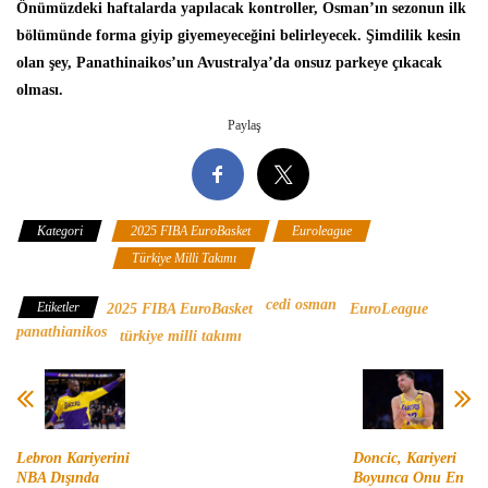
Önümüzdeki haftalarda yapılacak kontroller, Osman’ın sezonun ilk
bölümünde forma giyip giyemeyeceğini belirleyecek. Şimdilik kesin
olan şey, Panathinaikos’un Avustralya’da onsuz parkeye çıkacak
olması.
Paylaş
Kategori
2025 FIBA EuroBasket
Euroleague
Panathinaikos
Türkiye Milli Takımı
cedi osman
Etiketler
2025 FIBA EuroBasket
EuroLeague
panathianikos
türkiye milli takımı
Lebron Kariyerini
Doncic, Kariyeri
NBA Dışında
Boyunca Onu En