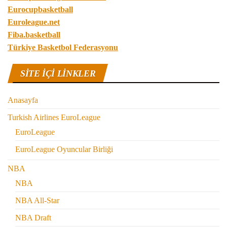
Eurocupbasketball
Euroleague.net
Fiba.basketball
Türkiye Basketbol Federasyonu
SITE IÇI LINKLER
Anasayfa
Turkish Airlines EuroLeague
EuroLeague
EuroLeague Oyuncular Birliği
NBA
NBA
NBA All-Star
NBA Draft