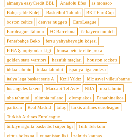
almanya easyCredit BBL
Anadolu Efes
as monaco
Bahçeşehir Koleji
Basketbol Tahmin
BKT EuroCup
boston celtics
denver nuggets
EuroLeague
Euroleague Tahmin
FC Barcelona
fc bayern munich
Fenerbahçe Beko
fersu yahyabeyoğlu köşesi
FIBA Şampiyonlar Ligi
fransa betclic elite pro a
golden state warriors
hazırlık maçları
houston rockets
iddaa tahmin
iddaa tahmini
ispanya liga endesa
italya lega basket serie A
Kızıl Yıldız
ldlc asvel villeurbanne
los angeles lakers
Maccabi Tel Aviv
NBA
nba tahmin
nba tahmini
olimpia milano
olympiakos
Panathinaikos
partizan
Real Madrid
tofaş
turkis airlines euroleague
Turkish Airlines Euroleague
türkiye sigorta basketbol süper ligi
Türk Telekom
virtus bologna
yunanistan ligi
zalgiris kaunas