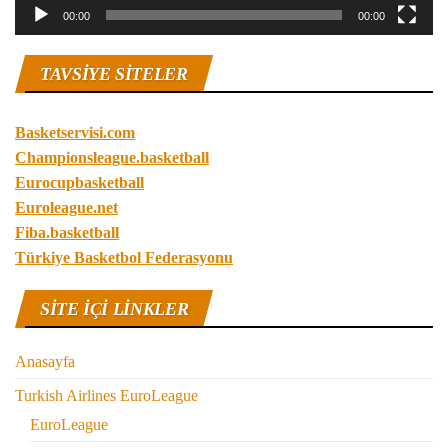
00:00
00:00
TAVSIYE SITELER
Basketservisi.com
Championsleague.basketball
Eurocupbasketball
Euroleague.net
Fiba.basketball
Türkiye Basketbol Federasyonu
SITE IÇI LINKLER
Anasayfa
Turkish Airlines EuroLeague
EuroLeague