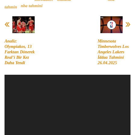
nba tahmini
tahmin
Analiz:
Minnesota
Olympiakos, 13
Timberwolves Los
Farktan Dönerek
Angeles Lakers
Real’i Bir Kez
İddaa Tahmini
Daha Yendi
26.04.2025
Video
oynatıcı