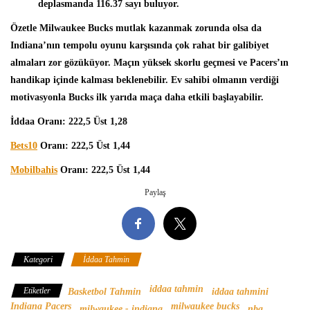
deplasmanda 116.37 sayı buluyor.
Özetle Milwaukee Bucks mutlak kazanmak zorunda olsa da
Indiana’nın tempolu oyunu karşısında çok rahat bir galibiyet
almaları zor gözüküyor. Maçın yüksek skorlu geçmesi ve Pacers’ın
handikap içinde kalması beklenebilir. Ev sahibi olmanın verdiği
motivasyonla Bucks ilk yarıda maça daha etkili başlayabilir.
İddaa Oranı: 222,5 Üst 1,28
Bets10
Oranı: 222,5 Üst 1,44
Mobilbahis
Oranı: 222,5 Üst 1,44
Paylaş
Kategori
İddaa Tahmin
iddaa tahmin
Etiketler
Basketbol Tahmin
iddaa tahmini
Indiana Pacers
milwaukee bucks
milwaukee - indiana
nba