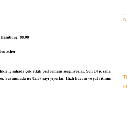
N
, Hamburg: 88.08
deutscher
ikle iç sahada çok etkili performans sergiliyorlar. Son 14 iç saha
Tü
er. Savunmada ise 85.57 sayı yiyorlar. Hızlı hücum ve şut ritmini
F