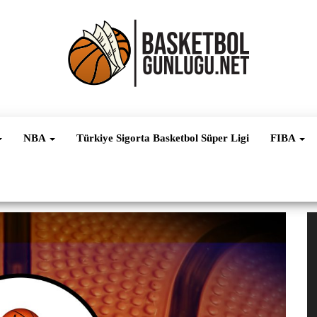
Basketbol
NBA, FIBA,
EuroLeague,
Haber
Süper Lig ve
NBA
Türkiye Sigorta Basketbol Süper Ligi
FIBA
Dünya
Ligleri
V
oy