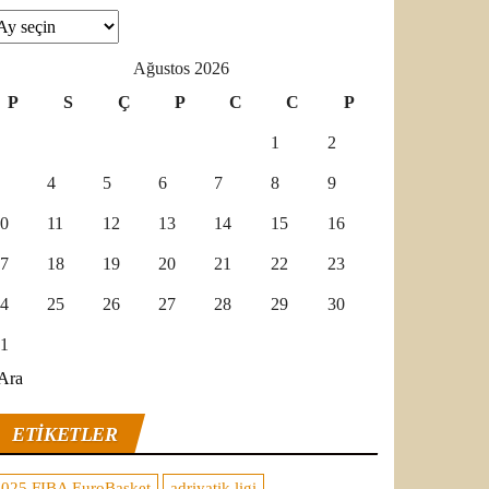
şivler
Ağustos 2026
P
S
Ç
P
C
C
P
1
2
4
5
6
7
8
9
0
11
12
13
14
15
16
7
18
19
20
21
22
23
4
25
26
27
28
29
30
1
Ara
ETIKETLER
2025 FIBA EuroBasket
adriyatik ligi