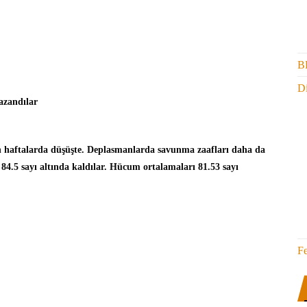
B
Di
azandılar
n haftalarda düşüşte. Deplasmanlarda savunma zaafları daha da
 84.5 sayı altında kaldılar. Hücum ortalamaları 81.53 sayı
F