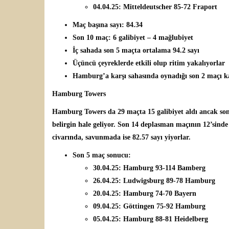
04.04.25: Mitteldeutscher 85-72 Fraport
Maç başına sayı: 84.34
Son 10 maç: 6 galibiyet – 4 mağlubiyet
İç sahada son 5 maçta ortalama 94.2 sayı
Üçüncü çeyreklerde etkili olup ritim yakalıyorlar
Hamburg’a karşı sahasında oynadığı son 2 maçı k
Hamburg Towers
Hamburg Towers da 29 maçta 15 galibiyet aldı ancak so
belirgin hale geliyor. Son 14 deplasman maçının 12’sinde
civarında, savunmada ise 82.57 sayı yiyorlar.
Son 5 maç sonucu:
30.04.25: Hamburg 93-114 Bamberg
26.04.25: Ludwigsburg 89-78 Hamburg
20.04.25: Hamburg 74-70 Bayern
09.04.25: Göttingen 75-92 Hamburg
05.04.25: Hamburg 88-81 Heidelberg