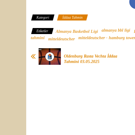
Kategori
İddaa Tahmin
almanya bbl ligi
Etiketler
Almanya Basketbol Ligi
tahmini
mitteldeutscher - hamburg tower
mitteldeutscher
Oldenburg Rasta Vechta İddaa
Tahmini 03.05.2025