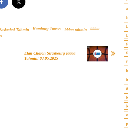
B
Hamburg Towers
iddaa
Basketbol Tahmin
iddaa tahmin
s
f
f
Elan Chalon Strasbourg İddaa
Tahmini 03.05.2025
f
h
i
i
l
M
o
p