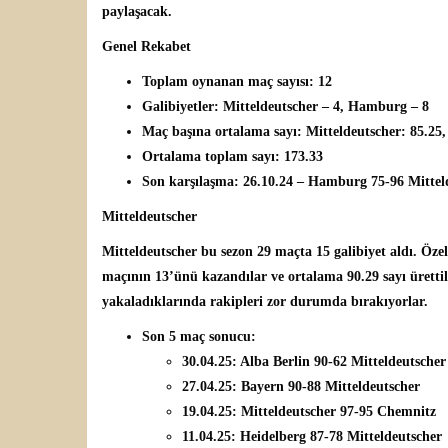
paylaşacak.
Genel Rekabet
Toplam oynanan maç sayısı: 12
Galibiyetler: Mitteldeutscher – 4, Hamburg – 8
Maç başına ortalama sayı: Mitteldeutscher: 85.25
Ortalama toplam sayı: 173.33
Son karşılaşma: 26.10.24 – Hamburg 75-96 Mittel
Mitteldeutscher
Mitteldeutscher bu sezon 29 maçta 15 galibiyet aldı. Özell
maçının 13’ünü kazandılar ve ortalama 90.29 sayı ürettil
yakaladıklarında rakipleri zor durumda bırakıyorlar.
Son 5 maç sonucu:
30.04.25: Alba Berlin 90-62 Mitteldeutscher
27.04.25: Bayern 90-88 Mitteldeutscher
19.04.25: Mitteldeutscher 97-95 Chemnitz
11.04.25: Heidelberg 87-78 Mitteldeutscher