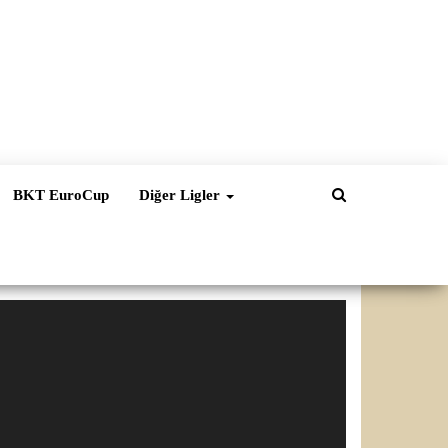
BKT EuroCup
Diğer Ligler
ideo
natıcı