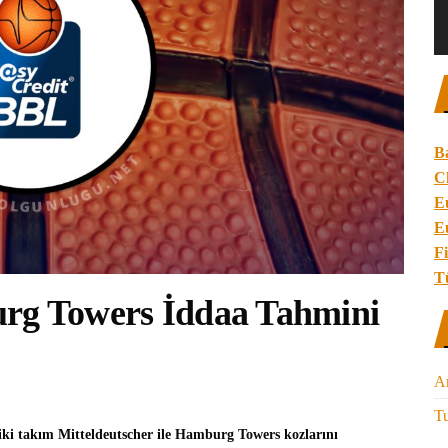
B
C
E
E
Fi
T
urg Towers İddaa Tahmini
A
Tu
iki takım Mitteldeutscher ile Hamburg Towers kozlarını