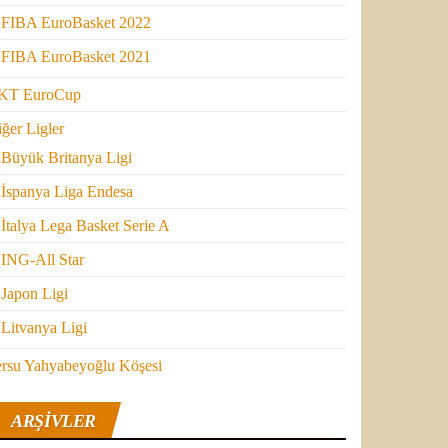
FIBA EuroBasket 2022
FIBA EuroBasket 2021
KT EuroCup
ğer Ligler
Büyük Britanya Ligi
İspanya Liga Endesa
İtalya Lega Basket Serie A
ING-All Star
Japon Ligi
Litvanya Ligi
ersu Yahyabeyoğlu Köşesi
ARŞIVLER