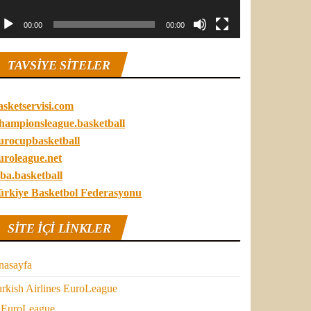
00:00
00:00
TAVSIYE SITELER
asketservisi.com
hampionsleague.basketball
urocupbasketball
uroleague.net
ba.basketball
ürkiye Basketbol Federasyonu
SITE IÇI LINKLER
nasayfa
rkish Airlines EuroLeague
EuroLeague