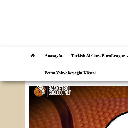
İçeriğe
atla
Anasayfa
Turkish Airlines EuroLeague
Fersu Yahyabeyoğlu Köşesi