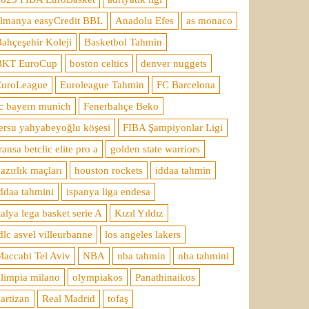
almanya easyCredit BBL
Anadolu Efes
as monaco
ahçeşehir Koleji
Basketbol Tahmin
BKT EuroCup
boston celtics
denver nuggets
EuroLeague
Euroleague Tahmin
FC Barcelona
c bayern munich
Fenerbahçe Beko
ersu yahyabeyoğlu köşesi
FIBA Şampiyonlar Ligi
ransa betclic elite pro a
golden state warriors
azırlık maçları
houston rockets
iddaa tahmin
ddaa tahmini
ispanya liga endesa
talya lega basket serie A
Kızıl Yıldız
dlc asvel villeurbanne
los angeles lakers
accabi Tel Aviv
NBA
nba tahmin
nba tahmini
limpia milano
olympiakos
Panathinaikos
artizan
Real Madrid
tofaş