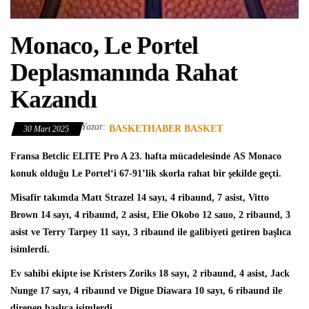
Monaco, Le Portel
Deplasmanında Rahat
Kazandı
Yazar:
BASKETHABER BASKET
30 Mart 2025
Fransa Betclic ELITE Pro A
23. hafta mücadelesinde
AS Monaco
konuk olduğu
Le Portel
‘i 67-91’lik skorla rahat bir şekilde geçti.
Misafir takımda
Matt Strazel
14 sayı, 4 ribaund, 7 asist, Vitto
Brown 14 sayı, 4 ribaund, 2 asist, Elie Okobo 12 sauo, 2 ribaund, 3
asist ve Terry Tarpey 11 sayı, 3 ribaund ile galibiyeti getiren başlıca
isimlerdi.
Ev sahibi ekipte ise
Kristers Zoriks
18 sayı, 2 ribaund, 4 asist, Jack
Nunge 17 sayı, 4 ribaund ve Digue Diawara 10 sayı, 6 ribaund ile
direnen başlıca isimlerdi.