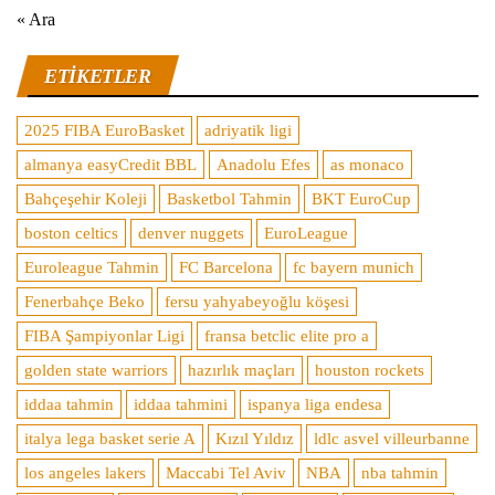
« Ara
ETIKETLER
2025 FIBA EuroBasket
adriyatik ligi
almanya easyCredit BBL
Anadolu Efes
as monaco
Bahçeşehir Koleji
Basketbol Tahmin
BKT EuroCup
boston celtics
denver nuggets
EuroLeague
Euroleague Tahmin
FC Barcelona
fc bayern munich
Fenerbahçe Beko
fersu yahyabeyoğlu köşesi
FIBA Şampiyonlar Ligi
fransa betclic elite pro a
golden state warriors
hazırlık maçları
houston rockets
iddaa tahmin
iddaa tahmini
ispanya liga endesa
italya lega basket serie A
Kızıl Yıldız
ldlc asvel villeurbanne
los angeles lakers
Maccabi Tel Aviv
NBA
nba tahmin