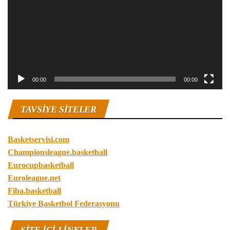
00:00
00:00
TAVSIYE SITELER
Basketservisi.com
Championsleague.basketball
Eurocupbasketball
Euroleague.net
Fiba.basketball
Türkiye Basketbol Federasyonu
SITE IÇI LINKLER