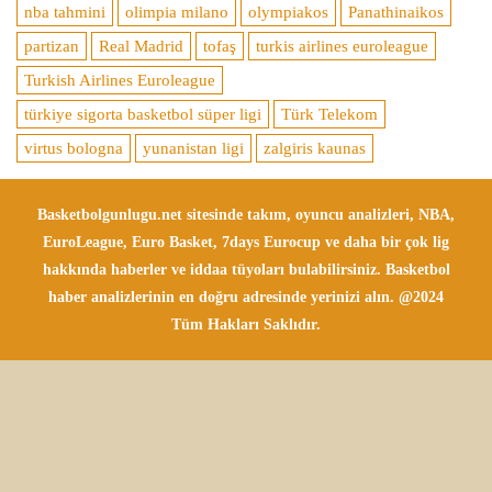
nba tahmini
olimpia milano
olympiakos
Panathinaikos
partizan
Real Madrid
tofaş
turkis airlines euroleague
Turkish Airlines Euroleague
türkiye sigorta basketbol süper ligi
Türk Telekom
virtus bologna
yunanistan ligi
zalgiris kaunas
Basketbolgunlugu.net sitesinde takım, oyuncu analizleri, NBA,
EuroLeague, Euro Basket, 7days Eurocup ve daha bir çok lig
hakkında haberler ve iddaa tüyoları bulabilirsiniz. Basketbol
haber analizlerinin en doğru adresinde yerinizi alın. @2024
Tüm Hakları Saklıdır.