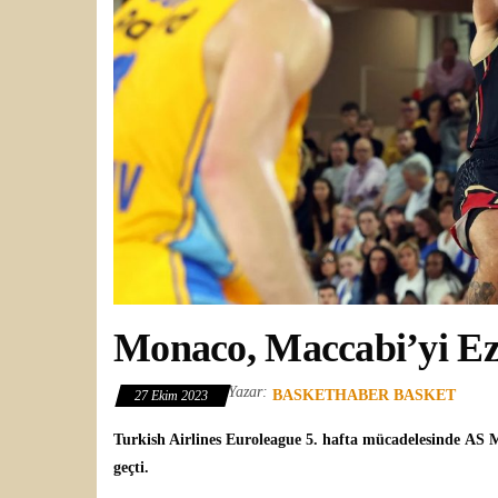
Monaco, Maccabi’yi Ez
Yazar:
BASKETHABER BASKET
27 Ekim 2023
Turkish Airlines Euroleague
5. hafta mücadelesinde
AS 
geçti.