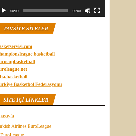
00:00
00:00
TAVSIYE SITELER
asketservisi.com
hampionsleague.basketball
urocupbasketball
uroleague.net
ba.basketball
ürkiye Basketbol Federasyonu
SITE IÇI LINKLER
nasayfa
rkish Airlines EuroLeague
EuroLeague