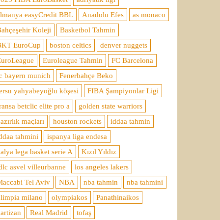
almanya easyCredit BBL
Anadolu Efes
as monaco
ahçeşehir Koleji
Basketbol Tahmin
BKT EuroCup
boston celtics
denver nuggets
EuroLeague
Euroleague Tahmin
FC Barcelona
c bayern munich
Fenerbahçe Beko
ersu yahyabeyoğlu köşesi
FIBA Şampiyonlar Ligi
ransa betclic elite pro a
golden state warriors
azırlık maçları
houston rockets
iddaa tahmin
ddaa tahmini
ispanya liga endesa
talya lega basket serie A
Kızıl Yıldız
dlc asvel villeurbanne
los angeles lakers
accabi Tel Aviv
NBA
nba tahmin
nba tahmini
limpia milano
olympiakos
Panathinaikos
artizan
Real Madrid
tofaş