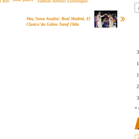
 Aviv
Turkish Airlines Euroleague
Ar
Maç Sonu Analizi: Real Madrid, El
Clasico’da Gülen Taraf Oldu
3
1
1
2
3
« 