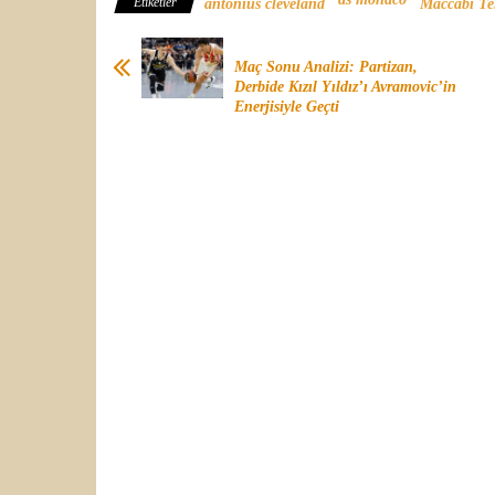
Etiketler
antonius cleveland
Maccabi Tel
Maç Sonu Analizi: Partizan,
Derbide Kızıl Yıldız’ı Avramovic’in
Enerjisiyle Geçti