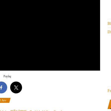
B
Di
Paylaş
F
 Aviv
mike james