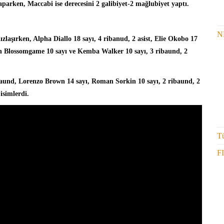
parken, Maccabi ise derecesini 2 galibiyet-2 mağlubiyet yaptı.
N
ldızlaşırken, Alpha Diallo 18 sayı, 4 ribanud, 2 asist, Elie Okobo 17
aron Blossomgame 10 sayı ve Kemba Walker 10 sayı, 3 ribaund, 2
baund, Lorenzo Brown 14 sayı, Roman Sorkin 10 sayı, 2 ribaund, 2
isimlerdi.
Tü
F