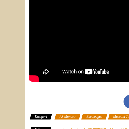
Kategori
AS Monaco
Euroleague
Maccabi Tel
as monaco