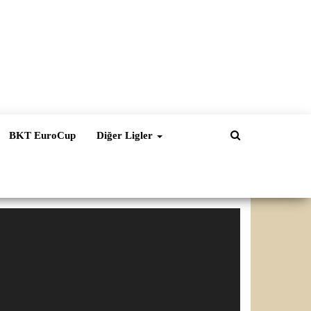
BKT EuroCup
Diğer Ligler
ideo
natıcı