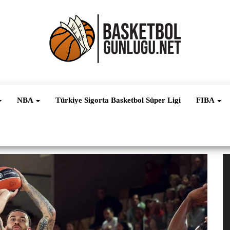
Basketbol
NBA, FIBA,
EuroLeague,
Haber
Süper Lig ve
NBA
Türkiye Sigorta Basketbol Süper Ligi
FIBA
Dünya
Ligleri
V
oy