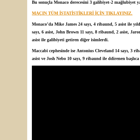
Bu sonuçla Monaco derecesini 3 galibiyet-2 mağlubiyet ya
MAÇIN TÜM İSTATİSTİKLERİ İÇİN TIKLAYINIZ.
Monaco’da
Mike James
24 sayı, 4 ribaund, 5 asist ile yı
sayı, 6 asist, John Brown 11 sayı, 8 ribaund, 2 asist, J
asist ile galibiyeti getiren diğer isimlerdi.
Maccabi cephesinde ise
Antonius Cleveland
14 sayı, 3 ri
asist ve Josh Nebo 10 sayı, 9 ribaund ile ddirenen başlıca 