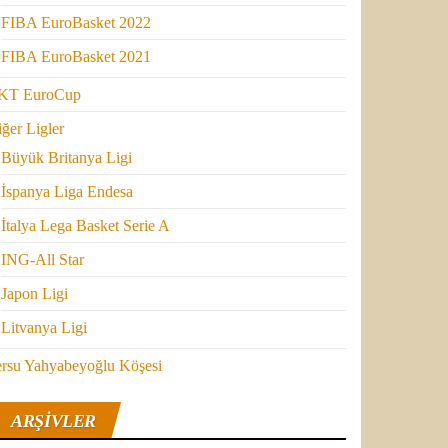
FIBA EuroBasket 2022
FIBA EuroBasket 2021
KT EuroCup
ğer Ligler
Büyük Britanya Ligi
İspanya Liga Endesa
İtalya Lega Basket Serie A
ING-All Star
Japon Ligi
Litvanya Ligi
ersu Yahyabeyoğlu Köşesi
ARŞIVLER