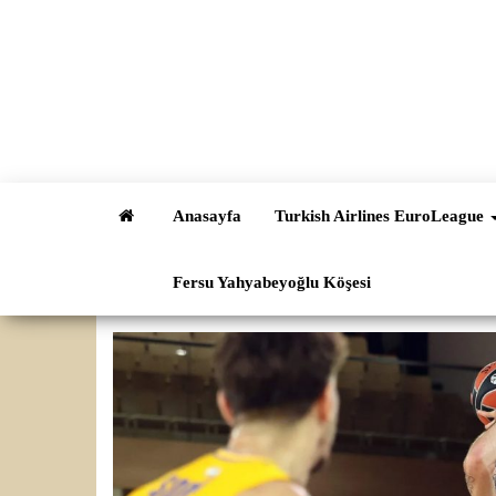
İçeriğe
atla
Anasayfa
Turkish Airlines EuroLeague
Fersu Yahyabeyoğlu Köşesi