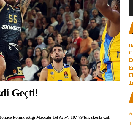
B
C
E
E
Fi
T
di Geçti!
A
Monaco
konuk ettiği
Maccabi Tel Aviv
‘i 107-79’luk skorla ezdi
Tu