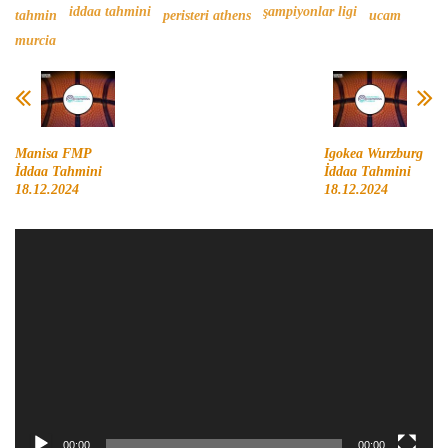
iddaa tahmini
şampiyonlar ligi
tahmin
peristeri athens
ucam
murcia
Manisa FMP
Igokea Wurzburg
İddaa Tahmini
İddaa Tahmini
18.12.2024
18.12.2024
Video
oynatıcı
00:00
00:00