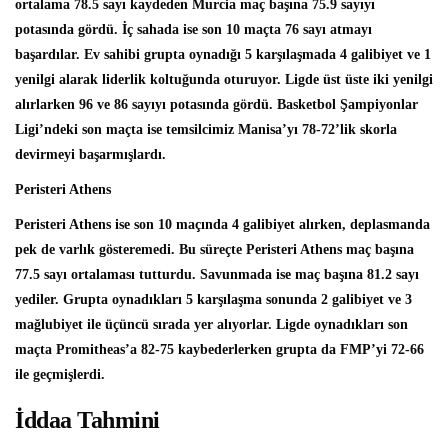
ortalama 78.5 sayı kaydeden Murcia maç başına 75.9 sayıyı
potasında gördü. İç sahada ise son 10 maçta 76 sayı atmayı
başardılar. Ev sahibi grupta oynadığı 5 karşılaşmada 4 galibiyet ve 1
yenilgi alarak liderlik koltuğunda oturuyor. Ligde üst üste iki yenilgi
alırlarken 96 ve 86 sayıyı potasında gördü. Basketbol Şampiyonlar
Ligi’ndeki son maçta ise temsilcimiz Manisa’yı 78-72’lik skorla
devirmeyi başarmışlardı.
Peristeri Athens
Peristeri Athens ise son 10 maçında 4 galibiyet alırken, deplasmanda
pek de varlık gösteremedi. Bu süreçte Peristeri Athens maç başına
77.5 sayı ortalaması tutturdu. Savunmada ise maç başına 81.2 sayı
yediler. Grupta oynadıkları 5 karşılaşma sonunda 2 galibiyet ve 3
mağlubiyet ile üçüncü sırada yer alıyorlar. Ligde oynadıkları son
maçta Promitheas’a 82-75 kaybederlerken grupta da FMP’yi 72-66
ile geçmişlerdi.
İddaa Tahmini