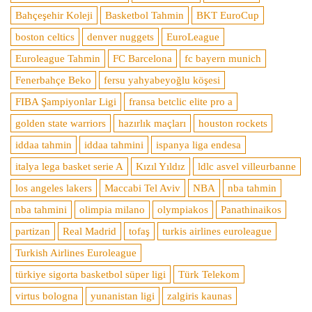
Bahçeşehir Koleji
Basketbol Tahmin
BKT EuroCup
boston celtics
denver nuggets
EuroLeague
Euroleague Tahmin
FC Barcelona
fc bayern munich
Fenerbahçe Beko
fersu yahyabeyoğlu köşesi
FIBA Şampiyonlar Ligi
fransa betclic elite pro a
golden state warriors
hazırlık maçları
houston rockets
iddaa tahmin
iddaa tahmini
ispanya liga endesa
italya lega basket serie A
Kızıl Yıldız
ldlc asvel villeurbanne
los angeles lakers
Maccabi Tel Aviv
NBA
nba tahmin
nba tahmini
olimpia milano
olympiakos
Panathinaikos
partizan
Real Madrid
tofaş
turkis airlines euroleague
Turkish Airlines Euroleague
türkiye sigorta basketbol süper ligi
Türk Telekom
virtus bologna
yunanistan ligi
zalgiris kaunas