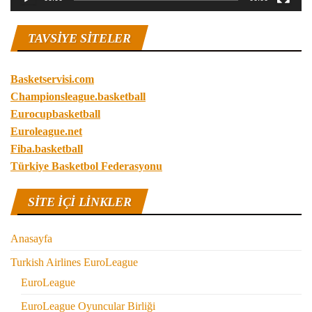
TAVSIYE SITELER
Basketservisi.com
Championsleague.basketball
Eurocupbasketball
Euroleague.net
Fiba.basketball
Türkiye Basketbol Federasyonu
SITE IÇI LINKLER
Anasayfa
Turkish Airlines EuroLeague
EuroLeague
EuroLeague Oyuncular Birliği